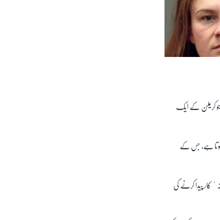
 جو کریملن کے ایک
ار ہوتا ہے، جس کے
ٴ کار پیدا کرنے کی