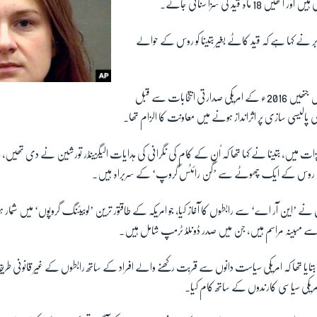
ماہ قید کی سزا سنائی جائے۔
 بَر نے کہا ہے کہ قید کاٹے بغیر بتینا کو روس کے حوالے
بتینا پہلی روسی شہری ہیں جنھیں 2016ء کے امریکی صدارتی انتخابات سے قبل
پالیسی سازی پر اثرانداز ہونے میں معاونت کا الزام تھا۔
ویزات میں، بتینا نے کہا تھا کہ اُن کے کام کی نگرانی کی ہدایات الیگزینڈر تورشین نے دی تھیں،
 وہ روس کے ایک چھوٹے سے ’گن رائٹس گروپ‘ کے سربراہ ہیں۔
 اُنھوں نے ’این آر اے‘ سے رابطوں کا آغاز کیا، جو امریکہ کے طاقتور ترین ’لوبیئنگ گروپوں‘ میں شم
سے مبینہ مراسم ہیں، جن میں صدر ڈونلڈ ٹرمپ شامل ہیں۔
یا تھا کہ امریکی سیاست دانوں سے قربت رکھنے والے افراد کے ساتھ رابطوں کے غیر قانونی طریقہ
کی سیاسی کارندوں کے ساتھ کام کیا۔