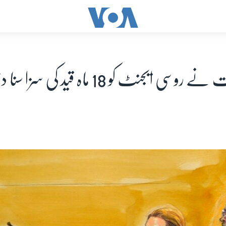
سی ایجنٹ کو 18 ماہ قید کی سزا سنا دی