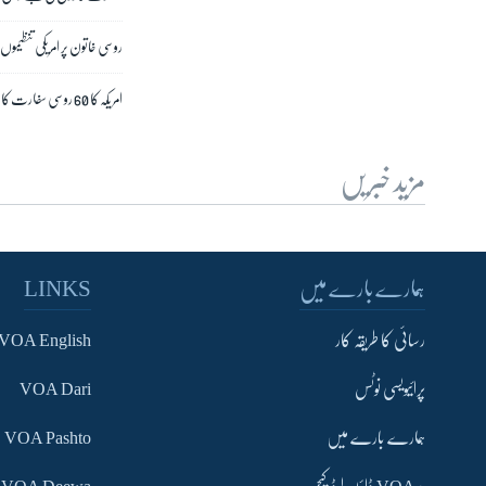
روسی خاتون پر امریکی تنظیموں
امریکہ کا 60 روسی سفارت کاروں کو ملک سے نکلنے کا حکم
مزید خبریں
ہمارے بارے میں
LINKS
رسائی کا طریقہ کار
VOA English
پرائیویسی نوٹس
VOA Dari
ہمارے بارے میں
VOA Pashto