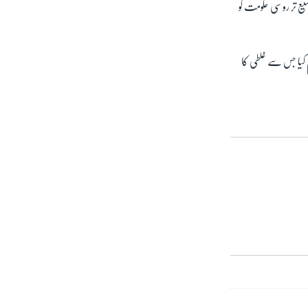
سیع تر روسی حکومت کو
ام کیا جس سے غلطی کا