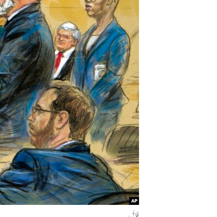
آرٹ
آزادیٔ صحافت
سائنس و ٹیکنالوجی
صحت
دلچسپ و عجیب
ویڈیوز
آڈیو
اسپیشل کوریج
اداریہ
فائل