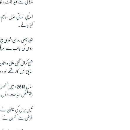
جولائی سے قید کاٹ رہی ہیں اور انھیں 18 
امریکی اٹارنی جنرل، ولیم
کیا جائے۔
روس کی جانب سے امریکی 
جمع کرائی گئی اپنی دستا
سابق اہل کار تھے اور
سال 2013ء میں
ریپبلیکن سیاست دانوں 
تیس برس کی خاتون نے بتا
غرض سے اُنھوں نے امری