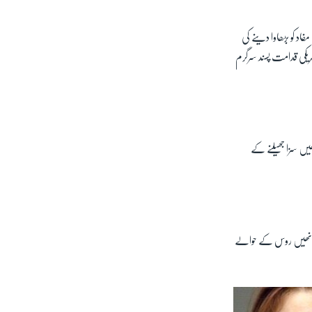
۔ ان پر کریملن کے مفاد کو بڑھاوا دینے کی
ریکی قدامت پسند سرگرم
ھیں سزا جھیلنے کے
ور انھیں روس کے حوالے