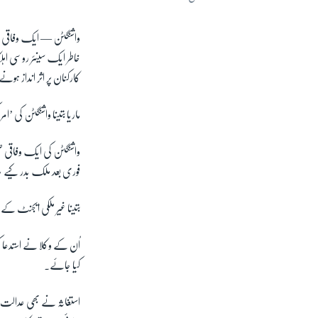
واشنگٹن —
خاطر ایک سینئر روسی اہ
کارکنان پر اثر انداز ہون
ماریا بتینا واشنگٹن کی ’
واشنگٹن کی ایک وفاقی ضل
فوری بعد ملک بدر کیے ج
بتینا غیر ملکی ایجنٹ کے 
اُن کے وکلا نے استدعا 
کیا جائے۔
استغاثہ نے بھی عدالت سے 