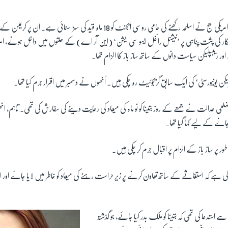
ایک وفاقی امریکی جج نے اسلحہ رکھنے کی حامی روسی ایجنٹ کو 18 ماہ قید کی سزا سنائی ہے
لکار کی پشت پناہی پر ’نیشنل رائفل ایسو سی ایشن‘ (این آر اے) کے حلقوں میں داخل ہونے، ام
ے اور ریبپلیکن سیاست دانوں کے ساتھ ساز باز کا الزام تھا۔
امریکن یونیورسٹی‘ کی ایک سابق گریجوئیٹ رہ چکی ہیں۔ اُنھوں نے دسمبر میں اقرار جرم کیا تھا۔
عی عدالت نے جمعے کے روز بتینا کو نو ماہ کی میعاد کی رعایت دینے کی سفارش کی تھی۔ تاہم، ان
انے کے لیے کہا گیا تھا۔
طور پر ساز باز کے الزام پر اقبال جرم کر چکی ہیں۔
کی ہے کہ استغاثے کے ساتھ تعاون کرنے پر زیر حراست رہنے کی میعاد کو خاطر میں لایا جائے ا
استدعا کی تھی کہ بتینا کو ملک بدر کیا جائے، جو گذشتہ