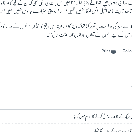
یک عدالتی دستاویز میں بتینا نے بتایا تھا کہ ’’انھیں اس بات کی آگہی تھی کہ ان کے کچھ کام کا و
اقاعدہ تربیت یافتہ انٹیلی جنس اہلکار نہیں تھیں‘‘ اور ’’روایتی اعتبار سے جاسوس نہیں تھیں‘‘۔
 نے سزا کی درخواست پر تحریر کیا تھا کہ بتینا کا طور طریقہ اس توقع کا تھا کہ ’’انھوں نے وہ ہر ک
، جس کے لیے انھوں نے تعاون اور قابل قدر اعانت برتی‘‘۔
Print
Foll
ریکہ کے خلاف سازش کرنے کا الزام قبول کر لیا
 جواب دیں گے: روس کا انتباہ