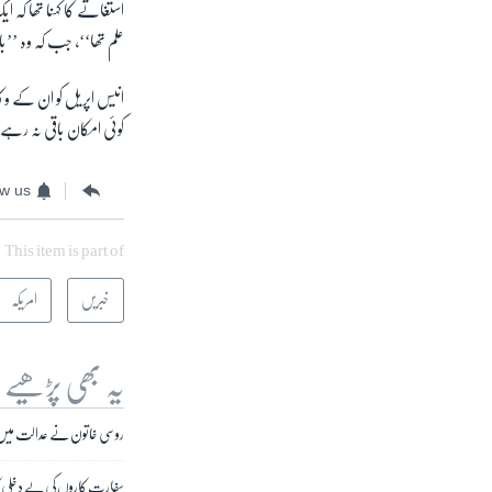
استغاثے کا کہنا تھا کہ ا
علم تھا‘‘، جب کہ وہ ’’ب
انیس اپریل کو ان کے وکلا
کوئی امکان باقی نہ رہے
ow us
This item is part of
خبریں
امریکہ
یہ بھی پڑھیے
روسی خاتون نے عدالت میں ام
سفارت کاروں کی بے دخلی کا