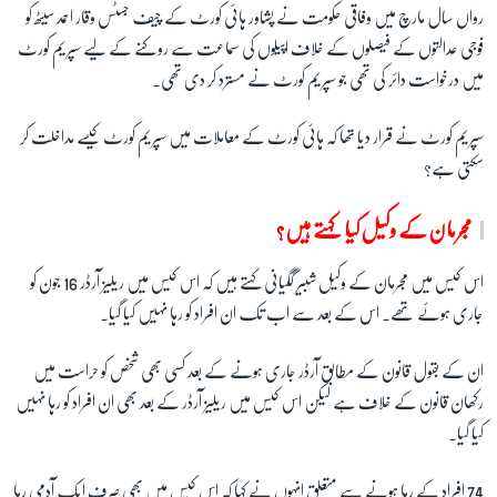
رواں سال مارچ میں وفاقی حکومت نے پشاور ہائی کورٹ کے چیف جسٹس وقار احمد سیٹھ کو
فوجی عدالتوں کے فیصلوں کے خلاف اپیلوں کی سماعت سے روکنے کے لیے سپریم کورٹ
میں درخواست دائر کی تھی جو سپریم کورٹ نے مسترد کر دی تھی۔
سپریم کورٹ نے قرار دیا تھا کہ ہائی کورٹ کے معاملات میں سپریم کورٹ کیسے مداخلت کر
سکتی ہے؟
مجرمان کے وکیل کیا کہتے ہیں؟
اس کیس میں مجرمان کے وکیل شبیر گگیانی کہتے ہیں کہ اس کیس میں ریلیز آرڈر
16
جون کو
جاری ہوئے تھے۔ اس کے بعد سے اب تک ان افراد کو رہا نہیں کیا گیا۔
ان کے بقول قانون کے مطابق آرڈر جاری ہونے کے بعد کسی بھی شخص کو حراست میں
رکھان قانون کے خلاف ہے لیکن اس کیس میں ریلیز آرڈر کے بعد بھی ان افراد کو رہا نہیں
کیا گیا۔
74
افراد کے رہا ہونے سے متعلق انہوں نے کہا کہ اس کیس میں بھی صرف ایک آدمی رہا