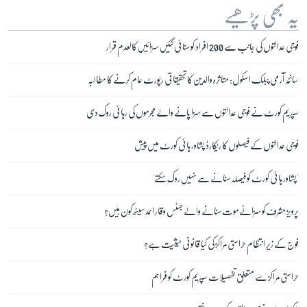
یہ بھی پڑھیے
فوجی عدالتوں کی جانب سے 200 افراد کو سنائی گئیں سزائیں کالعدم قرار
سانحہ آرمی پبلک اسکول: متاثرہ والدین کا تحقیقاتی رپورٹ عام کرنے کا مطالبہ
سپریم کورٹ نے فوجی عدالتوں سے سزا پانے والے مجرموں کی رہائی روک دی
فوجی عدالتوں کے فیصلوں کا ریکارڈ پشاور ہائی کورٹ میں پیش
'پشاور ہائی کورٹ کو فیصلہ سنانے سے نہیں روک سکتے'
پرویز مشرف کو سزائے موت سنانے والے جسٹس وقار احمد سیٹھ کون ہیں؟
فوج کے زیرِ انتظام حراستی مراکز کی کیا قانونی حیثیت ہے؟
حراستی مراکز سے متعلق تفصیلات سپریم کورٹ کو فراہم