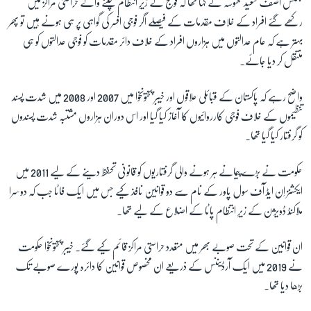
جسٹس آصف سعید کھوسہ نے کہا تھا کہ فوج کے زیرِ انتظام چلنے والے حراستی مراکز میں
رکھے گئے افراد کے خلاف مقدمات کے فیصلے اگر فوجی افسر کی گواہی پر ہی ہونے ہیں تو پھر
بہتر ہے کہ عام عدالتوں میں ہزاروں افراد کے خلاف دائر مقدمات کو فوجی عدالتوں کو ہی
منتقل کر دیا جائے۔
واضح رہے کہ پاکستان کے قبائلی علاقوں اور خیبر پختونخوا میں 2007 اور 2008 میں شدت پسند
تنظیموں کے خلاف فوجی کارروائیوں کا آغاز کیا گیا اور اس دوران ہزاروں مشتبہ شدت پسندوں
کو گرفتار کیا گیا تھا۔
حکومت نے بڑے پیمانے ہر ہونے والی گرفتاریوں کو قانونی تحفظ دینے کے لیے 2011 میں
ایکشنز اِن ایڈ آف سول پاور کے نام سے دو قوانین نافذ کیے جس میں ایک فاٹا جب کہ دوسرا
ملاکنڈ ڈویژن کے زیرِ انتظام پاٹا کے اضلاع کے لیے تھا۔
ان قوانین کے تحت صوبے بھر میں متعدد حراستی مراکز قائم کیے گئے۔ خیبر پختونخوا حکومت
نے 2019 میں ایک آرڈیننس کے ذریعے ان مخصوص قوانین کا دائرہ پورے صوبے تک
بڑھا دیا تھا۔