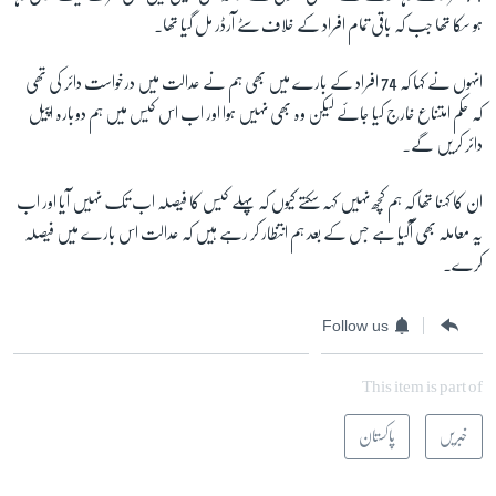
ہو سکا تھا جب کہ باقی تمام افراد کے خلاف سٹے آرڈر مل گیا تھا۔
انہوں نے کہا کہ
74
افراد کے بارے میں بھی ہم نے عدالت میں درخواست دائر کی تھی
کہ حکم امتناع خارج کیا جائے لیکن وہ بھی نہیں ہوا اور اب اس کیس میں ہم دوبارہ اپیل
دائر کریں گے۔
ان کا کہنا تھا کہ ہم کچھ نہیں کہہ سکتے کیوں کہ پہلے کیس کا فیصلہ اب تک نہیں آیا اور اب
یہ معاملہ بھی آگیا ہے جس کے بعد ہم انتظار کر رہے ہیں کہ عدالت اس بارے میں فیصلہ
کرے۔
Follow us
This item is part of
خبریں
پاکستان