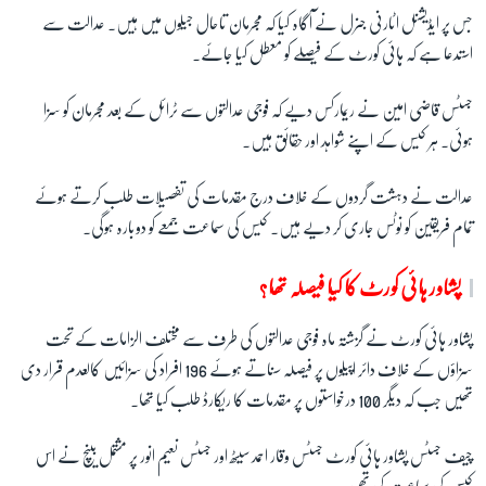
جس پر ایڈیشنل اٹارنی جنرل نے آگاہ کیا کہ مجرمان تاحال جیلوں میں ہیں۔ عدالت سے
استدعا ہے کہ ہائی کورٹ کے فیصلے کو معطل کیا جائے۔
زبان
جسٹس قاضی امین نے ریمارکس دیے کہ فوجی عدالتوں سے ٹرائل کے بعد مجرمان کو سزا
ہوئی۔ ہر کیس کے اپنے شواہد اور حقائق ہیں۔
عدالت نے دہشت گردوں کے خلاف درج مقدمات کی تفصیلات طلب کرتے ہوئے
تمام فریقین کو نوٹس جاری کر دیے ہیں۔ کیس کی سماعت جمعے کو دوبارہ ہوگی۔
پشاور ہائی کورٹ کا کیا فیصلہ تھا؟
پشاور ہائی کورٹ نے گزشتہ ماہ فوجی عدالتوں کی طرف سے مختلف الزامات کے تحت
سزاؤں کے خلاف دائر اپیلوں پر فیصلہ سناتے ہوئے 196 افراد کی سزائیں کالعدم قرار دی
تھیں جب کہ دیگر 100 درخواستوں پر مقدمات کا ریکارڈ طلب کیا تھا۔
چیف جسٹس پشاور ہائی کورٹ جسٹس وقار احمد سیٹھ اور جسٹس نعیم انور پر مشتمل بینچ نے اس