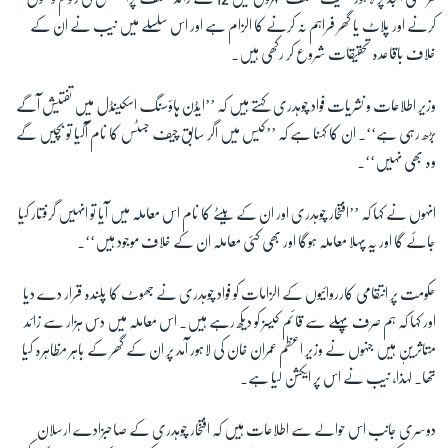
کرنے اور پلاٹ یا گھر فراہم نہ کرنے کا الزام ہے اور اس سلسلے میں نیب نے ان کے
خلاف باقاعدہ تحقیقات شروع کر رکھی ہیں۔
زبان
وزیر اطلاعات و نشریات فواد چوہدری کہتے ہیں کہ ’’ایڈن ہاؤسنگ اسکینڈل میں تفتیش آگے
بڑھ رہی ہے‘‘۔ ان کا کہنا ہے کہ ’’کیس میں اگر سابق چیف جسٹس کا نام آگیا تو بچیں گے
وہ بھی نہیں‘‘۔
انہوں نے کہا کہ ’’افتخار چوہدری اور ان کے بیٹے کا نام اس معاملہ میں آیا تو انہیں گرفتار کیا
جائے گا اور یہ پہلا معاملہ ہوگا اور بھی کئی معاملہ ان کے خلاف موجود ہیں‘‘۔
حکومت پر انتقامی کارروائیوں کے الزامات کو فواد چوہدری نے جھوٹ کا پلندہ قرار دے دیا
اور کہا کہ ہم صرف پہلے سے قائم کیسز کو دیکھ رہے ہیں۔ اس معاملہ میں دس ہزار سے زائد
متاثرین ہیں جنہوں نے وزیر اعظم عمران خان کی لاہور آمد پر ان کے گھر کے باہر مظاہرہ کیا
تھا۔ لہٰذا، نیب نے اس پر ایکشن لیا ہے۔
دوسری جانب اس حوالے سے اطلاعات ہیں کہ افتخار چوہدری کے صاحبزادے ارسلان