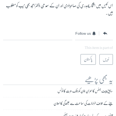
اس کیس میں افتخار چوہدری کی صاحبزادی اور ان کے سمدھی ڈاکٹر امجد بھی نیب کو مطلوب
ہیں۔
Follow us
This item is part of
خبریں
پاکستان
یہ بھی پڑھیے
سابق چیف جسٹس کا عمران خان کو ہتک عزت کا نوٹس
بیٹے کے خلاف الزامات کی سماعت سے علیحدگی کا اعلان
قانون سب کے لیے برابر ہونا چاہیئے: چیف جسٹس