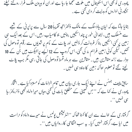
چوہدری کو بھی اس اسکینڈل میں ملوث سمجھا جا رہا ہے اور ان کو بیرون ملک فرار روکنے کیلئے
سیکیورٹی اداروں کو ہدایت کر دی گئی ہے۔
بتایا جاتا ہے کہ ایڈن ہاؤسنگ کے مالک ڈاکٹر امجد تقریباً 20 سال سے پراپرٹی کے شعبے
سے منسلک ہیں، ابتدائی طور پر چند اسکیمیں بنائیں جو کامیاب رہیں، اس کے بعد ایک ہی
زمین پر کئی اسکیمیں بنا کر فروخت کر ڈالیں اور پلاٹ کے نام پر شہریوں سے رقوم تو وصول کی
گئیں، لیکن کوئی زمین فراہم نہ کی گئی، اس گروپ کے 12 ایسے پراجیکٹ ہیں جن کے 10
ہزار سے زائد متاثرین ہیں۔ متاثرین سے ہر ماہ قسط تو وصول کی جاتی رہی مگر جب پلاٹ
لینے گئے تو معلوم ہوا کہ زمین کا وجود ہی نہیں۔
سابق چیف جسٹس نے اپنے ایک جاری بیان میں تمام الزامات کو مسترد کیا ہے۔ افتخار
چوہدری نے کہا ہے کہ ’’جس کمپنی کے متعلق بات کی گئی وہاں میرا داماد کبھی ڈائریکٹر رہا
ہی نہیں‘‘۔
گرفتاری کے حوالے سے ان کا کہنا تھا کہ ’’انٹرنیشنل پولیس نے میرے داماد کو حراست
میں لیا ہے، گرفتار نہیں کیا۔ یہ سب انتقامی کارروائیاں ہیں‘‘۔