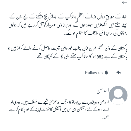
ہے۔
اخبار کے مطابق دونوں وزرائے اعظم ورلڈ کپ کے ابتدائی میچ دیکھنے کے لیے جون کے
پہلے ہفتے میں انگلینڈ میں موجود ہوں گے اور برطانوی عہدیدار کوشش کر رہے ہیں کہ دونوں
رہنماؤں کی سائیڈ لائن ملاقات کا اہتمام ہو سکے۔
پاکستان کے وزیرِ اعظم عمران خان بذاتِ خود عالمی شہرت حاصل کرنے والے کرکٹر ہیں جو
پاکستان کے لیے 1992ء کا ورلڈ کپ جیتنے والی ٹیم کے کپتان تھے۔
Follow us
اسد حسن
اسد حسن دو دہائیوں سے ریڈیو براڈ کاسٹنگ اور صحافتی شعبے سے منسلک ہیں۔ وہ وی او
اے اردو کے لئے واشنگٹن ڈی سی میں ڈیجیٹل کانٹینٹ ایڈیٹر کے طور پر کام کر رہے
ہیں۔