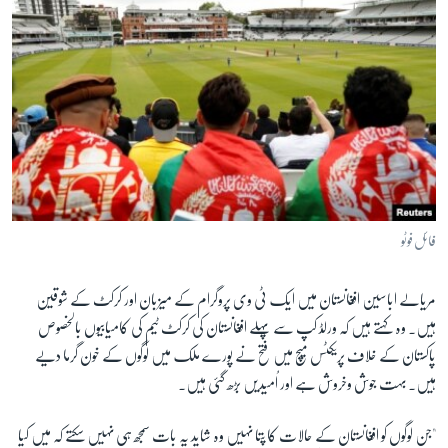
فائل فوٹو
مریالے اباسین افغانستان میں ایک ٹی وی پروگرام کے میزبان اور کرکٹ کے شوقین
ہیں۔ وہ کہتے ہیں کہ ورلڈ کپ سے پہلے افغانستان کی کرکٹ ٹیم کی کامیابیوں بالخصوص
پاکستان کے خلاف پریکٹس میچ میں فتح نے پورے ملک میں لوگوں کے خون گرما دیے
ہیں۔ بہت جوش وخروش ہے اور اُمیدیں بڑھ گئی ہیں۔
"جن لوگوں کو افغانستان کے حالات کا پتا نہیں وہ شاید یہ بات سمجھ ہی نہیں سکتے کہ میں کیا