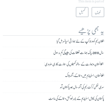
This item is part of
خبریں
کھیل
یہ بھی پڑھیے
افغان ٹیم کو ورلڈ کپ کے لئے بھارتی اسپانسر مل گیا
سال 2018، پاک بھارت تعلقات کی پیچیدگی کم نہ ہوئی
'افغانستان و بھارت کے ساتھ کھیلوں کی سفارت کاری ضروری'
افغانستان: اسٹیڈیم میں دھماکے، آٹھ ہلاک
سری لنکن کرکٹ ٹیم کی آٹھ سال بعد پاکستان آمد
پاکستان کی کابل اسٹیڈیم کے باہر خودکش دھماکے کی مذمت