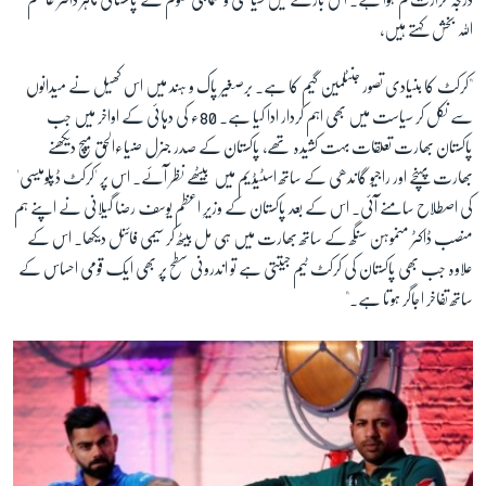
اللہ بخش کہتے ہیں،
"کرکٹ کا بنیادی تصور جنٹلمین گیم کا ہے۔ برصغیر پاک و ہند میں اس کھیل نے میدانوں
سے نکل کر سیاست میں بھی اہم کردار ادا کیا ہے۔ 80ء کی دہائی کے اواخر میں جب
پاکستان بھارت تعلقات بہت کشیدہ تھے، پاکستان کے صدر جنرل ضیاءالحق میچ دیکھنے
بھارت پہنچے اور راجیو گاندھی کے ساتھ اسٹیڈیم میں بیٹھے نظر آئے۔ اس پر 'کرکٹ ڈپلومیسی'
کی اصطلاح سامنے آئی۔ اس کے بعد پاکستان کے وزیرِ اعظم یوسف رضا گیلانی نے اپنے ہم
منصب ڈاکٹر منموہن سنگھ کے ساتھ بھارت میں ہی مل بیٹھ کر سیمی فائنل دیکھا۔ اس کے
علاوہ جب بھی پاکستان کی کرکٹ ٹیم جیتتی ہے تو اندرونی سطح پر بھی ایک قومی احساس کے
ساتھ تفاخر اجاگر ہوتا ہے۔"