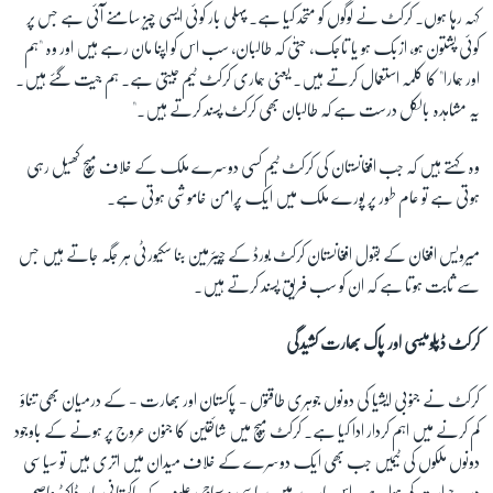
کہہ رہا ہوں۔ کرکٹ نے لوگوں کو متحد کیا ہے۔ پہلی بار کوئی ایسی چیز سامنے آئی ہے جس پر
کوئی پشتون ہو، ازبک ہو یا تاجک، حتیٰ کہ طالبان، سب اس کو اپنا مان رہے ہیں اور وہ "ہم
اور ہمارا" کا کلمہ استعمال کرتے ہیں۔ یعنی ہماری کرکٹ ٹیم جیتی ہے۔ ہم جیت گئے ہیں۔
یہ مشاہدہ بالکل درست ہے کہ طالبان بھی کرکٹ پسند کرتے ہیں۔"
وہ کہتے ہیں کہ جب افغانستان کی کرکٹ ٹیم کسی دوسرے ملک کے خلاف میچ کھیل رہی
ہوتی ہے تو عام طور پر پورے ملک میں ایک پُرامن خاموشی ہوتی ہے۔
میرویس افغان کے بقول افغانستان کرکٹ بورڈ کے چیئرمین بنا سکیورٹی ہر جگہ جاتے ہیں جس
سے ثابت ہوتا ہے کہ ان کو سب فریق پسند کرتے ہیں۔
کرکٹ ڈپلومیسی اور پاک بھارت کشیدگی
کرکٹ نے جنوبی ایشیا کی دونوں جوہری طاقتوں - پاکستان اور بھارت - کے درمیان بھی تناؤ
کم کرنے میں اہم کردار ادا کیا ہے۔ کرکٹ میچ میں شائقین کا جنون عروج پر ہونے کے باوجود
دونوں ملکوں کی ٹیمیں جب بھی ایک دوسرے کے خلاف میدان میں اتری ہیں تو سیاسی
درجہ حرارت کم ہوا ہے۔ اس بارے میں سیاسی و سماجی علوم کے پاکستانی ماہر ڈاکٹر عاصم