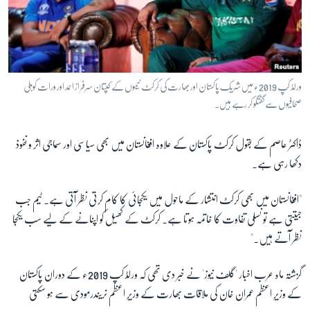
ورلڈ کپ 2019ء میں شریک پاکستان اور بھارت کی کرکٹ ٹیموں کے کپتان سرفراز احمد اور ورات کوہلی
صحافیوں سے گفتگو کر رہے ہیں۔
ڈاکٹر عاصم کے بقول کرکٹ پاکستان کے علاوہ افغانستان میں بھی سیاسی اور سماجی اثر و نفوذ
دکھا رہی ہے۔
"افغانستان میں بھی کرکٹ انتشار کے ماحول میں یکجائی کا کام کرتی نظر آتی ہے۔ ٹیم جب
جیتتی ہے تو نسلی تفاوت کا خاتمہ ہوتا ہے۔ کرکٹ کے کھیل کو اپنانے کے لیے سب یکجا
نظر آتے ہیں۔"
گزشتہ ماہ عرب اخبار 'گلف نیوز' نے خبر دی تھی کہ ورلڈ کپ 2019ء کے دوران پاکستان
کے وزیرِ اعظم عمران خان کی ملاقات بھارت کے وزیرِ اعظم نریندرمودی سے ہو سکتی