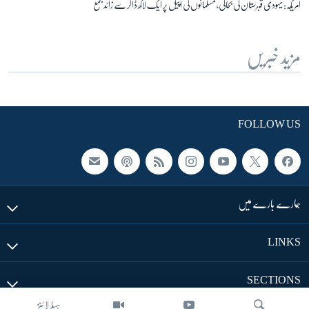
امریکہ: یہودی قبرستان کی بحالی، مسلمانوں کی اپیل پر ایک لاکھ ڈالر سے زائد جمع
مزید خبریں
FOLLOW US
ہمارے بارے میں
LINKS
SECTIONS
ہیڈ لائنز