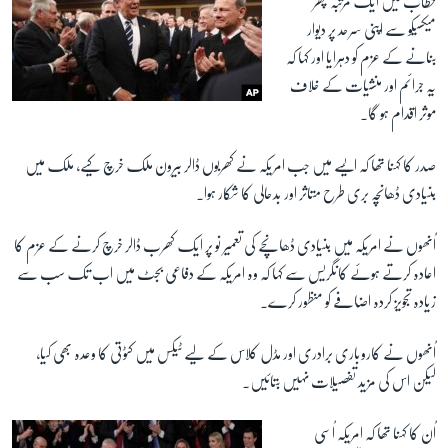
خطاب میں ایک مرتبہ پھر
میکسیکو سے اپنی سرحد پر دیوار
بنانے کے عزم کو دہرایا اور کہا کہ
یہ جرائم اور منشیات کے خلاف
موثر اقدام ہو گا۔
صدر کا کہنا تھا کہ ایسے میں جب امریکہ نے کھربوں ڈالر بیرون ملک خرچ کیے، ملک میں
بنیادی ڈھانچہ بری طرح متاثر اور بدحالی کا شکار ہوا۔
اُنھوں نے امریکہ میں بنیادی ڈھانچے کی تعمیر نو پر ایک کھرب ڈالر خرچ کرنے کے عزم کا
اعادہ کرتے ہوئے کانگریس سے کہا کہ وہ امریکہ کے دفاعی بجٹ میں اب تک سب سے
زیادہ تجویز کردہ اضافے کو منظور کرے۔
اُنھوں نے کاروباری برادری اور مڈل کلاس کے لیے ٹیکس میں کٹوتی کا وعدہ بھی کیا،
لیکن اس کی مزید تفصیلات نہیں بتائیں۔
اُن کا کہنا تھا کہ امریکہ اُسی