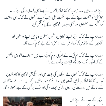
اپنے خطاب میں صدر ٹرمپ کا کہنا تھا کہ اُنھوں نے پینٹاگان کو ہدایت کی ہے کہ وہ
زبان
’داعش‘ کو شکست دینے کے لیے حکمت عملی مرتب کرے، اُنھوں نے کہا کہ اس دہشت
گرد تنظیم نے مسلمانوں اور مسیحی مردوں، خواتین اور بچوں کو قتل کیا۔
صدر ٹرمپ نے کہا کہ امریکہ اپنے اتحادیوں، بشمول مسلمان دنیا میں اپنے دوستوں اور
اتحادیوں کے ساتھ مل کر کرہ ارض سے ’داعش‘ کے لیے کام کرے گا۔
صدر ٹرمپ نے کہا کہ ہم ایک نئے امریکی عزم کو دیکھ رہے ہیں ’’ہمارے اتحادی دیکھیں
گے کہ امریکہ ایک مرتبہ پھر قیادت پر آمادہ ہے۔‘‘
صدر ٹرمپ نے کہا کہ اُنھوں نے امریکیوں کی بات سنی اور امیگریشن قوانین کا نفاذ شروع
کیا، اُن کا کہنا تھا کہ یہ قوانین آمدن میں اضافے کا سبب بنیں گے، ان سے بے روزگاری
کے خاتمے میں مدد ملے گی، اربوں ڈالر کی بچت ہو گی اور ملک ہر کسی کے لیے محفوظ ہو گا۔
امریکہ کے صدر نے اپنے اس