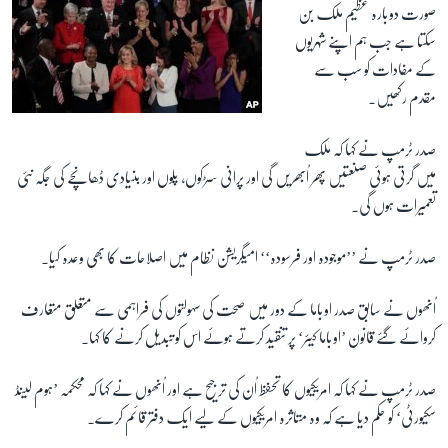
صورت دوبارہ عظیم ملک بن
سکتا ہے جب ہم اپنے شہریوں
کے مفادات کو سب سے
مقدم رکھیں۔
صدر ٹرمپ نے کہا کہ ملک
میں گرتی ہوئی صنعتیں پھر اُبھریں گی اور پرانی سڑکوں، پلوں اور بنیادی ڈھانچے کی جگہ نئی
تعمیرات ہوں گی۔
صدر ٹرمپ نے ’’موجودہ اور فرسودہ‘‘ امیگریشن نظام میں اصلاحات کا بھی وعدہ کیا۔
اُنھوں نے سابق صدر اوباما کے دور میں صحت کی سہولتوں کی فراہمی سے متعلق متعارف
کروائے گئے قانون ’اوباما کیئر‘ پر تنقید کرتے ہوئے اس کو تبدیل کرنے کا کہا۔
صدر ٹرمپ نے کہا کہ امریکیوں کا تحفظ اُن کی ترجیح ہے اور اُنھوں نے کہا کہ محکمہ ’ہوم لینڈ
سکیورٹی‘ کو حکم دیا ہے کہ وہ متاثرہ امریکیوں کے لیے ایک دفتر قائم کرے۔