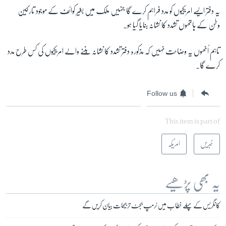
یہ دفتر ایسے امریکیوں کو مدد فراہم کرے گا جنہیں ملک میں بغیر کوائف کے موجود تارکین
وطن کے ہاتھوں تشدد کا نشانہ بنایا گیا ہو۔
تاہم اُنھوں یہ وضاحت نہیں کہ مذکورہ دفتر تشدد کا نشانہ بننے والے امریکیوں کی کس طرح مدد
کرے گا۔
Follow us
This item is part of
خبریں
امریکہ
یہ بھی پڑھیے
کانگریس کے پہلے خطاب میں ٹرمپ بجٹ ترجیحات بیان کریں گے