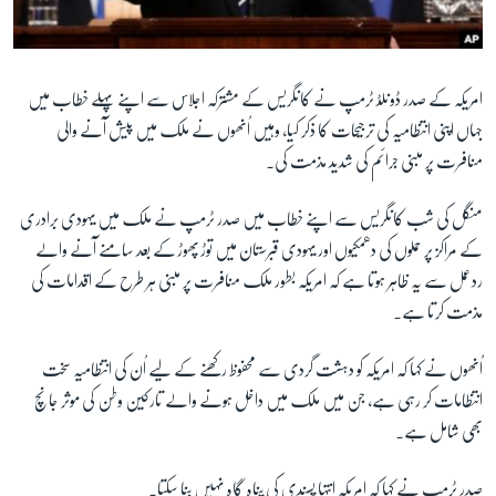
آرٹ
آزادیٔ صحافت
سائنس و ٹیکنالوجی
امریکہ کے صدر ڈونلڈ ٹرمپ نے کانگریس کے مشترکہ اجلاس سے اپنے پہلے خطاب میں
جہاں اپنی انتظامیہ کی ترجیحات کا ذکر کیا، وہیں اُنھوں نے ملک میں پیش آنے والی
صحت
منافرت پر مبنی جرائم کی شدید مذمت کی۔
دلچسپ و عجیب
ویڈیوز
منگل کی شب کانگریس سے اپنے خطاب میں صدر ٹرمپ نے ملک میں یہودی برادری
کے مراکز پر حملوں کی دھمکیوں اور یہودی قبرستان میں توڑ پھوڑ کے بعد سامنے آنے والے
آڈیو
ردعمل سے یہ ظاہر ہوتا ہے کہ امریکہ بطور ملک منافرت پر مبنی ہر طرح کے اقدامات کی
اسپیشل کوریج
مذمت کرتا ہے۔
اداریہ
اُنھوں نے کہا کہ امریکہ کو دہشت گردی سے محفوظ رکھنے کے لیے اُن کی انتظامیہ سخت
Learning English
انتظامات کر رہی ہے، جن میں ملک میں داخل ہونے والے تارکین وطن کی موثر جانچ
بھی شامل ہے۔
FOLLOW US
صدر ٹرمپ نے کہا کہ امریکہ انتہا پسندی کی پناہ گاہ نہیں بنا سکتا۔