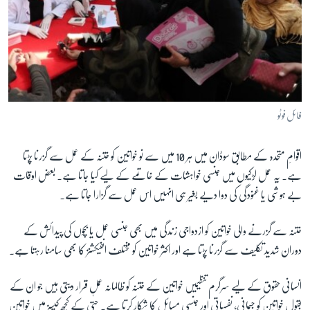
فائل فوٹو
اقوامِ متحدہ کے مطابق سوڈان میں ہر 10 میں سے نو خواتین کو ختنہ کے عمل سے گزرنا پڑتا
ہے۔ یہ عمل لڑکیوں میں جنسی خواہشات کے خاتمے کے لیے کیا جاتا ہے۔ بعض اوقات
بے ہوشی یا غنودگی کی دوا دیے بغیر ہی انہیں اس عمل سے گزارا جاتا ہے۔
ختنہ سے گزرنے والی خواتین کو ازدواجی زندگی میں بھی جنسی عمل یا بچوں کی پیدائش کے
دوران شدید تکلیف سے گزرنا پڑتا ہے اور اکثر خواتین کو مختلف انفیکشنز کا بھی سامنا رہتا ہے۔
انسانی حقوق کے لیے سرگرم تنظیمیں خواتین کے ختنہ کو ظالمانہ عمل قرار دیتی ہیں جو ان کے
بقول خواتین کو جسمانی، نفسیاتی اور جنسی مسائل کا شکار کرتا ہے۔ حتٰی کے کچھ کیسز میں خواتین