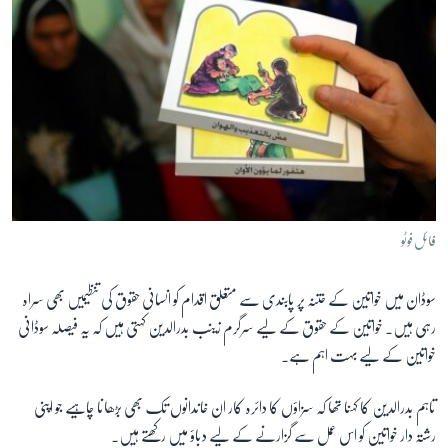
فائل فوٹو
سوڈان میں خواتین کے ختنہ پر پابندی سے متعلق اقدام کو انسانی حقوق کی تنظیمیں بھی سراہ
رہی ہیں۔ خواتین کے حقوق کے لیے سرگرم زینب بدرالدین کہتی ہیں کہ یہ فیصلہ سوڈانی
خواتین کے لیے بہت اہم ہے۔
تاہم بدرالدین کا کہنا تھا کہ سزاؤں کا دائرہ کار ان خاندانوں تک بھی بڑھانا چاہیے جو اپنی
رشتہ دار خواتین کو اس عمل سے گزارنے کے لیے دباؤ میں رکھتے ہیں۔