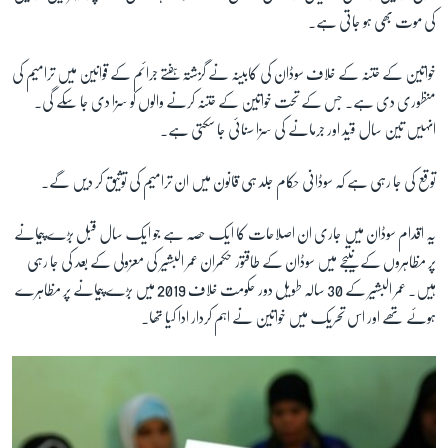
کی موت بھی ہو جاتی ہے۔
خواتین کے ختنہ کے خلاف سوڈان کی کابینہ نے گزشتہ ہفتے جرائم کے قوانین میں ترامیم کی
منظوری دی ہے۔ جس کے تحت خواتین کے ختنہ کرنے والوں کو سزا دی جا سکے گی۔
انہیں تین سال قید اور جرمانے کی سزا سنائی جا سکتی ہے۔
توقع کی جا رہی ہے کہ سوڈانی حکام جلد ہی قانون میں ان ترامیم کی توثیق کر دیں گے۔
یہ اقدام سوڈان میں جاری ان اصلاحات کا ایک حصہ ہے جو ایک سال قبل بڑے پیمانے
پر مظاہروں کے نتیجے میں سوڈان کے طاقتور حکمران عمر البشیر کی معزولی کے بعد کی جا رہی
ہیں۔ عمر البشیر کے 30 سالہ طویل دور حکومت خلاف 2019 میں بڑے پیمانے پر مظاہرے
ہوئے تھے اور اس تحریک میں خواتین نے اہم کردار ادا کیا تھا۔