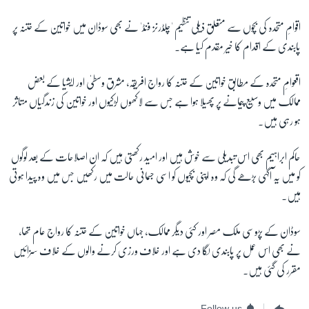
اقوامِ متحدہ کی بچوں سے متعلق ذیلی تنظیم 'چلڈرنز فنڈ' نے بھی سوڈان میں خواتین کے ختنہ پر
پابندی کے اقدام کا خیر مقدم کیا ہے۔
اقعوامِ متحدہ کے مطابق خواتین کے ختنہ کا رواج افریقہ، مشرق وسطیٰ اور ایشیا کے بعض
ممالک میں وسیع پیمانے پر پھیلا ہوا ہے جس سے لاکھوں لڑکیوں اور خواتین کی زندگیاں متاثر
ہو رہی ہیں۔
حاکم ابراہیم بھی اس تبدیلی سے خوش ہیں اور امید رکھتی ہیں کہ ان اصلاحات کے بعد لوگوں
کو میں یہ آگہی بڑھے گی کہ وہ اپنی بچیوں کو اسی جسمانی حالت میں رکھیں جس میں وہ پیدا ہوتی
ہیں۔
سوڈان کے پڑوسی ملک مصر اور کئی دیگر ممالک، جہاں خواتین کے ختنہ کا رواج عام تھا،
نے بھی اس عمل پر پابندی لگا دی ہے اور خلاف ورزی کرنے والوں کے خلاف سزائیں
مقرر کی گئی ہیں۔
Follow us