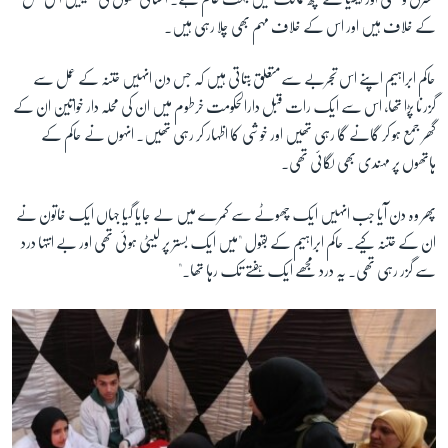
کے خلاف ہیں اور اس کے خلاف مہم بھی چلا رہی ہیں۔
زبان
حاکم ابراہیم اپنے اس تجربے سےمتعلق بتاتی ہیں کہ جس دن انہیں ختنہ کے عمل سے
گزرنا پڑا تھا، اس سے ایک رات قبل دارالحکومت خرطوم میں ان کی محلہ دار خواتین ان کے
گھر جمع ہو کر گانے گا رہی تھیں اور خوشی کا اظہار کر رہی تھیں۔ انہوں نے حاکم کے
ہاتھوں پر مہندی بھی لگائی تھی۔
پھر وہ دن آیا جب انہیں ایک چھوٹے سے کمرے میں لے جایا گیا جہاں ایک خاتون نے
ان کے ختنہ کیے۔ حاکم ابراہیم کے بقول "میں ایک بستر پر لیٹی ہوئی تھی اور بے انتہا درد
سے گزر رہی تھی۔ یہ درد مجھے ایک ہفتے تک رہا تھا۔"