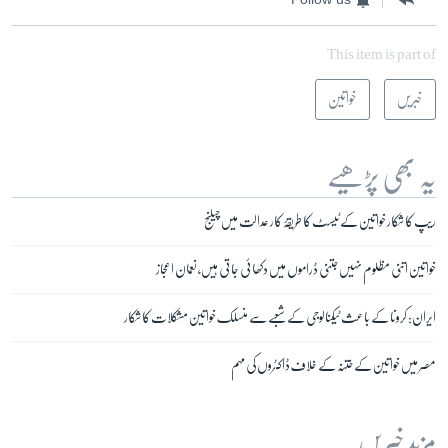
This item is part of
خبریں
خواتین
یہ بھی پڑھیے
ریپ کا شکار خواتین کے ٹیسٹ کا طریقۂ کار عدالت میں چیلنج
خواتین اتنی مظلوم نہیں جتنی ڈراموں میں دکھائی جاتی ہیں، نعمان اعجاز
ایران: کرونا کے باعث ٹیکنالوجی کے شعبے سے منسلک خواتین مشکلات کا شکار
مصر میں خواتین کے ختنہ کے خلاف ڈاکٹروں کی مہم
مزید خبریں