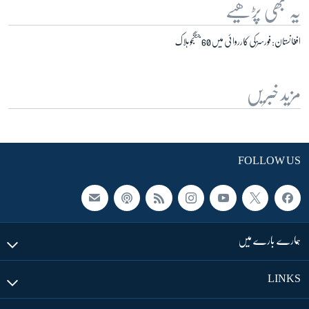
یہ بھی پڑھیے
افغانستان: فورسز کی کارروائی میں 60 جنگجو ہلاک
مزید خبریں
FOLLOW US
ہمارے بارے میں
LINKS