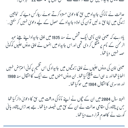
عدالت نے نانا کی جائیداد میں حق کا دعویٰ مسترد کرتے ہوئے ریمارکس دیے کہ 'خواتین
زبان
زندگی میں اپنا حق نہ لیں تو ان کی اولاد جائیداد کے حصول کے لیے دعویٰ نہیں کر سکتی۔'
یاد رہے کہ عیسیٰ خان نامی ایک شخص نے سنہ 1935 میں اپنی جائیداد اپنے بیٹے عبد
الرحمٰن کے نام پر منتقل کر دی تھی اور اس جائیداد میں انہوں نے اپنی دونوں بیٹیوں کو کوئی
حصہ نہیں دیا تھا۔
عیسیٰ خان کی دونوں بیٹیوں نے اپنی زندگیوں میں جائیداد کی اس تقسیم پر کوئی اعتراض نہیں
اٹھایا تھا اور نہ ہی اسے چیلنج کیا تھا۔ ان دونوں بہنوں میں سے ایک کا انتقال سنہ 1980
اور دوسری کا انتقال 1984 میں ہو گیا تھا۔
البتہ سال 2004 میں ان کے بچوں نے اپنے نانا کی وراثت میں حق کا دعویٰ دائر کیا تھا
جس پر پشاور کی مقامی عدالت نے ان کے حق میں فیصلہ دیا تھا۔ جسے بعد ازاں پشاور ہائی
کورٹ نے کالعدم قرار دے دیا تھا۔