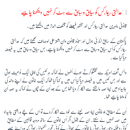
'عدالتی ریمارکس کو سیاق وسباق سے ہٹ کر نہیں دیکھنا چاہیے'
قانونی ماہرین عدالتی ریمارکس اور مختصر فیصلے کو مختلف انداز میں دیکھتے ہیں۔
پاکستان کے سابق اٹارنی جنرل اور سینئر قانون دان اشتر علی اوصاف سمجھتے ہیں کہ عدالتی
ریمارکس کو اُس سیاق وسباق سے ہٹ کر نہیں دیکھنا چاہیے، جس سیاق وسباق میں یہ فیصلہ
دیا گیا ہے۔
وائس آف امریکہ سے گفتگو کرتے ہوئے اُنہوں نے کہا کہ ہر کیس کی اپنی ایک نوعیت ہوتی
ہے اور جس کیس میں یہ فیصلہ دیا گیا اُس میں یہ کہا گیا تھا کہ ایک خاتون نے اپنے والد کی
جائیداد میں اپنا حصہ مانگنے سے انکار کر دیا تھا جس کے بعد اُن کے بچوں نے کہا کہ یہ حصہ اُن
کو ملنا چاہیے تھا۔
اُن کے مطابق جو خاتون اپنا حصہ لینے سے خود سے انکار کردے تو اس کے بچے وراثتی جائیداد
میں حصہ نہیں لے سکتے۔ ان کے بقول اگر اُس خاتون کے ساتھ مروجہ قوانین کے مطابق
کوئی دھوکہ دہی ہوئی ہوتی یا خاتون کے بھائی نے کوئی تحریر لکھوا لی ہوتی کہ وہ اپنے حصے