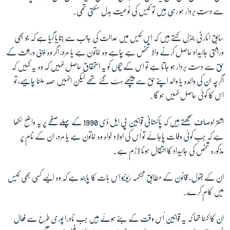
سے دست بردار ہو رہی ہیں تو کیس کی نوعیت بدل سکتی تھی۔
سابق اٹارنی جنرل کہتے ہیں کہ اس کیس میں عدالت کی جانب سے بتایا گیا ہے کہ جو بھی
وراثتی جائیداد حاصل کرنے والا شخص ہے چاہے وہ خاتون ہے یا مرد، اگر وہ اپنی وراثت کے
حق سے دست بردار ہو جاتا ہے تو اس کے بچوں کو یہ استحقاق حاصل نہیں کہ وہ یہ کہیں کہ
اگرچہ ان کی والدہ یا والد اپنے حق سے پیچھے ہٹ گئے تھے لیکن انہیں حصہ ملنا چاہیے، تو
اس کا کوئی حاصل نہیں ہو گا۔
اشتر اوصاف سمجھتے ہیں کہ پاکستانی قوانین پی ایل ڈی 1990 کے پہلے صفحے پر یہ واضح لکھا
ہے کہ جب کوئی وفات پاجائے تو اُس کی اولاد خواہ وہ خاتون ہے یا مرد، ان کے نام پر
مذکورہ شخص کی جائیداد کا انتقال ہونا لازم ہے۔
ان کے بقول، قانون کے مطابق محکمہ ریونیو اِس بات کا پابند ہے کہ وہ ایسے کسی بھی کیس
میں کام کرے۔
ان کا کہنا تھا کہ یہ قوانین اُس وقت کے بنے ہوئے ہیں جب نادرا پوری طرح سے فعال