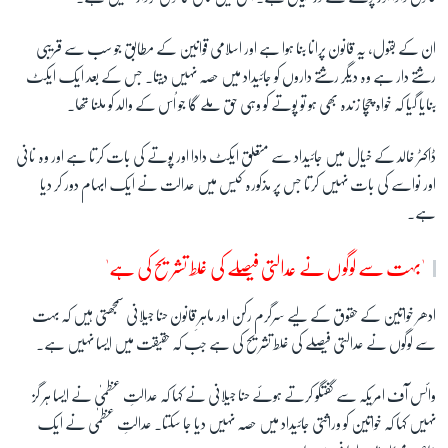
ان کے بقول، یہ قانون پرانا بنا ہوا ہے اور اسلامی قوانین کے مطابق جو سب سے قریبی
رشتے دار ہے وہ دیگر رشتے داروں کو جائیداد میں حصہ نہیں دیتا۔ جس کے بعد ایک ایکٹ
بنایا گیا کہ خواہ چچا زندہ بھی ہو تو پوتے کو وہی حق ملے گا جو اُس کے والد کو ملنا تھا۔
ڈاکٹر خالد کے خیال میں جائیداد سے متعلق ایکٹ دادا اور پوتے کی بات کرتا ہے اور وہ نانی
اور نواسے کی بات نہیں کرتا جس پر مذکورہ کیس میں عدالت نے ایک ابہام دور کر دیا
ہے۔
'بہت سے لوگوں نے عدالتی فیصلے کی غلط تشریح کی ہے'
ادھر خواتین کے حقوق کے لیے سرگرم رکن اور ماہرِ قانون حنا جیلانی سمجھتی ہیں کہ بہت
سے لوگوں نے عدالتی فیصلے کی غلط تشریح کی ہے جب کہ حقیقت میں ایسا نہیں ہے۔
وائس آف امریکہ سے گفتگو کرتے ہوئے حنا جیلانی نے کہا کہ عدالتِ عظمیٰ نے ایسا ہر گز
نہیں کہا کہ خواتین کو وراثتی جائیداد میں حصہ نہیں دیا جا سکتا۔ عدالتِ عظمٰی نے ایک