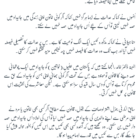
خاص مسئلے میں اپنا فیصلہ دیا ہے۔
اُنہوں نے کہا کہ عدالت نے ایسا ہر گز نہیں کہا کہ اگر کوئی خاتون اپنی زندگی میں جائیداد میں
حصہ نہیں لیتی تو اُس کے بچے اُس جائیداد میں حصہ نہیں لے سکتے۔
حنا جیلانی نے کہا کہ مذکورہ کیس ایک الگ نوعیت کا ہے۔ جس پر عدالت کا تفصیلی فیصلہ
نہیں آیا اور جب تک وہ عدالت کا فیصلہ نہیں پڑھ لیتیں مزید گفتگو نہیں کر سکتی۔
البتہ ڈاکٹر خالد رانجھا کہتے ہیں کہ پاکستان میں بیٹیوں (خواتین) کو جائیداد میں ایک چوتھائی
حصہ دینے کا قانون تو موجود ہے جس کے تحت اگر کوئی بھائی اپنی بہن کو جائیداد کے حق سے
محروم کرتا ہے تو اُس کو دس سال قید کی سزا ہو سکتی ہے۔ لیکن معاشرے کی اکثریت اِس
قانون پر عمل نہیں کرتی۔
سابق اٹارنی جنرل اشتر اوصاف کے بقول، قانون کے مطابق اگر کسی بھی خاتون یا مرد نے
اپنی مرضی سے اپنے والدین کی جائیداد میں حصہ نہیں لیا تو اُس کی اولاد اُس جائیداد میں حصہ
دار نہیں بن سکتی۔ وہ سمجھتے ہیں کہ آئندہ کسی بھی کیس میں اِس کیس کو بطور حوالہ پیش کیا
جا سکے گا، جس سے کیس میں قدرے ابہام پیدا ہو گا۔