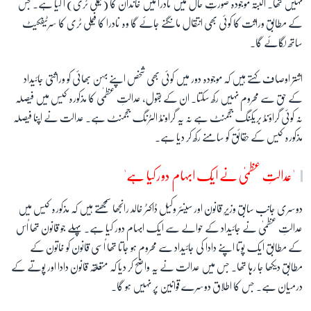
نہیں تھا۔ البتہ موجودہ صورتِ حال میں نادرا میں خاندان کا (فیملی ٹری) آ گیا ہے۔ جس
کے مطابق وراثت کا کوئی بھی انتقال مانگنے جائے گا وہ نادرا کا فیملی ٹری کا سرٹیفکیٹ
ساتھ لگائے گا۔
اشتر اوصاف کہتے ہیں کہ موجودہ دور میں کوئی بھی شخص اپنے بہن بھائی کو وراثتی جائیداد
کے حق سے محروم نہیں رکھ سکتا۔ ان کے بقول، عدالتِ عظمٰی کا مذکورہ کیس میں فیصلہ
نہ کوئی گراؤنڈ بریکنگ ججمنٹ ہے نہ یہ گراونڈ الٹرنگ ججمنٹ ہے۔ عدالت نے اپنا فیصلہ
مذکورہ کیس کے حقائق کو سامنے رکھ کر دیا ہے۔
'عدالتِ عظمیٰ نے ایک ابہام دور کیا ہے'
دوسری جانب سابق وزیرِ قانون اور سینئر وکیل ڈاکٹر خالد رانجھا سمجھتے ہیں کہ مذکورہ کیس میں
عدالتِ عظمیٰ نے جائیداد کے حوالے سے ایک ابہام دور کیا ہے۔ پہلے جو قانون تھا اُس
کے مطابق ایک پوتا اپنے دادا کی جائیداد سے محروم ہو جاتا تھا اُسی قانون کو خاتون کے
مطابق دیکھا جا رہا تھا۔ جس میں عدالت نے یہ واضح کر دیا کہ متعلقہ قانون دادا اور پوتے کے
درمیان ہے۔ جس کا اطلاق دوسرے قوانین پر نہیں ہو گا۔