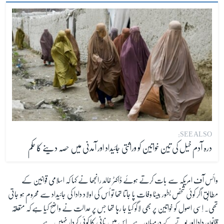
SEE ALSO:
درہ آدم خیل کی تین خواتین کو وراثتی جائیداد اور آمدنی میں حصہ دینے کا حکم
وائس آف امریکہ سے بات کرتے ہوئے ڈاکٹر خالد رانجھا نے کہا کہ اسلامی قوانین کے
مطابق اگر کوئی شخص بطور بیٹا وفات پا جاتا تھا تو اُس کی اولاد دادا کی جائیداد سے محروم ہو جاتی
تھی۔ اِسی اصول کو خواتین پر بھی لاگو کیا جا رہا تھا جس پر عدالت نے واضح کیا ہے کہ متعلقہ
قانون دادا اور پوتے کے درمیان ہے۔ اس میں نانی کا کوئی کردار نہیں ہے۔