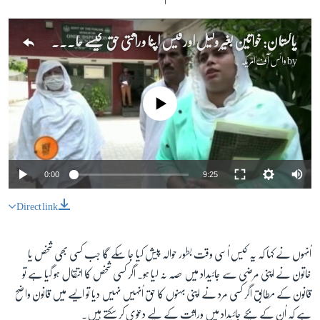
پاکستان: خواتین بغیر وکیل اور فیس اپنا وراثتی حق کیسے حاصل کر سکتی ہیں؟
by
وائس آف امریکہ
No media source currently available
0:00
9:25
Direct link
اُنہوں نے کہا کہ یہ کیس اُسی وقت بطور حوالہ پیش کیا جا سکے گا جب کسی بھی شخص یا
خاتون نے اپنی مرضی سے جائیداد میں حصہ نہ لیا ہو۔ اگر کسی شخص کا انتقال ہو گیا ہے تو
قانون کے مطابق اگر کسی مرد نے اپنی بہنوں کا حق اُنہیں نہیں دیا تو ایسے میں قانون واضح
ہے کہ اُن کے بچے جائیداد میں وراثت کے لیے دعوٰی کر سکتے ہیں۔