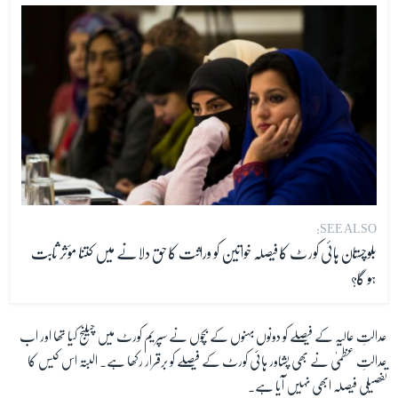
SEE ALSO:
بلوچستان ہائی کورٹ کا فیصلہ خواتین کو وراثت کا حق دلانے میں کتنا مؤثر ثابت
ہو گا؟
عدالتِ عالیہ کے فیصلے کو دونوں بہنوں کے بچوں نے سپریم کورٹ میں چیلنج کیا تھا اور اب
عدالتِ عظمیٰ نے بھی پشاور ہائی کورٹ کے فیصلے کو برقرار رکھا ہے۔ البتہ اس کیس کا
تفصیلی فیصلہ ابھی نہیں آیا ہے۔