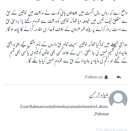
واضح رہے کہ رواں سال اگست میں بلوچستان ہائی کورٹ نے وراثت میں خواتین کے حق
سے متعلق ایک کیس میں فیصلہ دیا تھا کہ خواتین کو وراثت سے محروم رکھنے یا زبردستی حق
سے دست بردار کرانے پر ریونیو افسر ملزمان کے خلاف فوجداری مقدمہ کرانے کا پابند ہو گا۔
عدالتی فیصلے میں کہا گیا تھا کہ خواتین سمیت تمام حق داروں کے نام منتقل کیے بغیر وراثتی
جائیداد کی تقسیم نہیں کی جا سکتی۔ اس کے علاوہ کسی بھی خاتون کو شادی یا کسی بھی قسم
کے تحفے اور رقم کی بنیاد پر جائیداد کے حق سے محروم نہیں کیا جا سکے گا۔
Follow us
ضیاء الرحمن
Zia ur Rahman is a multimedia journalist based in Lahore,
Pakistan.
This item is part of