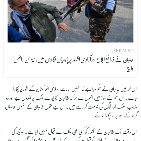
SEE ALSO:
طالبان نے ذرائع ابلاغ اور آزادی اظہار پر پابندیاں لگا دیں ہیں، ہیومن رائٹس
واچ
اس خط میں طالبان نے حکم دیا ہے کہ انہیں امارت اسلامی افغانستان کے طور پر پکارا
جائے۔ اس حکم کے جواز میں انہوں نے کہا کہ طالبان کا پورے ملک پر کنٹرول ہے اور وہ
مذہب، ملک اور لوگوں کی خدمت کر رہے ہیں۔ اس لیے بقول طالبان کے انہیں طالبان
گروہ کے طور پر نہ پکارا جائے۔
اس وقت تک طالبان کے اقتدار کو کسی بھی ملک نے قبول نہیں کیا ہے۔ امریکہ کی
جانب سے طالبان کے اقتدار کو قبولیت گروپ کے طرز عمل سے مشروط کی گئی ہے۔ رواں