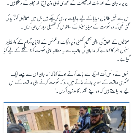
ان پر طالبان کے اطلاعات اور ثقافت کے عبوری ڈپٹی وزیر ذبیح اللہ مجاہد کے دستخط ہیں۔
اس سے قبل طالبان میڈیا کے لیے ہدایات جاری کر چکے ہیں جن میں صحافیوں کو تاکید کی
زبان
گئی تھی کہ وہ حکومت کے میڈیا سینٹر کے ساتھ مل کر تفصیلی رپورٹس تیار کریں۔
صحافیوں کے حقوق کی عالمی تنظیم کمیٹی ٹو پروٹیکٹ جرنلسٹس کے ایشیا پروگرام کے کوارڈینیٹر
اسٹیون بٹلر کا کہنا ہے کہ طالبان کی جانب سے یہ مطالبہ اپنی حکومت کو جواز بخشنے کے لیے کیا
گیا ہے۔
انہوں نے وائس آف امریکہ سے بات کرتے ہوئے کہا کہ "طالبان اس سے پہلے ایک
عسکری طاقت کے طور پر جانے جاتے ہیں، نہ کہ حکومت کرنے والی طاقت کے، اس
لیے وہ چاہتے ہیں کہ وہ اپنے اقتدار کا جواز پیدا کریں۔"