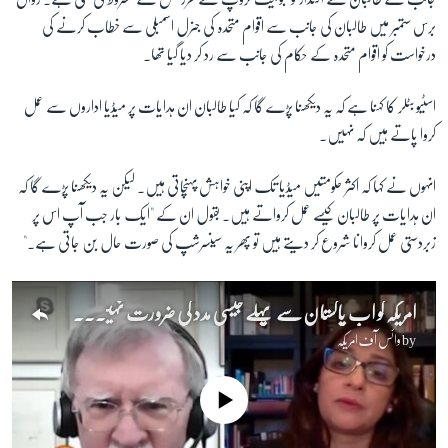
برس ستمبر میں طالبان کی جانب سے اقوام متحدہ کی جنرل اسمبلی سے خطاب کرنے کی
درخواست کو اقوام متحدہ کے حکام کی جانب سے رد کر دیا گیا تھا۔
اسٹیو بٹلر کا کہنا ہے کہ یہ دیکھنا پڑے گا کہ کیا طالبان ان ہدایات پر میڈیا اداروں سے عمل
کروا پاتے ہیں کہ نہیں۔
انہوں نے کہا کہ اکثر حکومتیں میڈیا تک اپنی خواہش پہنچاتی ہیں۔ لیکن یہ دیکھنا پڑے گا کہ
ان ہدایات پر طالبان کیسے عمل کرواتے ہیں۔ بقول ان کے "ایک بار جب آپ اس پر
زبردستی عمل کروانا شروع کر دیتے ہیں تو پھر یہ سینسرشپ کی صورت حال بن جاتی ہے۔"
امریکہ کو اب پاکستان سے پہلے جیسی مدد کی ضرورت نہیں رہی، جان بولٹن
by
وائس آف امریکہ
No media source currently available