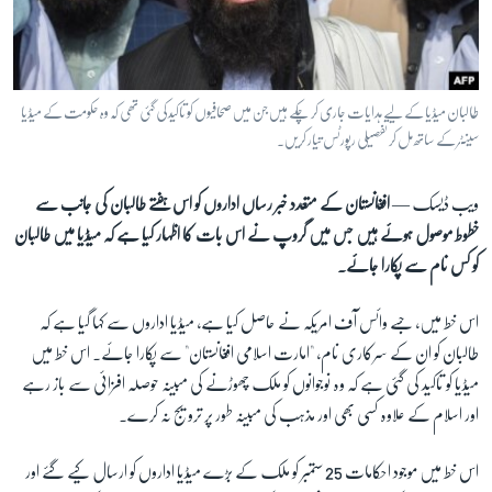
آرٹ
آزادیٔ صحافت
سائنس و ٹیکنالوجی
طالبان میڈیا کے لیے ہدایات جاری کر چکے ہیں جن میں صحافیوں کو تاکید کی گئی تھی کہ وہ حکومت کے میڈیا
صحت
سینٹر کے ساتھ مل کر تفصیلی رپورٹس تیار کریں۔
دلچسپ و عجیب
ویب ڈیسک —
افغانستان کے متعدد خبر رساں اداروں کو اس ہفتے طالبان کی جانب سے
ویڈیوز
خطوط موصول ہوئے ہیں جس میں گروپ نے اس بات کا اظہار کیا ہے کہ میڈیا میں طالبان
آڈیو
کو کس نام سے پکارا جائے۔
اسپیشل کوریج
اس خط میں، جسے وائس آف امریکہ نے حاصل کیا ہے، میڈیا اداروں سے کہا گیا ہے کہ
اداریہ
طالبان کو ان کے سرکاری نام، "امارت اسلامی افغانستان" سے پکارا جائے۔ اس خط میں
میڈیا کو تاکید کی گئی ہے کہ وہ نوجوانوں کو ملک چھوڑنے کی مبینہ حوصلہ افزائی سے باز رہے
Learning English
اور اسلام کے علاوہ کسی بھی اور مذہب کی مبینہ طور پر ترویج نہ کرے۔
FOLLOW US
اس خط میں موجود احکامات
25
ستمبر کو ملک کے بڑے میڈیا اداروں کو ارسال کیے گئے اور