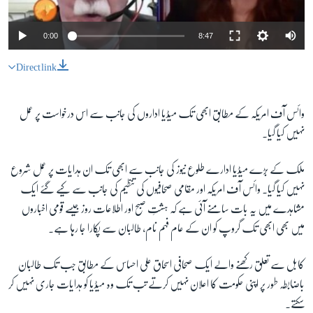
0:00
8:47
Direct link
وائس آف امریکہ کے مطابق ابھی تک میڈیا اداروں کی جانب سے اس درخواست پر عمل
نہیں کیا گیا۔
ملک کے بڑے میڈیا ادارے طلوع نیوز کی جانب سے ابھی تک ان ہدایات پر عمل شروع
نہیں کیا گیا۔ وائس آف امریکہ اور مقامی صحافیوں کی تنظیم کی جانب سے کیے گئے ایک
مشاہدے میں یہ بات سامنے آئی ہے کہ ہشتِ صبح اور اطلاعات روز جیسے قومی اخباروں
میں بھی ابھی تک گروپ کو ان کے عام فہم نام، طالبان سے پکارا جا رہا ہے۔
کابل سے تعلق رکھنے والے ایک صحافی اسحاق علی احساس کے مطابق جب تک طالبان
باضابطہ طور پر اپنی حکومت کا اعلان نہیں کرتے تب تک وہ میڈیا کو ہدایات جاری نہیں کر
سکتے۔