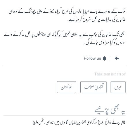
ملک کے دوسرے بڑے میڈیا اداروں کی طرح آریانہ نیوز نے اپنی رپورٹنگ کے دوران
طالبان کی ہدایات پر عمل شروع کر دیا ہے۔
ابھی تک طالبان کی جانب سے یہ اعلان نہیں کیا گیا کہ ان ضابطوں پر عمل نہ کرنے والے
اداروں کو کیا سزا دی جائے گی۔
Follow us
This item is part of
خبریں
آزادیِٔ صحافت
افغانستان
یہ بھی پڑھیے
طالبان نے ذرائع ابلاغ اور آزادی اظہار پر پابندیاں لگا دیں ہیں، ہیومن رائٹس واچ