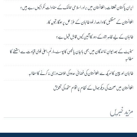
ایران پاکستان تعلقات؛ افغانستان میں برادر اسلامی ممالک کے مفادات ٹکرا کیوں رہے ہیں؟
افغانستان کے مستقبل کا دارومدار خود طالبان کے طرز عمل پر ہوگا، تجزیہ کار
طالبان کے لیے ظاہر شاہ کے دور کا آئین کیوں قابلِ قبول ہے؟
سینیٹ کے بعد ایوانِ نمائندگان میں بھی بائیڈن پالیسی کا پوسٹ مارٹم، اعلیٰ فوجی قیادت سے استعفے کا
مطالبہ
طالبان اور چین کا امریکہ سے افغانستان کی فضائی حدود کی خلاف ورزی نہ کرنے کا مطالبہ
افغانستان میں صحت کی دیکھ بھال کے ںظام پر اقوام متحدہ کی تشویش
مزید خبریں