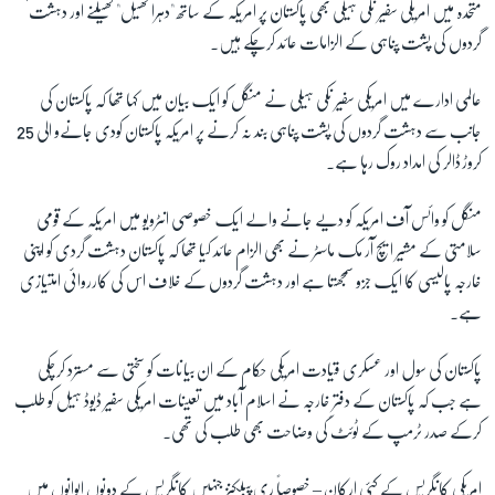
متحدہ میں امریکی سفیر نکی ہیلی بھی پاکستان پر امریکہ کے ساتھ "دہرا کھیل" کھیلنے اور دہشت
گردوں کی پشت پناہی کے الزامات عائد کرچکے ہیں۔
عالمی ادارے میں امریکی سفیر نکی ہیلی نے منگل کو ایک بیان میں کہا تھا کہ پاکستان کی
جانب سے دہشت گردوں کی پشت پناہی بند نہ کرنے پر امریکہ پاکستان کودی جانےو الی 25
کروڑ ڈالر کی امداد روک رہا ہے۔
منگل کو وائس آف امریکہ کو دیے جانے والے ایک خصوصی انٹرویو میں امریکہ کے قومی
سلامتی کے مشیر ایچ آر مک ماسٹر نے بھی الزام عائد کیا تھا کہ پاکستان دہشت گردی کو اپنی
خارجہ پالیسی کا ایک جزو سمجھتا ہے اور دہشت گردوں کے خلاف اس کی کارروائی امتیازی
ہے۔
پاکستان کی سول اور عسکری قیادت امریکی حکام کے ان بیانات کو سختی سے مسترد کرچکی
ہے جب کہ پاکستان کے دفترِ خارجہ نے اسلام آباد میں تعینات امریکی سفیر ڈیوڈ ہیل کو طلب
کرکے صدر ٹرمپ کے ٹوئٹ کی وضاحت بھی طلب کی تھی۔
امریکی کانگریس کے کئی ارکان – خصوصاً ری پبلکنز جنہیں کانگریس کے دونوں ایوانوں میں