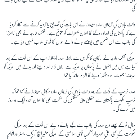
گی۔
زبان
وائٹ ہاؤس کی ترجمان سارہ سینڈرز نے اس بات کی تصدیق یا تردید کرنے سے انکار کردیا
ہے کہ پاکستان کی امداد روکنے کا اعلان جمعرات کو متوقع ہے۔ محکمۂ خارجہ نے بھی 'رائٹرز'
کی جانب سے اس ضمن میں پوچھے جانے والے سوال کا فوری جواب نہیں دیا ہے۔
امریکی محکمۂ خارجہ نے ارکانِ کانگریس سے رابطہ صدر ڈونلڈ ٹرمپ کے اس ٹوئٹ کے بعد
کیا ہے جس میں انہوں نے پاکستان پر امریکہ سے اربوں ڈالر امداد لینے اور بدلے میں امریکہ کو
صرف "جھوٹ اور دھوکہ" دینے کا الزام عائد کیا تھا۔
صدر ٹرمپ کے ٹوئٹ کے بعد وائٹ ہاؤس کی ترجمان سارہ ہکابی سینڈرز نے کہا تھا کہ
ٹرمپ حکومت پاکستان سے متعلق اپنی مستقبل کی حکمتِ عملی کا اعلان آئندہ ایک دو روز
میں کرے گی۔
سالِ نو کے پہلے دن صدر کی جانب سے کیے جانےو الے اس ٹوئٹ کے بعد امریکی
حکومت کے کئی اعلیٰ عہدیدار بشمول قومی سلامتی کے امریکی مشیر ایچ آر مک ماسٹر اور اقوامِ