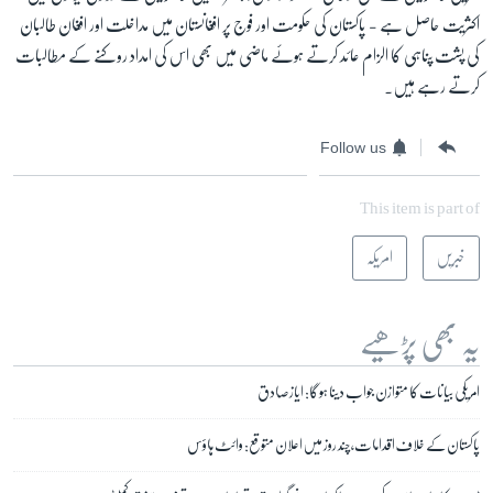
اکثریت حاصل ہے - پاکستان کی حکومت اور فوج پر افغانستان میں مداخلت اور افغان طالبان
کی پشت پناہی کا الزام عائد کرتے ہوئے ماضی میں بھی اس کی امداد روکنے کے مطالبات
کرتے رہے ہیں۔
Follow us
This item is part of
خبریں
امریکہ
یہ بھی پڑھیے
امریکی بیانات کا متوازن جواب دینا ہو گا: ایاز صادق
پاکستان کے خلاف اقدامات، چند روز میں اعلان متوقع: وائٹ ہاؤس