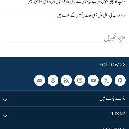
ٹرمپ کا بیان مایوس کن ہے، پاکستان نے گراں قدر قربانیاں دیں: قومی سلامتی کمیٹی
صدر ٹرمپ کی سالِ نو کی پہلی ٹویٹ پاکستان کے بارے میں
مزید خبریں
FOLLOW US
ہمارے بارے میں
LINKS