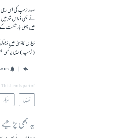
صدر ٹرمپ کی اس ریلی کے
نے بھی ڈیلاس شہر میں ای
میں پہلی بار شکست کے ما
ڈیلاس کاؤنٹی میں ڈیموکری
(ٹرمپ) ریلی پر کسی بھ
ow us
This item is part of
خبریں
امریکہ
یہ بھی پڑھیے
صدر ٹرمپ نے عہدے سے ہٹانے