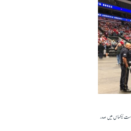
آثار نمایاں ہیں۔ اور سال 2020 کےانتخابات میں ریاست ٹیکساس میں صدر