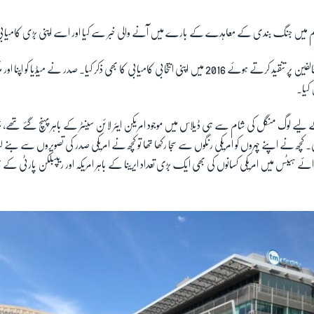
ام میں جنگ بندی کے معاہدے کے بارے میں آنے والی خبر سے کیا اور اسے اپنی بڑی کامیابی 
صدر ٹرمپ نے اپنے مخالفین پر تنقید کرتے ہوئے 2016 میں اپنی انتخابی کامیابی کا بھی ذکر کیا۔ صدر نے میڈی
کیا۔
ے لوگ منگل کی شام سے ہی ڈیلاس میں موجود امریکن ایئر لائن سینٹر کے باہر پہنچ گئے تھے، 
۔ کچھ نے اپنے چہروں کو امریکی رنگوں سے سجا رکھا تھا تو کچھ نے امریکی صدر کی تصویروں سے بن
 ہیٹس میں امریکی کسانوں کی بھی ایک بڑی تعداد ایرینا کے باہر امریکہ اور ریپبلکن پارٹی کے