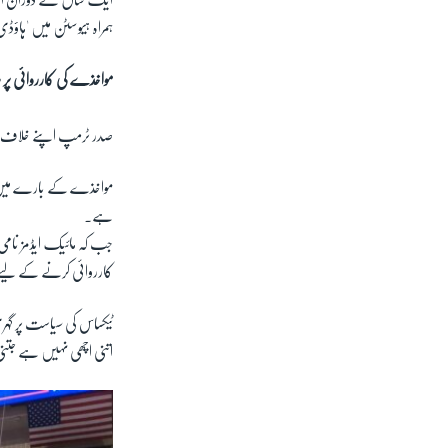
ہمراہ ہیوسٹن میں 'ہاؤڈ
مواخذے کی کارروائی پر 
صدر ٹرمپ اپنے خلاف مو
مواخذے کے بارے میں ای
ہے۔
جب کہ مائیک ایڈمز نام
کارروائی کرنے کے لیے دب
ٹیکساس کی سیاست پر گہر
اتنی اچھی نہیں ہے جتنی 