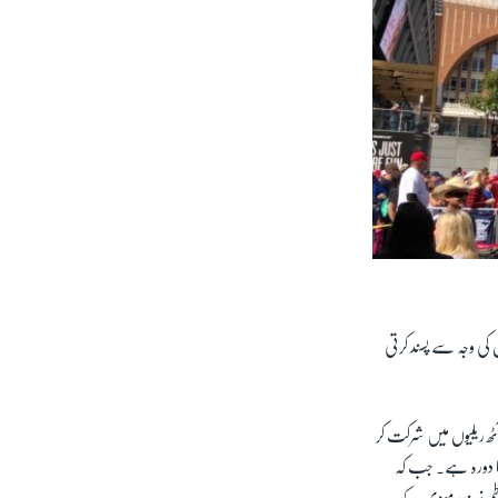
کی وجہ سے پسند کرتی
 ریلیوں میں شرکت کر
ٹا دورہ ہے۔ جب کہ
 نریندر مودی کے