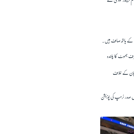
ان کے ہاتھ صاف ہیں۔
رف جھوٹ کا پلندہ
ائیڈن کے خلاف
اں صدر ٹرمپ کی پوزیشن