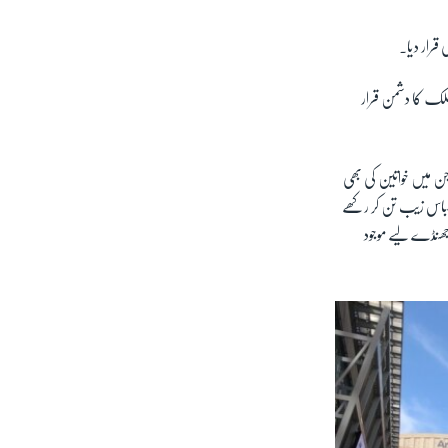
قرار دیا۔
ا کو اپنا اور ملک کا دشمن قرار
جن میں خواتین کی بھی
ے لباس زیب تن کر رکھے
 جھنڈے لیے موجود