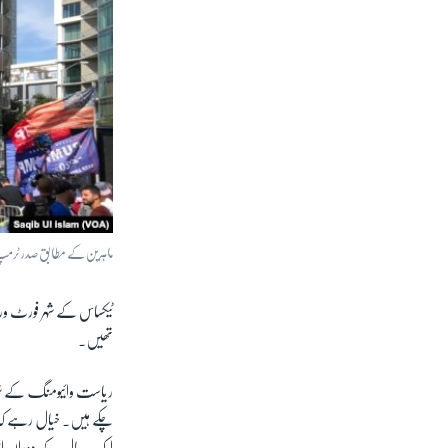
ماہرین کے مطابق صدر ٹرمپ
ٹیکساس کے شہر فورٹ ورت
تھیں۔
ریاست وائیومنگ کے شہر
چکے ہیں۔ خیال رہے کہ 
ایک سال کے دوران انہ