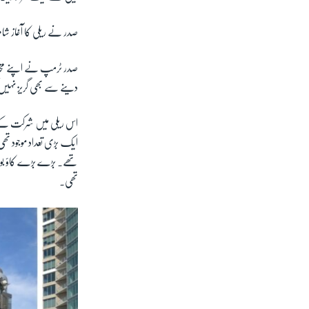
صدر نے ریلی کا آغاز ش
دینے سے بھی گریز نہیں 
اس ریلی میں شرکت کے لی
ایک بڑی تعداد موجود تھی
تھے۔ بڑے بڑے کاؤ بوائے
تھی۔