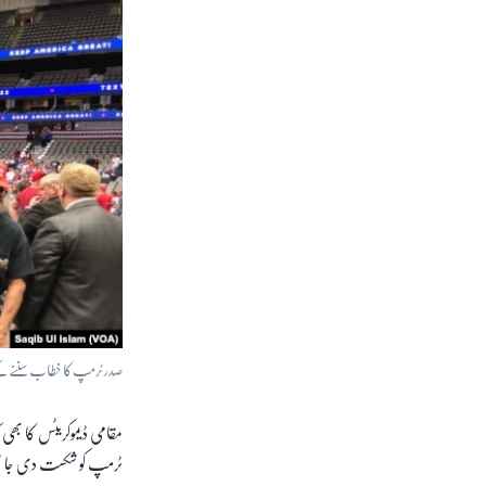
صدر ٹرمپ کا خطاب سننے کے 
ٹرمپ کو شکست دی جا 