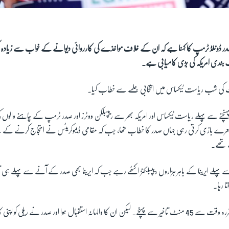
در ڈونلڈ ٹرمپ کا کہنا ہے کہ ان کے خلاف مواخذے کی کارروائی دیوانے کے خواب سے زیادہ
 بندی امریکہ کی بڑی کامیابی ہے۔
ی شب ریاست ٹیکساس میں انتخابی جلسے سے خطاب کیا۔
نے سے پہلے ریاست ٹیکساس اور امریکہ بھر سے ریپبلکن ووٹرز اور صدر ٹرمپ کے چاہنے والوں 
و کر نعرے بازی کرتی رہی جہاں صدر کا خطاب تھا، جب کہ مقامی ڈیموکریٹس نے احتجاج کرنے کے 
 تھے۔
 ایرینا کے باہر ہزاروں ریپبلکنز اکٹھے رہے جب کہ ایرینا بھی صدر کے آنے سے پہلے ہی تقریباً
ا رہا۔
صدر ٹرمپ ریلی میں مقررہ وقت سے 45 منٹ تاخیر سے پہنچے۔ لیکن ان کا والہانہ استقبال ہوا اور صدر نے ریلی 