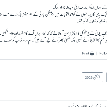
 دوران ڈیموکریٹ صدارتی امیدوار بیٹو او رورک
ک ریلی نکالی۔ انہوں نے گزشتہ انتخابات میں ریپبلکن پارٹی کے اہم سینیٹر ٹیڈکروز سے سخت مقابلہ
رجن کو نہایت کم کیا تھا۔
ٹک پارٹی کے پولیٹیکل ڈائریکٹر ٹرامون آرنولڈ نے کہا کہ "ہمارا یہاں آنے کا مقصد اور پیغام یکجہت
ی قسم کا احتجاج کرنے نہیں بلکہ یکجہتی ظاہر کرنے لیے آئے ہیں کہ ہم صدر ٹرمپ کو عہدے س
Print
Foll
الیکشن 2020
 کے لیے دباؤ ڈالا، سابق امریکی سفیر