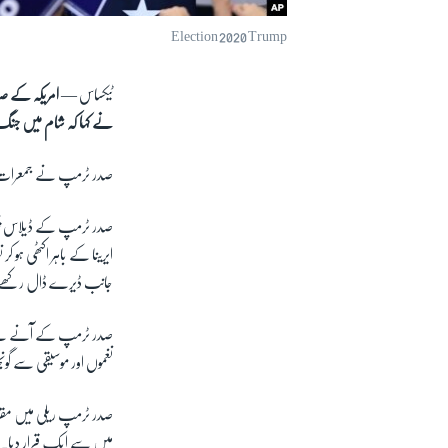
Election 2020 Trump
ٹیکساس —
امریکہ کے ص
نے کہا کہ شام میں جنگ
صدر ٹرمپ نے جمعرات ک
صدر ٹرمپ کے ڈیلاس پہنچ
ایرینا کے باہر اکٹھی ہ
جانب ڈیرے ڈال رکھے
صدر ٹرمپ کے آنے سے پہلے
نغموں اور موسیقی سے گونجت
میں سے ایک قرار دیا۔