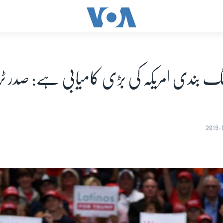
گ بندی امریکہ کی بڑی کامیابی ہے: صدر 