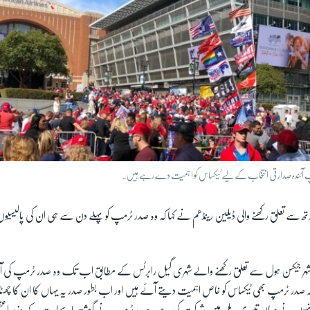
 آئندہ صدارتی انتخاب کے لیے ٹیکساس کو اہمیت دے رہے ہیں۔
ھ سے تعلق رکھنے والی ڈیلین رینڈھم نے کہا کہ وہ صدر ٹرمپ کو پہلے دن سے ہی ان کی پالیسیوں 
 جیکسن ہول سے تعلق رکھنے والے شہری گیل رابرٹس کے مطابق اب تک وہ صدر ٹرمپ کی آٹھ
صدر ٹرمپ بھی ٹیکساس کو خاص اہمیت دیتے آئے ہیں اور اب بطور صدر یہ یہاں کا ان کا چھ
وں نے یہاں تیسری ریلی میں شرکت کی ہے۔ صدر ٹرمپ نے گزشتہ ماہ بھارت کے وزیر اعظم