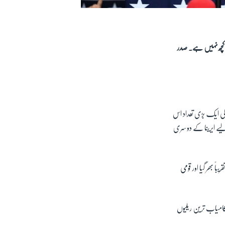
 کچھ نہیں ہے۔ صدر
کی ایک بڑی تعداد اس
لیے ایرینا کے دوسری
 بھر گیا اور قومی
کو اپنی کامیاب ترین ریلیوں