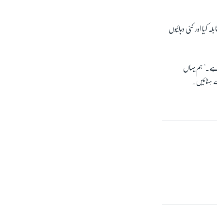
 کیا اور کئی دہائیوں
ی ہے۔" ہم یہاں
ے ہٹائیں۔