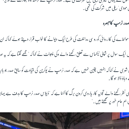
ی مودی' ریلی میں شرکت کی تھی۔
صدر ٹرمپ کا تبصرہ
اخذے کی کارروائی کو روسی مداخلت کی طرح ایک دیوانے کا خواب قرار دیتے ہوئے کہا کہ 
ک سوال پر شمالی ٹیکساس سے تعلق رکھنے والے وکی ڈیبولٹ نے کہا کہ "مجھے لگتا ہے کہ یہ ص
ی شہری نے کہا کہ انہیں یقین نہیں ہے کہ صدر ٹرمپ نے یوکرین کی قیادت کو سابق صدر جو ب
اؤ ڈالا ہو گا۔
ی نظر رکھنے والے تجزیہ کار ہاروی کرون برگ کا کہنا ہے کہ "ڈیلاس صدر ٹرمپ کا ہدف ہے یہ
ہم عام طور پر سمجھتے ہیں۔"