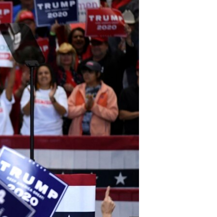
آرٹ
آزادیٔ صحافت
سائنس و ٹیکنالوجی
صحت
دلچسپ و عجیب
ویڈیوز
آڈیو
اسپیشل کوریج
اداریہ