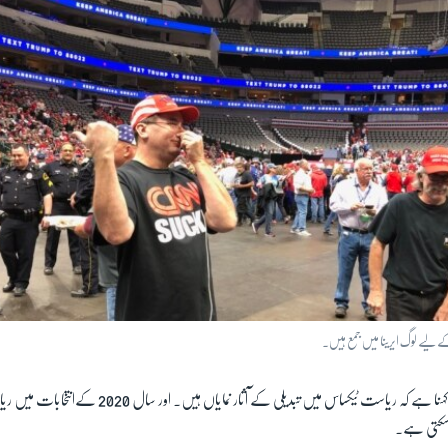
لیے لوگ ایرینا میں جمع ہیں۔
مقامی ڈیموکریٹس کا بھی کہنا ہے کہ ریاست ٹیکساس میں تبدیلی کے 
سکتی ہے۔