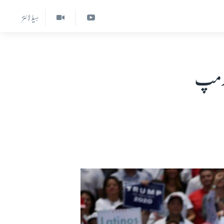
ہیڈ لائنز
ٹرمپ