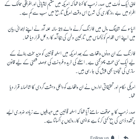
اپنی ایک ٹوئٹ میں صدر ٹرمپ کا کہنا تھا کہ امریکہ میں مقیم ایشیائی اور افریقی ممالک کے
افراد میں بے روزگاری کی شرح اس وقت امریکی تاریخ میں سب سے کم ہے۔
الپاسو کے شاپنگ مال میں فائرنگ کرنے والے 21 سالہ حملہ آور نے اپنے ابتدائی بیان
میں اپنے اس اقدام کو ٹیکساس میں تارکین وطن کی بیجا آمد کا ردعمل قرار دیا تھا۔
فائرنگ کے ان دونوں واقعات کے بعد امریکہ میں اسلحہ قوانین کو مزید سخت بنانے کے
لیے ایک نئی بحث چھڑ گئی ہے۔ اسلحے کی خرید و فروخت کی حوصلہ شکنی کے لیے قانون
سازی کی تجاویز بھی پیش کی جا رہی ہیں۔
امریکی حکام اور تحقیقاتی اداروں نے ان واقعات کو داخلی دہشت گردی کا شاخسانہ قرار دیا
تھا۔
صدر ٹرمپ کا یہ موقف سامنے آیا تھا کہ اسلحہ قوانین میں تبدیلیوں سے زیادہ ضروری ایسے
پرتشدد ذہن کی بیخ کنی کرنا ہے جو ایسی کارروائیوں پر اکساتا ہے۔
Follow us