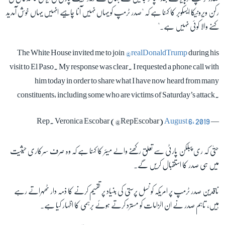
رکن ویرونیکا ایسکوبر کا کہنا ہے کہ "صدر ٹرمپ کو یہاں نہیں آنا چاہیے انہیں یہاں خوش آمدید
کہنے والا کوئی نہیں ہے۔"
The White House invited me to join
@realDonaldTrump
during his
visit to El Paso. My response was clear. I requested a phone call with
him today in order to share what I have now heard from many
constituents, including some who are victims of Saturday’s attack.
August 6, 2019
— Rep. Veronica Escobar (@RepEscobar)
حتیٰ کہ ری پبلکن پارٹی سے تعلق رکھنے والے میئر کا کہنا ہے کہ وہ صرف سرکاری حیثیت
میں ہی صدر کا استقبال کریں گے۔
ناقدین صدر ٹرمپ پر امریکہ کو نسل پرستی کی بنیاد پر تقسیم کرنے کا ذمہ دار ٹھہراتے رہے
ہیں، تاہم صدر نے ان الزامات کو مسترد کرتے ہوئے برہمی کا اظہار کیا ہے۔