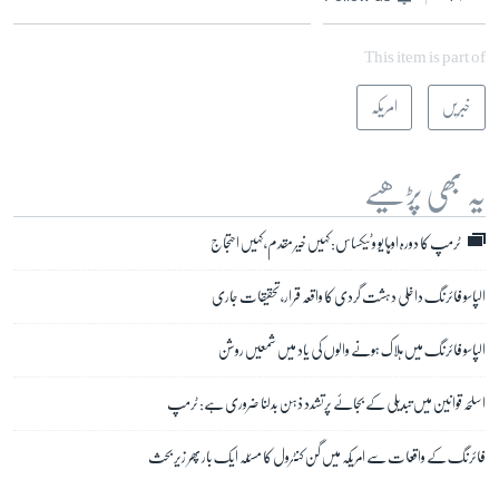
This item is part of
خبریں
امریکہ
یہ بھی پڑھیے
ٹرمپ کا دورہ اوہایو و ٹیکساس: کہیں خیر مقدم، کہیں احتجاج
الپاسو فائرنگ داخلی دہشت گردی کا واقعہ قرار، تحقیقات جاری
الپاسو فائرنگ میں ہلاک ہونے والوں کی یاد میں شمعیں روشن
اسلحہ قوانین میں تبدیلی کے بجائے پرتشدد ذہن بدلنا ضروری ہے: ٹرمپ
فائرنگ کے واقعات سے امریکہ میں گن کنٹرول کا مسئلہ ایک بار پھر زیر بحث