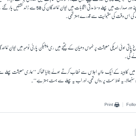
کلنٹن اور براک اوباما اپنے دور صدارت میں پہلے وسط مدتی انتخابات میں ایوان 
 کی اس وقت کی مقبولیت سے قدرے بہتر تھی۔
پاتی ہوئی امریکی معیشت پر ٹھوس دھیان کے نتیجے میں ری پبلیکن پارٹی نومبر میں ایوانِ نمائند
پائے گی۔
 کابینہ کے ایک حالیہ اجلاس سے خطاب کرتے ہوئے بتایا تھا کہ ’’ہماری معیشت پہلے سے بہ
ھالا، یہ غلط سمت پر رواں تھی، اور اب یہ پہلے سے بہت بہتر ہے‘‘۔
Print
Foll