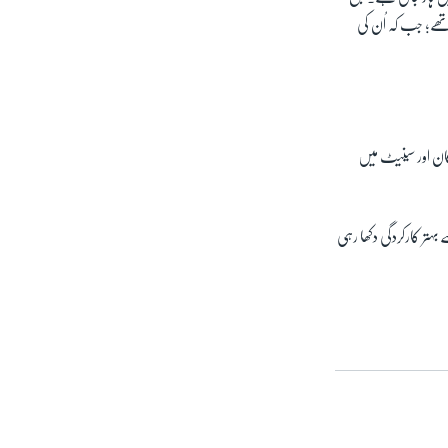
نمائندگان کی 50 سے زائد نشستیں ہار گئے تھے؛ جب کہ اُن کی
گان اور سینیٹ میں
تر کارکردگی دکھا رہی