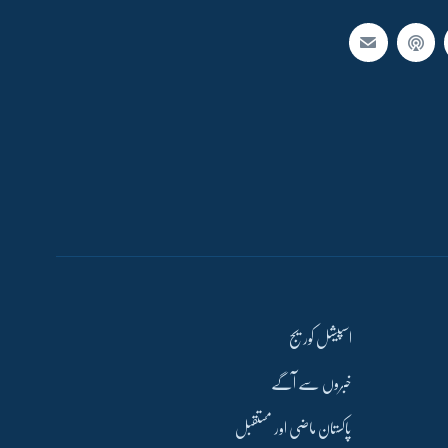
اسپیشل کوریج
خبروں سے آگے
پاکستان ماضی اور مستقبل