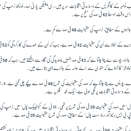
 نومبر کے کانگریس کے وسط مدتی انتخابات سر پر ہیں، ری پبلیکن پارٹی صدر ڈونالڈ ٹرمپ کی عو
ً 42 فی صد کی سطح پر ہے۔
کے مطابق، ٹرمپ کی مقبولیت 40 فی صد سے کم ہے۔
 42 فی صد ہے، جب کہ اُن کے عہدے کی کارکردگی کو 52 فی صد ناپسند کرتے ہیں۔
’مونماؤتھ ی
ؤتھ‘ کا کہنا ہے کہ جنوری سے رائے عامہ کے جائزے یہی بتا رہے ہیں۔
تاہم، تازہ ترین تین سروے رپورٹوں سے پتا چلتا ہے کہ صدر کی مقبولیت کی شرح 40 ف
بر کے وسط مدتی انتخابات پر لگی ہوئی ہے، ایک لمحہ ٴفکریہ ہے۔
بی ایس/نیوزآور/مارسٹ پول‘ کے مطابق، صدر کی شرح مقبولیت 39 فی صد ہے۔
تاریخی طور پر جب کسی صدر کی مقبولیت 50 فی صد سے نیچے ہوتی ہے، وسط مدتی انتخابات میں صدر کی جماعت ز