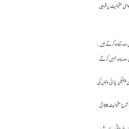
امی مقبولیت پر قریبی
ونیورسٹی‘ کی نئی جائزہ رپورٹ سے پتا چلتا ہے کہ 43 فی صد انہیں پسندیدگی کی نگاہ سے دیکھتے ہیں، جب کہ 50 فی صد پسند نہیں کرتے،
ی صد سے نیچے چلی گئی ہے، جو ری پبلیکن پارٹی والوں کی
گذشتہ ہفتے کے ’گیلپ پول‘ میں صدر کی مقبولیت 39 فی صد کی شرح پر تھی۔ جولائی کے ’کوئنپیک پول‘ میں ٹرمپ کی شرح مقبولیت 38 فی
یادہ نشستیں ہار جاتی ہے۔ بل