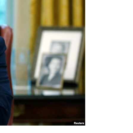
آرٹ
آزادیٔ صحافت
سائنس و ٹیکنالوجی
صحت
دلچسپ و عجیب
ویڈیوز
آڈیو
اسپیشل کوریج
اداریہ