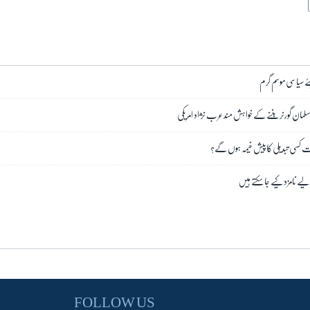
لئے سیاسی موسم گرم
ان گورنر بننے کے خواہش مند عرب نژاد امریکی
بات کسی تبدیلی کا پیش خیمہ ہوں گے؟
ے نامزد کیے جا سکتے ہیں
FOLLOW US