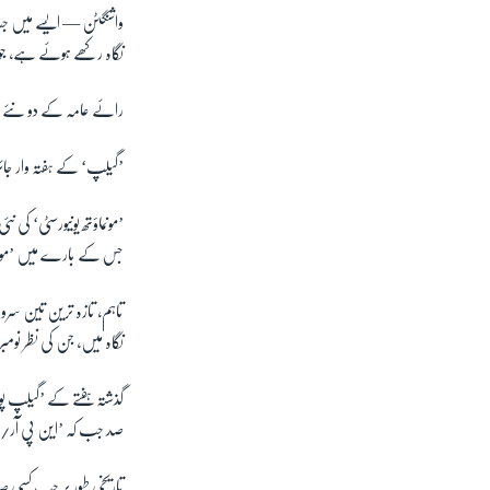
واشنگٹن —
ایسے میں جب
نگاہ رکھے ہوئے ہے، جو اس وقت اوسطا
رائے عامہ کے دو نئے جائزوں 
’گیلپ‘ کے ہفتہ وار جائزے کے لحاظ سے اُن کی مقبولیت
جس کے بارے میں ’مونما
نگاہ میں، جن کی نظر نوم
صد جب کہ ’این پی آر/پی 