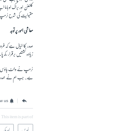
مقبولیت کی شرح ٹرمپ
معاشی امور پر توجہ
صدر کا خیال ہے کہ فروغ 
زیادہ نشستیں برقرار رکھ 
ٹرمپ نے وائٹ ہاؤس میں
ہے۔ جب ہم نے عہدہ سنب
ow us
This item is part of
خبریں
امریکہ