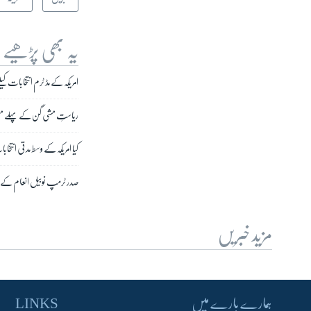
یہ بھی پڑھیے
امریکہ کے مڈ ٹرم انتخابات کی
ریاستِ مشی گن کے پہلے مسلم
کیا امریکہ کے وسط مدتی انتخا
صدر ٹرمپ نوبیل انعام کے لی
مزید خبریں
ہمارے بارے میں
LINKS