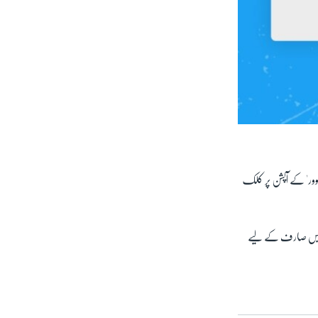
الوور' کے آپشن پر کلک
او ایس صارف کے لیے