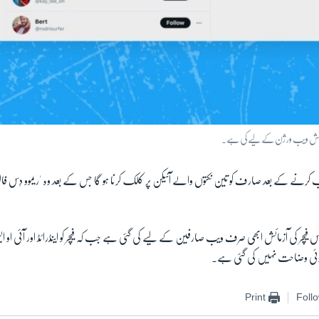
آزمائش ویب ورژن کے لیے کی ہے۔
اب کرنے کے بعد صارف کو تین نکتوں والے آئیکن پر کلک کرنا ہو گا جس کے بعد وہ 'ریموو دِس ف
اس فیچر کی آزمائش ابھی صرف ویب صارفین کے لیے کی گئی ہے جب کہ فیچر کو اینڈرائڈ اور آئی 
وئی وضاحت نہیں کی گئی ہے۔
Print
Foll