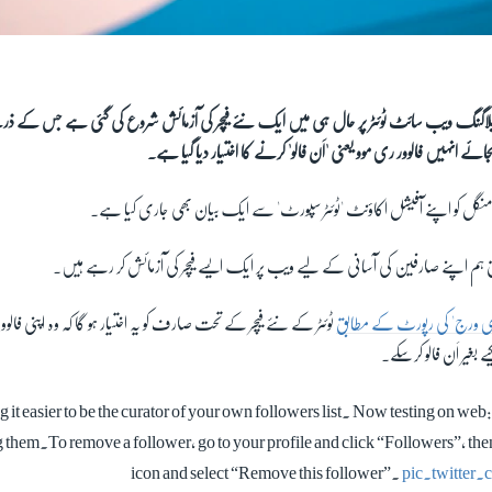
و بلاگنگ ویب سائٹ ٹوئٹر پر حال ہی میں ایک نئے فیچر کی آزمائش شروع کی گئی ہے جس کے ذ
ئے انہیں فالوور ری موو یعنی 'اَن فالو' کرنے کا اختیار دیا گیا ہے۔
 منگل کو اپنے آفیشل اکاؤنٹ 'ٹوئٹر سپورٹ' سے ایک بیان بھی جاری کیا ہے۔
 ہم اپنے صارفین کی آسانی کے لیے ویب پر ایک ایسے فیچر کی آزمائش کر رہے ہیں۔
دی ورج' کی رپورٹ کے مطابق
ٹوئٹر کے نئے فیچر کے تحت صارف کو یہ اختیار ہو گا کہ وہ اپنی فا
بغیر اَن فالو کرسکے۔
 it easier to be the curator of your own followers list. Now testing on web
 them.To remove a follower, go to your profile and click “Followers”, then 
icon and select “Remove this follower”.
pic.twitte