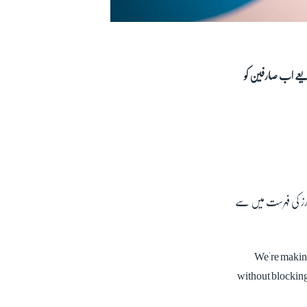
ریعے اب صارفین کو
لوورز کی فہرست میں سے
We're making
without blocking