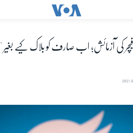
 فیچر کی آزمائش؛ اب صارف کو بلاک کیے بغیر 'اَن