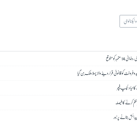
ٹیکنالوجی
تمبر کو متوقع
 و فروخت کو قانونی قرار دینے والا پہلا ملک بن گیا
ے کا نیا دلچسپ فیچر
ختم کرنے کا فیصلہ
پیدائش بتانے پر زور