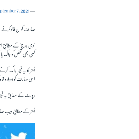
ptember 7, 2021
— Twitter Support (@TwitterSupport)
صارف کو اَن فالو کرنے 
'دی ورج' کے مطابق اس ف
کسی بھی شخص کو بلاک یا 
ٹوئٹر کا یہ فیچر 'بلاک'
اسی صارف کو دوبارہ فال
رپورٹ کے مطابق یہ فیچر 
ٹوئٹر کے مطابق ویب صارف