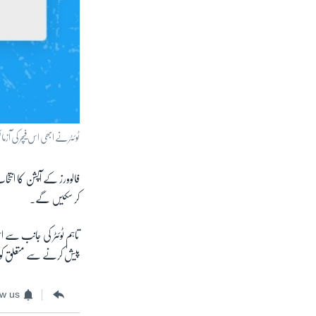
ٹوئٹر نے ابھی اس فیچر کی 
فالوورز کے آپشن کا انتخ
کر سکیں گے۔
تاہم ٹوئٹر کی جانب سے 
پیش کرنے سے متعلق ک
ow us