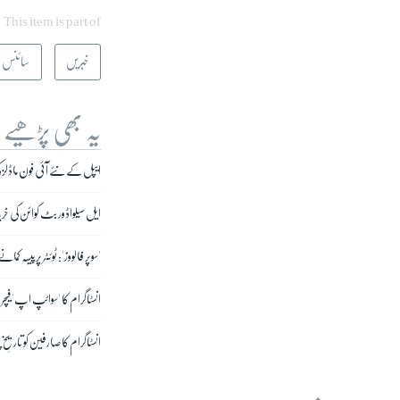
This item is part of
خبریں
سائنس و 
یہ بھی پڑھیے
ایپل کے نئے آئی فون ماڈلز کی رونمائی 14 س
ایل سیلواڈور بٹ کوائن کی خرید
'سوپر فالووز': ٹوئٹر پر پیسہ کمان
انسٹاگرام کا 'سوائپ اپ' فیچر 
انسٹاگرام کا صارفین کو تاریخِ 