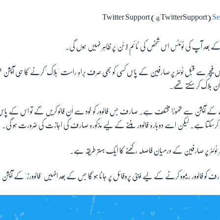
Se
کے بعد آپ کی ٹوئٹس اس شخص کی ٹائم لائن پر ظاہر نہیں ہوں گی۔
یچر سے قبل ٹوئٹر پر صارفین کے پاس کسی کو بھی صرف براہِ راست 'بلاک' کرنے کا ہی آپشن ت
اَن بلاک کر سکتے تھے۔
 کرنے کے آپشن سے تھوڑا مختلف ہے۔ صارف جس فالوور کو خود سے اَن فالو کریں گے تو اس کے پاس ی
و کرسکتا ہے۔ لیکن اسے دوبارہ فالوور بننے کے لیے مذکورہ صارف کی اجازت کی ضرورت ہو گی۔
ٹوئٹر پر صارفین کے درمیان فاصلہ رکھنے کا ایک بہتر طریقہ ہے۔
 کو فالوور ریموو کرنے کے لیے اپنی پروفائل پر جانا ہو گا جس کے بعد انہیں 'فالوورز' کے آپشن پ