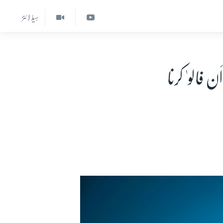
ہیڈ لائنز
 فالو' کرنا