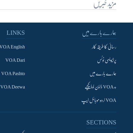
مزید خبریں
ہمارے بارے میں
LINKS
رسائی کا طریقہ کار
VOA English
پرائیویسی نوٹس
VOA Dari
ہمارے بارے میں
VOA Pashto
+VOA ڈاؤن لوڈ کیجیے
VOA Deewa
VOA اردو موبائل ایپ
SECTIONS