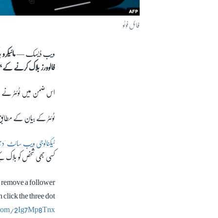
فائل فوٹو
ویب ڈیسک —
مائیکر
فالوورز بلاک کرنے کے بجا
اس ضمن میں
ٹوئٹر نے
ٹوئٹر کے بیان کے مطابق
ٹیکنالوجی ویب سائٹ '
کسی بھی شخص کو بلاک کیے 
: remove a follower
click the three dot
r.com/2Ig7Mp8Tnx