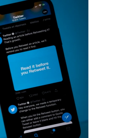
آرٹ
آزادیٔ صحافت
سائنس و ٹیکنالوجی
صحت
دلچسپ و عجیب
ویڈیوز
آڈیو
اسپیشل کوریج
اداریہ