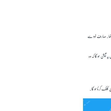
ھا۔
صارف خود سے
ہ آپشن ہو گا کہ وہ
ر کلک کرنا ہو گا۔