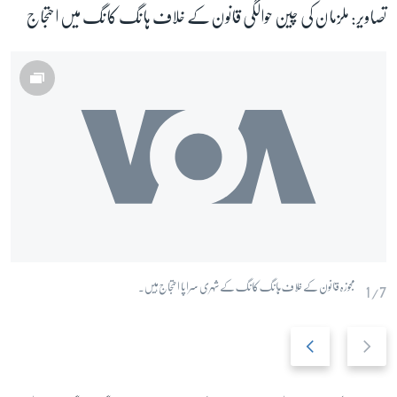
تصاویر: ملزمان کی چین حوالگی قانون کے خلاف ہانگ کانگ میں احتجاج
مجوزہ قانون کے خلاف ہانگ کانگ کے شہری سراپا احتجاج ہیں۔
1/7
N
P
e
r
x
e