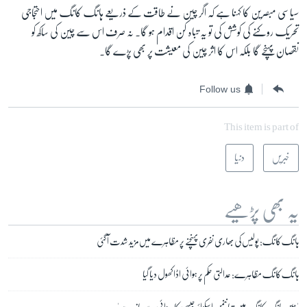
سیاسی مبصرین کا کہنا ہے کہ اگر چین نے طاقت کے ذریعے ہانگ کانگ میں احتجاجی
تحریک روکنے کی کوشش کی تو یہ تباہ کن اقدام ہو گا۔ نہ صرف اس سے چین کی ساکھ کو
نقصان پہنچے گا بلکہ اس کا اثر چین کی معیشت پر بھی پڑے گا۔
Follow us
This item is part of
خبریں
دنیا
یہ بھی پڑھیے
ہانگ کانگ: پولیس کی بھاری نفری پہنچنے پر مظاہرے میں مزید شدت آ گئی
ہانگ کانگ مظاہرے: عدالتی حکم پر ہوائی اڈا کھول دیا گیا
'چین ہانگ کانگ میں تیاننمن اسکوائر جیسی کارروائی سے باز رہے'