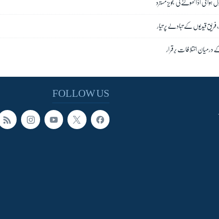
 ہوائی اڈا کھولنے کی تجویز مسترد
 فریق قیدیوں کے تبادلے پر تیار
 درمیان اختلافات برقرار
FOLLOW US