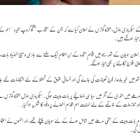
کے سیکریٹری جنرل، انتونیو گوترس نے اعلان کیا ہے کہ یمن کے متحارب جنگجو گروپ بحیرہٴ احمر کے 
تیار ہوگئے ہیں۔
علان سویڈن کے شہر، ریمو میں اقوام متحدہ کے زیر اہتمام ایک ہفتے سے جاری وسیع البنیاد بات 
ی افواج نکالنے پر بھی تیار ہوگئے۔
میں غیر جابندار فوج تعینات کی جائے گی اور انسانی حقوق کے تحفظ کے لئے انتظامات کئے 
 مرحلے میں جنوری کے آخر میں سیاسی ڈھانچے پر بات چیت ہوگی۔ سیکریٹری جنرل انتونیو گوترس
ور تنازعات کے خاتمے کے لئے نہایت اہم اقدام اٹھانے پر وفود کا شکریہ ادا کیا۔
شام بات چیت کے حتمی مرحلے میں شامل ہونے کے لئے سویڈن پہنچے تھے؛ اور انھوں نے اعتماد
ئی کی۔