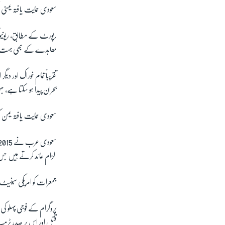
سعودی حمایت یافتہ یمنی 
رپورٹ کے مطابق، ریونیو
معاہدے کے بھی بہت ق
تقریباً تمام خوراک اور د
بحران پیدا ہو سکتا ہے، ج
سعودی حمایت یافتہ یمن ک
الزام عائد کرتے ہیں جس 
جمعرات کو امریکی سینی
پروگرام کے فوجی پہلو ک
قتل اور اس پر صدر ٹرمپ