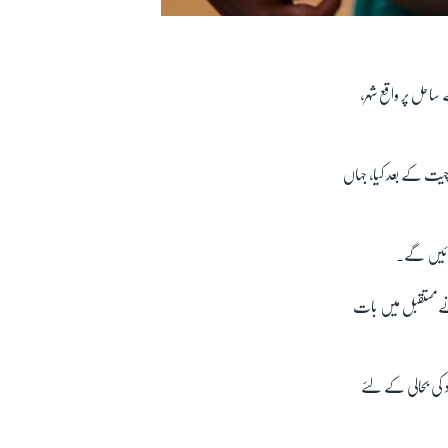
ساحل پر واقع شہر،
چیت کے بعد کیا، جہاں
جائیں گے۔
 نےمستقبل میں بات
 کی بحالی کے لئے