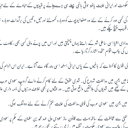
حکومت اور ایرانی حمایت یافتہ حوثی باغی پہلے ہی بڑے پیمانے پر قیدیوں کے تبادلے کے لئے تی
 کی کمی دور کرنے کے لئے وہ صنعا ایئرپورٹ کو دوبارہ کھولنے اور تیل و گیس کی برآمدات دوب
ریب پہنچ چکے ہیں
۔
یگر امدادی اشیا اِسی ساحلی شہر کے راستے یہاں پہنچتی ہیں اور اس میں پڑنے والی کسی بھی رکاوٹ ک
س کی جانب اقوام متحدہ اشارہ کرتا رہا ہے۔
ی افواج کا کہنا ہے کہ باغیوں کے پاس ایرانی اسلحہ اسی بندرگاہ سے آتا ہے۔ ایران اس الزام کی 
سعودی عرب نے 2015 میں یمن میں مداخلت شروع کی۔ شہری حقوق کے لئے کام کرنے والے گروپ سعودی عرب پ
کے نتیجے میں شہریوں کی ہلاکتیں واقع ہوتی ہیں۔ وہ حوثیوں پر بھی خلاف ورزیوں کی ذمہ داری ع
ٹ میں یمن میں سعودی عرب کی فوجی مداخلت کی حمایت ختم کرنے کے لئے ووٹنگ ہوگی۔
ی سختی سے مخالفت کے ساتھ بہت سے قانون ساز سعودی ولی عہد محمد بن سلمان کے حکم پر سعودی
 کی جانب سے سعودی حکومت پر تنقید میں نرمی برتنے پر بھی برہم ہیں۔