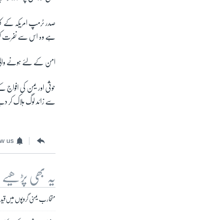
صدر ٹرمپ امریکہ کے کلید
ہے وہ اس سے نفرت کرتے
امن کے لئے ہونے والی ب
سے زائد لوگ ہلاک کر د
ow us
یہ بھی پڑھیے
متحارب یمنی گروپوں میں قید