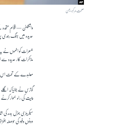
صحت مرکز، یمن
واشنگٹن —
اقوام متحدہ 
حدیدہ میں جنگ بندی پر 
جمعرات کو انھوں نے یہ ا
مذاکرات کار حدیدہ سے اپن
معاہدے کے تحت اس شہر 
گوترس نے بتایا کہ اگلے
چیت کی راہ ہموار کرنے ا
سیکریٹری جنرل بدھ کی 
دونوں وفود کی حوصلہ افزا