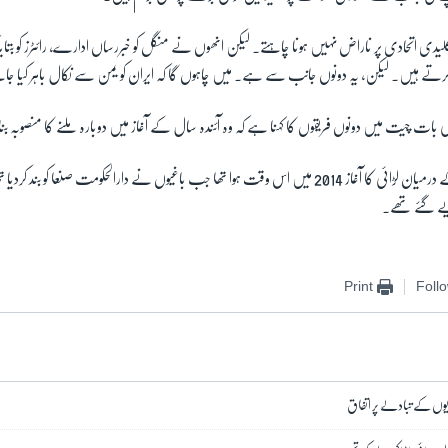
ی اتحادی پر ناراض نہیں ہونا چاہتے۔ لیکن انھوں نے منگل کو خبررساں ادارے، رائٹرز کو بتایا کہ 
 ہیں۔ لیکن، یہ دونوں جانب سے ہے۔ میں چاہوں گا کہ ایران کو یمن سے نکال باہر کیا ج
ات چیت میں دونوں فریقوں کا کہنا ہے کہ وہ آئندہ سال کے آغاز میں دوبارہ ملنے کا منصوبہ ب
یے گئے تھے۔
Print
Foll
یوں کے تبادلے پر اتفاق