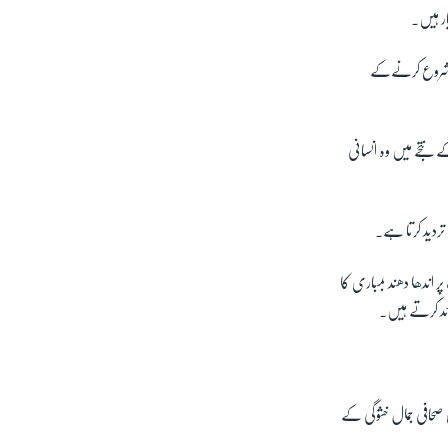
ار ہیں۔
ارہ شروع کرنےکے
ے نتجے میں وہ انسانی
تردید کرتا ہے۔
ر اندھا دھند بمباری کا
ائد کرتے ہیں۔
 صحافی جمال خشوگی کے