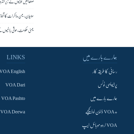
صنعا میں حوثیوں کے زیر کنٹرول
سوئیڈن: یمن مذاکرات کا آغاز،
یمنی حکومت، حوثی باغیوں کے
ہمارے بارے میں
LINKS
رسائی کا طریقہ کار
VOA English
پرائیویسی نوٹس
VOA Dari
ہمارے بارے میں
VOA Pashto
+VOA ڈاؤن لوڈ کیجیے
VOA Deewa
VOA اردو موبائل ایپ