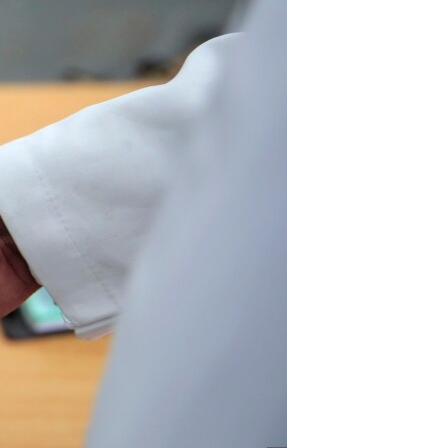
آرٹ
آزادیٔ صحافت
سائنس و ٹیکنالوجی
صحت
دلچسپ و عجیب
ویڈیوز
آڈیو
اسپیشل کوریج
اداریہ