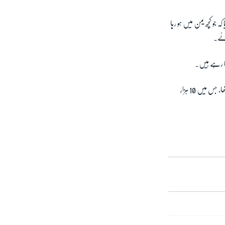
جو کچھ یمن میں ہو رہا
ائے۔
نا رہے ہیں۔
حوثی اور یمن کی افواج کے درمیان لڑائی کا آغاز 2014 میں اس وقت ہوا تھا جب باغیوں نے دارالحکومت صنعا کو بند کردیا تھا، جس میں 10 ہزار