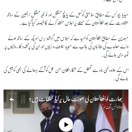
میڈیا رپورٹس کے مطابق سلامتی کونسل کے پانچ مستقل اور نو غیر مستقل اراکین کے ساتھ
زبان
مشاورت کے بعد افغانستان کے مسئلے پر اجلاس منعقد کرنے کا فیصلہ کیا گیا ہے۔
مبصرین کے مطابق افغانستان کو امید ہے کہ اجلاس میں گزشتہ برس امریکہ کے ساتھ ہونے
والے معاہدے کی طالبان کی جانب سے مبینہ خلاف ورزیوں اور ان کی پرتشدد کارروائیوں پر
توجہ دی جائے گی۔
اس کے علاوہ کئی ماہ سے تعطل کے شکار افغان امن عمل کو آگے بڑھانے کی بھی کوشش کی
جائے گی۔
بھارت کو افغانستان کی صورتِ حال پر کیا تحفظات ہیں؟
by
وائس آف امریکہ
No media source currently available