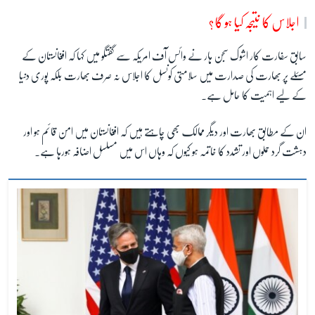
اجلاس کا نتیجہ کیا ہو گا؟
سابق سفارت کار اشوک سجن ہار نے وائس آف امریکہ سے گفتگو میں کہا کہ افغانستان کے
مسئلے پر بھارت کی صدارت میں سلامتی کونسل کا اجلاس نہ صرف بھارت بلکہ پوری دنیا
کے لیے اہمیت کا حامل ہے۔
ان کے مطابق بھارت اور دیگر ممالک بھی چاہتے ہیں کہ افغانستان میں امن قائم ہو اور
دہشت گرد حملوں اور تشدد کا خاتمہ ہو کیوں کہ وہاں اس میں مسلسل اضافہ ہورہا ہے۔