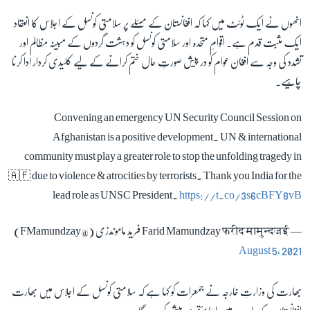
انھوں نے ایک ٹوئٹ میں کہا کہ افغانستان کے مسئلے پر سلامتی کونسل کے اجلاس کا انعقاد
ایک مثبت قدم ہے۔ اقوامِ متحدہ اور سلامتی کونسل کو دہشت گردوں کے مبینہ مظالم اور
تشدد کی وجہ سے افغان عوام کو در پیش صورتِ حال ختم کرانے کے لیے کلیدی کردار ادا کرنا
چاہیے۔
Convening an emergency UN Security Council Session on
Afghanistan is a positive development. UN & international
community must play a greater role to stop the unfolding tragedy in
🇦🇫 due to violence & atrocities by terrorists. Thank you India for the
lead role as UNSC President.
https://t.co/3s6cBFY8vB
— Farid Mamundzay फरीद मामुन्दजई فرید ماموندزی (@FMamundzay)
August 5, 2021
بھارت کی وزارتِ خارجہ نے جمعرات کو کہا ہے کہ سلامتی کونسل کے اجلاس میں بھارت