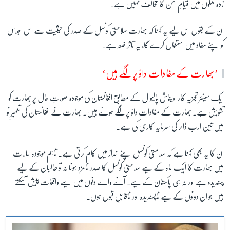
زدہ ملکوں میں قیامِ امن کا مخالف نہیں ہے۔
ان کے بقول اس لیے یہ کہنا کہ بھارت سلامتی کونسل کے صدر کی حیثیت سے اس اجلاس
کو اپنے مفاد میں استعمال کرے گا، یہ تاثر غلط ہے۔
’بھارت کے مفادات داؤ پر لگے ہیں‘
ایک سینئر تجزیہ کار اویناش پالیوال کے مطابق افغانستان کی موجودہ صورتِ حال پر بھارت کو
تشویش ہے۔ بھارت کے مفادات داؤ پر لگے ہوئے ہیں۔ بھارت نے افغانستان کی تعمیرِ نو
میں تین ارب ڈالر کی سرمایہ کاری کی ہے۔
ان کا یہ بھی کہنا ہے کہ سلامتی کونسل اپنے انداز میں کام کرتی ہے۔ تاہم موجودہ حالات
میں بھارت کا ایک ماہ کے لیے سلامتی کونسل کا صدر نامزد ہونا نہ تو طالبان کے لیے
پسندیدہ ہے اور نہ ہی پاکستان کے لیے۔ آنے والے دنوں میں ایسے واقعات پیش آسکتے
ہیں جو ان دونوں کے لیے ناپسندیدہ اور ناقابلِ قبول ہوں۔