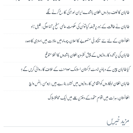
طالبان کا خوف، ہزاروں افغان باشندے ایران اور ترکی کا رخ کرنے لگے
طالبان نے طاقت کے زور پر قبضہ کیا تو اُن کی حکومت عالمی سطح پر تنہا ہو گی: خلیل زاد
افغانستان کے لئے نئے سیکیورٹی منصوبے کا اعلان، چھ ماہ میں حالات میں بہتری کا وعدہ
طالبان کی پرتشدد کارروائیوں کے پیش نظر مزید افغان باشندوں کا انخلا متوقع
کیا طالبان چین کے دباؤ پر ایسٹ ترکستان اسلامک موومنٹ کے خلاف کارروائی کریں گے؟
طالبان افغان اہلکاروں کو انتقامی کارروائیوں میں نشانہ بنا رہے ہیں: ہیومن رائٹس واچ
افغانستان: ہرات میں اقوامِ متحدہ کے دفتر پر حملے میں ایک محافظ ہلاک
مزید خبریں