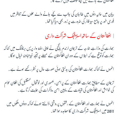
افغانستان کے بارے میں اپنا مؤقف پیش کرے گا۔
بیان میں حالیہ دنوں میں طالبان کی جانب سے کیے جانے والے حملوں کے تناظر میں
فوری طور پر جامع سیز فائر کی ضرورت پر زور بھی دیا گیا تھا۔
افغانستان کے ساتھ اسٹریٹجک شراکت داری
بھارت کی وزارتِ خارجہ کے ترجمان ارندم باگچی نے اپنی ہفتہ وار پریس بریفنگ میں کہا کہ
بھارت کو توقع ہے کہ اجلاس کے دوران افغانستان کے مسئلے پر نتیجہ خیز تبادلۂ خیال ہوگا۔
انھوں نے کہا کہ بھارت افغانستان کی بدلتی ہوئی صورتِ حال پر نظر رکھے ہوئے ہے۔
ترجمان کے مطابق بھارت افغانستان کے پر امن، جمہوری اور خوشحال مستقبل کی افغان عوام
کی خواہش اور افغانستان کی قیادت کے مابین امن مذاکرات کی حمایت کرتا ہے۔
انھوں نے بھارت اور افغانستان کے رشتوں پرروشنی ڈالتے ہوئے کہا کہ دونوں ملکوں میں
2011 میں اسٹریٹجک شراکت داری کا معاہدہ ہوا تھا۔