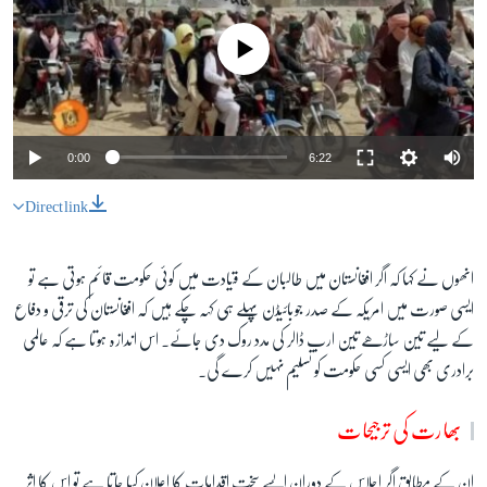
No media source currently available
0:00
6:22
Direct link
انھوں نے کہا کہ اگر افغانستان میں طالبان کے قیادت میں کوئی حکومت قائم ہوتی ہے تو
ایسی صورت میں امریکہ کے صدر جوبائیڈن پہلے ہی کہہ چکے ہیں کہ افغانستان کی ترقی و دفاع
کے لیے تین ساڑھے تین ارب ڈالر کی مدد روک دی جائے۔ اس اندازہ ہوتا ہے کہ عالمی
برادری بھی ایسی کسی حکومت کو تسلیم نہیں کرے گی۔
بھارت کی ترجیحات
ان کے مطابق اگر اجلاس کے دوران ایسے سخت اقدامات کا اعلان کیا جاتا ہے تو اس کا اثر