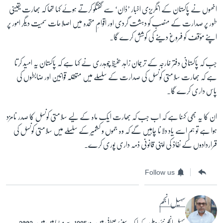
انھوں نے پاکستان کے انگریزی اخبار ’ڈان‘ سے گفتگو کرتے ہوئے کہا تھا کہ بھارت یقینی
طور پر صدارت کے منصب کو دہشت گردی اور اقوامِ متحدہ میں اصلاحات سمیت دیگر امور پر
اپنے مؤقف کو فروغ دینے کی کوشش کرے گا۔
جب کہ پاکستانی دفتر خارجہ کے ترجمان زاہد حفیظ چوہدری نے کہا ہے کہ پاکستان یہ امید کرتا
ہے کہ بھارت سلامتی کونسل کی صدارت کے سلسلے میں متعقلہ قوانین اور ضابطوں کی
پاس داری کرے گا۔
ان کا یہ بھی کہنا ہے کہ اب جب کہ بھارت ایک ماہ کے لیے سلامتی کونسل کا صدر نامزد
ہوا ہے تو ہم اسے یاد دلانا چاہیں گے کہ وہ جموں و کشمیر کے سلسلے میں سلامتی کونسل کی
قراردادوں کے نفاذ کی اپنی قانونی ذمہ داری پوری کرے۔
Follow us
سہیل انجم
سہیل انجم نئی دہلی کے ایک سینئر صحافی ہیں۔ وہ 1985 سے میڈیا میں ہیں۔ 2002