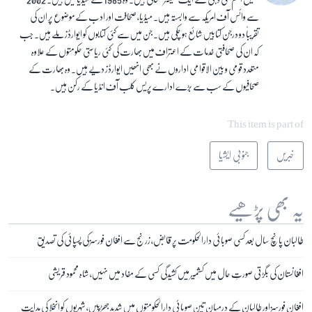
سے وائس آف امریکہ سے وابستہ ہیں۔ میڈیا، صحافت اور ادب کے موضوع پر ان کی
تقریباً دو درجن کتابیں شائع ہو چکی ہیں۔ جن میں سے کئی کتابوں کو ایوارڈز ملے ہیں۔ جب
کہ ان کی صحافتی خدمات کے اعتراف میں بھارت کی کئی ریاستی حکومتوں کے علاوہ
متعدد قومی و بین الاقوامی اداروں نے بھی انھیں ایوارڈز دیے ہیں۔ وہ بھارت کے
صحافیوں کے سب سے بڑے ادارے پریس کلب آف انڈیا کے رکن ہیں۔
This item is part of
خبریں
جنوبی ایشیا
یہ بھی پڑھیے
طالبان پانچ سال بعد کسی صوبائی دارالحکومت پر قابض، زرنج سے افغان فورسز کی پسپائی کی تصدیق
افغانستان کی بگڑتی صورتِ حال میں کشمیر میں کشیدگی کسی کے مفاد میں نہیں، شاہ محمود قریشی
افغان فورسز اور طالبان کے درمیان تین صوبائی دارالحکومتوں میں شدید جھڑپیں، شہریوں کو انخلا کی ہدایت