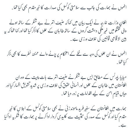
انھوں نے بھارت کی جانب سے سلامتی کونسل کی صدارت کا خیر مقدم بھی کیا تھا۔
افغان وزارتِ خارجہ نے ایک بیان میں کہا کہ حنیف اتمر نے جے شنکر کے ساتھ ہونے
والی گفتگو میں غیر ملکی دہشت گردوں کے ساتھ طالبان کے حملوں کا ذکر کیا تھا اور کہا تھا کہ یہ
بین الاقوامی قوانین کی خلاف ورزی ہے۔
انھوں نے ان حملوں کی وجہ سے خطے کے استحکام پر پڑنے والے ممکنہ خطرے کا بھی ذکر
کیا تھا۔
میڈیا رپورٹس کے مطابق ایس جے شنکر نے حنیف اتمر سے بات چیت کے دوران
افغانستان میں طالبان کے حملوں اور انسانی حقوق کی خلاف ورزی پر شدید تشویش اظہار کیا اور
وہاں قیامِ امن کے لیے اقدامات پر زور دیا تھا۔
بھارت میں افغانستان کے سفیر فرید ماموند زئی نے بھی سلامتی کونسل کے اجلاس کا خیر
مقدم کیا اور کونسل کے صدر کی حیثیت سے کلیدی کردار ادا کرنے پر بھارت کا شکریہ ادا کیا
ہے۔