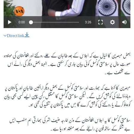
0:00
3:26
Direct link
بعض مبصرین کا خیال ہے کہ اجلاس کے بعد طالبان کے حملے روکنے اور افغانستان کی موجودہ
صورتِ حال پر سلامتی کونسل کوئی بیان جاری کر سکتی ہے۔ البتہ بعض دیگر کی رائے اس
سے مختلف ہے۔
مبصرین کا کہنا ہے کہ بھارت اور سلامتی کونسل کے بعض دیگر اراکین طالبان اور پاکستان پر
دباؤ ڈالنے کی کوشش کریں گے۔ لیکن سلامتی کونسل کا مستقل رکن چین ایسے کسی بھی بیان
کو ویٹو کرنے یا روکنے کی کوشش کرے گا جس میں پاکستان پر تنقید کی گئی ہو۔
سلامتی کونسل کا یہ اجلاس افغانستان کے وزیرِ خارجہ حنیف اتمر کی بھارتی ہم منصب ایس
جے شنکر کے ساتھ فون پر رابطے کے بعد منعقد ہو رہا ہے۔