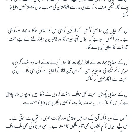
پڑے گا۔ لیکن صرف مذاکرات کی مدد سے افغانستان کی صورتِ حال کو بہتر نہیں بنایا جا
سکتا۔
ان کے خیال میں سلامتی کونسل کے اراکین کو بھی اس کا احساس ہوگا اور بھارت کو بھی
ہے۔ لہٰذا انھیں امید ہے کہ اجلاس نتیجہ خیز ہو گا اور طالبان پر دباؤ ڈالنے کے لیے سخت
اقدامات کا اعلان کیا جائے گا۔
ان کے مطابق بھارت نے اپنی ترجیحات کا اعلان کرتے ہوئے انسدادِ دہشت گردی،
میری ٹائم سیکیورٹی اور قیامِ امن کے جن تین ایشوز کو اٹھایا ہے کوئی بھی ملک ان کی
اہمیت سے انکار نہیں کر سکتا۔
ان کے مطابق پاکستان سمیت کئی ممالک دہشت گردی کے شکار ہیں اور پوری دنیا چاہتی
ہے کہ اس کا خاتمہ ہو۔ یہ صرف بھارت کا نہیں بلکہ پوری دنیا کا مسئلہ ہے۔
انھوں نے مزید کہا کہ آج کے دور میں 90 فی صد تجارت بحری راستوں سے ہوتی ہے۔
اس لیے میری ٹائم سیکیورٹی بھی تمام ملکوں کا مسئلہ ہے۔ اسی طرح کوئی بھی ملک جنگ