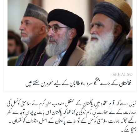
SEE ALSO:
افغانستان کے بڑے جنگجو سردار جو طالبان کے لیے خطرہ بن سکتے ہیں
خیال رہے کہ اقوامِ متحدہ میں پاکستان کے مستقل مندوب منیر اکرم نے سلامتی کونسل کی
صدارت کے لیے بھارت کی نام زدگی پر کہا تھا کہ پاکستان اس بات پر پوری توجہ سے نظر
رکھے گا کہ بھارت سلامتی کونسل کے توسط سے پاکستان کے اصل مفادات کو نقصان نہ
پہنچا سکے۔