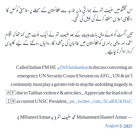
اس گفتگو میں حنیف اتمر نے بھارتی وزیرِ خارجہ سے افغانستان کے مسئلے پر سلامتی کونسل کا
ہنگامی اجلاس منعقد کرنے کی اپیل کی تھی۔
تین اگست کو ہونے والی بات چیت کے بعد حنیف اتمر نے ایک ٹوئٹ میں کہا تھا کہ اقوام
متحدہ اور عالمی برادری کو افغانستان میں طالبان کی پرتشدد کارروائیاں روکنے کے لیے کلیدی
کردار ادا کرنا چاہیے۔
Called Indian FM HE
@DrSJaishankar
to discuss convening an
emergency UN Security Council Session on AFG. UN & int’l
community must play a greater role to stop the unfolding tragedy in
🇦🇫 due to Taliban violence & atrocities. Appreciate the lead role of
🇮🇳 as current UNSC President.
pic.twitter.com/SLaRlUKHxC
— Mohammed Haneef Atmar محمد حنیف اتمر (@MHaneefAtmar)
August 3, 2021