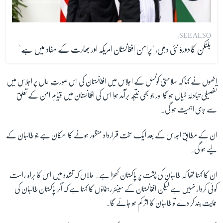
SEE ALSO:
بلنکن کا دورۂ نئی دہلی، 'پرامن افغانستان امریکہ اور بھارت کے مفاد میں ہے'
انھوں نے کہا کہ سلامتی کونسل کے اجلاس میں افغانستان کی اس صورتِ حال پر اجلاس میں
تفصیلی تبادلۂ خیال ہو گا اور جو بھی نتیجہ برآمد ہوا اس کی افغانستان میں قیامِ امن کے تعلق
سے بڑی اہمیت ہو گی۔
ان کے مطابق اجلاس کے بعد ایک سخت قرارداد منظور ہونے کا امکان ہے جو طالبان کے
لیے ہو گی۔
ان کا کہنا تھا کہ طالبان کی پشت پر پاکستان کھڑا ہے۔ حالاں کہ تشدد میں اس کا براہ راست
کوئی کردار نہیں ہے لیکن افغانستان کے سینئر رہنماؤں کا کہنا ہے کہ اگر پاکستان طالبان کی
حمایت بند کر دے تو طالبان کا اثر کم ہو جائے گا۔