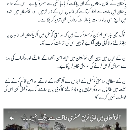
پاکستان نے افغان رہنماؤں کے ان بیانات کو با رہا سختی سے مسترد کیا ہے۔ اس کے علاوہ
پاکستان اس بات سے انکار کرتا ہے کہ طالبان اس کے زیرِ اثر ہیں۔ وہ افغانستان میں تشدد
میں اپنے کسی براہِ راست یا بالواسطہ کردار کی بھی تردید کر چکا ہے۔
اشوک سجن ہار اس امکان کو مسترد کرتے ہیں کہ سلامتی کونسل میں اگر پاکستان اور طالبان پر
دباؤ ڈالنے والا کوئی بیان آتا ہے تو چین اس کی مخالفت کرے گا۔
ان کے خیال میں چین بھی افغانستان میں قیامِ امن، تشدد کے خاتمے اور مذاکرات کی مدد
سے مسائل کو حل کرنے کی خواہش ظاہر کر چکا ہے۔
ان کے مطابق سلامتی کونسل کے اجلاس سے اگر تشدد کے خاتمے اور امن قائم کرنے کے
سلسلے میں طالبان اور دیگر فریقین پر دباؤ ڈالنے کا کوئی بیان سامنے آتا ہے تو کوئی بھی اس کی
مخالفت نہیں کرے گا۔
'افغانستان میں کوئی فریق عسکری طاقت سے جنگ نہیں جیت سکتا'
by
وائس آف امریکہ