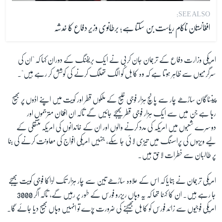
SEE ALSO:
افغانستان ناکام ریاست بن سکتا ہے؛ برطانوی وزیر دفاع کا خدشہ
امریکی وزارت دفاع کے ترجمان جان کربی نے ایک بریفنگ کے دوران کہا کہ "ان کی
سرگرمیوں سے ظاہر ہوتا ہے کہ وہ کابل کو الگ تھلگ کرنے کی کوشش کر رہے ہیں"۔
پینٹاگان ساڑھے چار سے پانچ ہزار فوجی خلیج کے ملکوں قطر اور کویت میں اپنے اڈوں پر بھیج
رہا ہے جن میں سے ایک ہزار فوجی قطر بھیجے جائیں گے تاکہ ان افغان مترجموں اور
دوسرے شعبوں میں امریکہ کی مدد کرنے والوں اور ان کے خاندانوں کی امریکہ منتقلی کے
لیے ویزوں کی پراسسنگ میں تیزی لائی جا سکے، جنہیں امریکی افواج کی معاونت کرنے کی بنا
پر طالبان سے خطرات لاحق ہیں۔
امریکی ترجمان نے بتایا کہ اس کے علاوہ ساڑھے تین سے چار ہزار تک لڑاکا فوجی کویت بھیجے
جا رہے ہیں۔ ان کا کہنا تھا کہ یہ وہاں ریزرو فورس کے طور پر رہیں گے، تاکہ اگر 3000
امریکی فوجیوں سے زائد فورس کو کابل بھیجنے کی ضرورت پڑے تو انہیں وہاں بھیج دیا جائے گا۔