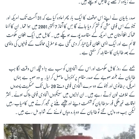
کے زیادہ تر حصے پر قابض ہو چکے ہیں۔
صدر بائیڈن نے اپنے اس موقف کا ایک بار پھر اعادہ کیا ہے کہ 31 اگست تک امریکہ اور
نیٹو کے اس فوجی مشن کو ختم کر دیا جائے گا جس کا آغاز 7 اکتوبر 2001 میں ہوا تھا۔ ان کا کہنا
تھا کہ افغانستان میں امریکہ کے مقاصد پورے ہو چکے ہیں۔ کابل میں ایک افغان حکومت
قائم ہے اور ایک ایسی افغان فوج تیار کر دی گئی ہے جو مغربی ممالک کے فوجیوں کی واپسی
کے بعد طالبان کا مقابلہ کر سکتی ہے۔
جمعے کے روز کابل حکومت اور اس کے اتحادیوں کو سب سے بڑا دھچکہ اس وقت لگا جب
طالبان نے ہلمند صوبے کے صدر مقام پر کنٹرول حاصل کر لیا۔ یہ وہ صوبہ ہے جہاں
امریکی، برطانوی اور نیٹو کے دوسرے اتحادی فوجی دستے 20 سال تک عسکریت پسندوں
کے خلاف خون لڑتے رہے ہیں۔ ان لڑائیوں میں سینکڑوں اتحادی فوجی ہلاک ہوئے۔ اکثر
اوقات غیرملکی فورسز طالبان کو شکست دینے اور پیچھے ہٹنے پر مجبور کرنے میں کامیاب رہیں
لیکن جب وہ واپس گئے تو طالبان کے دوبارہ وہاں لوٹنے کے شواہد مل رہے ہیں۔