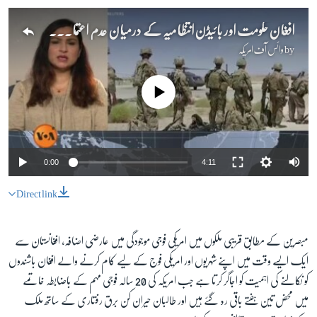
افغان حکومت اور بائیڈن انتظامیہ کے درمیان عدم اعتماد بڑھ رہا ہے؟
by
وائس آف امریکہ
No media source currently available
0:00
4:11
Direct link
مبصرین کے مطابق قریبی ملکوں میں امریکی فوجی موجودگی میں عارضی اضافہ، افغانستان سے
ایک ایسے وقت میں اپنے شہریوں اور امریکی فوج کے لیے کام کرنے والے افغان باشندوں
کو نکالنے کی اہمیت کو اجاگر کرتا ہے جب امریکہ کی 20 سالہ فوجی مہم کے باضابطہ خاتمے
میں محض تین ہفتے باقی رہ گئے ہیں اور طالبان حیران کن برق رفتاری کے ساتھ ملک