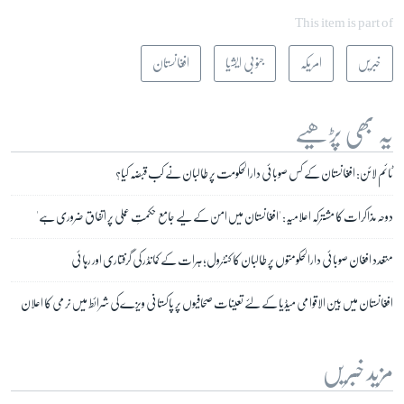
This item is part of
خبریں
امریکہ
جنوبی ایشیا
افغانستان
یہ بھی پڑھیے
ٹائم لائن: افغانستان کے کس صوبائی دارالحکومت پر طالبان نے کب قبضہ کیا؟
دوحہ مذاکرات کا مشترکہ اعلامیہ: 'افغانستان میں امن کے لیے جامع حکمتِ عملی پر اتفاق ضروری ہے'
متعدد افغان صوبائی دارالحکومتوں پر طالبان کا کنٹرول؛ ہرات کے کمانڈر کی گرفتاری اور رہائی
افغانستان میں بین الاقوامی میڈیا کے لئے تعینات صحافیوں پر پاکستانی ویزے کی شرائط میں نرمی کا اعلان
مزید خبریں