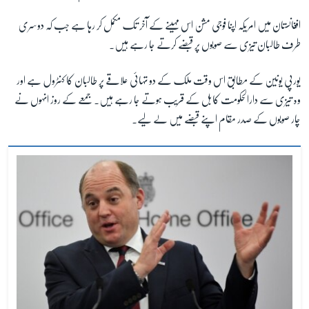
افغانستان میں امریکہ اپنا فوجی مشن اس مہینے کے آخر تک مکمل کر رہا ہے جب کہ دوسری
زبان
طرف طالبان تیزی سے صوبوں پر قبضے کرتے جا رہے ہیں۔
یورپی یونین کے مطابق اس وقت ملک کے دو تہائی علاقے پر طالبان کا کنٹرول ہے اور
وہ تیزی سے دارالحکومت کابل کے قریب ہوتے جا رہے ہیں۔ جمعے کے روز انہوں نے
چار صوبوں کے صدر مقام اپنے قبضے میں لے لیے۔