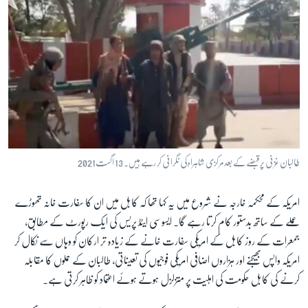
طالبان غزنی پر قبضے کے بعد مرکزی شاہراہ کی نگرانی کر رہے ہیں۔ 13 اگست2021
امریکہ کے محکمہ خارجہ نے شروع میں یہ کہا تھا کہ کابل میں ان کا سفارت خانہ تھوڑے
عملے کے ساتھ بدستور کام کرتا رہے گا۔ ایسوسی ایٹڈ پریس کی ایک رپورٹ کے مطابق،
جمعرات کے روز کابل کے امریکی سفارت خانے کے زیادہ تر ارکان کو وہاں سے نکال کر
امریکہ واپس بھیجنے اور ہزاروں اضافی امریکی فوجیوں کی تعیناتی، طالبان کے حملوں کا مقابلہ
کرنے کی کابل حکومت کی اہلیت پر متزلزل ہوتے ہوئے اعتماد کو ظاہر کرتی ہے۔