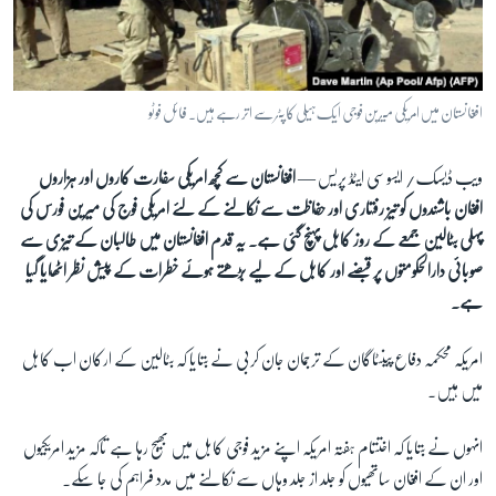
آرٹ
آزادیٔ صحافت
سائنس و ٹیکنالوجی
افغانستان میں امریکی میرین فوجی ایک ہیلی کاپٹر سے اتر رہے ہیں۔ فائل فوٹو
صحت
ویب ڈیسک/ ایسوسی ایٹڈ پریس —
افغانستان سے کچھ امریکی سفارت کاروں اور ہزاروں
دلچسپ و عجیب
افغان باشندوں کو تیز رفتاری اور حفاظت سے نکالنے کے لئے امریکی فوج کی میرین فورس کی
ویڈیوز
پہلی بٹالین جمعے کے روز کابل پہنچ گئی ہے۔ یہ قدم افغانستان میں طالبان کے تیزی سے
آڈیو
صوبائی دارالحکومتوں پر قبضے اور کابل کے لیے بڑھتے ہوئے خطرات کے پیش نظر اٹھایا گیا
اسپیشل کوریج
ہے۔
اداریہ
امریکہ محکمہ دفاع پینٹاگان کے ترجمان جان کربی نے بتایا کہ بٹالین کے ارکان اب کابل
میں ہیں۔
Learning English
انہوں نے بتایا کہ اختتام ہفتہ امریکہ اپنے مزید فوجی کابل میں بھیج رہا ہے تاکہ مزید امریکیوں
FOLLOW US
اور ان کے افغان ساتھیوں کو جلد از جلد وہاں سے نکالنے میں مدد فراہم کی جا سکے۔