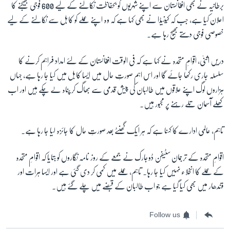
برطانیہ نے بھی افغانستان سے اپنے شہریوں کو بحفاظت نکالنے کے لیے 600 فوجی بھیجنے کا
اعلان کیا ہے، جب کہ کینیڈا نے بھی کہا ہے کہ وہ اپنے عملے کو کابل سے نکالنے کے لیے
خصوصی فوجی دستے بھیج رہا ہے۔
دریں اثنیٰ، اقوامِ متحدہ نے کہا ہے کہ فی الوقت افغانستان کے لئے امداد فراہم کرنے کا
سلسلہ جاری رکھا جائے گا اور اس اہم صورتِ حال میں ایسا کابل میں کیا جا رہا ہے، جہاں
ہزاروں لوگ اپنے علاقوں میں طالبان کی پیش قدمی سے بھاگ کر پناہ لے چکے ہیں اور اب
کھلے آسمان تلے رہنے پر مجبور ہیں۔
تاہم، عالمی ادارے کا کہنا ہے کہ ہر ایک گھنٹے بعد صورتِ حال کا جائزہ لیا جا رہا ہے۔
اقوامِ متحدہ کے ترجمان سٹیفن ڈوجارک نے جمعے کے روز نامہ نگاروں کو بتایا کہ اقوامِ متحدہ
کے عملے کا انخلاء نہیں کیا جا رہا۔ تاہم، عملے میں کمی کر دی گئی ہے اور ایسا ہرات اور
قندھار میں بھی کیا گیا ہے جو اب طالبان کے قبضے میں چلے گئے ہیں۔
Follow us