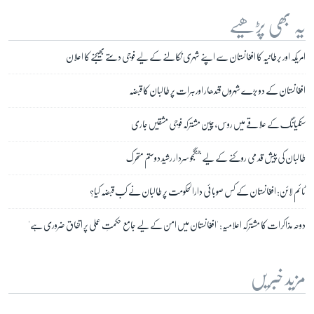
یہ بھی پڑھیے
امریکہ اور برطانیہ کا افغانستان سے اپنے شہری نکالنے کے لیے فوجی دستے بھیجنے کا اعلان
افغانستان کے دو بڑے شہروں قندھار اور ہرات پر طالبان کا قبضہ
سنکیانگ کے علاقے میں روس، چین مشترکہ فوجی مشقیں جاری
طالبان کی پیش قدمی روکنے کے لیے جنگجو سردار رشید دوستم متحرک
ٹائم لائن: افغانستان کے کس صوبائی دارالحکومت پر طالبان نے کب قبضہ کیا؟
دوحہ مذاکرات کا مشترکہ اعلامیہ: 'افغانستان میں امن کے لیے جامع حکمتِ عملی پر اتفاق ضروری ہے'
مزید خبریں