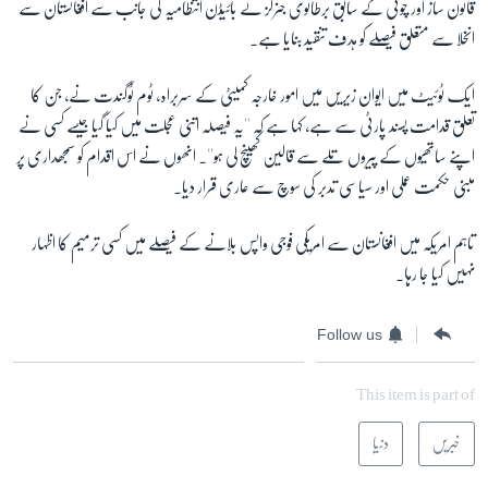
قانون ساز اور چوٹی کے سابق برطانوی جنرلز نے بائیڈن انتظامیہ کی جانب سے افغانستان سے
انخلا سے متعلق فیصلے کو ہدف تنقید بنایا ہے۔
ایک ٹوئیٹ میں ایوان زیریں میں امور خارجہ کمیٹی کے سربراہ، ٹوم ٹوگندت نے، جن کا
تعلق قدامت پسند پارٹی سے ہے، کہا ہے کہ ''یہ فیصلہ اتنی عجلت میں کیا گیا جیسے کسی نے
اپنے ساتھیوں کے پیروں تلے سے قالین کھینچ لی ہو''۔ انھوں نے اس اقدام کو سمجھداری پر
مبنی حکمت عملی اور سیاسی تدبر کی سوچ سے عاری قرار دیا۔
تاہم امریکہ میں افغانستان سے امریکی فوجی واپس بلانے کے فیصلے میں کسی ترمیم کا اظہار
نہیں کیا جا رہا۔
Follow us
This item is part of
خبریں
دنیا