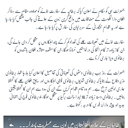
جمعرات ہی کو حکام نے اعلان کیا کہ برطانیہ کے سفارت خانے کو موجودہ مقام سے ہٹا کر
افغان دارالحکومت کے مضافات میں واقع گرین زون کے علاقے کی جانب منتقل کیا جا رہا
ہے اور یہ اقدام سیکیورٹی کے سربراہان کی سفارش پر کیا جا رہا ہے۔
سفارت خانے میں تعینات عملے کی تعداد کم کرکے چند اہلکاروں پر مشتمل کر دی جائے گی،
جن کا زیادہ تر کام انخلا کی درخواستیں نمٹانا ہوگا، جن کا مقصد متاثرہ افغان باشندوں کو
برطانوی ویزا جاری کرنا ہے۔
جمعرات کے روز جب برطانوی دستوں کی تعیناتی کی تفاصیل کا اعلان کیا جارہا تھا، برطانوی
وزیر دفاع نے بتایا کہ برطانوی شہریوں، برطانوی فوجی اہلکاروں اور سابق افغان عملے کا تحفظ
ہماری اولین ترجیح ہے۔ ہم وہ تمام اقدام کریں گے جن کی مدد سے ہم ان کا تحفظ یقینی
بنائیں۔ برطانوی دستہ زیادہ تر 16 ایئر اسالٹ برگیڈ پر مشتمل ہوگا، جو برطانوی فوج کی انتہائی
جدید اور پیشہ وارانہ فورس کا درجہ رکھتا ہے۔
طالبان کے علاوہ افغانستان میں کون سے عسکریت پسند گروپ ہیں؟