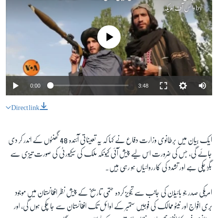
by
وائس آف امریکہ
No media source currently available
0:00
3:48
Direct link
ایک بیان میں برطانوی وزارت دفاع نے کہا کہ یہ تعیناتی آئندہ 48 گھنٹوں کے اندر کر دی
جائے گی، جس کی ضرورت اس لیے پیش آئی کیونکہ ملک کی سیکیورٹی کی صورت تیزی سے
بگڑ چکی ہے اور تشدد کی کارروائیاں ہو رہی ہیں۔
امریکی صدر جو بائیڈن کی جانب سے تجویز کردہ حتمی تاریخ کے پیش نظر افغانستان میں موجود
بَری افواج اور نیٹو ممالک کی فوجیں ستمبر کے اوائل تک افغانستان سے جا چکی ہوں گی، اور