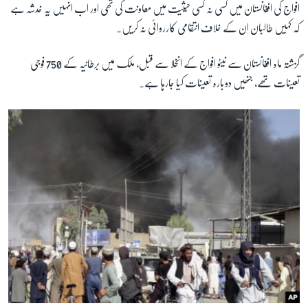
افواج کی افغانستان میں کسی نہ کسی حیثیت میں معاونت کی تھی اور اب انہیں یہ خدشہ ہے
کہ کہیں طالبان ان کے خلاف انتقامی کارروائی نہ کریں۔
زبان
گزشتہ ماہ افغانستان سے نیٹو افواج کے انخلا سے قبل، ملک میں برطانیہ کے 750 فوجی
تعینات تھے، جنھیں دوبارہ تعینات کیا جارہا ہے۔