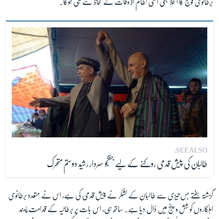
برطانوی فوج کا انخلا بھی اسی نظام الاوقات کے لحاظ سے ہی ہوگا۔
SEE ALSO:
طالبان کی پیش قدمی روکنے کے لیے جنگجو سردار رشید دوستم متحرک
گزشتہ ہفتے جس تیزی سے طالبان کے لشکر نے پیش قدمی کی ہے، اس نے متعدد برطانوی
اہلکاروں کو شش و پنج میں ڈال دیا ہے۔ ساتھ ہی، اس بات پر برطانیہ کے قدامت پسند