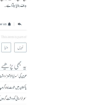
ہدف بنایا جاتا ہے۔
ow us
This item is part of
خبریں
دنیا
یہ بھی پڑھیے
بحرین کی ’سرایا الاشتر‘ دہشت 
پاکستان میں شدت پسند گروپ ن
'عمر خراسانی کو دہشت گردوں ک