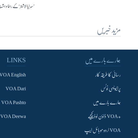
’سرایا الاشتر‘ کے رہنما دہ
مزید خبریں
ہمارے بارے میں
LINKS
رسائی کا طریقہ کار
VOA English
پرائیویسی نوٹس
VOA Dari
ہمارے بارے میں
VOA Pashto
+VOA ڈاؤن لوڈ کیجیے
VOA Deewa
VOA اردو موبائل ایپ