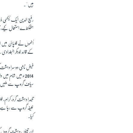
ہیں''۔
ہتھکنڈے استعمال کیے، ت
کے قائد ابوبکر البغدادی
فیض نامی دوسرا دہشت گرد
2014ء میں شام میں 
سیاف گروپ سے ملیں، 
کیا۔
اِن تینوں دہشت گردوں ک