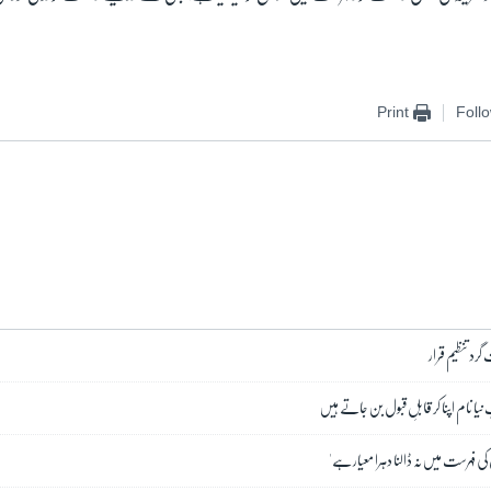
Print
Foll
گرد تنظیم قرار
یا نام اپنا کر قابلِ قبول بن جاتے ہیں
ی فہرست میں نہ ڈالنا دہرا معیار ہے'