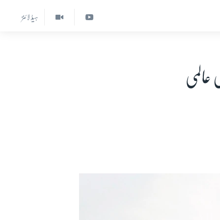
ہیڈ لائنز
 عالمی