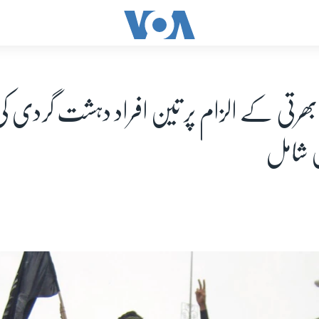
ھرتی کے الزام پر تین افراد دہشت گردی کی
 شامل