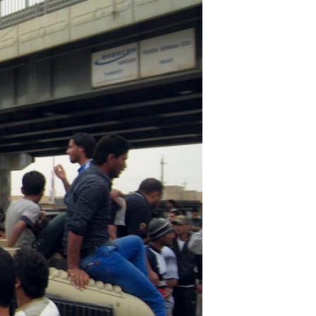
آرٹ
آزادیٔ صحافت
سائنس و ٹیکنالوجی
صحت
دلچسپ و عجیب
ویڈیوز
آڈیو
اسپیشل کوریج
اداریہ