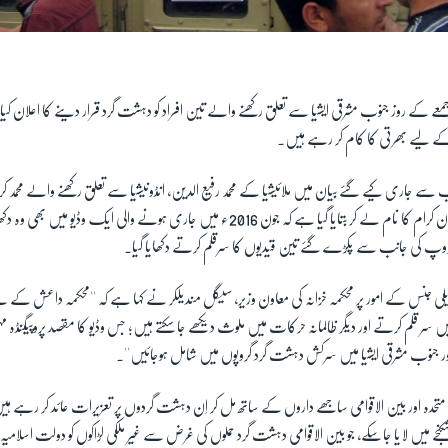
عے کے روز جنوب مشرقی ایشیا سے تعلق رکھنے والے تین افراد کو دہشت گرد قرار دینے کا اعلان کیا ج
لیے بھرتی کا کام کر رہے ہیں۔
انب سے جاری کیے گئے بیان میں ملائیشیا کے محمد رفیع الدین، انڈونیشیا سے تعلق رکھنے والے محمد
فلپائن کے محمد رضا لہامان کرام کا نام لے کر بتایا گیا ہے کہ جون 2016ء میں جاری ہونے والی ای
روپ کی جانب سے پکڑے گئے تین قیدیوں کا سرقلم کرتے دکھایا گیا۔
لی جنس کے امور پر محکمہ خزانہ کی معاون وزیر، سیگل مندیلکر نے کہا ہے کہ ''محکمہ داعش کے لی
یں سر قلم کرتے اور دیگر ظالمانہ حرکات میں ملوث دیکھے جا سکتے ہیں؛ جس وڈیو کا مقصد پروپیگنڈہ مہ
ور جنوب مشرقی ایشیا میں سرکش دہشت گرد گروپوں میں شامل ہوجائیں''۔
 متحدہ اور بین الاقوامی ساجھے داروں کے ساتھ مل کر اِن دہشت گردوں پر تعزیرات عائد کر رہے 
ر شکنجے میں لایا جاسکے، جو بین الاقوامی دہشت گرد حملوں کی غرض سے غیر ملکی لڑاکوں کو دولت اسل