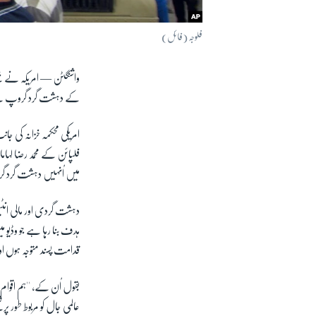
فلوجہ (فائل)
واشنگٹن —
امریکہ نے جم
کے دہشت گرد گروپ کے 
امریکی محکمہ خزانہ کی ج
میں اُنہیں دہشت گرد گ
دہشت گردی اور مالی انٹی
ہدف بنا رہا ہے جو وڈیو م
قدامت پسند متوجہ ہوں ا
بقول اُن کے، ''ہم اقوام
عالمی جال کو مربوط طور پ