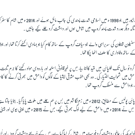
رفیع الدین ایک ٹیکسی ڈرائیور ہیں جو 1998ء میں اسلامی شدت پسندی ک
اکہ دیگر ہمدرد شدت پسند گروپ میں شامل ہوں اور دہشت گرد حملے کیے جائیں۔
 کے ساتھ وفاداری کا حلف اٹھا چکا تھا۔
 نو سال تک فلپائن میں قید کاٹتا رہا، جس پر غیرقانونی اسلحہ اور بارودی مواد رکھنے کا جرم ثابت
داعش میں شمولیت اختیار کی۔ وہ بھی جنوب مشرقی ایشیا کے لوگوں کو داعش میں بھرتی کرنے کا کام کیا 
جو داعش سے منسلک گروپ تھا۔
تیسرا دہشت گرد، کرام، فلپائن پولیس کے مطابق، 2012ء میں زمبنگا شہر میں بس پر بم حملے میں ملوث پایا گیا۔ ب
خلیفہ گروپ سے رہا ہے جس نے 2014ء میں داعش کے لیے لوگ بھرتی کیے
و امریکہ کی عالمی دہشت گرد فہرست میں شامل کر لیا گیا ہے، جس کے ذریعے دہشت گردوں اور اُن