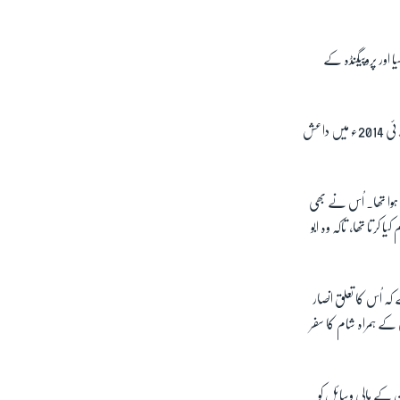
ی جانب مائل ہوئے اور 2014ء میں شام کا سفر کیا اور پروپیگنڈہ کے
اُنھوں نے فلپائن میں اسنیلون ہپیلون کی سربراہی والے ابو سیاف گروپ کے ساتھ کام کیا جو جہادی اکٹھے کرتا تھا؛ اور جولائی 2014ء میں داعش
 ہوا تھا۔ اُس نے بھی
کرتا تھا، تاکہ وہ ابو
تایا جاتا ہے کہ اُس کا تعلق انصار
، جس نے 2015ء میں اپنی بیوی اور بیٹی کے ہمراہ شام کا سفر
 کے مالی وسائل کو