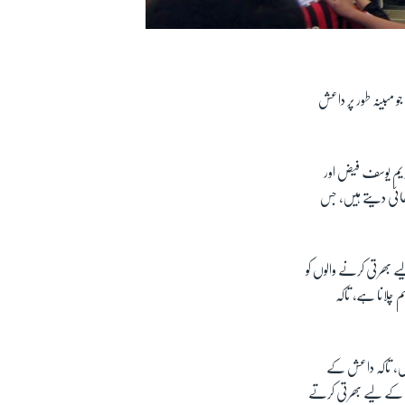
و مبینہ طور پر داعش
 کریم یوسف فیض اور
ک وڈیو میں بھی وہ دکھائی دیتے ہیں، جس
ے بھرتی کرنے والوں کو
م چلانا ہے، تاکہ
ہیں، تاکہ داعش کے
امیہ کے لیے بھرتی کرتے