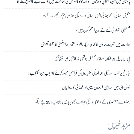
پاکستان میں مبینہ انتخابی دھاندلی: 'ڈونلڈ لو کو کانگریس کی سماعت میں جواب دینے کا موقع ملے گا'
مکیش امبانی کے بھائی انیل امبانی دولت کی دوڑ میں پیچھے کیسے رہ گئے؟
فلسطینی اتھارٹی کے نئے وزیر اعظم کون ہیں؟
بھارت میں شہریت قانون کا نفاذ؛ امریکہ، اقوامِ متحدہ اور ایمنسٹی کا اظہارِ تشویش
پی ایس ایل 9: ملتان سلطانز مسلسل چوتھی بار فائنل میں پہنچ گئی
کیا رفح پر ممکنہ اسرائیلی حملہ امریکی ہتھیاروں کی فراہمی محدود کرنےکا سبب بن سکتا ہے؟
غزہ کی پٹی میں اسرائیلی فورسز کی زمینی اور فضائی کارروائیاں
زمبابوے: پیغمبری کے دعویٰ دار کی عبادت گاہ پر پولیس کا چھاپہ، 251 بچے برآمد
مزید خبریں