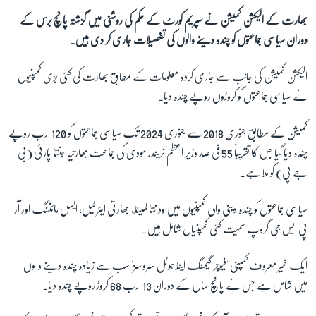
بھارت کے الیکشن کمیشن نے سپریم کورٹ کے حکم کی روشنی میں گزشتہ پانچ برس کے
دوران سیاسی جماعتوں کو چندہ دینے والوں کی تفصیلات جاری کر دی ہیں۔
زبان
الیکشن کمیشن کی جانب سے جاری کردہ معلومات کے مطابق بھارت کی کئی بڑی کمپنیوں
نے سیاسی جماعتوں کو کروڑوں روپے چندہ دیا۔
کمیشن کے مطابق جنوری 2018 سے جنوری 2024 تک سیاسی جماعتوں کو 120 ارب روپے
چندہ دیا گیا جس کا تقریباً 55 فی صد وزیرِ اعظم نریندر مودی کی جماعت بھارتیہ جنتا پارٹی (بی
جے پی) کو ملا ہے۔
سیاسی جماعتوں کو چندہ دینی والی کمپنیوں میں ودانتا لمیٹڈ، بھارتی ایئر ٹیل، ایسل مائننگ اور آر
پی ایس جی گروپ سمیت کئی کمپنیاں شامل ہیں۔
ایک غیر معروف کمپنی 'فیوچر گیمنگ اینڈ ہوٹل سروسز' سب سے زیادہ چندہ دینے والوں
میں شامل ہے جس نے پانچ سال کے دوران 13 ارب 68 کروڑ روپے چندہ دیا۔