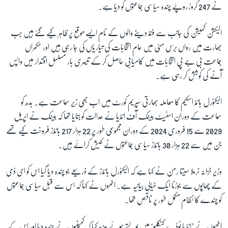
نے 247 کروڑ روپے چندہ سیاسی جماعتوں کو دیا ہے۔
الیکشن کمیشن کی جانب سے فنڈ دینے والوں کے نام ایسے موقع پر ظاہر کیے گئے ہیں جب
بھارت میں رواں برس مئی میں عام انتخابات کی تیاریاں کی جا رہی ہیں اور حکمراں
جماعت بی جے پی انتخابات میں کامیابی حاصل کر کے تیسری بار مسلسل اقتدار میں واپس
آنے کی کوشش کر رہی ہے۔
الیکٹورل بانڈ اسکیم کا معاملہ بھارتی سپریم کورٹ میں اب بھی زیرِ سماعت ہے۔ بدھ کو
سماعت کے دوران اسٹیٹ بینک آف انڈیا نے عدالت کو بتایا تھا کہ بینک نے اپریل
2029 سے 15 فروری 2024 کے دوران مجموعی طور پر 22 ہزار 217 بانڈز فروخت کیے تھے
جن میں سے 22 ہزار 30 بانڈز سیاسی جماعتوں نے کیش کرائے ہیں۔
وزیر خزانہ نرملا سیتا رمن نے کہا ہے کہ الیکٹورل بانڈز کے ذریعے جو چندہ دیا گیا اس کو ای ڈی
کے چھاپوں سے جوڑنا ایک خیالی بیانیہ ہے۔ انھوں نے کہا کہ اس سے قبل سیاسی جماعتوں
کو چندے کا نظام مکمل طور پر ناقص تھا۔
انھوں نے ’انڈیا ٹوڈے کنکلیو‘ میں بولتے ہوئے مزید کہا کہ کمپنیوں نے چندہ دیا اور اس کے