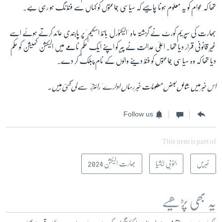
تھا کہ عوام کو یہ معلوم ہونا چاہیے کہ سیاسی جماعتوں کو کہاں سے فنڈنگ ہو رہی ہے۔
بھارت کی سپریم کورٹ نے گزشتہ ماہ 'الیکٹورل بانڈ اسکیم' پر پابندی عائد کرتے ہوئے اسے
غیر قانونی قرار دیا تھا۔ اعلیٰ عدالت نے پیر کو اپنے ایک حکم نامے میں الیکشن کمیشن کو حکم
دیا تھا کہ وہ سیاسی جماعتوں کو فنڈ دینے والوں کے نام پبلک کر دے۔
اس خبر میں شامل بعض معلومات خبر رساں ادارے 'رائٹرز' سے لی گئی ہیں۔
Follow us
This item is part of
خبریں
جنوبی ایشیا
بھارت الیکشن 2024
یہ بھی پڑھیے