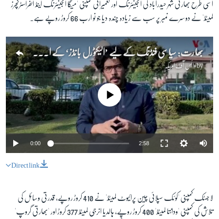
اسی طرح بھارتی شہر حیدرآباد کی انجینئرنگ اور تعمیراتی کمپنی 'میگا انجینئرنگ اینڈ انفراسٹرکچرز
لمیٹڈ' نے دوسرے نمبر پر سب سے زیادہ چندہ دیا جو نو ارب 66 کروڑ روپے ہے۔
بھارت: سیاسی فنڈنگ کے لیے ’الیکٹورل بانڈز‘ کے استعمال پر پابندی کیوں؟
by
وائس آف امریکہ
No media source currently available
0:00
2:58
Direct link
لاجسٹک کمپنی 'کوئک سپلائی چین پرائیوٹ لمیٹڈ' نے 410 کروڑ روپے، قدرتی وسائل کی
تلاش کی کمپنی 'ودانتا لمیٹڈ' 400 کروڑ روپے، ہالدیا انرجی لمیٹڈ 377 کروڑ اور 'بھارتی گروپ'