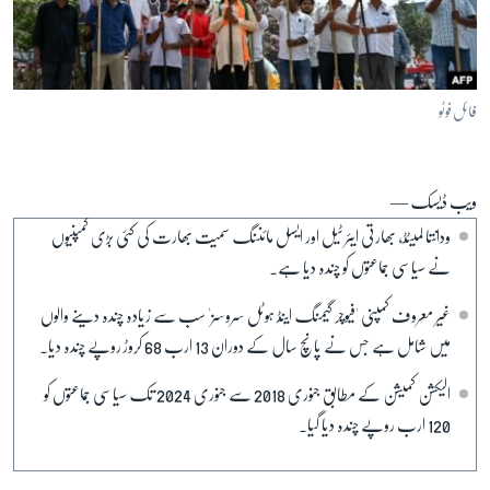
آرٹ
آزادیٔ صحافت
سائنس و ٹیکنالوجی
فائل فوٹو
صحت
دلچسپ و عجیب
ویب ڈیسک —
ویڈیوز
ودانتا لمیٹڈ، بھارتی ایئر ٹیل اور ایسل مائننگ سمیت بھارت کی کئی بڑی کمپنیوں
آڈیو
نے سیاسی جماعتوں کو چندہ دیا ہے۔
اسپیشل کوریج
غیر معروف کمپنی 'فیوچر گیمنگ اینڈ ہوٹل سروسز' سب سے زیادہ چندہ دینے والوں
اداریہ
میں شامل ہے جس نے پانچ سال کے دوران 13 ارب 68 کروڑ روپے چندہ دیا۔
Learning English
الیکشن کمیشن کے مطابق جنوری 2018 سے جنوری 2024 تک سیاسی جماعتوں کو
120 ارب روپے چندہ دیا گیا۔
FOLLOW US