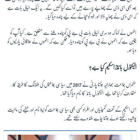
بعد بھی ای ڈی کے چھاپے پڑ رہے ہیں تو اسے کیا کہیں گے۔ یہ ایک خیالی بات ہے
کہ ای ڈی نے چھاپہ ڈالا اور خود کو بچانے کے لیے چندہ دیا گیا۔
انھوں نے کہا کہ دوسری خیالی بات بی جے پی کو چندہ ملنے سے متعلق ہے۔ کیا آپ کو
یقین ہے کہ انھوں نے بی جے پی کو چندہ دیا۔ ممکن ہے کہ انھوں نے علاقائی پارٹیوں کو
دیا ہو۔
الیکٹورل بانڈز اسکیم کیا ہے؟
حکمراں جماعت بھارتیہ جنتا پارٹی نے 2017 میں سیاسی جماعتوں کی فنڈنگ کا طریقہ کار
متعارف کرایا تھا جسے 'الیکٹورل بانڈ' کا نام دیا گیا تھا۔
اس اسکیم کے تحت کمپنیاں اور افراد کسی بھی سیاسی جماعت کو اپنا نام اور عطیے کی مالیت
پوشیدہ رکھتے ہوئے جتنا چاہے فنڈ دے سکتے تھے۔