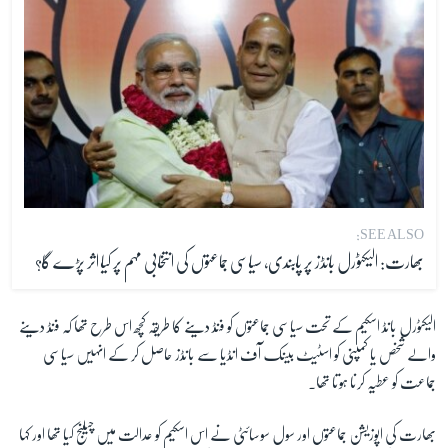
SEE ALSO:
بھارت: الیکٹورل بانڈز پر پابندی، سیاسی جماعتوں کی انتخابی مہم پر کیا اثر پڑے گا؟
الیکٹورل بانڈ اسکیم کے تحت سیاسی جماعتوں کو فنڈ دینے کا طریقہ کچھ اس طرح تھا کہ فنڈ دینے
والے شخص یا کمپنی کو اسٹیٹ بینک آف انڈیا سے بانڈز حاصل کر کے انہیں سیاسی
جماعت کو عطیہ کرنا ہوتا تھا۔
بھارت کی اپوزیشن جماعتوں اور سول سوسائٹی نے اس اسکیم کو عدالت میں چیلنج کیا تھا اور کہا