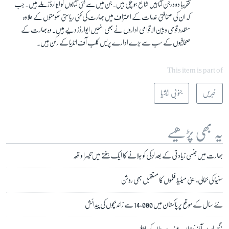
تقریباً دو درجن کتابیں شائع ہو چکی ہیں۔ جن میں سے کئی کتابوں کو ایوارڈز ملے ہیں۔ جب
کہ ان کی صحافتی خدمات کے اعتراف میں بھارت کی کئی ریاستی حکومتوں کے علاوہ
متعدد قومی و بین الاقوامی اداروں نے بھی انھیں ایوارڈز دیے ہیں۔ وہ بھارت کے
صحافیوں کے سب سے بڑے ادارے پریس کلب آف انڈیا کے رکن ہیں۔
This item is part of
خبریں
جنوبی ایشیا
یہ بھی پڑھیے
بھارت میں جنسی زیادتی کے بعد لڑکی کو جلانے کا ایک ہفتے میں تیسرا واقعہ
سنیما کی بحالی، اینی میٹیڈ فلموں کا مستقبل بھی روشن
نئے سال کے موقع پر پاکستان میں 14,000 سے زائد بچوں کی پیدائش
’گھر لوٹ آؤ‘ نوجوان بیٹے سے والدہ کی اپیل