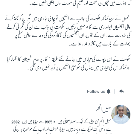
کہ بھارت میں بچوں کی صحت اور تعلیم کی صورت حال اچھی نہیں ہے۔
انھوں نے مزید کہا کہ حکومت کی جانب سے اسکیمیں تو چلائی جا رہی ہیں مگر ان کو نافذ کرنے
والی ایجنسیاں ایمانداری سے کام نہیں کرتیں۔ حکومت کی جانب سے ان کی نگرانی کرنے
کی ضرورت ہے۔ ان کے بقول، ان ایجنسیوں کی ناکارکردگی کی وجہ سے عالمی سطح پر
بھارت کے بارے میں تاثر داغدار ہوا ہے۔
حکومت نے اس رپورٹ کی تیاری میں اپنائے گئے طریقہٴ کار پر عدم اطمینان کا اظہار کیا
اور کہا کہ اس کی تیاری میں یہاں کی حکومتی اسکیموں پر توجہ نہیں دی گئی۔
Follow us
سہیل انجم
سہیل انجم نئی دہلی کے ایک سینئر صحافی ہیں۔ وہ 1985 سے میڈیا میں ہیں۔ 2002
سے وائس آف امریکہ سے وابستہ ہیں۔ میڈیا، صحافت اور ادب کے موضوع پر ان کی