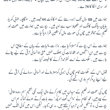
اور سری لنکا کا 74 ہے۔
زبان
بھارت میں 60 سال تک زندہ رہنے کے امکانات 44 فیصد ہیں۔ سنگاپور، جنوبی کوریا،
جاپان، ہانگ کانگ اور فنلینڈ سب سے اوپر ہیں۔ رپورٹ میں بھارت میں صحت اور
تعلیم کے تناظر میں بچوں کی صورت حال کو سنگین قرار دیا گیا ہے۔
بھارت نے اس رپورٹ کو مسترد کیا ہے۔ وزارت مالیات کے بیان کے مطابق اس
رپورٹ میں ان اسکیموں اور اقدامات کی جھلک نہیں ملتی جو انسانی ترقی کے لیے چلائے
جا رہے ہیں۔ حکومت نے اسے نظرانداز کرنے کا فیصلہ کیا ہے۔
بقول اس کے، حکومت تمام بچوں کی زندگی کو بہتر بنانے اور انسانی سرمائے کی ترقی کے
لیے اپنے پروگرام جاری رکھے گی۔
بچوں کی صحت اور تعلیم کے میدان میں کام کرنے والی ایک نجی تنظیم ’ہم ہندوستانی‘
کے چیئرمین، محمد نظام نے ’وائس آف امریکہ‘ سے بات کرتے ہوئے کہا کہ ہم اس
رپورٹ کی نہ تو مکمل طور پر تردید کر سکتے ہیں، نہ ہی تائید۔ لیکن، اس میں کوئی شک نہیں