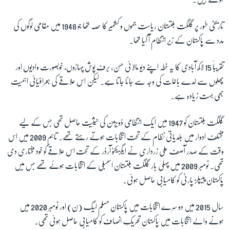
تاریخی طور پر گلگت بلتستان ریاست جموں و کشمیر کا حصہ تھا جو 1948 میں مقامی لوگوں کی
مدد سے پاکستان کے زیرِ انتظام آ گیا تھا۔
تقریباً 15 لاکھ آبادی کا یہ خطہ اپنے دیو مالائی حسن، برف پوش پہاڑوں، خوبصورت وادیوں اور
پھلوں سے لدے باغات کی وجہ سے جانا جاتا ہے۔ لیکن اس علاقے کی جعرافیائی اہمیت
بھی بہت زیادہ ہے۔
گلگت بلتستان کو 1947 میں ایک انتظامی ڈویژن کی حیثیت حاصل تھی جس کے لیے
مختلف ادوار میں بلدیاتی نظام کے تحت انتخابات ہوتے رہتے تھے۔ تاہم 2009 میں اس
وقت کے صدر آصف علی زرداری نے ایگزیکٹو آرڈر کے تحت اس علاقے کو خود مختاری دی
تھی۔ نومبر 2009 میں پہلی بار گلگت بلتستان اسمبلی کے انتخابات ہوئے تھے جس میں
پاکستان پیپلز پارٹی کو کامیابی حاصل ہوئی۔
سال 2015 میں دوسرے انتخابات میں پاکستان مسلم لیگ (ن) اور نومبر 2020 میں
ہونے والے انتخابات میں پاکستان تحریکِ انصاف کو کامیابی حاصل ہوئی تھی۔