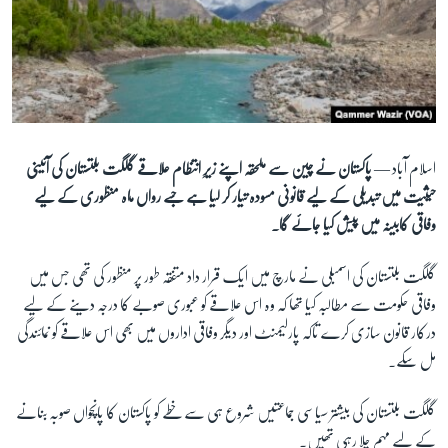
آرٹ
آزادیٔ صحافت
سائنس و ٹیکنالوجی
صحت
دلچسپ و عجیب
اسلام آباد —
پاکستان نے چین سے ملحقہ اپنے زیرِ انتظام علاقے گلگت بلتستان کی آئینی
حیثیت میں تبدیلی کے لیے قانونی مسودہ تیار کر لیا ہے جسے رواں ماہ منظوری کے لیے
ویڈیوز
وفاقی کابینہ میں پیش کیا جائے گا۔
آڈیو
اسپیشل کوریج
گلگت بلتستان کی اسمبلی نے مارچ میں ایک قرار داد متفقہ طور پر منظور کی تھی جس میں
وفاقی حکومت سے مطالبہ کیا تھا کہ وہ اس علاقے کو عبوری صوبے کا درجہ دینے کے لیے
اداریہ
درکار قانون سازی کرے تاکہ پارلیمنٹ اور دیگر وفاقی اداروں میں بھی اس علاقے کو نمائندگی
Learning English
مل سکے۔
گلگت بلتستان کی بیشتر سیاسی جماعتیں شروع ہی سے خطے کو پاکستان کا پانچواں صوبہ بنانے
FOLLOW US
کے لیے مہم چلا رہی تھیں۔