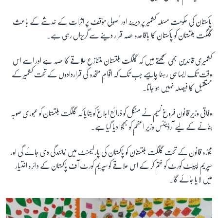
پاکستان کی حکومت مسئلہ کشمیر پر دیرینہ اور اُصولی مؤقف پر اثرات کے خدشے کے باعث
زبان
گلگت بلتستان کو پاکستان کا باقاعدہ حصہ قرار دینے سے گریزاں رہی ہے۔
کشمیری قائدین بھی سمجھتے ہیں کہ گلگت بلتستان متنازع علاقے کا حصہ ہے اور اسے اس
وقت تک ایسا ہی رہنا چاہیے جب تک کہ اقوامِ متحدہ کی قراردادوں کے تحت کشمیر کے
مستقبل کا فیصلہ نہیں ہو جاتا۔
وفاقی وزیرِ قانون فروغ نسیم نے منگل کو ذرائع ابلاغ کو بتایا کہ گلگت بلتستان کو عبوری صوبہ
بنانے کے لیے آرڈیننس وزیرِ اعظم کو بھجوا دیا گیا ہے۔
مجوزہ قانون کے تحت گلگت بلتستان کو پاکستان کی پارلیمنٹ میں نمائندگی دی جائے گی اور
سپریم اپیلٹ کورٹ کو ختم کر کے اس علاقے کو سپریم کورٹ آف پاکستان کے دائرہ اختیار
میں لایا جائے گا۔