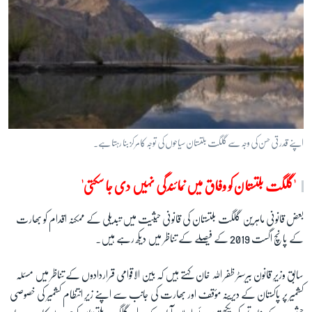
اپنے قدرتی حسن کی وجہ سے گلگت بلتستان سیاحوں کی توجہ کا مرکز بنا رہتا ہے۔
'گلگت بلتستان کو وفاق میں نمائندگی نہیں دی جا سکتی'
بعض قانونی ماہرین گلگت بلتستان کی قانونی حیثیت میں تبدیلی کے ممکنہ اقدام کو بھارت
کے پانچ اگست 2019 کے فیصلے کے تناظر میں دیکھ رہے ہیں۔
سابق وزیرِ قانون بیرسٹر ظفر اللہ خان کہتے ہیں کہ بین الاقوامی قراردادوں کے تناظر میں مسئلہ
کشمیر پر پاکستان کے دیرینہ مؤقف اور بھارت کی جانب سے اپنے زیرِ انتظام کشمیر کی خصوصی