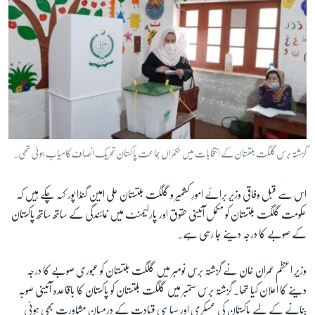
گزشتہ برس گلگت بلتستان کے انتخابات میں حکمراں جماعت پاکستان تحریک اںصاف کامیاب ہوئی تھی۔
اس سے قبل وفاقی وزیر برائے امورِ کشمیر و گلگت بلتستان علی امین گنڈا پور کہہ چکے ہیں کہ
حکومت گلگت بلتستان کو مکمل آئینی حقوق اور پارلیمنٹ میں نمائندگی کے ساتھ ساتھ پاکستان
کے صوبے کا درجہ دینے جا رہی ہے۔
وزیرِ اعظم عمران خان نے گزشتہ برس نومبر میں گلگت بلتستان کو عبوری صوبے کا درجہ
دینے کا اعلان کیا تھا۔ گزشتہ برس ستمبر میں گلگت بلتستان کو پاکستان کا باقاعدہ آئینی صوبہ
بنانے کے لیے پاکستان کی عسکری اور سیاسی قیادت کے درمیان مشاورت بھی ہوئی