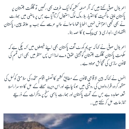
احمر بلال صوفی کہتے ہیں کہ اگر مسئلہ کشمیر کو ایک طرف بھی رکھیں تو گلگت بلتستان پر
پاکستان اپنی حاکمیت کا اختیار بلا روک ٹوک استعمال کرتا آیا ہے جس پر ماضی میں بھارت
نے بھی کبھی اعتراض نہیں اٹھایا تھا ماسوائے حالیہ عرصے کے جب یہ علاقہ چین، پاکستان
اقتصادی راہداری (سی پیک) کا حصہ بنا۔
احمر بلال صوفی نے کہا کہ سپریم کورٹ آف پاکستان بھی اپنے فیصلوں میں کہہ چکی ہے کہ
حکومتِ پاکستان گلگت بلتستان کو آئینی حقوق دے لہٰذا اس پس منظر میں بھی اس قسم کی
قانون سازی کی گنجائش موجود ہے۔
انہوں نے کہا کہ بین الاقوامی قانون کے مطابق کشمیر کا تصفیہ اقوامِ متحدہ کی سلامتی کونسل کی
منظور کردہ قراردادوں کی روشنی میں ہونا چاہیے اور اس دیرینہ مسئلے کے حل کا دوسرا راستہ
شملہ معاہدہ ہے جس کے تحت پاکستان اور بھارت باہمی سطح پر مذاکرات کے ذریعے
تنازعات حل کر سکتے ہیں۔