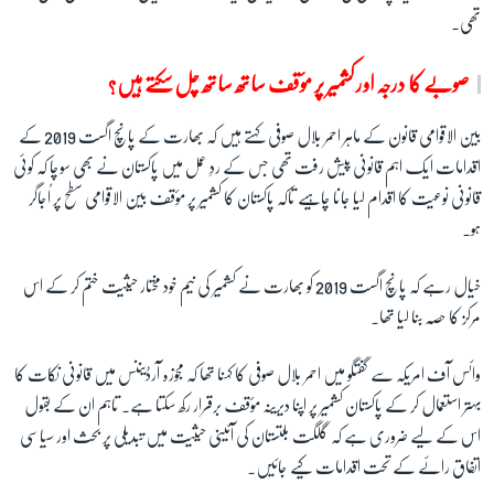
تھی۔
صوبے کا درجہ اور کشمیر پر مؤقف ساتھ ساتھ چل سکتے ہیں؟
بین الاقوامی قانون کے ماہر احمر بلال صوفی کہتے ہیں کہ بھارت کے پانچ اگست 2019 کے
اقدامات ایک اہم قانونی پیش رفت تھی جس کے ردِ عمل میں پاکستان نے بھی سوچا کہ کوئی
قانونی نوعیت کا اقدام لیا جانا چاہیے تاکہ پاکستان کا کشمیر پر مؤقف بین الاقوامی سطح پر اُجاگر
ہو۔
خیال رہے کہ پانچ اگست 2019 کو بھارت نے کشمیر کی نیم خود مختار حیثیت ختم کر کے اس
مرکز کا حصہ بنا لیا تھا۔
وائس آف امریکہ سے گفتگو میں احمر بلال صوفی کا کہنا تھا کہ مجوزہ آرڈیننس میں قانونی نکات کا
بہتر استعمال کر کے پاکستان کشمیر پر اپنا دیرینہ مؤقف برقرار رکھ سکتا ہے۔ تاہم ان کے بقول
اس کے لیے ضروری ہے کہ گلگت بلتستان کی آئینی حیثیت میں تبدیلی پر بحث اور سیاسی
اتفاق رائے کے تحت اقدامات کیے جائیں۔