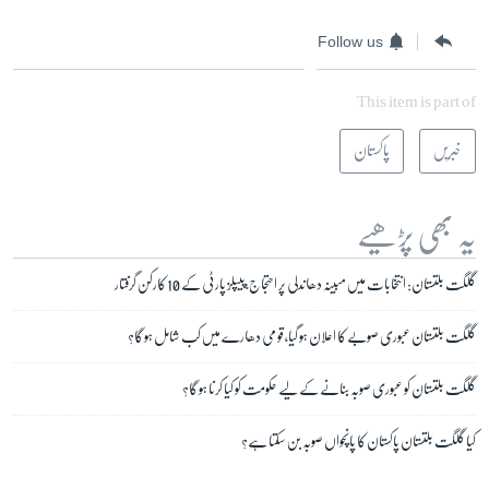
Follow us
This item is part of
خبریں
پاکستان
یہ بھی پڑھیے
گلگت بلتستان: انتخابات میں مبینہ دھاندلی پر احتجاج، پیپلز پارٹی کے 10 کارکن گرفتار
گلگت بلتستان عبوری صوبے کا اعلان ہو گیا، قومی دھارے میں کب شامل ہو گا؟
گلگت بلتستان کو عبوری صوبہ بنانے کے لیے حکومت کو کیا کرنا ہو گا؟
کیا گلگت بلتستان پاکستان کا پانچواں صوبہ بن سکتا ہے؟