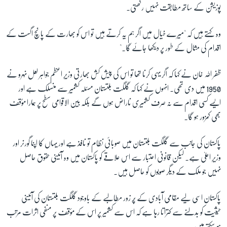
پوزیشن کے ساتھ مطابقت نہیں رکھتی۔
وہ کہتے ہیں کہ "میرے خیال میں اگر ہم یہ کرتے ہیں تو اس کو بھارت کے پانچ اگست کے
اقدام کی مثال کے طور پر دیکھا جائے گا۔"
ظفر اللہ خان نے کہا کہ اگر یہی کرنا تھا تو اس کی پیش کش بھارتی وزیرِ اعظم جواہر لعل نہرو نے
1950 میں دی تھی۔ انہوں نے کہا کہ گلگت بلتستان مسئلہ کشمیر سے منسلک ہے اور
ایسے کسی اقدام سے نہ صرف کشمیری ناراض ہوں گے بلکہ بین الاقوامی سطح پر ہمارا مؤقف
بھی کمزور ہو گا۔
پاکستان کی جانب سے گلگت بلتستان میں صوبائی نظام تو نافذ ہے اور یہاں کا اپنا گورنر اور
وزیرِ اعلیٰ ہے۔ لیکن قانونی اعتبار سے اس علاقے کو پاکستان میں وہ آئینی حقوق حاصل
نہیں جو ملک کے دیگر صوبوں کو حاصل ہیں۔
پاکستان اسی لیے مقامی آبادی کے پُر زور مطالبے کے باوجود گلگت بلتستان کی آئینی
حیثیت کو بدلنے سے کتراتا رہا ہے کہ اس سے کشمیر پر اس کے مؤقف پر منفی اثرات مرتب
ہو سکتے ہیں۔