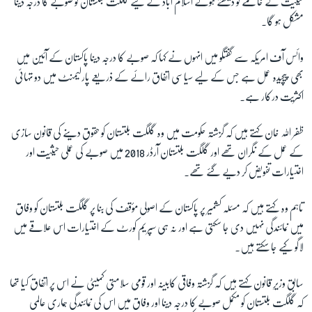
حیثیت کے خاتمے کو دیکھتے ہوئے اسلام آباد کے لیے گلگت بلتستان کو صوبے کا درجہ دینا
مشکل ہو گا۔
وائس آف امریکہ سے گفتگو میں انہوں نے کہا کہ صوبے کا درجہ دینا پاکستان کے آئین میں
بھی پیچیدہ عمل ہے جس کے لیے سیاسی اتفاق رائے کے ذریعے پارلیمنٹ میں دو تہائی
اکثریت درکار ہے۔
ظفر اللہ خان کہتے ہیں کہ گزشتہ حکومت میں وہ گلگت بلتستان کو حقوق دینے کی قانون سازی
کے عمل کے نگران تھے اور گلگت بلتستان آرڈر 2018 میں صوبے کی عملی حیثیت اور
اختیارات تفویض کر دیے گئے تھے۔
تاہم وہ کہتے ہیں کہ مسئلہ کشمیر پر پاکستان کے اصولی مؤقف کی بنا پر گلگت بلتستان کو وفاق
میں نمائندگی نہیں دی جا سکتی ہے اور نہ ہی سپریم کورٹ کے اختیارات اس علاقے میں
لاگو کیے جا سکتے ہیں۔
سابق وزیرِ قانون کہتے ہیں کہ گزشتہ وفاقی کابینہ اور قومی سلامتی کمیٹی نے اس پر اتفاق کیا تھا
کہ گلگت بلتستان کو مکمل صوبے کا درجہ دینا اور وفاق میں اس کی نمائندگی ہماری عالمی