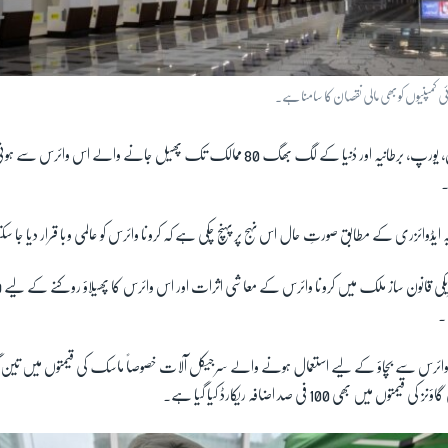
کمپنیوں کو بھی مالی نقصان کا سامنا ہے۔
جاپان، کوریا، امریکہ، ایران، یورپ، برطانیہ اور دُنیا کے لگ بھگ 80 ممالک تک پھیل جانے وا
۔
 ایڈوائزری کے مطابق صورتِ حال اس نہج پر پہنچ چکی ہے کہ کرونا وائرس کو عالمی وبا قرار دیا جا س
۔
ا وائرس سے بچاؤ کے لیے استعمال ہونے والے سرجیکل آلات خصوصاً ماسک کی قیمتوں میں تین گن
یں بھی 100 فی صد اضافہ ریکارڈ کیا گیا ہے۔