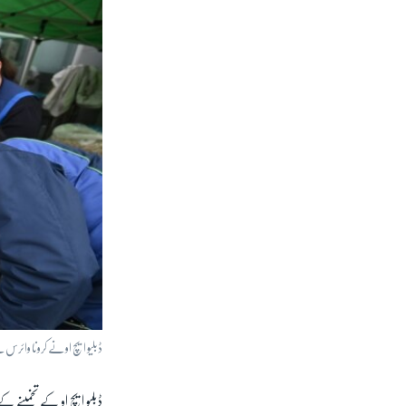
ڈبلیو ایچ او نے کرونا وائرس
ڈبلیو ایچ او کے تخمینے کے