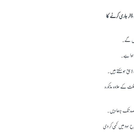
ے عالمی معیشت کو نقصان کے خدشے کے پیشِ نظر عالمی بینک نے 12 ارب ڈالر جاری کرنے کا
یں گے۔
 ہوا ہے۔
لاحق ہو سکتے ہیں۔
قلت کے علاوہ مذکورہ
ح سود میں کمی کر دی