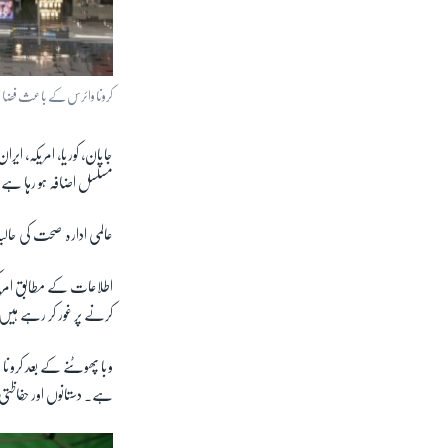
کرونا وائرس کے باعث فضائی 
مسلسل اضافہ ہو رہا ہے
عالمی ادارہ صحت کی حالیہ
کرنے پر غور کر رہے ہیں
وبا پھوٹنے کے بعد کرون
ہے۔ دستانوں اور حفاظتی گاؤنز کی قیمتوں م