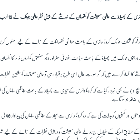
کرونا وائرس کے پھیلاؤ س
م کو مختلف ممالک کرونا وائرس کے باعث معاشی نقصانات کے ازالے کے لیے استعمال کر
 درجنوں ممالک میں پھیلاؤ کے باعث سیاحت، فضائی سفر اور دیگر صنعتوں کو اربوں ڈالر کا نقصان
 کا اظہار کر رہے ہیں کہ اگر صورتِ حال اسی طرح برقرار رہی تو عالمی معیشت کو سنگین خطرات 
 ایچ او) نے بھی خبردار کیا ہے کہ کرونا وائرس کے تیزی سے پھیلاؤ کے باعث حفاظتی سامان کی 
ی اضافہ ہو سکتا ہے۔
ور کمپنیوں کو ہدایت کی ہے کہ وہ کرونا وائرس سے بچاؤ کے حفاظتی سامان کی پیداوار 40 فی صد تک بڑھا دیں۔
ز' کے مطابق امریکہ کے فیڈرل ریزرو نے عالمی معیشت کو درپیش خطرات کے ازالے کے لیے شر