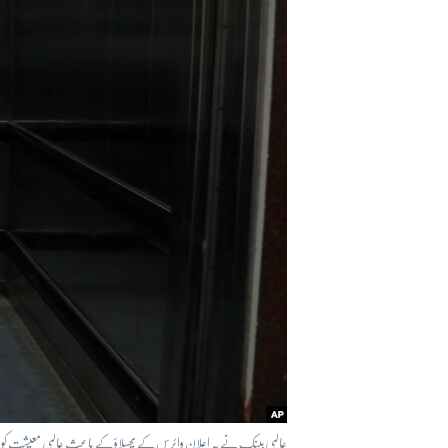
آرٹ
آزادیٔ صحافت
سائنس و ٹیکنالوجی
صحت
دلچسپ و عجیب
ویڈیوز
آڈیو
اسپیشل کوریج
اداریہ
عالمی بینک نے یہ اعلان وائرس کے پھیلاؤ کے باعث عالمی معیشت کو پہ