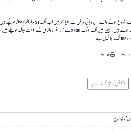
زائد کیسز چین میں رپورٹ ہوئے ہیں۔ چین میں لگ بھگ 2800 سے زائد افراد وائرس کے باعث ہلاک
ی ہے۔
Print
Foll
اسپیشل کوریج: کرونا وائرس
انہ آٹو شو منسوخ