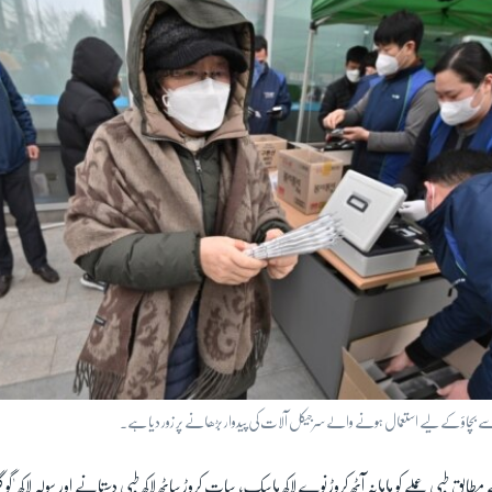
 سے بچاؤ کے لیے استعمال ہونے والے سرجیکل آلات کی پیدوار بڑھانے پر زور دیا ہے۔
 مطابق طبی عملے کو ماہانہ آٹھ کروڑ نوے لاکھ ماسک، سات کروڑ ساٹھ لاکھ طبی دستانے اور سولہ لاکھ '