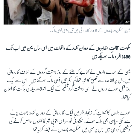
آرٹ
آزادیٔ صحافت
سائنس و ٹیکنالوجی
یمن: عسکریت پسندوں کے خلاف کارروائی میں تین یمنی فوجی ہلاک
صحت
حکومت مخالف مظاہروں کے دوران تشدد کے واقعات میں اس سال یمن میں اب تک
دلچسپ و عجیب
1480 افراد ہلاک ہوچکے ہیں۔
ویڈیوز
آڈیو
یمن کے عہدے داروں نے کہاہے کہ ہفتے کے روز دہشت گردوں کے خلاف کارروائی
میں، جن پر القاعدہ سے تعلق کا شبہ تھا،کم ازکم تین فوجی ہلاک ہوگئے ہیں۔ اس سے ایک
اسپیشل کوریج
روز قبل عہدے داروں نے اسی دہشت گرد تنظیم کے ایک انتہاپسند لیڈر کی ہلاکت کا اعلان
اداریہ
کیاتھا۔
Learning English
عہدےداروں کا کہناہے کہ زنجبار شہر میں ایک کارروائی کے دوران تشدد پھوٹ پڑنے
سے کئی سپاہی بھی ہلاک ہوئے۔ سیکیورٹی فورسز اس جنوبی شہر کا کنٹرول حاصل کرنے کی
FOLLOW US
کوششیں کررہی ہیں جس پر مئی میں عسکریت پسندوں نے قبضہ کرلیاتھا۔