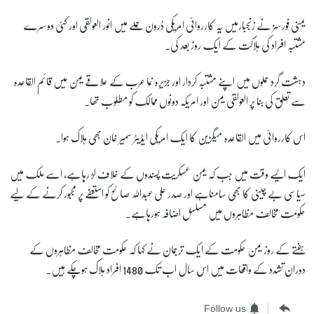
یمنی فورسز نے زنجبارمیں یہ کارروائی امریکی ڈرون حملے میں انور العولقی اور کئی دوسرے
زبان
مشتبہ افراد کی ہلاکت کے ایک روز بعد کی۔
دہشت گرد حملوں میں اپنے مشتبہ کردار اور جزیرہ نما عرب کے علاقے یمن میں قائم القاعدہ
سے تعلق کی بنا پر العولقی یمن اور امریکہ دونوں ممالک کو مطلوب تھا۔
اس کارروائی میں القاعدہ میگزین کا ایک امریکی ایڈیٹر سمیر خان بھی ہلاک ہوا۔
ایک ایسے وقت میں جب کہ یمن عسکریت پسندوں کے خلاف لڑ رہاہے، اسے ملک میں
سیاسی بے چینی کا بھی سامناہے اور صدر علی عبداللہ صالح کو استعفے پر مجبور کرنے کے لیے
حکومت مخالف مظاہروں میں مسلسل اضافہ ہورہاہے۔
ہفتے کے روز یمن حکومت کے ایک ترجمان نے کہا کہ حکومت مخالف مظاہروں کے
دوران تشدد کے واقعات میں اس سال اب تک 1480 افراد ہلاک ہوچکے ہیں۔
Follow us