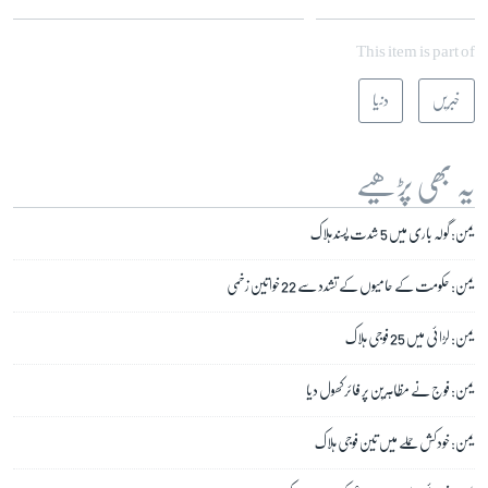
This item is part of
خبریں
دنیا
یہ بھی پڑھیے
یمن: گولہ باری میں 5 شدت پسند ہلاک
یمن: حکومت کے حامیوں کے تشدد سے 22 خواتین زخمی
یمن: لڑائی میں 25 فوجی ہلاک
یمن: فوج نے مظاہرین پر فائر کھول دیا
یمن: خودکش حملے میں تین فوجی ہلاک