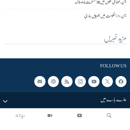
یمن: فضائی حملوں میں18 عسکریت پسند ہلاک
یمن: دارالحکومت میں جھڑپیں جاری
مزید خبریں
FOLLOW US
ہمارے بارے میں
ہیڈ لائنز
LINKS