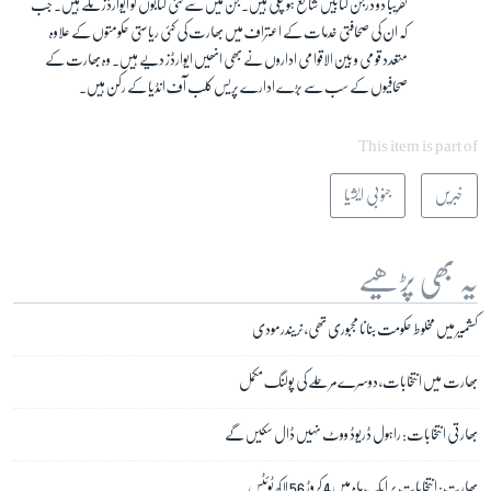
تقریباً دو درجن کتابیں شائع ہو چکی ہیں۔ جن میں سے کئی کتابوں کو ایوارڈز ملے ہیں۔ جب
کہ ان کی صحافتی خدمات کے اعتراف میں بھارت کی کئی ریاستی حکومتوں کے علاوہ
متعدد قومی و بین الاقوامی اداروں نے بھی انھیں ایوارڈز دیے ہیں۔ وہ بھارت کے
صحافیوں کے سب سے بڑے ادارے پریس کلب آف انڈیا کے رکن ہیں۔
This item is part of
خبریں
جنوبی ایشیا
یہ بھی پڑھیے
کشمیر میں مخلوط حکومت بنانا مجبوری تھی، نریندر مودی
بھارت میں انتخابات، دوسرے مرحلے کی پولنگ مکمل
بھارتی انتخابات: راہول ڈریوڈ ووٹ نہیں ڈال سکیں گے
بھارت: انتخابات پر ایک ماہ میں 4 کروڑ 56 لاکھ ٹوئٹس