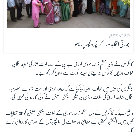
SEE ALSO:
بھارتی انتخابات کے کچھ دلچسپ پہلو
کانگریس نے وزیر اعظم نریندر مودی اور بی جے پی کے صدر امت شاہ کی مبینہ انتخابی
خلاف ورزیوں کا نوٹس نہ لینے پر سپریم کورٹ سے رجوع کر رکھا ہے۔
کانگریس کی اپیل میں موقف اختیار کیا گیا ہے کہ نریندر مودی اور امت شاہ نے متعدد بار
انتخابی ضابطہ اخلاق کی خلاف ورزی کی لیکن الیکشن کمیشن نے کوئی کارروائی نہیں کی۔
واضح رہے کہ کانگریس نے وزیر اعظم نریندر مودی کے خلاف الیکشن کمیشن کو 35 شکایات
کیں ہیں۔ الیکشن کمیشن کے مطابق وہ معاملے کی جانچ پڑتال کے بعد ہی کارروائی کرے
گا۔