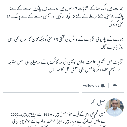
بھارت میں لوک سبھا کے انتخابات 7 مرحلوں میں ہو رہے ہیں پانچویں مرحلے کے لئے
پولنگ 6 مئی، چھٹے مرحلے کے لئے 12 جبکہ ساتویں اور آخری مرحلے کے لئے پولنگ 19
مئی کو ہو گی۔
بھارت کے پارلیمانی انتخابات کے ووٹوں کی گنتی 23 مئی کو جبکہ نتائج کا اعلان بھی اسی
روز کیا جائے گا۔
انتخابات میں حکمران جماعت بھارتیہ جنتا پارٹی اور کانگریس کے درمیان ہی اصل مقابلہ
ہے۔ تاہم متعدد دیگر جماعتیں بھی انتخابی عمل کا حصہ ہیں۔
Follow us
سہیل انجم
سہیل انجم نئی دہلی کے ایک سینئر صحافی ہیں۔ وہ 1985 سے میڈیا میں ہیں۔ 2002
سے وائس آف امریکہ سے وابستہ ہیں۔ میڈیا، صحافت اور ادب کے موضوع پر ان کی