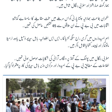
جھارکھنڈ، مہاراشٹر اور مغربی بنگال شامل ہیں۔
زبان
حکمران جماعت بھارتیہ جنتا پارٹی کو اس مرحلے میں سخت مقابلے کا سامنا ہے گذشتہ
انتخابات میں بی جے پی نے ان علاقوں سے 45 نشستیں حاصل کی تھیں۔
اہم امیدواروں میں گری راج سنگھ، کنہیا کمار، ایس ایس اہلووالیہ، بابل سپریو، ڈمپل یادو، ارمیلا
ماتونڈکر اور اپیندر کشواہا قابل ذکر ہیں۔
مغربی بنگال میں پولنگ کے آغاز پر ہنگامہ آرائی کی شکایات موصول ہوئی تھیں۔
اطلاعات کے مطابق بی جے پی کے امیدوار اور مرکزی وزیر بابل سپریو کی کار پر پتھراؤ کیا گیا۔