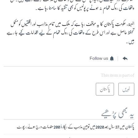
واقعات کی روک تھام نہ ہونے پر پولیس کو بھی تنقید کا سامنا رہا ہے۔
البتہ، حکومتِ پاکستان کا یہ موٗقف رہا ہے کہ ملک میں تمام مذاہب اور اقلتیوں کو مکمل
تحفظ حاصل ہے اور اس طرح کے واقعات کی روک تھام کے لیے اقدامات کیے جا رہے
ہیں۔
Follow us
This item is part of
خبریں
پاکستان
یہ بھی پڑھیے
پاکستان میں 37 سال بعد 2020 میں توہینِ مذہب کے ریکارڈ 200 مقدمات درج ہوئے: رپورٹ