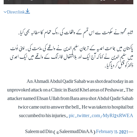
Direct link
شاہد محمود نے حکومت سے اس قسم کے واقعات کی روک تھام کا مطالبہ بھی کیا۔
پاکستان میں جماعت احمدیہ کے ترجمان سلیم الدین نے واقعے کی مذمت کی۔ اپنی ٹوئٹ
میں سلیم الدین نے کہا کہ آج ایک اور بلااشتعال فائرنگ کے واقعے میں ایک احمدی
ڈاکٹر کو قتل کر دیا گیا۔
An Ahmadi Abdul Qadir Sahab was shot dead today in an
unprovoked attack on a Clinic in Bazid Khel areas of Peshawar.The
attacker named Ehsan Ullah from Bara area shot Abdul Qadir Sahab
twice came out to answer the bell. He was taken to hospital but
succumbed to his injuries.
pic.twitter.com/MyRl2xRWEA
February 11, 2021
— Saleem ud Din (@SaleemudDinAA)