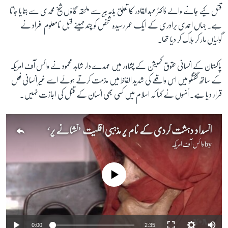
قتل کیے جانے والے ڈاکٹر عبدالقادر کا تعلق بڈھ بیر سے ملحقہ گاؤں شیخ محمدی سے بتایا جاتا
ہے۔ جہاں احمدی برادری کے ایک عمر رسیدہ شخص کو چند مہینے قبل نامعلوم افراد نے
زبان
گولیاں مار کر ہلاک کر دیا تھا۔
پاکستان کے انسانی حقوق کمیشن کے پشاور میں عہدے دار شاہد محمود نے وائس آف امریکہ
کے ساتھ گفتگو میں اس واقعے کی شدید الفاظ میں مذمت کرتے ہوئے اسے غیر انسانی فعل
قرار دیا ہے۔ اُنہوں نے کہا کہ اسلام میں کسی بھی انسان کے قتل کی اجازت نہیں۔
انسداد دہشت گردی کے نام پر مذہبی اقلیت ’نشانے پر‘
by
وائس آف امریکہ
No media source currently available
0:00
2:35