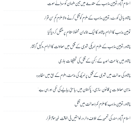
اسلام آباد: توہینِ مذہب کے مقدمے میں تین ملزمان کو سزائے موت
پشاور ہائی کورٹ: توہینِ مذہب کے ملزم کو قتل کرنے والا ملزم کم سن قرار
توہینِ مذہب کا الزام، پشاور کا ایک خاندان محفوظ مقام پر منتقل کر دیا گیا
پشاور: توہینِ مذہب کے ملزم امریکی شہری کے قتل میں معاونت کا الزام، وکیل گرفتار
پشاور میں جماعتِ احمدیہ کے رُکن کے قتل کی تحقیقات جاری
پشاور کی عدالت میں شہری کے قتل پر امریکہ کی مذمت، ملزم کے حق میں مظاہرہ
مذہبی معاملات پر قانون سازی، 'پاکستان میں ریاستی بیانیے کی نفی ہو رہی ہے'
پشاور: توہینِ مذہب کا ملزم کمرۂ عدالت میں قتل
اسلام آباد: مندر کی تعمیر کے خلاف دائر درخواستیں فی الوقت غیر مؤثر قرار