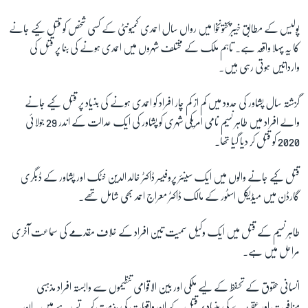
پولیس کے مطابق خیبرپختونخوا میں رواں سال احمدی کمیونٹی کے کسی شخص کو قتل کیے جانے
کا یہ پہلا واقعہ ہے۔ تاہم ملک کے مختلف شہروں میں احمدی ہونے کی بنا پر قتل کی
وارداتیں ہوتی رہی ہیں۔
گزشتہ سال پشاور کی حدود میں کم از کم چار افراد کو احمدی ہونے کی بنیاد پر قتل کیے جانے
والے افراد میں طاہر نسیم نامی امریکی شہری کو پشاور کی ایک عدالت کے اندر 29 جولائی
2020 کو قتل کر دیا گیا تھا۔
قتل کیے جانے والوں میں ایک سینئر پروفیسر ڈاکٹر خالد الدین خٹک اور پشاور کے ڈبگری
گارڈن میں میڈیکل اسٹور کے مالک ڈاکٹر معراج احمد بھی شامل تھے۔
طاہر نسیم کے قتل میں ایک وکیل سمیت تین افراد کے خلاف مقدمے کی سماعت آخری
مراحل میں ہے۔
انسانی حقوق کے تحفظ کے لیے ملکی اور بین الاقوامی تنظیموں سے وابستہ افراد مذہبی
منافرت اور عقیدے کی بنیاد پر قتل کے ان واقعات کی مذمت کرتے رہے ہیں۔ ان