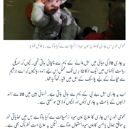
عمومی طور پر اس بیماری کا علاج 'بون میرو' ٹرانسپلانٹ سے کیا جاتا ہے۔ (فائل فوٹو)
یہ بیماری 70 کی دہائی میں 'ببل بوائے' کے نام سے پہچانی جاتی تھی۔ کیوں کہ امریکی
ریاست ٹیکساس میں ایک لڑکا
12
برس تک محض اس لیے زندہ رہا کیوں کہ اسے جراثیم
سے بچانے کے لیے پلاسٹک کے ببل میں قید رکھا گیا تھا۔
اب یہ بیماری 'ببل بے بی' کے نام سے جانی جاتی ہے۔ انسانی جین میں 20 سے زائد
خرابیوں کے باعث یہ بیماری لڑکوں اور لڑکیوں کو لاحق ہو سکتی ہے۔
عمومی طور پر اس بیماری کا علاج 'بون میرو' ٹرانسپلانٹ سے کیا جاتا ہے جس میں جینیاتی طور
پر موافق بھائی یا بہن کا بون میرو استعمال ہوتا ہے۔ لیکن یہ علاج بہت خطرناک بھی ہے۔