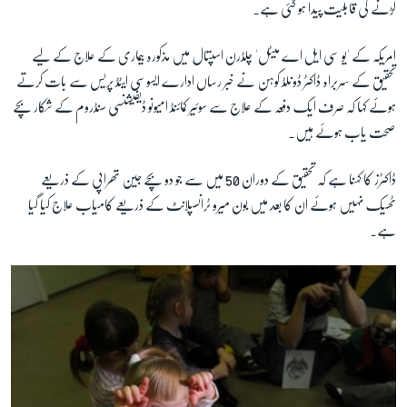
لڑنے کی قابلیت پیدا ہو گئی ہے۔
امریکہ کے 'یو سی ایل اے میٹل' چلڈرن اسپتال میں مذکورہ بیماری کے علاج کے لیے
زبان
تحقیق کے سربراہ ڈاکٹر ڈونلڈ کوہن نے خبر رساں ادارے ایسوسی ایٹڈ پریس سے بات کرتے
ہوئے کہا کہ صرف ایک دفعہ کے علاج سے سوئیر کمائنڈ امیونو ڈیفیشنسی سنڈروم کے شکار بچے
صحت یاب ہوئے ہیں۔
ڈاکٹرز کا کہنا ہے کہ تحقیق کے دوران 50 میں سے جو دو بچے جین تھراپی کے ذریعے
ٹھیک نہیں ہوئے ان کا بعد میں بون میرو ٹرانسپلانٹ کے ذریعے کامیاب علاج کیا گیا
ہے۔