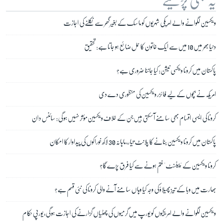
یہ بھی پڑھیے
ویکسین لگوانے والے امریکی شہریوں کو ماسک کے بغیر گھر سے نکلنے کی اجازت
دنیا بھر میں 10 میں سے ایک خاتون کا حمل ضائع ہو جاتا ہے: تحقیق
پاکستان میں کرونا ویکسی نیشن: کیا جاننا ضروری ہے؟
امریکہ نے بچوں کے لیے فائزر ویکسین کی منظوری دے دی
کرونا کی ایسی اقسام بھی سامنے آ سکتی ہیں جن کے خلاف ویکسین مؤثر نہیں ہو گی: سائنس دان
پاکستان میں کرونا ویکسین بنانے کا پلانٹ تیار، ماہانہ 30 لاکھ خوراکوں کی پیداوار کا امکان
کرونا ویکسین کے 'پیٹنٹ' ختم ہونے سے کیا فرق پڑے گا؟
بھارت میں وبا کے تیز پھیلاؤ کی وجہ کیا وہاں سامنے آنے والی کرونا کی نئی قسم ہے؟
ویکسین لگوانے والے امریکیوں کو یورپ میں گرمیوں کی چھٹیاں گزارنے کی اجازت ہو گی، یورپی حکام