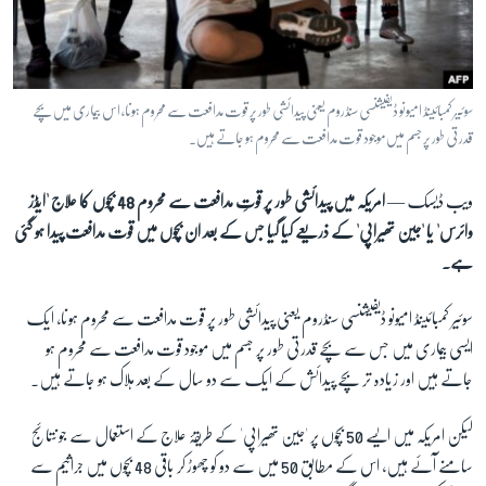
آرٹ
آزادیٔ صحافت
سائنس و ٹیکنالوجی
سوئیر کمبائینڈ امیونو ڈیفیشنسی سنڈروم یعنی پیدائشی طور پر قوت مدافعت سے محروم ہونا، اس بیماری میں بچے
صحت
قدرتی طور پر جسم میں موجود قوت مدافعت سے محروم ہو جاتے ہیں۔
دلچسپ و عجیب
ویب ڈیسک —
امریکہ میں پیدائشی طور پر قوتِ مدافعت سے محروم
48
بچوں کا علاج 'ایڈز
ویڈیوز
وائرس' یا 'جین تھیراپی' کے ذریعے کیا گیا جس کے بعد ان بچوں میں قوت مدافعت پیدا ہو گئی
آڈیو
ہے۔
اسپیشل کوریج
سوئیر کمبائینڈ امیونو ڈیفیشنسی سنڈروم یعنی پیدائشی طور پر قوت مدافعت سے محروم ہونا، ایک
اداریہ
ایسی بیماری میں جس سے بچے قدرتی طور پر جسم میں موجود قوت مدافعت سے محروم ہو
جاتے ہیں اور زیادہ تر بچے پیدائش کے ایک سے دو سال کے بعد ہلاک ہو جاتے ہیں۔
Learning English
لیکن امریکہ میں ایسے 50 بچوں پر 'جین تھیراپی' کے طریقۂ علاج کے استعمال سے جو نتائج
FOLLOW US
سامنے آئے ہیں، اس کے مطابق
50
میں سے دو کو چھوڑ کر باقی 48 بچوں میں جراثیم سے