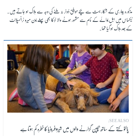
مذکورہ بیماری کے شکار بہت سے بچے موافق ڈونر نہ ملنے کی وجہ سے ہلاک ہو جاتے ہیں۔
ٹیکساس میں ببل بوائے کے نام سے مشہور ہونے والا لڑکا بھی پہلے بون میرو ٹرانسپلانٹ
کے بعد ہلاک ہو گیا تھا۔
SEE ALSO:
پالتو کتے کے ساتھ بچپن گزارنے والوں میں شیزوفرینیا کا خطرہ کم ہوتا ہے