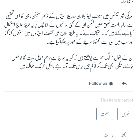
رہی ہیں۔
امریکی شہر میمفس میں سینٹ جیوڈ چلڈرن ریسرچ اسپتال کے ڈاکٹر اسٹیفن، جن کا اس تحقیق
سے براہِ راست تعلق نہیں لیکن ان کے کئی ساتھیوں نے
17
بچوں پر یہ طریقۂ علاج استعمال
کیا ہے، کہتے ہیں کہ یہ حقیقت ہے کہ یہ طریقۂ علاج کئی مختلف اسپتالوں میں استعمال کیا گیا
اور سب میں ہی اسے محفوظ طریقے کے طور پر دیکھا گیا ہے۔
ان کے بقول ’’لوگ ہم سے پوچھتے ہیں کہ کیا یہ علاج ہے؟ ہم طویل مدت کا تو نہیں
جانتے، لیکن ابھی تک کم از کم تین برس تک تو یہ بچے بالکل ٹھیک ٹھاک ہیں۔
Follow us
This item is part of
خبریں
صحت