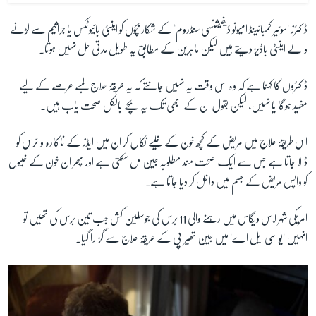
ڈاکٹرز 'سوئیر کمبائینڈ امیونو ڈیفیشنسی سنڈروم' کے شکار بچوں کو اینٹی بائیوٹکس یا جراثیم سے لڑنے
والے اینٹی باڈیز دیتے ہیں لیکن ماہرین کے مطابق یہ طویل مدتی حل نہیں ہوتا۔
ڈاکٹروں کا کہنا ہے کہ وہ اس وقت یہ نہیں جانتے کہ یہ طریقۂ علاج لمبے عرصے کے لیے
مفید ہوگا یا نہیں، لیکن بقول ان کے ابھی تک یہ بچے بالکل صحت یاب ہیں۔
اس طریقۂ علاج میں مریض کے کچھ خون کے خلیے نکال کر ان میں ایڈز کے ناکارہ وائرس کو
ڈالا جاتا ہے جس سے ایک صحت مند مطلوبہ جین مل سکتی ہے اور پھر ان خون کے خلیوں
کو واپس مریض کے جسم میں داخل کر دیا جاتا ہے۔
امریکی شہر لاس ویگاس میں رہنے والی
11
برس کی جوسلین کش جب تین برس کی تھیں تو
انہیں 'یو سی ایل اے' میں جین تھیراپی کے طریقۂ علاج سے گزارا گیا۔