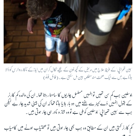
'جین تھراپی' کے طریقۂ علاج میں مریض کے کچھ خون کے خلیے نکال کر ان میں ایڈز کے ناکارہ وائرس کو ڈالا
جاتا ہے جس سے ایک صحت مند مطلوبہ جین مل سکتی ہے۔ (فائل فوٹو)
جوسلین جب کم سن تھیں تو انہیں مسلسل بیماریوں کا سامنا رہتا تھا۔ ان کی والدہ کم کارٹر
کے بقول انہیں ڈے کیئر سے ہفتے میں دو بار بلایا جاتا تھا کہ ان کی بیٹی شدید بیمار ہے لیکن
جب سے 'جین تھیراپی' جوسلین کو ملی ہے تو وہ شاز و نادر ہی بیمار ہوتی ہیں۔
کم کارٹر کہتی ہیں ان کے مطابق وہ جب بھی بیمار ہوتی ہیں تو صحتیاب ہونے میں کامیاب