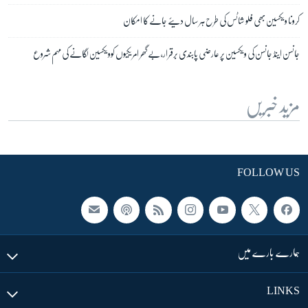
کرونا ویکسین بھی فلو شاٹس کی طرح ہر سال دیئے جانے کا امکان
جانسن اینڈ جانسن کی ویکسین پر عارضی پابندی برقرار، بے گھر امریکیوں کوویکسین لگانے کی مہم شروع
مزید خبریں
FOLLOW US
ہمارے بارے میں
LINKS