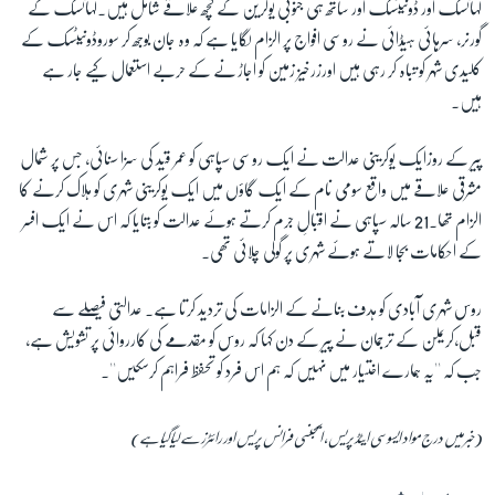
لہانسک اور ڈونیٹسک اور ساتھ ہی جنوبی یوکرین کے کچھ علاقے شامل ہیں۔لہانسک کے
گورنر، سرہائی ہیڈائی نے روسی افواج پر الزام لگایا ہے کہ وہ جان بوجھ کر سوروڈونیٹسک کے
کلیدی شہر کو تباہ کر رہی ہیں اورزرخیز زمین کو اجاڑ نے کے حربے استعمال کیے جار ہے
ہیں۔
پیر کے روزایک یوکرینی عدالت نے ایک روسی سپاہی کو عمر قید کی سزا سنائی، جس پر شمال
مشرقی علاقے میں واقع سومی نام کے ایک گاؤں میں ایک یوکرینی شہری کو ہلاک کرنے کا
الزام تھا۔21 سالہ سپاہی نے اقبالِ جرم کرتے ہوئے عدالت کو بتایا کہ اس نے ایک افسر
کے احکامات بجا لاتے ہوئے شہری پر گولی چلائی تھی۔
روس شہری آبادی کو ہدف بنانے کے الزامات کی تردید کرتا ہے۔ عدالتی فیصلے سے
قبل،کریملن کے ترجمان نے پیر کے دن کہا کہ روس کو مقدمے کی کارروائی پر تشویش ہے،
جب کہ ''یہ ہمارے اختیار میں نہیں کہ ہم اس فرد کو تحفظ فراہم کرسکیں''۔
(خبر میں درج مواد ایسو سی ایٹڈ پریس، ایجنسی فرانس پریس اور رائٹرز سے لیا گیا ہے)