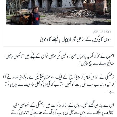
SEE ALSO:
روس کا یوکرین کے ساحلی شہر ماریوپول پر قبضے کا دعویٰ
انھوں نے کہا کہ اگر یہ پابندیاں تین ماہ قبل لگی ہوتیں تو اس کےنتیجے میں ''لاکھوں جانیں
ضائع ہونے سے بچ جاتیں''۔
زیلنسکی نے اجلاس کو بتایا کہ دنیا تاریخ کے ایک اہم موڑ پر پہنچ چکی ہے۔یوکرینی صدر نے کہا
کہ ''یہ وہ لمحہ ہے جب اس بات کا تعین ہوتا ہے کہ آیا دنیا کو کھلی جارحیت سے چلایا جاسکتا
ہے''۔
اس سے چند ہی گھنٹے قبل، روس کے ساتھ مذاکرات میں زیلنسکی کے خصوصی مشیر،
میخالوف پودولک نے روس سے تیل کی یورپ کو برآمد کے معاملے کی نشاندہی کرتے