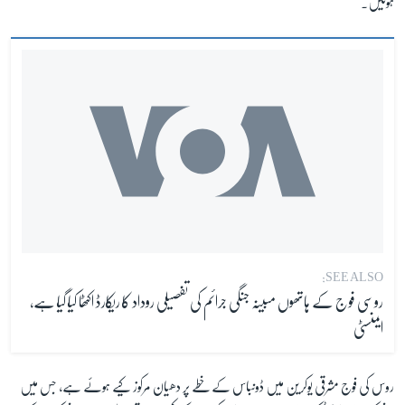
ہوئیں۔
SEE ALSO:
روسی فوج کے ہاتھوں مبینہ جنگی جرائم کی تفصیلی روداد کا ریکارڈ اکٹھا کیا گیا ہے،
ایمنسٹی
روس کی فوج مشرقی یوکرین میں ڈونباس کے خطے پر دھیان مرکوز کیے ہوئے ہے، جس میں