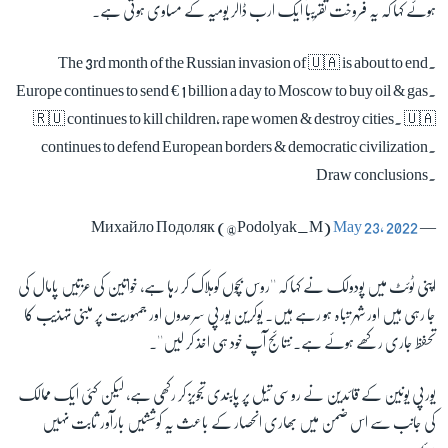
ہوئے کہا کہ یہ فروخت تقریباً ایک ارب ڈالر یومیہ کے مساوی ہوتی ہے۔
The 3rd month of the Russian invasion of 🇺🇦 is about to end.
Europe continues to send € 1 billion a day to Moscow to buy oil & gas.
🇷🇺 continues to kill children, rape women & destroy cities. 🇺🇦
continues to defend European borders & democratic civilization.
Draw conclusions.
May 23, 2022
— Михайло Подоляк (@Podolyak_M)
اپنی ٹوئٹ میں پودولک نے کہا کہ ''روس بچوں کوہلاک کر رہا ہے، خواتین کی عزتیں پامال کی
جا رہی ہیں اور شہر تباہ ہو رہے ہیں۔ یوکرین یورپی سرحدوں اور جمہوریت پر مبنی تہذیب کا
تحفظ جاری رکھے ہوئے ہے۔ نتائج آپ خود ہی اخذ کر لیں''۔
یورپی یونین کے قائدین نے روسی تیل پر پابندی تجویز کر رکھی ہے، لیکن کئی ایک ممالک
کی جانب سے اس ضمن میں بھاری انحصار کے باعث یہ کوششیں بارآور ثابت نہیں