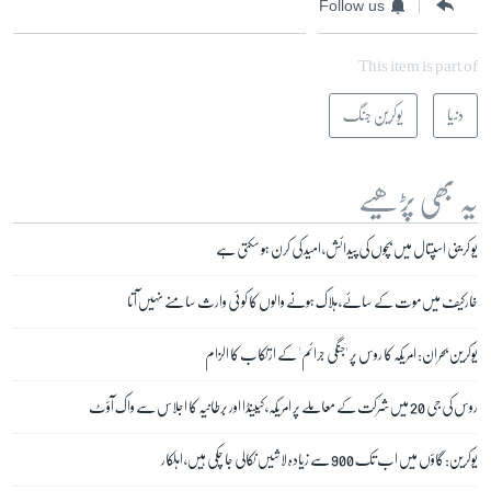
Follow us
This item is part of
دنیا
یوکرین جنگ
یہ بھی پڑھیے
یو کرینی اسپتال میں بچوں کی پیدائش، امید کی کرن ہو سکتی ہے
خارکیف میں موت کے سائے، ہلاک ہونے والوں کا کوئی وارث سامنے نہیں آتا
یوکرین بحران: امریکہ کا روس پر 'جنگی جرائم' کے ارتکاب کا الزام
روس کی جی 20 میں شرکت کے معاملے پر امریکہ، کیینڈا اور برطانیہ کا اجلاس سے واک آؤٹ
یوکرین: گاؤں میں اب تک 900 سے زیادہ لاشیں نکالی جا چکی ہیں، اہلکار