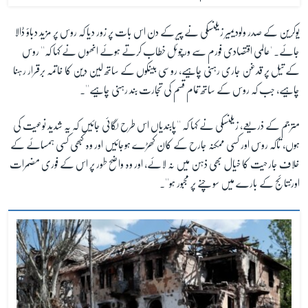
یوکرین کے صدر ولودیمیر زیلنسکی نے پیر کے دن اس بات پر زور دیا کہ روس پر مزید دباؤ ڈالا
جائے۔ 'عالمی اقتصادی فورم سے ورچوئل خطاب کرتے ہوئے انھوں نے کہا کہ'' روس
کے تیل پر قدغن جاری رہنی چاہیے، روسی بینکوں کے ساتھ لین دین کا خاتمہ برقرار رہنا
چاہیے، جب کہ روس کے ساتھ تمام قسم کی تجارت بند رہنی چاہیے''۔
مترجم کے ذریعے، زیلنسکی نے کہا کہ ''پابندیاں اس طرح لگائی جائیں کہ یہ شدید نوعیت کی
ہوں، تاکہ روس اور کسی ممکنہ جارح کے کان کھڑے ہوجائیں اور وہ کبھی کسی ہمسائے کے
خلاف جارحیت کا خیال بھی ذہن میں نہ لائے، اور وہ واضح طور پر اس کے فوری مضمرات
اورنتائج کے بارے میں سوچنے پر مجبور ہو''۔