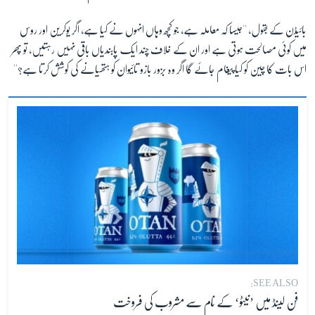
بائیڈن کے بقول، ''جیسا کہ معاملہ ہے، جو کچھ وہاں انہوں نے کیا ہے، اگر یوکرین اور روس
میں کوئی مصالحت ہوتی ہے اور ان کے خلاف چند ایک پابندیاں باقی نہیں رہتیں، تو پھر
اس بات کا چین کو کیا پیغام جائے گا اگر وہ بزور بازو تائیوان کو ہتھیانے کی کوشش کرتا ہے؟''
SEE ALSO:
فن لینڈ میں ’نیٹو‘ کے نام سے مشروب کی فروخت