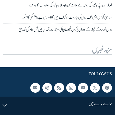
امریکہ اور یورپی یونین کی روس کے خلاف نئی پابندیاں، پوٹن کی دو بیٹیاں بھی ہدف
سلامتی کونسل ابھی تک روس کی جارحیت بند کرانے میں ناکام رہی ہے، زیلنسکی کا شکوہ
روسی فورسز کے قبضے کے دوران یوکرینی قصبے بوچا کی سیٹلائٹ تصاویر میں قتل عام کی تصدیق
مزید خبریں
FOLLOW US
ہمارے بارے میں