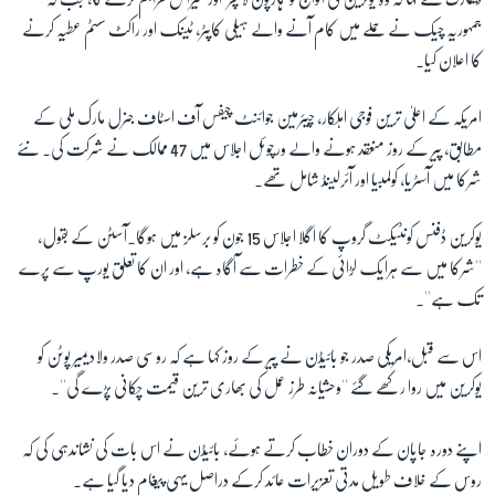
جمہوریہ چیک نے حملے میں کام آنے والے ہیلی کاپٹر، ٹینک اور راکٹ سسٹم عطیہ کرنے
کا اعلان کیا۔
زبان
امریکہ کے اعلیٰ ترین فوجی اہلکار، چیئرمین جوائنٹ چیفس آف اسٹاف جنرل مارک ملی کے
مطابق، پیر کے روز منعقد ہونے والے ورچوئل اجلاس میں 47 ممالک نے شرکت کی۔ نئے
شرکا میں آسٹریا، کولمبیا اور آئرلینڈ شامل تھے۔
یوکرین ڈفنس کونٹیکٹ گروپ کا اگلا اجلاس 15 جون کو برسلز میں ہوگا۔آسٹن کے بقول،
''شرکا میں سے ہرایک لڑائی کے خطرات سے آگاہ ہے، اور ان کا تعلق یورپ سے پرے
تک ہے''۔
اس سے قبل،امریکی صدر جو بائیڈن نے پیر کے روز کہا ہے کہ روسی صدر ولادیمیر پوٹن کو
یوکرین میں روا رکھے گئے ''وحشیانہ طرز عمل کی بھاری ترین قیمت چکانی پڑے گی''۔
اپنے دورہ جاپان کے دوران خطاب کرتے ہوئے، بائیڈن نے اس بات کی نشاندہی کی کہ
روس کے خلاف طویل مدتی تعزیرات عائد کرکے دراصل یہی پیغام دیا گیا ہے۔