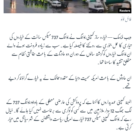
آرٹ
آزادیٔ صحافت
فائل فوٹو
سائنس و ٹیکنالوجی
ویب ڈیسک —
طیارہ ساز کمپنی بوئنگ نے بوئنگ 737 میکس ساخت کے طیاروں کی
صحت
تیاری کا عمل جنوری سے روکنے کا فیصلہ کیا ہے۔ سب سے زیادہ فروخت ہونے والے
دلچسپ و عجیب
ان بوئنگ طیاروں کو گزشتہ سالوں کے دوران دو حادثات کے باعث حفاظتی نظام سے
ویڈیوز
متعلق تنقید کا سامنا تھا۔
آڈیو
ان حادثوں کے باعث امریکہ سمیت دنیا کے متعدد ممالک نے یہ طیارے گراؤنڈ کر دیے
اسپیشل کوریج
تھے۔
اداریہ
البتہ کمپنی عہدیداروں کا کہنا ہے کہ پروڈکشن کی عارضی معطلی کے باوجود بوئنگ 737 کے
Learning English
لگ بھگ 12 ہزار ملازمین میں سے کسی کو نوکری سے برخاست نہیں کیا جائے گا۔ خیال
رہے کہ بوئنگ کمپنی میکس 737 طیارے امریکی ریاست واشنگٹن کے شہر سیاتل میں تیار
FOLLOW US
کرتی ہے۔