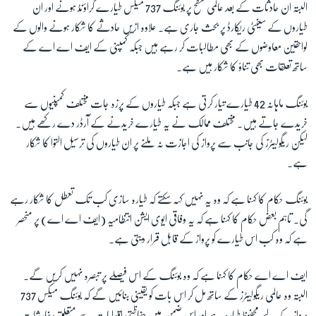
البتہ ان حادثات کے بعد عالمی سطح پر بوئنگ 737 میکس طیارے گراؤنڈ ہونے اور ان
طیاروں کے سیفٹی ریکارڈ پر بحث جاری ہے۔ علاوہ ازیں حادثے کا شکار ہونے والوں کے
لواحقین معاوضوں کے بھی مطالبات کر رہے ہیں جبکہ کمپنی کے ایف اے اے کے
ساتھ تعلقات بھی تناؤ کا شکار ہیں ہے۔
بوئنگ ماہانہ 42 طیارے تیار کرتی ہے جبکہ طیاروں کے پرزہ جات مختلف کمپنیوں سے
خریدے جاتے ہیں۔ مختلف ممالک نے یہ طیارے خریدنے کے آرڈر دے رکھے ہیں۔
لیکن ریگولیٹرز کی جانب سے پرواز کی اجازت نہ ملنے پر ان طیاروں کی ترسیل التوا کا شکار
ہے۔
بوئنگ حکام کا کہنا ہے کہ وہ یہ نہیں کہہ سکتے کہ طیارہ سازی کب تک تعطل کا شکار رہے
گی۔ تاہم بعض حکام کا کہنا ہے کہ یہ وفاقی ایوی ایشن انتظامیہ (ایف اے اے) پر منحصر
ہے کہ وہ کب اس طیارے کو پرواز کے قابل قرار دیتی ہے۔
ایف اے اے حکام کا کہنا ہے کہ وہ بوئنگ کے اس فیصلے پر تبصرہ نہیں کریں گے۔
البتہ وہ عالمی ریگولیٹرز کے ساتھ مل کر اس بات کو یقینی بنائیں گے کہ بوئنگ میکس 737
پرواز کے لیے محفوظ طیارہ ہے اور اس ضمن میں حفاظتی اقدامات سے متعلق سفارشات