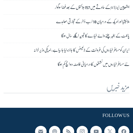
ایتھوپین ایئرلائنز کے حادثے میں 157 ہلاکتوں کے بعد فضا سوگوار
ملائیشیا اور امریکہ کے درمیان 10 ارب ڈالر کے تجارتی معاہدے
پائلٹ کے بغیر چلنے والے طیارے کا تجزیہ اگلے سال ہوگا
ایران کو مسافر طیاروں کی فروخت کے لائیسنس کا جائزہ لیا جا رہا ہے: امریکی وزیر خزانہ
نئے مسافر طیاروں میں نشستوں کا درمیانی فاصلہ دو انچ کم ہوگا
مزید خبریں
FOLLOW US