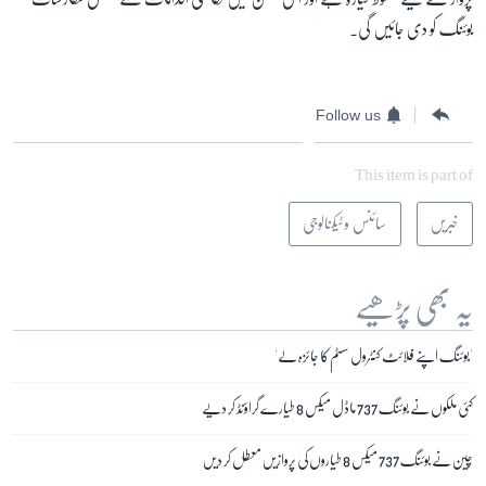
بوئنگ کو دی جائیں گی۔
Follow us
This item is part of
خبریں
سائنس و ٹیکنالوجی
یہ بھی پڑھیے
'بوئنگ اپنے فلائٹ کنٹرول سسٹم کا جائزہ لے'
کئی ملکوں نے بوئنگ 737 ماڈل میکس 8 طیارے گراؤنڈ کر دیے
چین نے بوئنگ 737 میکس 8 طیاروں کی پروازیں معطل کر دیں