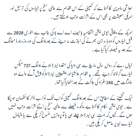
معاشی ماہرین کا کہنا ہے کہ کمپنی کے اس اقدام سے عالمی سطح پر طیاروں کی ترسیل اور
امریکی معیشت پر بھی اس کے اثرات مرتب ہو سکتے ہیں۔
زبان
امریکہ کے وفاقی ایوی ایشن انتظامیہ (ایف اے اے) کی جانب سے جنوری 2020 سے
قبل طیاروں کو دوبارہ اڑن بھرنے کی اجازت نہ دینے کے بعد بوئنگ کی دو روزہ بورڈ میٹنگ
کے بعد یہ فیصلہ کیا گیا ہے۔
خیال رہے کہ رواں سال مارچ سے ہی دنیا کی متعدد ایئر لائنز نے بوئنگ 737 میکس
طیارے گراؤنڈ کر دیے تھے۔ یہ اقدام ملائشیا اور ایتھوپین ایئر لائنز کو پیش آنے والے دو
حادثات میں 346 افراد کی ہلاکت کے بعد اٹھایا گیا تھا۔
ایک تخمینے کے مطابق اس کے بعد بوئنگ کمپنی کو اب تک نو ارب ڈالر کا نقصان ہو چکا
ہے۔ ایوی ایشن حکام کا کہنا ہے مذکورہ فیصلے سے عالمی سطح پر اتنے اثرات مرتب نہیں
ہوں گے۔ کیوں کہ بہت سی ایئر لائنز پہلے ہی یا تو پروازیں منسوخ کر چکی ہے یا متبادل
طیارے لیز پر حاصل کر چکی ہیں۔