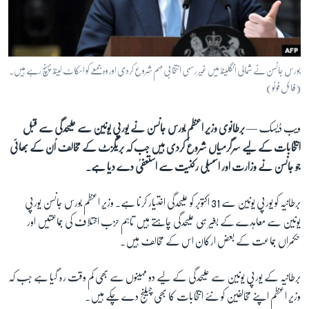
آرٹ
آزادیٔ صحافت
سائنس و ٹیکنالوجی
بورس جانسن نے شمالی انگلینڈ میں غیر رسمی انتخابی مہم شروع کردی اور وہ جمعے کو اسکاٹ لینڈ پہنچ رہے ہیں۔
صحت
(فائل فوٹو)
دلچسپ و عجیب
ویب ڈیسک —
برطانوی وزیر اعظم بورس جانسن نے یورپی یونین سے علیحدگی سے قبل
ویڈیوز
انتخابات کے لیے سرگرمیاں شروع کردی ہیں جب کہ بریگزٹ کے مخالف اُن کے بھائی
آڈیو
جو جانسن نے وزارت اور اسمبلی رکنیت سے استعفیٰ دے دیا ہے۔
اسپیشل کوریج
برطانیہ کو یورپی یونین سے 31 اکتوبر کو علیحدگی اختیار کرنا ہے۔ وزیر اعظم بورس جانسن یورپی
اداریہ
یونین سے معاہدے کے بغیر ہی علیحدگی چاہتے ہیں تاہم حزب اختلاف کی جماعتیں اور
حکمراں جماعت کے بعض ارکان اس کے مخالف ہیں۔
Learning English
برطانیہ کے یورپی یونین سے علیحدگی کے لیے دو مہینوں سے بھی کم وقت رہ گیا ہے جب کہ
FOLLOW US
وزیر اعظم اپنے مخالفین کو نئے انتخابات کا بھی چیلنج دے چکے ہیں۔