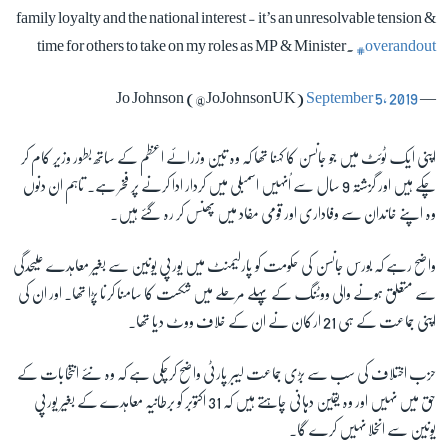
family loyalty and the national interest - it’s an unresolvable tension &
time for others to take on my roles as MP & Minister.
#overandout
September 5, 2019
— Jo Johnson (@JoJohnsonUK)
اپنی ایک ٹوئٹ میں جو جانسن کا کہنا تھا کہ وہ تین وزرائے اعظم کے ساتھ بطور وزیر کام کر
چکے ہیں اور گزشتہ 9 سال سے اُنہیں اسمبلی میں کردار ادا کرنے پر فخر ہے۔ تاہم ان دنوں
وہ اپنے خاندان سے وفاداری اور قومی مفاد میں پھنس کر رہ گئے ہیں۔
واضح رہے کہ بورس جانسن کی حکومت کو پارلیمنٹ میں یورپی یونین سے بغیر معاہدے علیحدگی
سے متعلق ہونے والی ووٹنگ کے پہلے مرحلے میں شکست کا سامنا کرنا پڑا تھا۔ اور ان کی
اپنی جماعت کے ہی 21 ارکان نے ان کے خلاف ووٹ دیا تھا۔
حزب اختلاف کی سب سے بڑی جماعت لیبر پارٹی واضح کرچکی ہے کہ وہ نئے انتخابات کے
حق میں نہیں اور وہ یقین دہانی چاہتے ہیں کہ 31 اکتوبر کو برطانیہ معاہدے کے بغیر یورپی
یونین سے انخلا نہیں کرے گا۔