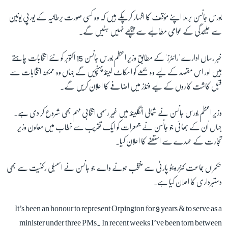
بورس جانسن برملا اپنے مؤقف کا اظہار کرچکے ہیں کہ وہ کسی صورت برطانیہ کے یورپی یونین
سے علیحدگی کے عوامی مطالبے سے پیچھے نہیں ہٹیں گے۔
زبان
خبر رساں ادارے 'رائٹرز' کے مطابق وزیر اعظم بورس جانسن 15 اکتوبر کو نئے انتخابات چاہتے
ہیں اور اس مقصد کے لیے وہ جمعے کو اسکاٹ لینڈ پہنچیں گے جہاں وہ ممکنہ انتخابات سے
قبل کاشت کاروں کے لیے فنڈز میں اضافے کا اعلان کریں گے۔
وزیر اعظم بورس جانسن نے شمالی انگلینڈ میں غیر رسمی انتخابی مہم بھی شروع کر دی ہے۔
جہاں اُن کے بھائی جو جانسن نے جمعرات کو ایک تقریب سے خطاب میں معاون وزیر
تجارت کے عہدے سے استعفے کا اعلان کیا۔
حکمراں جماعت کنزرویٹو پارٹی سے منتخب ہونے والے جو جانسن نے اسمبلی رکنیت سے بھی
دستبرداری کا اعلان کیا ہے۔
It’s been an honour to represent Orpington for 9 years & to serve as a
minister under three PMs. In recent weeks I’ve been torn between