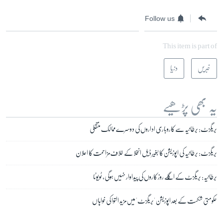
Follow us
This item is part of
خبریں
دنیا
یہ بھی پڑھیے
بریگزٹ: برطانیہ سے کاروباری اداروں کی دوسرے ممالک منتقلی
بریگزٹ: برطانیہ کی اپوزیشن کا بغیر ڈیل انخلا کے خلاف مزاحمت کا اعلان
برطانیہ: بریگزٹ کے اگلے روز کاروں کی پیداوار نہیں ہوگی, ٹویوٹا
حکومتی شکست کے بعد اپوزیشن 'بریگزٹ' میں مزید التوا کی خواہاں