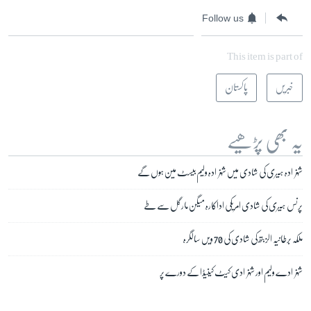
Follow us
This item is part of
خبریں
پاکستان
یہ بھی پڑھیے
شہزادہ ہیری کی شادی میں شہزادہ ولیم بیسٹ مین ہوں گے
پرنس ہیری کی شادی امریکی اداکارہ میگن مارگل سے طے
ملکہ برطانیہ الزبتھ کی شادی کی 70 ویں سالگرہ
شہزادے ولیم اور شہزادی کیٹ کینیڈا کے دورے پر