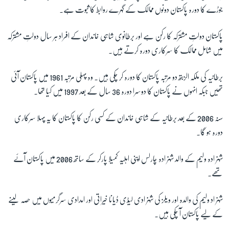
جوڑے کا دورہ پاکستان دونوں ممالک کے گہرے روابط کا ثبوت ہے۔
پاکستان دولتِ مشترکہ کا رکن ہے اور برطانوی شاہی خاندان کے افراد ہر سال دولتِ مشترکہ
میں شامل ممالک کا سرکاری دورہ کرتے ہیں۔
برطانیہ کی ملکہ الزبتھ دو مرتبہ پاکستان کا دورہ کر چکی ہیں۔ وہ پہلی مرتبہ 1961 میں پاکستان آئی
تھیں جبکہ انہوں نے پاکستان کا دوسرا دورہ 36 سال کے بعد 1997 میں کیا تھا۔
سنہ 2006 کے بعد برطانیہ کے شاہی خاندان کے کسی رکن کا پاکستان کا یہ پہلا سرکاری
دورہ ہو گا۔
شہزادہ ولیم کے والد شہزادہ چارلس اپنی اہلیہ کمیلا پارکر کے ساتھ 2006 میں پاکستان آئے
تھے۔
شہزاد ولیم کی والدہ اور ویلز کی شہزادی لیڈی ڈیانا خیراتی اور امدادی سرگرمیوں میں حصہ لینے
کے لیے پاکستان آ چکی ہیں۔