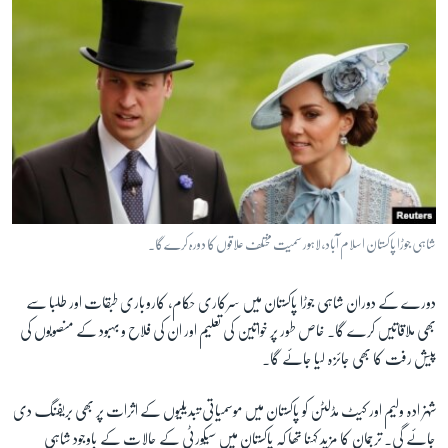
زبان
شاہی جوڑا پاکستان اسلام آباد، لاہور سمیت مختلف علاقوں کا دورہ کرے گا۔
دورے کے دوران شاہی جوڑا پاکستان میں سرکاری حکام، کاروباری طبقات اور طلبا سے
بھی ملاقاتیں کرے گا۔ خاص طور پر خواتین کی تعلیم اور ان کی فلاح و بہبود کے منصوبوں کی
پیش رفت کا بھی جائزہ لیا جائے گا۔
شہزادہ ولیم اور کیٹ مڈلٹن کو پاکستان میں موسمیاتی تبدیلیوں کے اثرات پر بھی بریفنگ دی
جائے گی۔ ترجمان کا مزید کہنا تھا کہ پاکستان میں سیکورٹی کے حالات کے باوجود شاہی