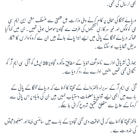
بھی ارسال کی تھی۔
زبان
دریائے گنگا کی بحالی پر کام کرنے والی وزارتِ جل شکتی سے منسلک مشن 'این ایم سی
جی' کو لوگوں اور غیر سرکاری تنظیموں کی طرف سے تجاویز موصول ہوئی تھیں۔ جن میں کہا گیا
تھا کہ دریائے گنگا کے پانی میں ایسے اجزا پائے جاتے ہیں جن سے کرونا وائرس کا شکار
مریض شفایاب ہو سکتا ہے۔
بھارتی نشریاتی ادارے 'ٹائمز آف انڈیا' کے مطابق مذکورہ تجاویز 28 اپریل کو 'آئی سی ایم آر' کو
بھجوائی گئی تھیں جنہیں ادارے نے رد کر دیا ہے۔
آئی سی ایم آر کے سربراہ ڈاکٹر وائے کے گپتا کا کہنا ہے کہ دریائے گنگا کے پانی کے
بارے میں ابھی ایسے شواہد یا معلومات دستیاب نہیں ہیں جن کی بنیاد پر اس پانی سے
کرونا کے علاج سے متعلق تحقیق شروع کرائی جا سکے۔
ڈاکٹر گپتا کا کہنا ہے کہ فی الوقت دی گئی تجاویز کے بارے میں سائنسی ڈیٹا اور مضبوط ثبوتوں
کی ضرورت ہے۔