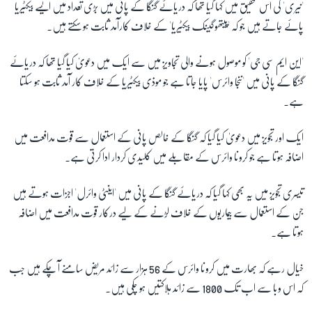
'نیری' کی اس تحقیق میں کہا گیا تھا کہ دریائے گنگا کے پانی میں بڑی تعداد میں ایسے بیکٹیریا
پائے جاتے ہیں جو کہ 'پیتھوگینک بیکٹیریا' کے خلاف کارآمد ثابت ہو سکتے ہیں۔
'این ایم سی جی' کو موصول ہونے والی تجاویز میں سے ایک میں دعویٰ کیا گیا تھا کہ دریائے
گنگا کے پانی میں 'ننجا وائرس' پایا جاتا ہے جو موذی بیکٹیریا کے خلاف کار آمد ثابت ہو سکتا
ہے۔
ایک اور تجویز میں دعویٰ کیا گیا کہ گنگا کے خالص پانی کے استعمال سے قوت مدافعت میں
اضافہ ہوتا ہے جو کرونا وائرس کے مقابلے میں کلیدی کردار ادا کرتی ہے۔
تیسری تجویز میں یہ بھی کہا گیا کہ دریائے گنگا کے پانی میں 'اینٹی وائرل' اجزات ہوتے ہیں
جن کے استعمال سے بیماریوں کے خلاف لڑنے کے لیے درکار قوت مدافعت میں اضافہ
ہوتا ہے۔
خیال رہے کہ بھارت میں کرونا وائرس کے 56 ہزار سے زائد مریض سامنے آ چکے ہیں جب
کہ اس وبا سے اب تک 1800 سے زائد ہلاکتیں ہو چکی ہیں۔