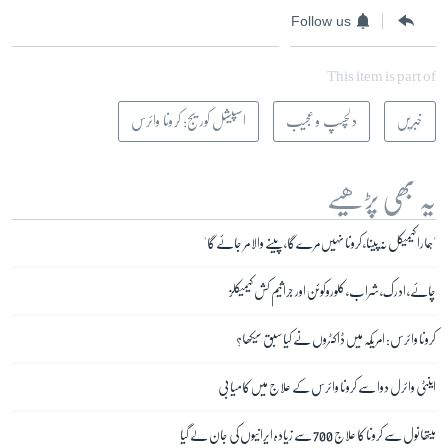
Follow us
This item is part of
خبریں
دلچسپ و عجیب
اسپیشل کوریج: کرونا وائرس
یہ بھی پڑھیے
'ہمارا کیمیکل نہ پینا، کرونا نہیں مرے گا، پینے والا مر جائے گا'
چائے، ادرک، شراب، کلوروکوئن اور جراثیم کش کیمیکلز
کرونا وائرس: امریکہ میں ڈاکٹروں نے کیا سبق سیکھا؟
اینٹی وائرل دوا سے کرونا وائرس کے علاج میں کامیابی
میتھانول سے کرونا کا علاج 700 سے زیادہ ایرانیوں کی جان لے گیا