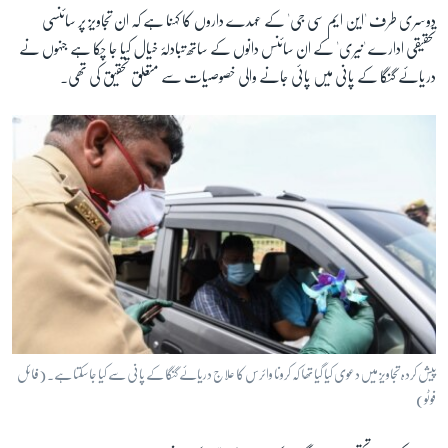
دوسری طرف 'این ایم سی جی' کے عہدے داروں کا کہنا ہے کہ ان تجاویز پر سائنسی
تحقیقی ادارے 'نیری' کے ان سائنس دانوں کے ساتھ تبادلۂ خیال کیا جا چکا ہے جنہوں نے
دریائے گنگا کے پانی میں پائی جانے والی خصوصیات سے متعلق تحقیق کی تھی۔
پیش کردہ تجاویز میں دعوی کیا گیا تھا کہ کرونا وائرس کا علاج دریائے گنگا کے پانی سے کیا جاسکتا ہے۔ (فائل
فوٹو)