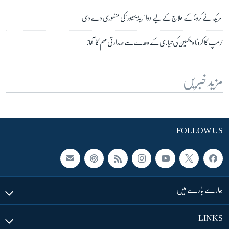
امریکہ نے کرونا کے علاج کے لیے دوا 'ریمڈیسیور' کی منظوری دے دی
ٹرمپ کا کرونا ویکسین کی تیاری کے وعدے سے صدارتی مہم کا آغاز
مزید خبریں
FOLLOW US
ہمارے بارے میں
LINKS