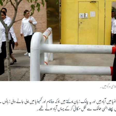
احی مرکز میں ۔
 سنئیا میں آباد ہیں اور یہ چامک زبان بولتے ہیں جو کہ ویتنام اور کمبوڈیا میں بولی جانے والی زبانو
وں پہلے انہی ممالک سے نقل مکانی کر کے یہاں آباد ہوئے تھے۔