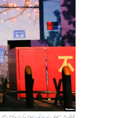
آرٹ
آزادیٔ صحافت
سائنس و ٹیکنالوجی
صحت
دلچسپ و عجیب
ویڈیوز
آڈیو
اسپیشل کوریج
اداریہ
سنکیانگ میں مسلمانوں کے لیے ایک 'اصلاحی مرکز'، ان مراکز میں انہیں اپن