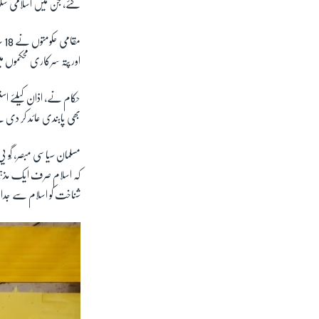
کئے، جن میں اسلامی سکولو
مق
اور پتہ سرکاری محکموں 
حکام نے، اذان کیلئے استع
بھی پابندی عائد کر دی
مسلمان سیاسی مبصر، گُو 
کہ اسلام صرف ایک مذہب
شناخت کو اسلام سے جدا ن