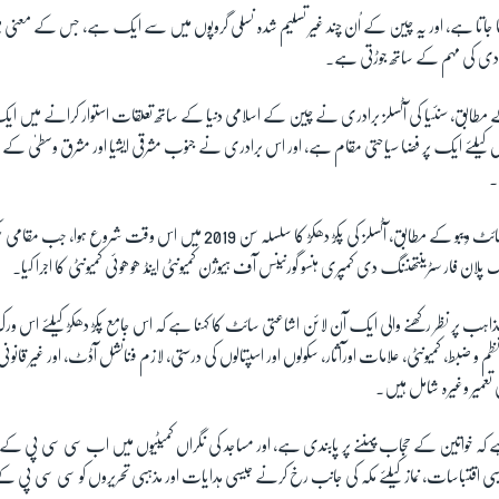
 کہا جاتا ہے، اور یہ چین کے اُن چند غیر تسلیم شدہ نسلی گروپوں میں سے ایک ہے، جس کے معنی
دی کی مہم کے ساتھ جوڑتی ہے۔
 کے مطابق، سنئیا کی آٹسلز برادری نے چین کے اسلامی دنیا کے ساتھ تعلقات استوار کرانے میں ایک 
انوں کیلئے ایک پر فضا سیاحتی مقام ہے، اور اس برادری نے جنوب مشرقی ایشیا اور مشرق وسطیٰ کے م
۔
چین کی مائیکرو بلاگنگ سائٹ وِیبو کے مطابق، آٹسلز کی پکڑ دھکڑ کا سلسلہ سن 2019 میں
ان فار سٹرینتھننگ دی کمپری ہنسو گورنینس آف ہیوژن کمیونٹی اینڈ ھوھوئی کمیونٹی کا اجرا کیا۔
ی مذاہب پر نظر رکھنے والی ایک آن لائن اشاعتی سائٹ کا کہنا ہے کہ اس جامع پکڑ دھکڑ کیلئے اس ور
ظم و ضبط، کمیونٹی، علامات اورآثار، سکولوں اور اسپتالوں کی درستی، لازم فنانشل آڈٹ، اور غیر قان
ی تعمیر وغیرہ شامل ہیں۔
کہ خواتین کے حجاب پہننے پر پابندی ہے، اور مساجد کی نگراں کمیٹیوں میں اب سی سی پی کے ار
ذہبی اقتباسات، نماز کیلئے مکہ کی جانب رخ کرنے جیسی ہدایات اور مذہبی تحریروں کو سی سی پی ک