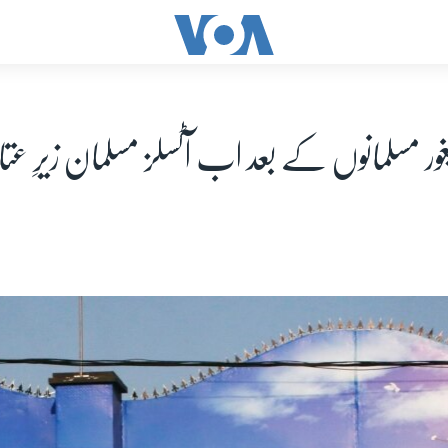
ور مسلمانوں کے بعد اب آٹسلز مسلمان زیرِ ع