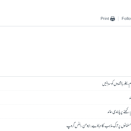
Print
Foll
م، یغور باشندوں کو سزائیں
د
کھنے پر پابندی عائد