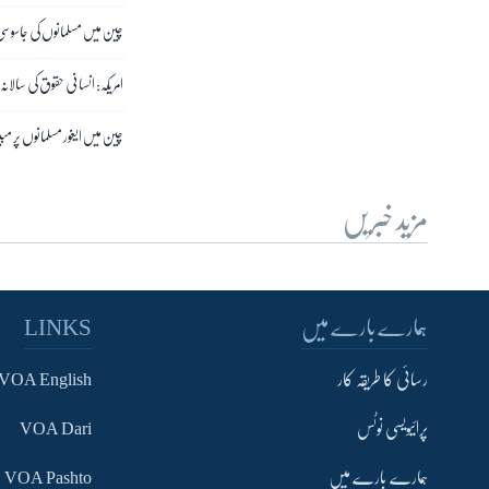
چین میں مسلمانوں کی جاسوسی
امریکہ: انسانی حقوق کی سالانہ
چین میں ایغور مسلمانوں پر م
مزید خبریں
ہمارے بارے میں
LINKS
رسائی کا طریقہ کار
VOA English
پرائیویسی نوٹس
VOA Dari
ہمارے بارے میں
VOA Pashto