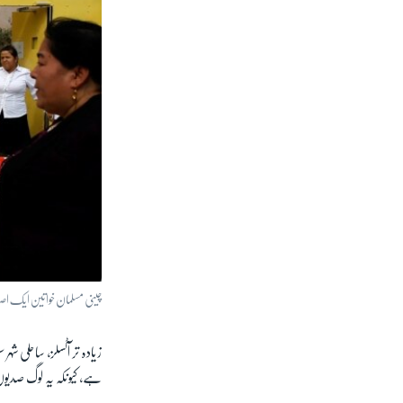
چینی مسلمان خواتین ایک اصل
زیادہ تر آٹسلز، ساحلی شہر
ہے، کیونکہ یہ لوگ صدی