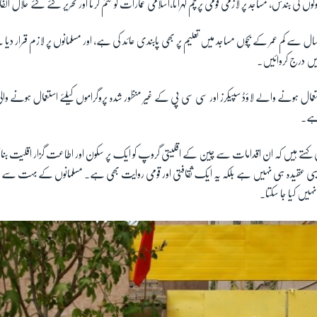
ں کی بندش، مساجد پر لازمی قومی پرچم لہرانا،اسلامی عمارات کو ختم کرنا اور تحریر کئے گئے حلال الف
امی حکومتوں نے 18 سال سے کم عمر کے بچوں مساجد میں تعلیم پر بھی پابندی عائد کی ہے، اور مسلمانوں پر لازم قرار
میں درج کروائیں۔
مال ہونے والے لاؤڈ سپیکرز اور سی سی پی کے غیر منظور شدہ پروگراموں کیلئے استعمال ہونے والی ما
 ہے۔
یی کہتے ہیں کہ ان اقدامات سے چین کے اقلیتی گروپ کو ایک پر سکون اور اطاعت گزار اقلیت بنان
ی عقیدہ ہی نہیں ہے بلکہ یہ ایک ثقافتی اور قومی روایت بھی ہے۔ مسلمانوں کے بہت سے رسو
ہیں کیا جا سکتا۔