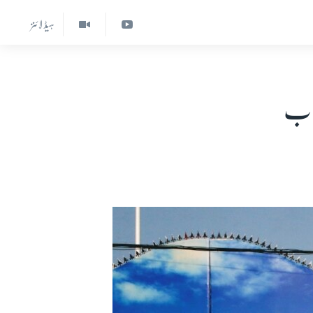
ہیڈ لائنز
تاب