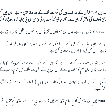
 میں ایغور مسلمانوں کے بعد، اب چین کی حکومت ملک کے دور دراز جنوبی صوبے ہنان میں آٹسلز 
ق ڈھالنے کی کوشش کر رہی ہے۔ تا کہ چائنیز کمیونسٹ پارٹی (سی سی پی) اپنا اثر و رسوخ قائم ر
و ہوا کا حامل جزیرہ ہے، جہاں سنی مسلمانوں کی تقریباً دس ہزار نفوس پر مشتمل آبادی رہتی ہے
وں کے مطابق ڈھالنے کے عمل کے لیے استعمال ہونے والی اصطلاح، سینی سائزیشن کہلاتی ہے،
ا ہے۔ اس عمل کی دنیا بھر میں مذمت کی گئی ہے۔
ے یہ امتیازی سلوک روا رکھے ہوئے ہے، بلکہ چین کے مسیحی اور بودھ مت کے پیروکار بھی ا
ے خلاف جاری حالیہ مہم کا مقصد یہ ہے کہ سی سی پی کے نظریات، ملک میں تمام مذاہب کے 
 گُو یی نے وائس امریکہ کی مینڈرین سروس کو بتایا کہ سی سی پی کی اسلام کے خلاف سنی سائزیش
 کرنا ہے۔
'جب سے چین نے سن 2018 میں، سنی سائزیشن آف اسلام نامی مہم میں شدت پیدا کی، تب سے مقامی حکومت