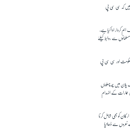
 ہیں کہ سی سی پی
اہم کردار ادا کیا ہے،
سلمانوں سے روابط کیلئے
 اس وقت شروع ہوا، جب مقامی حکومت اور سی سی پی
ک پلان میں چھ پہلوؤں
ونی عمارات کے انہدام
کان کو بھی شامل کرنا
ے نعروں سے ڈھانپا