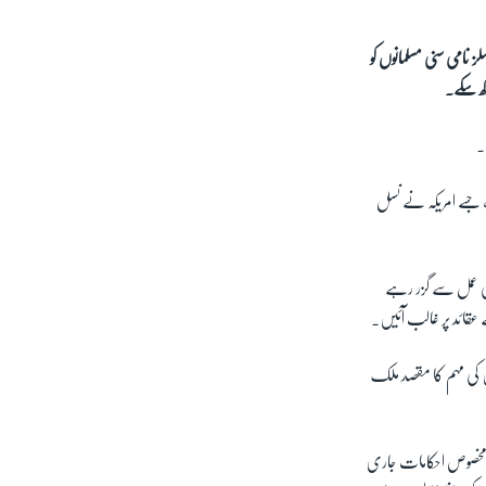
نامی سنی مسلمانوں کو
کھ سکے۔
۔
 جسے امریکہ نے نسل
سی عمل سے گزر رہے
عقائد پر غالب آئیں۔
ن کی مہم کا مقصد ملک
وں نے مخصوص احکامات جاری