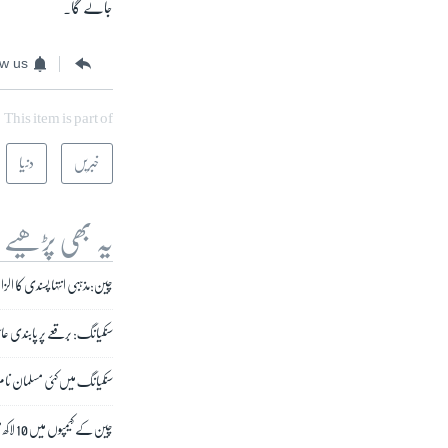
جائے گا۔
ow us
This item is part of
خبریں
دنیا
یہ بھی پڑھیے
چین:مذہبی انتہا پسندی کا الزا
سنکیانگ: برقعے پر پابندی عائ
سنکیانگ میں کئی مسلمان نام ر
چین کے کیمپوں میں 10 لاکھ مسلمانوں پر ترکِ مذہب کا دباؤ ہے: ہیومن رائٹس گروپ