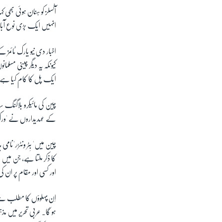
آٹسلز کو ہنان ہوئی بھی
انہیں ایک بڑی نوع آبا
اخبار دی نیو یارک ٹائمز
کیونکہ یہ دیگر چینی مسلم
ایک پل کا کام کیا ہے
کے عہدیداروں نے 'ورک پل
چین میں' بِٹر وِنٹڑر'نام
کا ذکر ملتا ہے، جن میں ن
اور کسی اور مقام پر ان ک
اِن پہلوؤں کا مطلب ہے 
ہو گا۔ عربی تحریر میں م