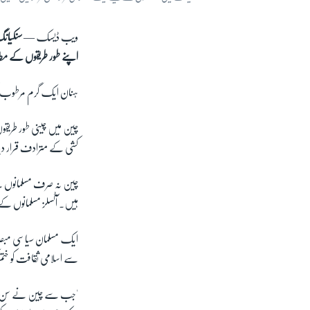
ویب ڈیسک —
سنکیانگ
اپنے طور طریقوں کے مطاب
ہنان ایک گرم مرطوب آب 
چین میں چینی طور طریق
کشی کے مترادف قرار دی
چین نہ صرف مسلمانوں س
ہیں۔ آٹسلز مسلمانوں ک
ایک مسلمان سیاسی مبصر،
سے اسلامی ثقافت کو ختم