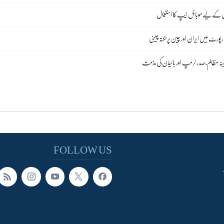
 کے لیے موبائل ایپ کا استعمال
 رپورٹ میں ایران اور چین پر نکتہ چینی
بینہ مظالم، صدر ٹرمپ اور بائیڈن کی مذمت
FOLLOW US