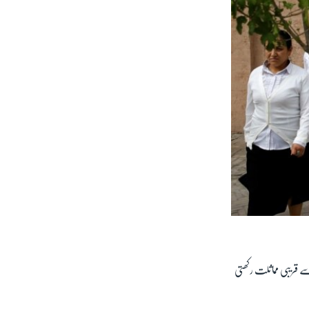
ں سے قریبی مماثلت رکھتی