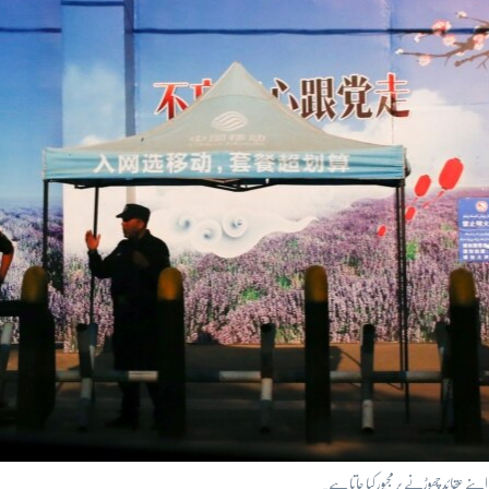
ے عقائد چھوڑنے پر مجبور کیا جاتا ہے۔