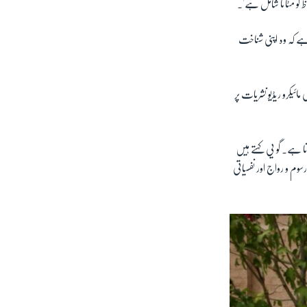
اظ کو مٹانا شامل ہے'۔
 دیا ہے کہ وہ اپنی شناخت
ئیکرو ریڈیو نشریات پر
ا ہے۔ گو یی کہتے ہیں
م و رواج اور نفسیاتی