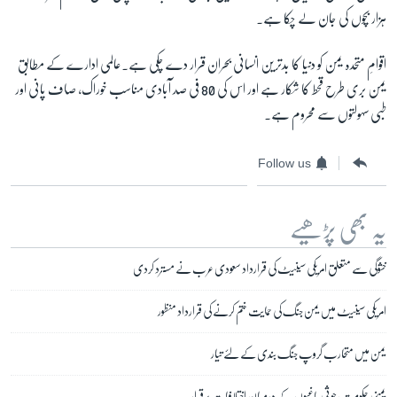
ہزار بچوں کی جان لے چکا ہے۔
اقوامِ متحدہ یمن کو دنیا کا بدترین انسانی بحران قرار دے چکی ہے۔عالمی ادارے کے مطابق
یمن بری طرح قحط کا شکار ہے اور اس کی 80 فی صد آبادی مناسب خوراک، صاف پانی اور
طبی سہولتوں سے محروم ہے۔
Follow us
یہ بھی پڑھیے
خشوگی سے متعلق امریکی سینیٹ کی قرارداد سعودی عرب نے مسترد کردی
امریکی سینیٹ میں یمن جنگ کی حمایت ختم کرنے کی قرارداد منظور
یمن میں متحارب گروپ جنگ بندی کے لئے تیار
یمنی حکومت، حوثی باغیوں کے درمیان اختلافات برقرار