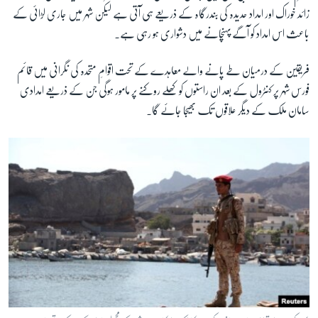
زائد خوراک اور امداد حدیدہ کی بندرگاہ کے ذریعے ہی آتی ہے لیکن شہر میں جاری لڑائی کے
باعث اس امداد کو آگے پہنچانے میں دشواری ہو رہی ہے۔
فریقین کے درمیان طے پانے والے معاہدے کے تحت اقوامِ متحدہ کی نگرانی میں قائم
فورس شہر پر کنٹرول کے بعد ان راستوں کو کھلے روکنے پر مامور ہوگی جن کے ذریعے امدادی
سامان ملک کے دیگر علاقوں تک بھیجا جائے گا۔