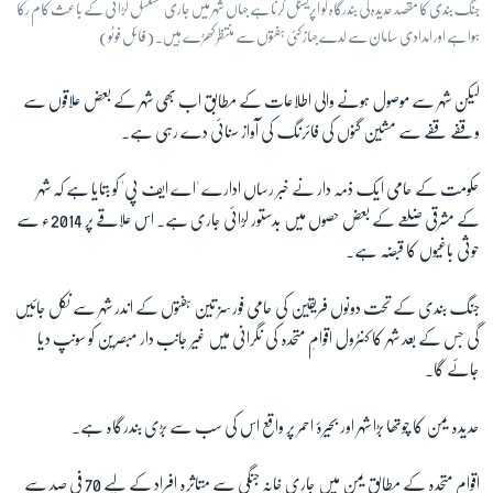
جنگ بندی کا مقصد حدیدہ کی بندرگاہ کو آپریشنل کرنا ہے جہاں شہر میں جاری مسلسل لڑائی کے باعث کام رکا
ہوا ہے اور امدادی سامان سے لدے جہاز کئی ہفتوں سے منتظر کھڑے ہیں۔ (فائل فوٹو)
لیکن شہر سے موصول ہونے والی اطلاعات کے مطابق اب بھی شہر کے بعض علاقوں سے
وقفے قفے سے مشین گنوں کی فائرنگ کی آواز سنائی دے رہی ہے۔
حکومت کے حامی ایک ذمہ دار نے خبر رساں ادارے 'اے ایف پی' کو بتایا ہے کہ شہر
کے مشرقی ضلعے کے بعض حصوں میں بدستور لڑائی جاری ہے۔ اس علاقے پر 2014ء سے
حوثی باغیوں کا قبضہ ہے۔
جنگ بندی کے تحت دونوں فریقین کی حامی فورسز تین ہفتوں کے اندر شہر سے نکل جائیں
گی جس کے بعد شہر کا کنٹرول اقوامِ متحدہ کی نگرانی میں غیر جانب دار مبصرین کو سونپ دیا
جائے گا۔
حدیدہ یمن کا چوتھا بڑا شہر اور بحیرۂ احمر پر واقع اس کی سب سے بڑی بندرگاہ ہے۔
اقوامِ متحدہ کے مطابق یمن میں جاری خانہ جنگی سے متاثرہ افراد کے لیے 70 فی صد سے