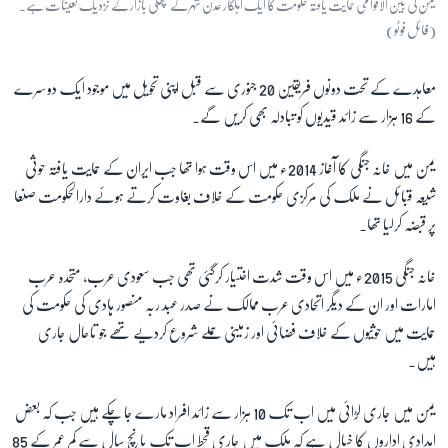
یمن کی بین الاقوامی حمایت یافتہ حکومت کا ایک اہلکار عدن شہر کے مچھلی بازار کے نزدیک تعینات ہے۔
(فائل فوٹو)
معاہدے کے تحت دونوں فریقین 20 جنوری سے قبل اپنی تحویل میں موجود ایک دوسرے
کے 16 ہزار سے زائد قیدیوں کو تبادلہ بھی کریں گے۔
یمن میں خانہ جنگی کا آغاز 2014ء میں اس وقت ہوا تھا جب ایران کے حمایت یافتہ حوثی
شیعہ قبائل نے ملک کی مرکزی حکومت کے خلاف بغاوت کرتے ہوئے دارالحکومت صنعا
پر قبضہ کرلیا تھا۔
خانہ جنگی 2015ء میں اس وقت شدت اختیار کرگئی تھی جب سعودی عرب، متحدہ عرب
امارات اور ان کے دیگر اتحادی عرب ممالک نے صدر عبد ربہ منصور ہادی کی حکومت کی
حمایت میں حوثیوں کے خلاف فضائی اور زمینی حملے شروع کردیے تھے جو تاحال جاری
ہیں۔
یمن میں جاری لڑائی میں اب تک 10 ہزار سے زائد افراد مارے جا چکے ہیں جب کہ بعض
امدادی اداروں کا خیال ہے کہ ملک میں جاری قحط اب تک پانچ سال سے کم عمر کے 85