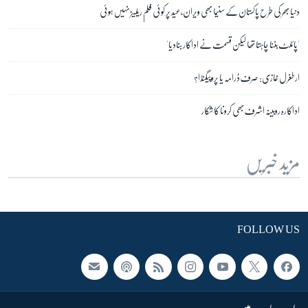
دنیا بھر کی طرح پاکستان کے سنیما بھی ویران، عید پر کوئی فلم ریلیز نہیں ہوئی
'پائلٹ بننا چاہتا تھا لیکن قسمت نے اداکار بنادیا'
ارطغرل غازی: صرف ڈرامہ یا پروپیگنڈا؟
اداکارہ روبینہ اشرف بھی کرونا کا شکار
مزید خبریں
FOLLOW US