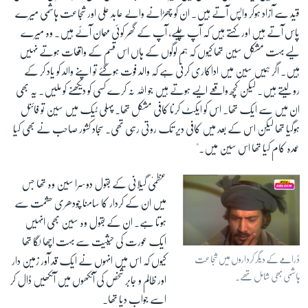
قید سے آزاد ہوکر واپس آتے ہیں۔ ان کو چھڑانے والے عابد علی اور شجاعت ہاشمی میرے
پاس آتے ہیں اور کہتے ہیں کہ آپ چلیے، آپ کے گھر کوئی مہمان آئے ہیں۔ وہ میرے
لیے بہت مشکل سین تھا کیوں کہ ہم لوگوں کے ہاں اس قسم کے واقعات ہوتے نہیں
ہیں۔ اگر ہمیں سین میں اداکاری کرنی ہے کہ والد فوت ہوگئے تو اپنے والد کو یاد کر کے
رولیتے ہیں۔ لیکن کچھ واقعے ایسے ہوتے ہیں جو اللہ نہ کرے کسی کو دیکھنے کو ملیں۔ یہ بھی
ان میں سے ایک تھا۔ اس کو ایکٹ کرنا کافی مشکل تھا۔ پہلی ٹیک میں سین تو فائنل
ہوگیا تھا لیکن اس کے بعد میں کافی دیر تک روتی رہی تھی۔ سجاد کشور صاحب نے بھی کیا
عمدہ کام کیا تھا اس سین میں۔"
عظمیٰ گیلانی کے بقول دوسرا سین وہ تھا جس
میں ان کے کردار کا سامنا چودھری حشمت سے
ہوتا ہے۔ ان کے بقول وہ سین بھی انہیں
ایک عورت کی حیثیت سے بہت اچھا لگا تھا
ڈرامے کے دیگر کرداروں میں شجاعت
کیوں کہ اس میں انہوں نے ایک قد آور زمین دار
ہاشمی بھی شامل تھے۔
اور ظالم و جابر شخص کی آنکھوں میں آنکھیں ڈال کر
اسے جواب دیا تھا۔