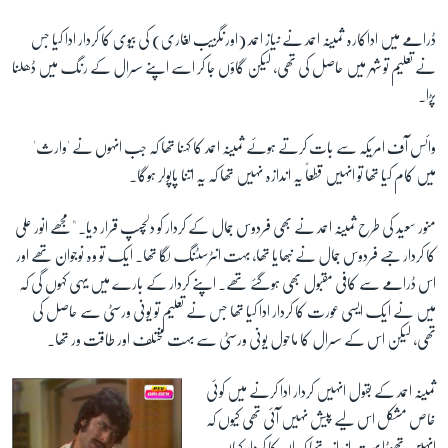
ڈرامے میں اداکارہ ثمینہ احمد نے نیاز احمد (اورنگزیب لغاری) کی بیوی کا کردار ادا کیا جس
نے تعلیم تو شہر میں حاصل کی تھی، لیکن گاؤں جا کر اسے اپنے سسرال کے رنگ میں ڈھلنا
پڑا۔
وائس آف امریکہ سے بات کرتے ہوئے ثمینہ احمد کا کہنا تھا کہ جب انہوں نے 'وارث'
میں کام کیا تھا تو انہیں قطعاً یہ اندازہ نہیں تھا کہ یہ اتنا پاپولر ہوگا۔
منور سعید کی طرح ثمینہ احمد نے بھی فردوس جمال کے کردار کو دلچسپ قرار دیا۔ "مجھے انور علی
کا کردار جسے فردوس جمال نے نبھایا تھا، بہت انٹرسٹنگ لگا تھا۔ ایک تو وہ نوجوان تھے اور
اس ڈرامے سے کافی مقبول بھی ہوگئے تھے۔ اپنے کردار کے بارے میں یہی کہوں گی کہ
میں نے ایک ایسی عورت کا کردار ادا کیا تھا جس نے تعلیم تو یونی ورسٹی سے حاصل کی
تھی، لیکن اس کے سسرال کا ماحول یونی ورسٹی سے بہت مختلف اور طاقت ور تھا۔
ثمینہ احمد کے بقول انہیں کردار ادا کرنے میں کوئی
خاص مشکل اس لیے پیش نہیں آئی تھی کیوں کہ
انہین تھوڑا بہت اندازہ تھا کہ ان کا کردار کہاں