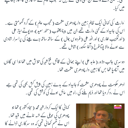
میں کیا۔
'وارث' کی کہانی ایک ظالم زمین دار چودھری حشمت (محبوب عالم) کے گرد گھومتی ہے۔
اس کی جائیداد کے کئی وارث تھے جن میں بیٹا یعقوب (منور سعید)، دو پوتے نیاز علی
(اورنگزیب لغاری) اور انور علی (فردوس جمال) کے ساتھ ساتھ بڑے بیٹے کی پراسرار شادی
سے ہونے والا پوتا فرخ (آغا سکندر) شامل تھے۔
دوسری جانب دلاور (عابد علی) اپنے بھائی کے قاتل فتح شیر کی تلاش میں تھا جو اسی گاؤں
میں آ چھپا تھا جس کا زمین دار چودھری حشمت تھا۔
ادھر حکومت نے چودھری حشمت کو جائیداد کے بدلے زمین کی پیش کش بھی کی تھی جسے
اس نے رد کر دیا تھا اور ڈیم بننے کی راہ میں حائل ہونے کی کوشش کی تھی۔
کہانی کا ایک کردار شیر محمد (سجاد کشور) تھا جو
چودھری کی حویلی کے تہہ خانے میں قید تھا۔
اس نے قسم کھائی تھی کہ وہ سرکاری خزانے کا