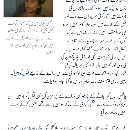
بقول "چوں کہ میں خود کو سمجھ دار اداکاروں کی
فہرست میں شمار کرتی ہوں، اس لیے ہٹ اور
عظمیٰ گیلانی کہتی ہیں کہ سمجھ دار آرٹسٹ
فیل کے بارے میں سوچنا ہمارا کام نہیں اور نہ
کوئی بھی ڈرامہ کرتے وقت کہانی دیکھتا
ہی ہمارا مقصد۔ میں نے وارث اس لیے کیا
ہے۔ اس لیے ہٹ اور فیل کے بارے
کیوں کہ یہ ڈرامہ میرے پسندیدہ رائٹر، شاعر اور
میں سوچنا ہمارا کام نہیں اور نہ ہی ہمارا
انسان امجد اسلام امجد نے لکھا تھا۔ دوسرا یہ کہ
مقصد۔
اس کی کہانی زبردست تھی اور پہلی بار پاکستان کی
ٹی وی اور فلم میں وڈیرا ازم کا پردہ چاک کیا گیا
تھا۔ امجد اسلام امجد نے بہت ہی خوبصورتی سے اس ڈرامے کے ذریعے لوگوں کو بتایا کہ
زمین داری کتنا خوف ناک نظام اور اس کا کیا انجام ہونا چاہیے۔"
چالیس سال گزر جانے کے باوجود بھی ڈرامے کے کچھ سین آج بھی لوگوں کو یاد ہیں۔ ان
سینز کو یاد کرتے ہوئے عظمیٰ گیلانی نے بتایا کہ دو سین ایسے تھے، جنہیں کرتے ہوئے
انہیں بہت مزہ آیا۔
"ڈرامے میں ایک سین تھا جس میں میرے والد سجاد کشور کئی سال بعد چودھری حشمت کی