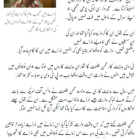
اسٹینڈ کرتا ہے۔ سمجھ دار سی لڑکی، پڑھی لکھی، جو
ڈرامے میں محبوب عالم کا کردار چھا گیا تھا۔
اپنے سسرال کے ماحول میں فٹ نہیں ہو پاتی۔
لیکن پرفارمنس کے لحاظ سے فردوس جمال
کی اداکاری یادگار تھی۔
ان کے بقول ان کا کردار پسند کیا گیا تھا اور ان کی
ان سہیلیوں نے بھی جو ویسے ڈرامے نہیں
دیکھتی تھیں، 'وارث' کو دیکھا اور بتایا بھی کہ انہیں ڈرامے میں ان کا کام پسند آیا۔
ٹی وی ہدایت کار محسن طلعت کا شمار ان ہدایت کاروں میں ہوتا ہے جو ان نوجوانوں میں
شامل ہیں جنہوں نے وارث اس وقت دیکھا جب وہ پی ٹی وی پر دوبارہ نشر ہوا تھا۔
بیس سال سے ہدایت کاری سے وابستہ محسن طلعت نے وائس آف امریکہ سے بات
کرتے ہوئے کہا کہ وارث جیسے ڈرامے بننا اب بہت مشکل ہے۔ ان کے بقول پہلے
اداکاروں کو کردار کی مناسبت سے کاسٹ کیا جاتا تھا لیکن آج کل ایسا نہیں ہوتا۔
محسن طلعت کہتے ہیں کہ جس وقت وارث نشر کیا گیا، اس زمانے میں ڈرامے زیادہ تر خواتین
دیکھا کرتی تھیں۔ وارث کی وجہ سے اس زمانے کے نوجوانوں میں بھی ڈرامے کا شعور پیدا