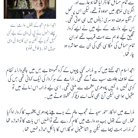
سے تمام مسائل کا ذکر کیا تھا جو ہمارے اور
انگریزی لٹریچر میں موجود تو تھے، لیکن اس پر کھل
کر تنقید صرف دوسری زبانوں میں ہی ہوتی تھی۔
امجد اسلام امجد کے بقول 'وارث' سے
اس لیے 'وارث' کے لیے میں نے ایسے کردار
پہلے انہوں نے پی ٹی وی کے لیے کئی
تخلیق کیے جو ہم سے بہت قریب تھے اور ان
کھیل تحریر کیے لیکن یہ ان کا پہلا ٹی وی
تمام مسائل کی عکاسی بھی کی جن سے معاشرہ دو
سیریل تھا۔ (فائل فوٹو)
چار تھا۔"
امجد اسلام امجد کہتے ہیں کہ یہ ڈرامہ کئی چیزوں کے گرد گھومتا ہے جس میں جاگیردارانہ نظام
کے خلاف بغاوت سب سے آگے تھی۔ ڈرامے کے ہر کردار کی ایک کہانی تھی جس کی
کڑی کہیں نہ کہیں چودھری حشمت سے ملتی تھی۔ اسی لیے ڈرامہ اس زمانے میں تو
مقبول ہوا ہی، لیکن آج بھی لوگ اسے دیکھ کر محظوظ ہوتے ہیں۔
ڈرامے میں اداکار منور سعید نے محبوب عالم کے بڑے بیٹے چودھری یعقوب کا کردار ادا کیا
تھا۔ ان کے بقول جب وہ وارث میں کام کر رہے تھے تو انہیں اس بات کا تو اندازہ تھا
کہ ڈرامہ بہت اچھا ہے لیکن یہ اتنا مقبول ہو گا، اس کا بالکل اندازہ نہیں تھا۔