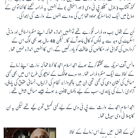
کنور آفتاب (جنرل مینیجر پی ٹی وی لاہور اسٹیشن) نے اُنہیں یہ ڈرامہ لکھنے کا کہا تو ان کے
دماغ میں ایک ایسا اسٹرکچر موجود تھا جس کی مدد سے انہوں نے 'وارث' کی ابتدا کی۔
اُن کے بقول جب وہ ڈرامہ لکھ رہے تھے تو انہیں اندازہ تھا کہ اپنے منفرد اسٹائل اور وزنی
اسکرپٹ کی وجہ سے یہ لوگوں کو کافی پسند آئے گا۔ لیکن 40 سال بعد بھی لوگ اس کے
کرداروں کی گہرائی اور مکالموں کی طاقت کو یاد رکھیں گے، اس کا اُنہیں اندازہ نہیں تھا۔
وائس آف امریکہ سے گفتگو کرتے ہوئے امجد اسلام امجد کا کہنا تھا کہ 'وارث' اپنے زمانے
کے لحاظ سے ایک منفرد ڈرامہ تھا۔ دوسرے ممالک کے لٹریچر کی طرح اس میں بھی کئی
مسائل کی نشان دہی کی گئی تھی جن میں جاگیردارانہ نظام کی خرابیاں، انسانی حقوق کی پامالی،
آزادیٔ رائے کی پابندی، سب کے لیے یکساں قانون نہ ہونے جیسے مسائل شامل تھے۔
امجد اسلام امجد نے 'وارث' سے پی ٹی وی کے لیے کئی کھیل تحریر کیے تھے لیکن یہ ان
کا پہلا ٹی وی سیریل تھا۔
اُن کے بقول "میں نے اس زمانے کے لحاظ