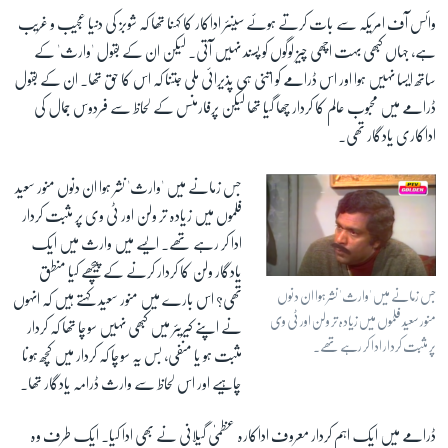
وائس آف امریکہ سے بات کرتے ہوئے سینئر اداکار کا کہنا تھا کہ شوبز کی دنیا عجیب و غریب
ہے، جہاں کبھی بہت اچھی چیز لوگوں کو پسند نہیں آتی۔ لیکن ان کے بقول 'وارث' کے
ساتھ ایسا نہیں ہوا اور اس ڈرامے کو اتنی ہی پذیرائی ملی جتنا کہ اس کا حق تھا۔ ان کے بقول
ڈرامے میں محبوب عالم کا کردار چھا گیا تھا لیکن پرفارمنس کے لحاظ سے فردوس جمال کی
اداکاری یادگار تھی۔
جس زمانے میں 'وارث' نشر ہوا ان دنوں منور سعید
فلموں میں زیادہ تر ولن اور ٹی وی پر مثبت کردار
ادا کر رہے تھے۔ ایسے میں وارث میں ایک
یادگار ولن کا کردار کرنے کے پیچھے کیا منطق
جس زمانے میں 'وارث' نشر ہوا ان دنوں
تھی؟ اس بارے میں منور سعید کہتے ہیں کہ انہوں
منور سعید فلموں میں زیادہ تر ولن اور ٹی وی
نے اپنے کیریئر میں کبھی نہیں سوچا تھا کہ کردار
پر مثبت کردار ادا کر رہے تھے۔
مثبت ہو یا منفی، بس یہ سوچا کہ کردار میں کچھ ہونا
چاہیے اور اس لحاظ سے وارث ڈرامہ یادگار تھا۔
ڈرامے میں ایک اہم کردار معروف اداکارہ عظمیٰ گیلانی نے بھی ادا کیا۔ ایک طرف وہ