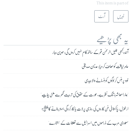
This item is part of
خبریں
آرٹ
یہ بھی پڑھیے
آئندہ کبھی خلیل الرحمٰن قمر کے ساتھ کام نہیں کروں گی: مہرین جبار
عامر لیاقت کو معاف کر دیا: عدنان صدیقی
خود پر ہنس کر لوگوں کو ہنسانے والا جیدی
'ہمارا معاشرہ تنگ نظر ہے، عورت کے حقوق کی تربیت گھر سے ملنی چاہیے'
ارطغرل: پاکستانی فن کاروں کی روزی پر لات یا کارکردگی بہتر بنانے کا چیلنج؟
سعودی عرب کے ڈراموں میں اسرائیل سے تعلقات کے 'اشارے'