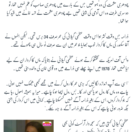
چودھری حشمت کی وہ بہو تھیں جس کے بارے میں چودھری صاحب کو علم نہیں تھا، تو
دوسری طرف وہ اس آدمی کی بیٹی تھیں جسے چودھری حشمت نے تہہ خانے میں قید کیا
ہوا تھا۔
ڈرامہ جس وقت نشر ہوا اس وقت عظمیٰ گیلانی کی عمر صرف 34 برس تھی۔ لیکن انہوں نے
آغا سکندر کی ماں کا کردار خوب نبھایا جو عمر میں ان سے صرف نو سال ہی چھوٹے تھے۔
وائس آف امریکہ سے گفتگو کرتے ہوئے عظمیٰ گیلانی نے بتایا کہ ماں کا کردار ان کے لیے
نیا نہیں تھا، '1970 میں اپنے پہلے ہی ڈرامے میں وہ قوی خان کی والدہ بنی تھیں۔
"اسی سے آپ اندازہ لگا لیں کہ بڑی عمر کا رول کرنے میں مجھے کبھی ججھک نہیں ہوئی۔
چاہے وہ ماں کا رول ہو یاکسی اور کا۔ بس رول اچھا ہونا چاہیے۔ میرا یہ ہمیشہ اصول رہا ہے
کہ جو کردار کروں، اس کے بغیر ڈرامہ آگے نہیں کھسکنا چاہیے۔ کہانی میں اس کردار کی اتنی
جگہ ضرور ہونی چاہیے کہ اس کے بغیر ڈرامہ آگے نہ بڑھ سکے۔"
عظمیٰ گیلانی کہتی ہیں کہ سمجھ دار آرٹسٹ کوئی بھی
ڈرامہ کرتے وقت کہانی دیکھتا ہے۔ ان کے