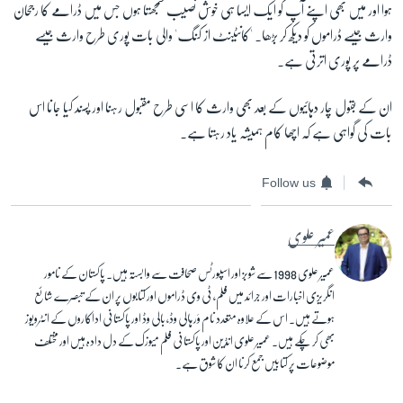
ہوا اور میں بھی اپنے آپ کو ایک ایسا ہی خوش نصیب سمجھتا ہوں جس میں ڈرامے کا رجحان
وارث جیسے ڈراموں کو دیکھ کر بڑھا۔ 'کانٹینٹ از کنگ' والی بات پوری طرح وارث جیسے
ڈرامے پر پوری اترتی ہے۔
ان کے بقول چار دہائیوں کے بعد بھی وارث کا اسی طرح مقبول رہنا اور پسند کیا جانا اس
بات کی گواہی ہے کہ اچھا کام ہمیشہ یاد رہتا ہے۔
Follow us
عمیر علوی
عمیر علوی 1998 سے شوبز اور اسپورٹس صحافت سے وابستہ ہیں۔ پاکستان کے نامور
انگریزی اخبارات اور جرائد میں فلم، ٹی وی ڈراموں اور کتابوں پر ان کے تبصرے شائع
ہوتے ہیں۔ اس کے علاوہ متعدد نام وَر ہالی وڈ، بالی وڈ اور پاکستانی اداکاروں کے انٹرویوز
بھی کر چکے ہیں۔ عمیر علوی انڈین اور پاکستانی فلم میوزک کے دل دادہ ہیں اور مختلف
موضوعات پر کتابیں جمع کرنا ان کا شوق ہے۔