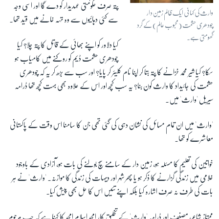
پتہ صرف حکومتی عہدیدار کو دے گا اور اسی وجہ
وارث کی کہانی ایک ظالم زمین دار
سے کئی دہائیوں سے وہ تہہ خانے میں قید تھا۔
چودھری حشمت (محبوب عالم) کے گرد
گھومتی ہے۔
کیا دلاور کو اپنے بھائی کے قاتل کا پتہ چلا؟ کیا
چودھری حشمت ڈیم کو روکنے میں کامیاب ہو
سکا؟ کیا شیر محمد خزانے کا پتہ بتا کر اپنا نام کلیئر کر پایا؟ اور سب سے بڑھ کر یہ کہ چودھری
حشمت کی جائیداد کا وارث کون بنا؟ یہ سب کچھ اور اس کے علاوہ بھی بہت کچھ تھا ڈرامہ
سیریل 'وارث' میں۔
'وارث' میں ان تمام مسائل کی نشان دہی کی گئی تھی جن کا سامنا اس وقت کے پاکستانی
معاشرے کو تھا۔
خواتین کی تعلیم کا مسئلہ ہو، زمین دار کے سامنے سچ بولنے کی بات ہو، آزادی کے باوجود
غلامی میں زندگی گزارنے کا ذکر ہو یا پھر شہر اور دیہات کی زندگی کا موازنہ۔ 'وارث' نے ہر
بات کی طرف نہ صرف اشارہ کیا بلکہ اپنے تئیں اس کا حل بھی پیش کیا۔
ممتاز شاعر، مصنف اور ڈرامہ 'وارث' کے تخلیق کار امجد اسلام امجد کا کہنا ہے کہ جب مرحوم