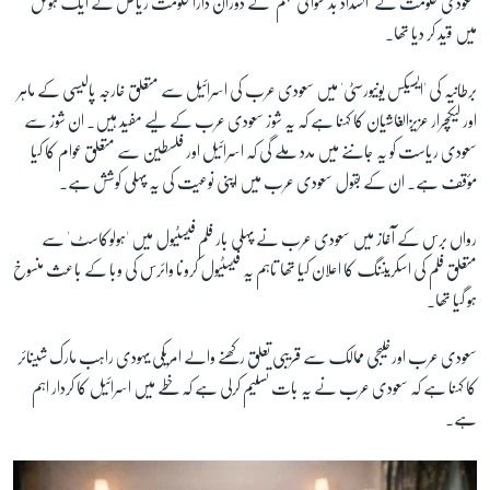
سعودی حکومت نے 'انسداد بدعنوانی مہم' کے دوران دارالحکومت ریاض کے ایک ہوٹل
میں قید کر دیا تھا۔
برطانیہ کی 'ایسیکس یونیورسٹی' میں سعودی عرب کی اسرائیل سے متعلق خارجہ پالیسی کے ماہر
اور لیکچرار عزیزالغاشیان کا کہنا ہے کہ یہ شوز سعودی عرب کے لیے مفید
ہیں۔ ان شوز سے
سعودی ریاست کو یہ جاننے میں مدد ملے گی کہ اسرائیل اور فلسطین سے متعلق عوام کا کیا
مؤقف ہے۔ ان کے بقول سعودی عرب میں اپنی نوعیت کی یہ پہلی کوشش ہے۔
رواں برس کے آغاز میں سعودی عرب نے پہلی بار فلم فیسٹیول میں 'ہولوکاسٹ' سے
متعلق فلم کی اسکریننگ کا اعلان کیا تھا تاہم یہ فیسٹیول کرونا وائرس کی وبا کے باعث منسوخ
ہو گیا تھا۔
سعودی عرب اورخلیجی ممالک سے قریبی تعلق رکھنے والے امریکی یہودی راہب مارک شینائر
کا کہنا ہے کہ سعودی عرب نے یہ بات تسلیم کرلی ہے کہ خطے میں اسرائیل کا کردار اہم
ہے۔