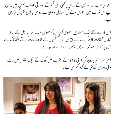
سعودی عرب اور اسرائیل کے درمیان کسی بھی قسم کے سفارتی تعلقات نہیں ہیں۔ اس
لیے
اس ڈرامے میں سعودی لڑکے کی اسرائیلی نوجوان سے دوستی پر شدید تنقید کی جا رہی
ہے۔
اسی ڈرامے کے ایک منظر میں سعودی کرداروں کو سعودی عرب اور اسرائیل کے ساتھ
تجارتی تعلقات قائم کرنے کے حق میں اور فلسطینیوں کے خلاف بات کرتے دکھایا گیا ہے
جس پر سعودی معاشرے میں خاصی لے دے ہو رہی ہے۔
اسی طرح 'ام ہارون' کی کہانی 1940 کے عشرے میں کویت کے ایک گاؤں میں رہنے
والی یہودی کمیونٹی کے گرد گھومتی ہے۔