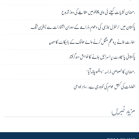
رمضان نشریات کیلئے ٹی وی چینلز میں مقابلے کی دوڑ شروع
پاکستان میں 'ارطغرل غازی' کی دھوم، ڈرامے کے دوران اشتہارات سے ناظرین تنگ
سفارت خانے یروشلم منتقل کرنے والے ممالک کے بائیکاٹ کا عندیہ
پاکستانی پاسپورٹ پر اسرائیل جانے کا خواہش مند گرفتار
رمضان کا خصوصی ڈرامہ ’دیکھو چاند آیا‘
انعامات کی کشش عوام کی کمزوری ہے: ساحر لودھی
مزید خبریں