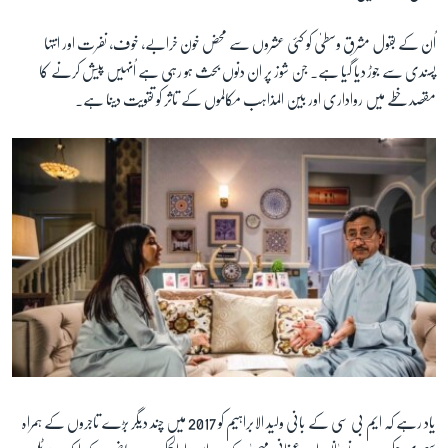
اُن کے بقول مشرقِ وسطیٰ کو کئی عشروں سے محض خون خرابے، خوف، نفرت اور انتہا
پسندی سے جوڑ دیا گیا ہے۔ جن شوز پر ان دنوں بحث ہو رہی ہے اُنہیں پیش کرنے کا
مقصد خطے میں رواداری اور بین المذاہب مکالموں کے تاثر کو تقویت دینا ہے۔
یاد رہے کہ
ایم بی سی کے بانی ولید الابراہیم کو 2017 میں چند دیگر بڑے تاجروں کے ہمراہ