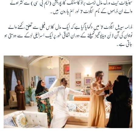
سیٹیلا
ئٹ نیٹ ورک مڈل ایسٹ براڈ کاسٹنگ کارپوریشن (ایم بی سی) سے نشر ہونے
والے ان ڈراموں کے نام 'ایگزٹ 7' اور 'امِّ ہارون' ہیں۔
زبان
ڈرامہ سیریل 'ایگزٹ 7' میں دکھایا گیا ہے کہ ایک مڈل کلاس فیملی سے تعلق رکھنے والے
نوجوان کی آن لائن ویڈیو گیمز کھیلنے کے دوران اتفاقی طور پر ایک اسرائیلی لڑکے سے دوستی ہو
جاتی ہے۔