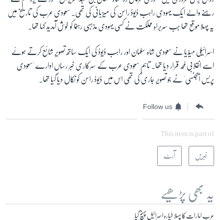
رہنے والے ایک یہودی راہب ڈیوڈ راسن کی میزبانی کی تھی۔ سعودی عرب کی تاریخ میں
یہ پہلا موقع تھا جب سربراہِ مملکت نے کسی یہودی مذہبی رہنما کو خوش آمدید کہا تھا۔
اسرائیلی میڈیا نے سعودی شاہ سلمان اور راہب ڈیوڈ کی ایک ساتھ تصویر شائع کرتے ہوئے
اسے انقلابی لمحہ قرار دیا تھا۔
تاہم
سعودی عرب کے سرکاری خبر رساں ادارے 'سعودی
پریس ایجنسی' نے جو تصویر جاری کی تھی اس میں ڈیوڈ راسن کو نکال دیا گیا تھا۔
Follow us
This item is part of
خبریں
آرٹ
یہ بھی پڑھیے
عرب امارات کا پہلا طیارہ اسرائیل پہنچ گیا