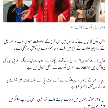
ڈرامہ سیریل 'ایگزٹ 7' کا ایک منظر
بعض لوگوں کا خیال ہے کہ ڈراموں میں اس طرح کے موضوعات سعودی عرب اور اسرائیل
کے درمیان تعلقات کے حق میں رائے عامہ ہموار کرنے کی کوشش ہو سکتی ہے۔
دونوں ڈرامے سعودی اثر و رسوخ کے تحت چلنے والے سیٹیلائٹ نیٹ ورک 'ایم بی سی' کی
پروڈکشن ہیں جو 2017 سے سعودی حکومت کے مکمل کنٹرول میں ہے۔
ایم بی سی کے ترجمان مازن ہائیک نے 'اے ایف پی' سے بات چیت میں
ڈرامے پر
ہونے والی تنقید کو مسترد کیا ہے۔
اُن کا کہنا تھا کہ رمضان میں دکھائے جانے والے شوز مشرقِ وسطیٰ کی ٹاپ ریٹنگز میں
شامل ہوتے ہیں۔