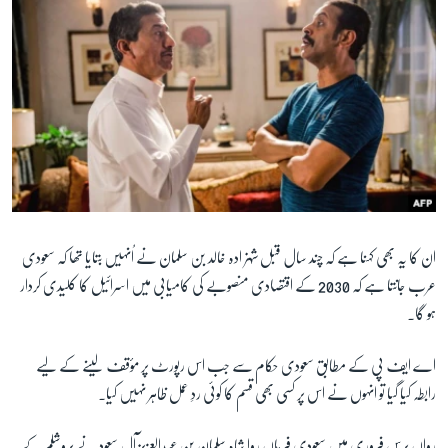
ان کا یہ بھی کہنا ہے کہ چند سال قبل شہزادہ خالد بن سلمان نے اُنہیں بتایا تھا کہ سعودی
عرب جانتا ہے کہ 2030 کے اقتصادی منصوبے کی کامیابی میں اسرائیل کا کلیدی کردار
ہو گا۔
اے ایف پی کے مطابق سعودی حکام سے جب اس رپورٹ پر مؤقف لینے کے لیے
رابطہ کیا گیا تو انہوں نے اس پر کسی بھی قسم کا کوئی ردِ عمل ظاہر نہیں کیا۔
رواں برس فروری میں سعودی فرماں روا شاہ سلمان
بن عبدالعزیز آل سعود
نے یروشلم کے