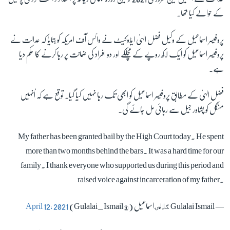
کے حوالے کیا تھا۔
زبان
پروفیسر اسماعیل کے وکیل فضل الہیٰ ایڈوکیٹ نے وائس آف امریکہ کو بتایا کہ عدالت نے
پروفیسر اسماعیل کو ایک لاکھ روپے کے مچلکے اور دو افراد کی ضمانت پر رہا کرنے کا حکم دیا
ہے۔
فضل الہیٰ کے مطابق پروفیسر اسماعیل کو ابھی تک رہا نہیں کیا گیا۔ توقع ہے کہ اُنہیں
منگل کو پشاور جیل سے رہائی مل جائے گی۔
My father has been granted bail by the High Court today. He spent
more than two months behind the bars. It was a hard time for our
family. I thank everyone who supported us during this period and
raised voice against incarceration of my father.
— Gulalai Ismail ګلالۍاسماعیل (@Gulalai_Ismail)
April 12, 2021