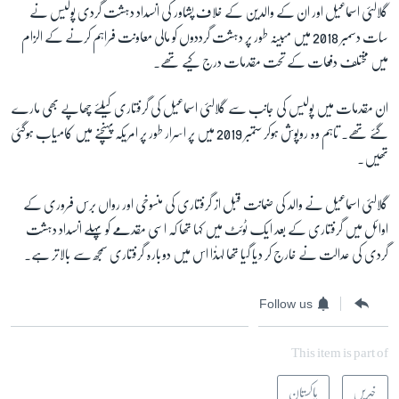
گلالئی اسماعیل اور ان کے والدین کے خلاف پشاور کی انسداد دہشت گردی پولیس نے
سات دسمبر 2018 میں مبینہ طور پر دہشت گرددوں کو مالی معاونت فراہم کرنے کے الزام
میں مختلف دفعات کے تحت مقدمات درج کیے تھے۔
ان مقدمات میں پولیس کی جانب سے گلالئی اسماعیل کی گرفتاری کیلئے چھاپے بھی مارے
گئے تھے۔ تاہم وہ روپوش ہوکر ستمبر 2019 میں پر اسرار طور پر امریکہ پہنچنے میں کامیاب ہوگئی
تھیں۔
گلالئی اسماعیل نے والد کی ضمانت قبل از گرفتاری کی منسوخی اور رواں برس فروری کے
اوائل میں گرفتاری کے بعد ایک ٹوئٹ میں کہا تھا کہ اسی مقدمے کو پہلے انسداد دہشت
گردی کی عدالت نے خارج کر دیا گیا تھا لہذٰا اس میں دوبارہ گرفتاری سمجھ سے بالاتر ہے۔
Follow us
This item is part of
خبریں
پاکستان