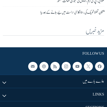
صوابی: پی ٹی ایم رہنماؤں کی عبوری ضمانت منظور
پختون تحفظ تحریک کی رہنما گلالئی حراست میں لیے جانے کے بعد رہا
مزید خبریں
FOLLOW US
ہمارے بارے میں
LINKS