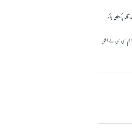
اکہ پاکستان جا کر
ہ ایم سی سی نے ابھی