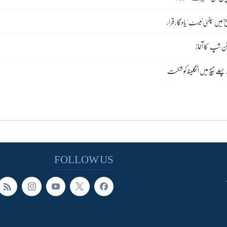
میں 'چنئی ٹیسٹ' یادگار قرار
ئن شپ' کا آغاز
لے میچ میں انگلینڈ کو شکست
FOLLOW US