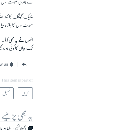
کے بعد کی صورت حال پر 
مائیک گیٹنگ کا کہنا تھا 
صورت حال کا جائزہ لیا
انہوں نے یہ بھی کہا کہ
تک وہاں کا کوئی دورہ کی
ow us
This item is part of
خبریں
کھیل
یہ بھی پڑھیے
ٹوکیو اولمپکس اسٹیڈیمز: 