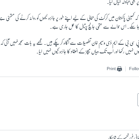
بھی تبادلہ خیال کیا۔
کہ کمیٹی پاکستان میں کرکٹ کی بحالی کے لیے اپنے طور پر جائزہ ٹیموں کو روانہ کرنے کی متمنی ہے، ت
 جا سکے۔ اس حوالے سے حتمی جانچ پڑتال کا عمل جاری ہے۔
 پی سی بی کے ایم ڈی وسیم خان تفصیلات سے آگاہ کر چکے ہیں۔ مجھے یہ بات سمجھ نہیں آئی ک
وں نہیں رکھا اور اب تک وہاں میچز کے انعقاد کا جائزہ کیوں نہیں لیا۔
Print
Foll
جاپانی فن تعمیر کے شاہکار