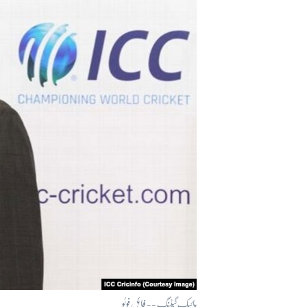
آرٹ
آزادیٔ صحافت
سائنس و ٹیکنالوجی
صحت
دلچسپ و عجیب
ویڈیوز
آڈیو
اسپیشل کوریج
اداریہ
مائیک گیٹنگ -- فائل فوٹو