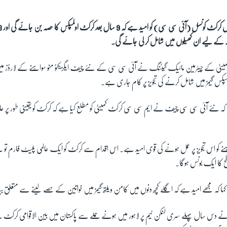
ہ کے لیے ان کھیلوں میں شامل کر لی جائے گی۔
میٹی کے چیئرمین مائیک گیٹنگ نے آئی سی سی کے نئے چیف ایگزیکٹو منو سواہنے کے لارڈز
ولمپکس گیمز میں شامل کرنے کی تجویز پر کام جاری ہے
۔
ا کہ نئے آئی سی سی چیف نے ایم سی سی کرکٹ کمیٹی کو مطلع کیا ہے کہ کرکٹ کو یقینی طور پر 
ہنے کو اس تجویز پر عمل ہونے کی قوی امید ہے۔ اس اقدام سے کرکٹ کو ایک عالمی پلیٹ فارم تو م
 کا ایک بونس ہوگا۔
 کہ مجھے امید ہے کہ اگلے کچھ دنوں میں کامن ویلتھ گیمز میں خواتین کے حصے لینے سے متعلق ب
 نے دس سال پہلے سری لنکن ٹیم پر لاہور میں ہونے حملے سے پاکستان میں بین الاقوامی کرکٹ