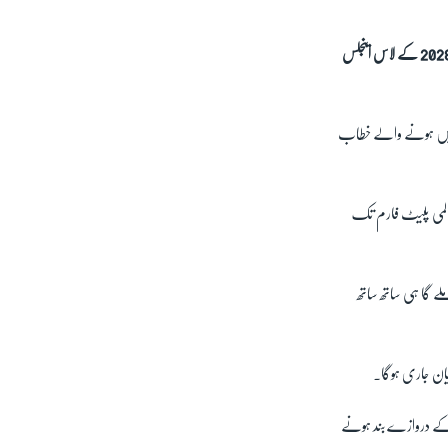
انٹرنیشنل کرکٹ کونسل (آئی سی سی) کو امید ہے کہ 9 سال بعد کرکٹ اولمپکس کا حصہ بن جائے گی اور 2028 کے لاس اینجلس
 میں ہونے والے خطاب
عالمی پلیٹ فارم تک
لے گا ہی ساتھ ساتھ
یان جاری ہوگا۔
 کے دروازے بند ہونے