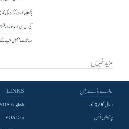
پاکستان ٹیسٹ کرکٹ کی تاریخ 
آئی سی سی 'ورلڈ ٹیسٹ چیمپ
ورلڈ ٹیسٹ چیمپئن شپ کے پہ
مزید خبریں
ہمارے بارے میں
LINKS
رسائی کا طریقہ کار
VOA English
پرائیویسی نوٹس
VOA Dari