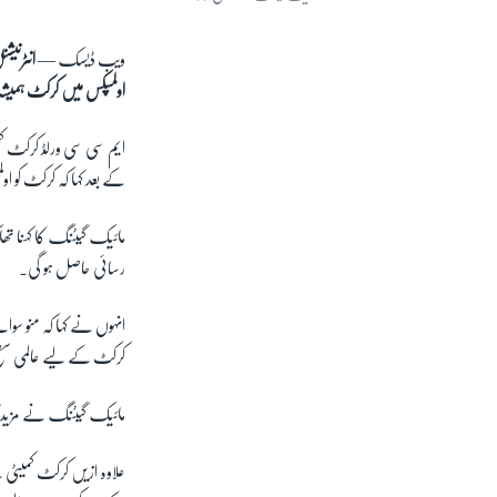
ویب ڈیسک —
اولمپکس میں کرکٹ ہمیش
ایم سی سی ورلڈ کرکٹ ک
کے بعد کہا کہ کرکٹ کو ا
مائیک گیٹنگ کا کہنا تھ
رسائی حاصل ہو گی۔
انہوں نے کہا کہ منو سوا
کرکٹ کے لیے عالمی سطح
مائیک گیٹنگ نے مزید کہا
علاوہ ازیں کرکٹ کمیٹی