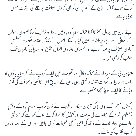
کرتے ہوئے کہا کہ احتجاج کے نام پر کسی کو بھی آزادی صحافت پر حملے کی اجازت نہیں
ہونی چاہئے۔
اپنے بیان میں بلاول بھٹو کا کہنا تھا کہ میڈیا کو دباؤ میں ڈالنا اور ڈکٹیٹ کرنا جمہوری اصولوں
کے منافی ہے جسے برداشت نہیں کیا جا سکتا۔ انہوں نے کہا کہ موجودہ حکومت مسلسل
آزادی صحافت پر حملہ آور ہے اور جمہوری، بنیادی انسانی حقوق اور میڈیا کی آزادیاں تک
صلب کر رکھی ہیں۔
پیپلز پارٹی کے سربراہ نے کہا کہ وفاقی دارالحکومت میں ایک گروپ نے آ کر میڈیا ہائوس کا
راستہ بند کردیا اور حکومت تماشہ دیکھتی رہی۔ ان کے مطابق اخبار کا گھیرائو صحافت کی آواز
دبانے کا ایک سوچا سمجھا منصوبہ ہے۔
پاکستان مسلم لیگ (ن) کی ترجمان مریم اور نگزیب نے ڈان گروپ اسلام آباد کے دفتر پر
نامعلوم افراد کے محاصرے کی مذمت اور تشویش کا اظہار کرتے ہوئے کہا ہے کہ صحافتی
ادارے پر دھاوا بولنے کے واقعہ کی اعلی سطحی تحقیقات کرائی جائیں اور اس کے ذمہ داروں
کو بے نقاب کیا جائے۔