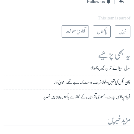
Follow us
This item is part of
خبریں
پاکستان
آزادیِٔ صحافت
یہ بھی پڑھیے
سرل المیڈا نے 'ڈان' کیوں چھوڑا؟
ڈان لیکس کیا تھیں؟ نواز شریف درست کہہ رہے تھے، اسحاق ڈار
فریڈم ہاؤس رپورٹ، جمہوری آزادیوں کے لحاظ سے پاکستان 39ویں نمبر پر
مزید خبریں