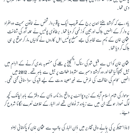
دی تھا۔
زبان
یاد رہے کہ گزشتہ ہفتے لندن برج کے قریب ایک چاقو بردار شخص نے خاتون سمیت دو افراد
پر وار کر کے انہیں ہلاک اور تین کو زخمی کر دیا تھا۔ برطانوی پولیس نے حملہ آور کی شناخت
عثمان خان کے نام سے ظاہر کی جسے مسلح پولیس اہل کاروں نے گولیاں مار کر موقع پر ہی
ہلاک کر دیا تھا۔
عثمان خان کو اس سے قبل شہر کی سٹاک ایکسچینج پر حملے کی منصوبہ بندی کرنے کے الزام میں
جیل بھیجا گیا تھا اور وہ گزشتہ دسمبر سے مشروط ضمانت پر جیل سے باہر تھے۔ 2012 میں
انھیں 'عوام کی حفاظت' کی غرض سے غیر معینہ مدت کے لیے قید کی سزا سنائی گئی تھی۔
سوموار کی شام اسلام آباد کے زیرو پوائنٹ پر واقع روزنامہ ڈان کے دفتر کے باہر اچانک کچھ
لوگ نمودار ہو گئے جن میں سے زیادہ تر نوجوان تھے اور اخبار کے خلاف نعرے لگانا شروع کر
دیئے۔
لاؤڈ اسپیکر پر کی جانے والی تقاریر میں ڈان اخبار کی جانب سے عثمان خان کو پاکستانی نژاد