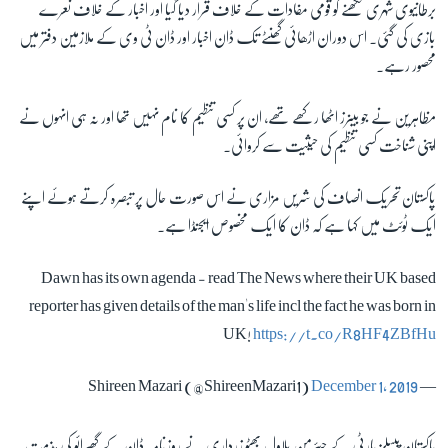
برطانیوی شہری لکھنے کو قومی مفادات کے خلاف قرار دیا گیا اور اخبار کے خلاف نعرے
بازی کی گئی۔ اس دوران اڑھائی گھنٹے تک ڈان اخبار اور ڈان ٹی وی کے ملازمین دفتر میں
محصور رہے۔
مظاہرین نے جو بینرز اٹھا رکھے تھے، ان پر کسی تنظیم کا نام نہیں تھا اور نہ ہی انہوں نے
اپنی شناخت کسی تنظیم کی حیثیت سے کروائی۔
پاکستان تحریک انصاف کی شریں مزاری نے اس صورت حال پر تبصرہ کرتے ہوئے اپنے
ایک ٹوئٹ میں کہا ہے کہ ڈان کا ایک مخصوص ایجنڈا ہے۔
Dawn has its own agenda - read The News where their UK based
reporter has given details of the man's life incl the fact he was born in
UK!
https://t.co/R8HF4ZBfHu
December 1, 2019
— Shireen Mazari (@ShireenMazari1)
پاکستان پیپلز پارٹی کے چیئرمن بلاول بھٹو زرداری نے روزنامہ ڈان کے گھیرائو کی مذمت