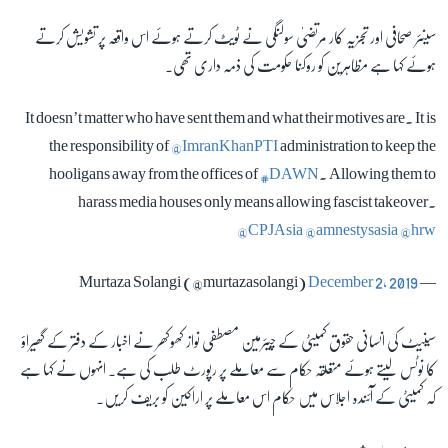
سینئر صحافی اور تجزیہ کار مرتضیٰ سولنگی نے ٹویٹ کرتے ہوئے اس واقعہ پر تشویش کرتے
ہوئے کہا ہے مظاہرین کو روکنا حکومت کی ذمہ داری تھی۔
It doesn’t matter who have sent them and what their motives are. It is
the responsibility of
@ImranKhanPTI
administration to keep the
hooligans away from the offices of
#DAWN
. Allowing them to
harass media houses only means allowing fascist takeover.
@CPJAsia
@amnestysasia
@hrw
December 2, 2019
— Murtaza Solangi (@murtazasolangi)
سینیٹ کی انسانی حقوق کمیٹی کے چیئرمین مصطفی نواز کھوکھر نے اخبار کے دفتر کے گھیراؤ
کا نوٹس لیتے ہوئے متعلقہ حکام سے معاملے پر رپورٹ طلب کی ہے۔ انہوں نے کہا ہے
کہ کمیٹی کے آئندہ اجلاس میں حکام اس معاملے پر اراکین کو بریف کریں۔