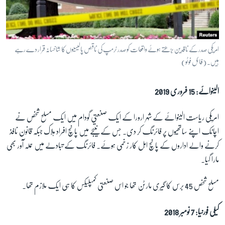
امریکی صدر کے ناقدین بڑھتے ہوئے واقعات کو صدر ٹرمپ کی ناقص پالیسیوں کا شاخسانہ قرار دے رہے
ہیں۔ (فائل فوٹو)
الینوائے: 15 فروری 2019
امریکی ریاست الینوائے کے شہر ارورا کے ایک صنعتی گودام میں ایک مسلح شخص نے
اچانک اپنے ساتھیوں پر فائرنگ کر دی۔ جس کے نتیجے میں پانچ افراد ہلاک جبکہ قانون نافذ
کرنے والے اداروں کے پانچ اہل کار زخمی ہوئے۔ فائرنگ کے تبادلے میں حملہ آور بھی
مارا گیا۔
مسلح شخص 45 برس کا گیری مارٹن تھا جو اس صنعتی کمپلیکس کا ہی ایک ملازم تھا۔
کیلی فورنیا: 7 نومبر 2018