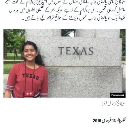
سبیکا شیخ نامی پاکستانی طالبہ سانٹا فی ٹیکساس کے سکول میں ایکسچ چینج پروگرام کے تحت تعلیم
حاصل کر رہی تھیں۔ اس پروگرام کے ذریعے امریکہ بھر کے تعلیمی اداروں میں ہر سال
تقریباً ایک سو پاکستانی طالب علموں کو پڑھنے کے مواقع فراہم کیے جاتے ہیں۔
سبیکا شیخ (فائل فوٹو)
فلوریڈا: 14 فروری 2018