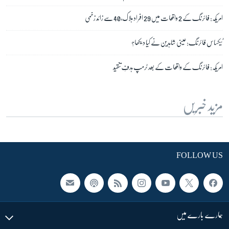
امریکہ: فائرنگ کے 2 واقعات میں 29 افراد ہلاک، 40 سے زائد زخمی
ٹیکساس فائرنگ: عینی شاہدین نے کیا دیکھا؟
امریکہ: فائرنگ کے واقعات کے بعد ٹرمپ ہدفِ تنقید
مزید خبریں
FOLLOW US
ہمارے بارے میں