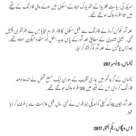
امریکہ کی ریاست فلوریڈا کے شہر پارک لینڈ کے اسکول میں ہونے والی فائرنگ کے نتیجے
میں 17 افراد ہلاک ہو گئے تھے۔
حملہ آور نکولس کروز نے فائرنگ سے قبل اسکول کا فائر الارم بجایا جس سے افراتفری پھیل
گئی۔ عینی شاہدین کے مطابق حملہ آور کے پاس جدید رائفل اور متعدد میگزین موجود تھے۔
بعدازاں پولیس نے حملہ آور کو گرفتار کر لیا۔
ٹیکساس: 5 نومبر 207
ٹیکساس کے گرجا گھر میں جاری تقریب کے دوران ایک مسلح شخص نے اندھا دھند
فائرنگ کر دی جس کے نتیجہ میں 26 افراد ہلاک ہو گئے تھے۔
حملہ آور ڈیون پیٹرک کیلی کو امریکی ایئر فورس نے کئی سال قبل ملازمت سے برطرف کر دیا
تھا۔
لاس ویگاس: یکم اکتوبر 2017