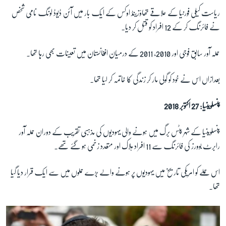
ریاست کیلی فورنیا کے علاقے تھاؤزینڈ اوکس کے ایک بار میں آئن ڈیوڈ لونگ نامی شخص
نے فائرنگ کر کے 12 افراد کو قتل کر دیا۔
حملہ آور سابق فوجی اور 2010، 2011 کے درمیان افغانستان میں تعینات بھی رہا تھا۔
بعدازاں اس نے خود کو گولی مار کر زندگی کا خاتمہ کر لیا تھا۔
پنسلوینیا: 27 اکتوبر 2018
پنسلوینیا کے شہر پٹس برگ میں ہونے والی یہودیوں کی مذہبی تقریب کے دوران حملہ آور
رابرٹ بوورز کی فائرنگ سے 11 افراد ہلاک اور متعدد زخمی ہو گئے تھے۔
اس حملے کو امریکی تاریخ میں یہودیوں پر ہونے والے بڑے حملوں میں سے ایک قرار دیا گیا
تھا۔