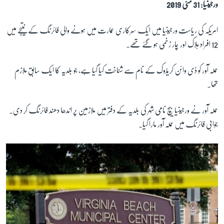
ورجینیا: 31 مئی 2019
امریکہ کی ریاست ورجینیا میں ایک سرکاری عمارت میں ہونے والی فائرنگ کے نتیجے میں
زبان
12 افراد ہلاک اور چار زخمی ہو گئے تھے۔
حملہ آور کو ڈی وائن کریڈوک کے نام سے شناخت کیا گیا ہے، جو بلدیہ کا ایک سابق ملازم
تھا۔
حملہ آور نے ورجینیا بیچ نامی شہر کی بلدیہ کے دفتر میں ملازمین پر اندھا دھند فائرنگ کر دی۔
جوابی فائرنگ میں حملہ آور مارا گیا۔