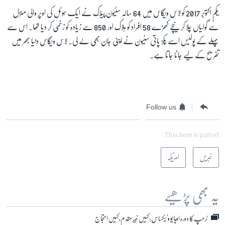
یکم اکتوبر 2017 کو لاس ویگاس میں 64 سالہ سٹیون پیڈک نے ایک ہوٹل کی اوپر والی منزل
سے گولیاں چلا کر نیچے کھڑے 58 افراد کو ہلاک اور 850 سے زیادہ کو زخمی کر دیا تھا۔ اس سے
پہلے کے پولیس اسے پکڑ پاتی سٹیون نے اپنی جان بھی لے لی۔ لاس ویگاس دنیا بھر میں
تفریح کے لیے جانا جاتا ہے۔
Follow us
This item is part of
خبریں
امریکہ
یہ بھی پڑھیے
ٹرمپ کا دورہ اوہایو و ٹیکساس: کہیں خیر مقدم، کہیں احتجاج