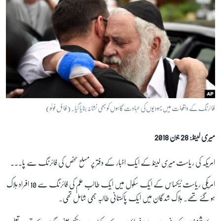
فائرنگ کے واقعات میں یہودیوں کی عبادت گاہوں کو بھی نشانہ بنایا گیا۔ (فائل فوٹو)
میری لینڈ: 28 جون 2018
امریکہ کی ریاست میری لینڈ کے ایک اخبار کے دفتر پر مسلح شخص کی فائرنگ سے پانچ افراد ہلاک ہو گئے تھے۔ پولیس نے اسے سوچی سمجھی کارروائی قرار دیا تھا۔
امریکی ریاست ٹیکساس کے ایک سکول میں ایک طالب علم کی فائرنگ سے 10 افراد ہلاک
ہو گئے تھے۔ ہلاک شدگان میں ایک پاکستانی طالبہ بھی شامل تھی۔