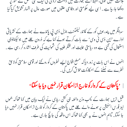
ہلاکت نہیں ہوئی، البتہ اسے بھارت میں دہشت گردی کی ایک نئی شکل کے طور پر
دیکھا جا رہا ہے۔ اسی لیے حکومتی اور دفاعی حلقوں میں صورتِ حال پر اظہارِ تشویش کیا گیا
ہے۔
سرینگر میں پندرہویں کور کے کمانڈر لیفٹننٹ جنرل ڈی پی پانڈے نے بھارت کے نشریاتی
ادارے ’این ڈی ٹی وی‘ سے بات کرتے ہوئے کہا ہے کہ ڈرون حملے میں جو ٹیکنالوجی
استعمال کی گئی ہے وہ ریاستی حمایت اور لشکر طیبہ کی شمولیت کی طرف اشارہ کر رہی ہے۔
انہوں نے اس بات پر زور دیا کہ مسلح افواج ایسے خطروں کو روکنے اور قومی سلامتی کو لاحق
خطرے سے نمٹنے کے امکانات تلاش کریں گی۔
’پاکستان کے کردار کو خارج از امکان قرار نہیں دیا جا سکتا‘
قبل ازیں بھارت کے نائب وزیرِ داخلہ جی کشن ریڈی نے ایک بیان میں کہا تھا کہ جموں
ایئر فورس اسٹیشن پر ہونے والے حملے میں پاکستان کے کردار کو خارج از امکان قرار نہیں دیا
جا سکتا۔ تاہم انہوں نے یہ بھی کہا تھا کہ اس واقعہ کی جانچ جاری ہے۔