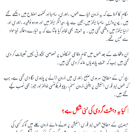
حکام کا کہنا ہے کہ یہ ڈرون طیارے جموں، راجوری، سامبا اور کٹھوعہ اضلاع میں دیکھے گئے
زبان
ہیں۔ چھ پروازیں سامبا سیکٹر میں، تین سے چار ہیرا نگر سیکٹر میں اور دو دو نوشیرہ، راجوری اور
ارنیا سیکٹرز میں دیکھی گئی ہیں۔ یہ اندیشہ بھی ظاہر کیا جاتا ہے کہ یہ طیارے دھماکہ خیز مواد
سے لیس تھے۔
ان واقعات کے بعد جموں میں تمام دفاعی ٹھکانوں پر خصوصی سیکیورٹی ٹیمیں تعینات کر دی
گئی ہیں جب کہ سخت پابندیاں عائد کر دی گئی ہیں۔
رپورٹس کے مطابق سرحدی ضلع راجوری میں ڈرون اڑانے پر پابندی لگا دی گئی ہے، جب
کہ جموں ایئر فورس اسٹیشن پر اینٹی ڈرون سسٹم، ریڈیو فریکوئنسی ڈیٹکٹر اور جیمرز بھی نصب کیے
گئے ہیں۔
کیا یہ دہشت گردی کی نئی شکل ہے؟
مبصرین کے مطابق جموں ایئر فورس اسٹیشن پر ہونے والے ڈرون حملے میں گو کہ کسی کی