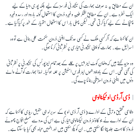
i
ان کے مطابق یہ نہ صرف بھارت کی سیکیورٹی فورسز کے لیے بلکہ پوری دنیا کے لیے
d
ایک خطرہ ہے۔ ان کے مطابق لشکر طیبہ وغیرہ ڈرون کا استعمال گولہ بارود اور رسد وغیرہ
e
پہنچانے کے لیے کیا کرتی تھی۔ لیکن پہلی بار ا س کا استعمال ہتھیار کے طور پر کیا گیا ہے۔
ان کا کہنا ہے کہ اگر کسی ملک نے کسی حد تک اینٹی ڈرون حکمت عملی بنائی ہے تو وہ
اسرائیل ہے۔ بھارت کو اپنی سیکیورٹی تیاری پر نظرِ ثانی کرنا ہوگی۔
وہ مزید کہتے ہیں کہ پٹھان کوٹ ایئر بیس پر حملے کے بعد تمام ایئرپورٹس کی سیکیورٹی پر نظرِ ثانی
کی گئی تھی۔ اس کے باوجود جموں ایئر فورس اسٹیشن پر حملہ ہو گیا۔ لہٰذا بھارت کو آنے والے
دنوں میں اینٹی ڈرون اسٹریٹجی بنانا پڑے گی۔
ڈی آر ڈی او ٹیکنالوجی
دفاعی تحقیق و ترقی کے ادارے (ڈی آر ڈی او) کے سربراہ جی ستیش ریڈی کا کہنا ہے کہ
ان کے ادارے نے جو کاؤنٹر ڈرون ٹیکنالوجی تیار کی ہے اس کی مدد سے مسلح افواج چھوٹے
ڈرونز کا بہت جلد پتا لگا سکتی ہیں۔ ان کو پکڑ سکتی ہیں اور انہیں تباہ بھی کیا جا سکتا ہے۔