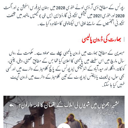
رپورٹس کے مطابق ڈی آر ڈی او نے جنوری 2020 میں ہنڈن ایئرفورس اسٹیشن پر اور اگست
2020 اور جنوری 2021 میں نیشنل سیکیورٹی گارڈ (این ایس جی) کیمپس مانیسر میں مختلف
سیکیورٹی ایجنسیوں کے سامنے اپنی اس ٹیکنالوجی کا مظاہرہ کیا ہے۔
بھارت کی ڈرون پالیسی
مبصرین کے مطابق بھارت میں ڈرون پالیسی پہلے سے موجود ہے۔ حکومت نے رواں
سال مارچ میں اس سلسلے میں پالیسی کا اعلان کیا تھا جس کے مطابق ممبئی، دہلی، چنئی،
کولکاتہ، بنگلور اور حیدرآباد کے انٹرنیشنل ایئر پورٹس کے پانچ کلومیٹر کے دائرے میں اور کسی
بھی سول، پرائیویٹ یا ڈیفنس ایئر پورٹ کے تین کلومیٹر کے دائرے میں ڈرون آپریٹ
نہیں کیا جا سکتا۔
کشمیر: جھڑپوں میں شہریوں کی املاک کے نقصان کا ذمہ دار کون؟
by
وائس آف امریکہ
No media source currently available