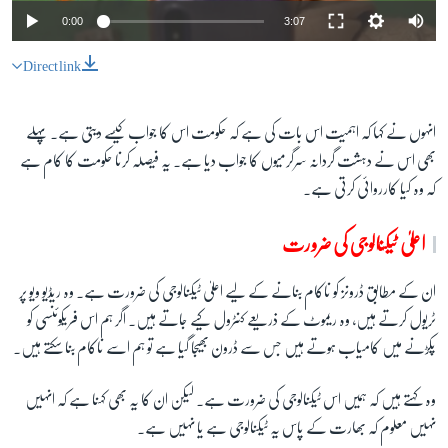
0:00
3:07
Direct link
انہوں نے کہا کہ اہمیت اس بات کی ہے کہ حکومت اس کا جواب کیسے دیتی ہے۔ پہلے
بھی اس نے دہشت گردانہ سرگرمیوں کا جواب دیا ہے۔ یہ فیصلہ کرنا حکومت کا کام ہے
کہ وہ کیا کارروائی کرتی ہے۔
اعلیٰ ٹیکنالوجی کی ضرورت
ان کے مطابق ڈرونز کو ناکام بنانے کے لیے اعلیٰ ٹیکنالوجی کی ضرورت ہے۔ وہ ریڈیو ویو پر
ٹریول کرتے ہیں، وہ ریموٹ کے ذریعے کنٹرول کیے جاتے ہیں۔ اگر ہم اس فریکوئنسی کو
پکڑنے میں کامیاب ہوتے ہیں جس سے ڈرون بھیجا گیا ہے تو ہم اسے ناکام بنا سکتے ہیں۔
وہ کہتے ہیں کہ ہمیں اس ٹیکنالوجی کی ضرورت ہے۔ لیکن ان کا یہ بھی کہنا ہے کہ انہیں
نہیں معلوم کہ بھارت کے پاس یہ ٹیکنالوجی ہے یا نہیں ہے۔