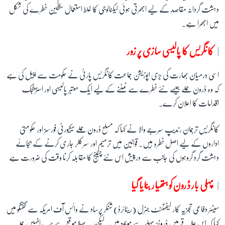
دہشت گردانہ مقاصد کے لیے ابھرتی ہوئی ٹیکنالوجی کا غلط استعمال سنگین خطرے کی شکل
میں ابھرا ہے۔
کانگریس کا پالیسی سازی پر زور
اسی درمیان بھارت کی بڑی اپوزیشن جماعت کانگریس پارٹی نے حکومت سے اپیل کی ہے
کہ وہ ڈرون حملے جیسے نئے خطرے سے نمٹنے کے لیے ایک معتبر پالیسی اور اسٹریٹجک
اقدامات کا اعلان کرے۔
کانگریس ترجمان رندیپ سرجے والا نے کہا کہ مسلح ڈرون حملے سیکیورٹی فورسز اور حکومتی
اداروں کے لیے اصل خطرہ ہیں۔ قوانین میں ترمیم اور سرکلر جاری کرنے کے بجائے
دہشت گرد گروہوں کی جانب سے درپیش اس نئے چیلنج کا مقابلہ کرنا وقت کی ضرورت ہے
پہلی بار ڈرون کو ہتھیار بنایا گیا
سینئر دفاعی تجزیہ کار لیفٹننٹ جنرل (ریٹائرڈ) شنکر پرساد نے وائس آف امریکہ سے گفتگو میں
کہا کہ اس علاقے میں ڈرونز پہلے سے موجود ہیں۔ لیکن یہ پہلا موقع ہے جب انہیں حملہ