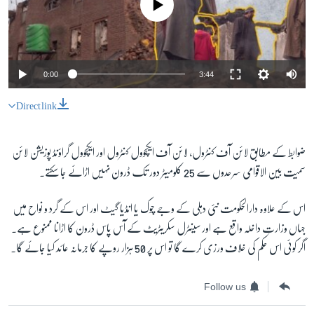
0:00
3:44
Direct link
ضوابط کے مطابق لائن آف کنٹرول، لائن آف ایکچوول کنٹرول اور ایکچوول گراؤنڈ پوزیشن لائن
سمیت بین الاقوامی سرحدوں سے 25 کلومیٹر دور تک ڈرون نہیں اڑائے جا سکتے۔
اس کے علاوہ دارالحکومت نئی دہلی کے وجے چوک یا انڈیا گیٹ اور اس کے گرد و نواح میں
جہاں وزارتِ داخلہ واقع ہے اور سینٹرل سکریٹریٹ کے آس پاس ڈرون کا اڑانا ممنوع ہے۔
اگر کوئی اس حکم کی خلاف ورزی کرے گا تو اس پر 50 ہزار روپے کا جرمانہ عائد کیا جائے گا۔
Follow us