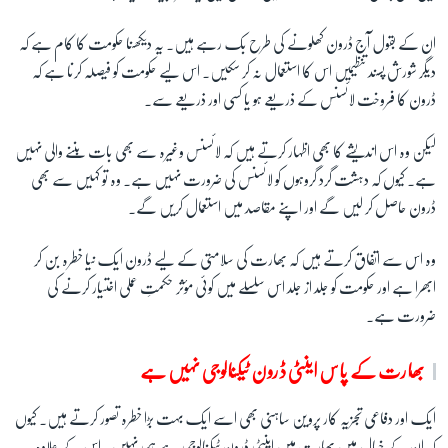
ان کے بقول آج ڈرون کھلونے کی طرح بک رہے ہیں۔ یہ دیکھنا حکومت کا کام ہے کہ
دیگر شورش پسند تنظیمیں اس کا استعمال نہ کر سکیں۔ اس لیے حکومت کو فیصلہ کرنا ہے کہ
ڈرون کا فروخت لائسنس کے ذریعے ہو یا کسی اور ذریعے سے۔
لیکن وہ اس اندیشے کا بھی اظہار کرتے ہیں کہ لائسنس وغیرہ سے بھی بات بننے والی نہیں
ہے۔ کیوں کہ دہشت گرد گروہوں کو لائسنس کی ضرورت نہیں ہے۔ وہ تو کہیں سے بھی
ڈرون حاصل کر لیں گے اور اپنے مقاصد میں استعمال کریں گے۔
وہ اس سے اتفاق کرتے ہیں کہ بھارت کی سلامتی کے لیے ڈرون ایک نیا خطرہ بن کر
ابھرا ہے اور حکومت کو جلد از جلد اس سلسلے میں کوئی مؤثر حکمتِ عملی اختیار کرنے کی
ضرورت ہے۔
بھارت کے پاس اینٹی ڈرون ٹیکنالوجی نہیں ہے
ایک اور دفاعی تجزیہ کار پروین ساہنی بھی اسے ایک بہت بڑا خطرہ تصور کرتے ہیں۔ کیوں
کہ ان کے خیال میں بھارت میں اینٹی ڈرون ٹیکنالوجی ہے ہی نہیں۔ اس کے علاوہ