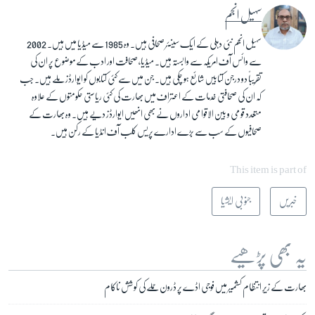
سہیل انجم
سہیل انجم نئی دہلی کے ایک سینئر صحافی ہیں۔ وہ 1985 سے میڈیا میں ہیں۔ 2002
سے وائس آف امریکہ سے وابستہ ہیں۔ میڈیا، صحافت اور ادب کے موضوع پر ان کی
تقریباً دو درجن کتابیں شائع ہو چکی ہیں۔ جن میں سے کئی کتابوں کو ایوارڈز ملے ہیں۔ جب
کہ ان کی صحافتی خدمات کے اعتراف میں بھارت کی کئی ریاستی حکومتوں کے علاوہ
متعدد قومی و بین الاقوامی اداروں نے بھی انھیں ایوارڈز دیے ہیں۔ وہ بھارت کے
صحافیوں کے سب سے بڑے ادارے پریس کلب آف انڈیا کے رکن ہیں۔
This item is part of
خبریں
جنوبی ایشیا
یہ بھی پڑھیے
بھارت کے زیرِ انتظام کشمیر میں فوجی اڈے پر ڈرون حملے کی کوشش ناکام