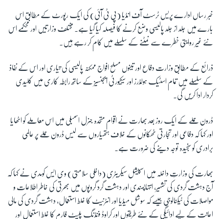
خبر رساں ادارے پریس ٹرسٹ آف انڈیا (پی ٹی آئی) کی ایک رپورٹ کے مطابق اس
بارے میں جلد از جلد پالیسی وضع کرنے کا فیصلہ کیا گیا ہے۔ مختلف وزارتیں اور محکمے اس
نئے غیر روایتی خطرے سے نمٹنے کے سلسلے میں کام کر رہے ہیں۔
ذرائع کے مطابق وزارت دفاع اور تینوں مسلح افواج ممکنہ پالیسی کی تیاری اور اس کے نفاذ
کے سلسلے میں تمام اسٹیک ہولڈرز اور سیکیورٹی ایجنسیز کے ساتھ رابطہ کاری میں کلیدی
کردار ادا کریں گی۔
ڈرون حملے کے ایک روز بعد بھارت نے اقوام متحدہ جنرل اسمبلی میں اس معاملے کو اٹھایا
اور کہا کہ دفاعی اور تجارتی ٹھکانوں کے خلاف ہتھیاروں سے لیس ڈرون حملے پر عالمی
برادری کو سنجیدہ توجہ دینے کی ضرورت ہے۔
بھارت کی وزارتِ داخلہ میں اسپیشل سیکریٹری (داخلی سلامتی) وی ایس کومدی نے کہا کہ
آج دہشت گردی کی تشہیر، انتہاپسندی اور دہشت گرد گروپوں میں بھرتی کی خاطر اطلاعات و
مواصلات کی ٹیکنالوجی جیسے کہ سوشل میڈیا اور انٹرنیٹ کا غلط استعمال، دہشت گردی کی مالی
اعانت کے لیے ادائیگی کے نئے طریقوں اور کراوڈ فنڈنگ پلیٹ فارم کا غلط استعمال اور