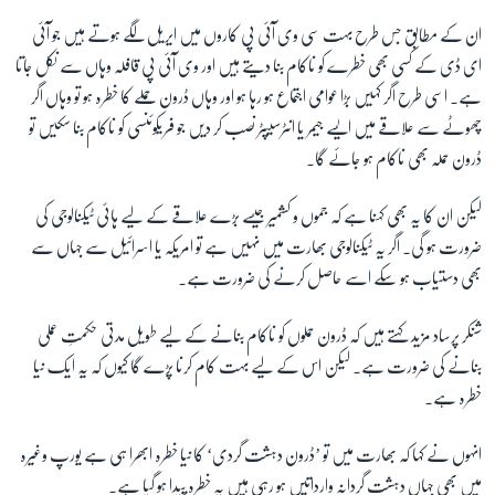
ان کے مطابق جس طرح بہت سی وی آئی پی کاروں میں ایریل لگے ہوتے ہیں جو آئی
ای ڈی کے کسی بھی خطرے کو ناکام بنا دیتے ہیں اور وی آئی پی قافلہ وہاں سے نکل جاتا
ہے۔ اسی طرح اگر کہیں بڑا عوامی اجتماع ہو رہا ہو اور وہاں ڈرون حملے کا خطرہ ہو تو وہاں اگر
چھوٹے سے علاقے میں ایسے جیمر یا انٹرسیپٹر نصب کر دیں جو فریکوئنسی کو ناکام بنا سکیں تو
ڈرون حملہ بھی ناکام ہو جائے گا۔
لیکن ان کا یہ بھی کہنا ہے کہ جموں و کشمیر جیسے بڑے علاقے کے لیے ہائی ٹیکنالوجی کی
ضرورت ہو گی۔ اگر یہ ٹیکنالوجی بھارت میں نہیں ہے تو امریکہ یا اسرائیل سے جہاں سے
بھی دستیاب ہو سکے اسے حاصل کرنے کی ضرورت ہے۔
شنکر پرساد مزید کہتے ہیں کہ ڈرون حملوں کو ناکام بنانے کے لیے طویل مدتی حکمتِ عملی
بنانے کی ضرورت ہے۔ لیکن اس کے لیے بہت کام کرنا پڑے گا کیوں کہ یہ ایک نیا
خطرہ ہے۔
انہوں نے کہا کہ بھارت میں تو ’ڈرون دہشت گردی‘ کا نیا خطرہ ابھرا ہی ہے یورپ وغیرہ
میں بھی جہاں دہشت گردانہ وارداتیں ہو رہی ہیں یہ خطرہ پیدا ہو گیا ہے۔