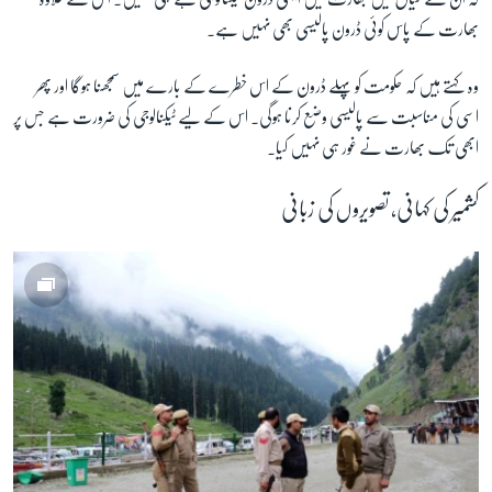
بھارت کے پاس کوئی ڈرون پالیسی بھی نہیں ہے۔
وہ کہتے ہیں کہ حکومت کو پہلے ڈرون کے اس خطرے کے بارے میں سمجھنا ہوگا اور پھر
اسی کی مناسبت سے پالیسی وضع کرنا ہوگی۔ اس کے لیے ٹیکنالوجی کی ضرورت ہے جس پر
ابھی تک بھارت نے غور ہی نہیں کیا۔
کشمیر کی کہانی، تصویروں کی زبانی