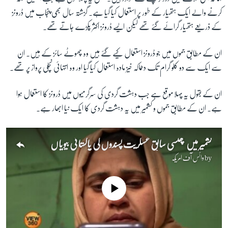
کرنے والے ایک ہتھیار کے طور پر استعمال کیا گیا ہے۔ گزشتہ سال بھی پنجاب میں ڈرونز
کے ذریعے ہتھیار گرائے گئے تھے لیکن ایسے ڈرونز اکثر پکڑے جاتے تھے۔
ان کے مطابق جموں میں جو ڈرونز استعمال کیے گئے ہیں وہ چھوٹے سائز کے ہیں۔ ان
سے ایک سے دو کلو گرام تک دھماکہ خیز مادہ استعمال کیا گیا اور وہ انتہائی نچلی پرواز پر تھے۔
ان کے بقول یہ پہلا موقع ہے جب دہشت گردی کی سرگرمیوں میں ڈرونز کا استعمال ہوا
ہے۔ ان کے مطابق جموں و کشمیر میں یہ دہشت گردی کا ایک نیا ابھار ہے۔
کشمیر میں پھنسی سابق عسکریت پسندوں کی پاکستانی بیویاں
by
وائس آف امریکہ
No media source currently available