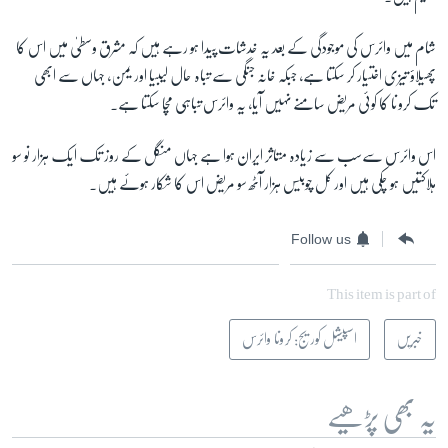
شام میں وائرس کی موجودگی کے بعد یہ خدشات پیدا ہو رہے ہیں کہ مشرق وسطیٰ میں اس کا
پھیلاؤ تیزی اختیار کر سکتا ہے، جبکہ خانہ جنگی سے تباہ حال لیبیا اور یمن، جہاں سے ابھی
تک کرونا کا کوئی مریض سامنے نہیں آیا، یہ وائرس تباہی مچا سکتا ہے۔
اس وائرس سےسب سے زیادہ متاثر ایران ہوا ہے جہاں منگل کے روز تک ایک ہزار نو سو
ہلاکتیں ہو چکی ہیں اور کل چوبیس ہزار آٹھ سو مریض اس کا شکار ہوئے ہیں۔
Follow us
This item is part of
خبریں
اسپیشل کوریج: کرونا وائرس
یہ بھی پڑھیے