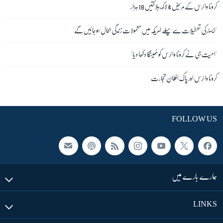
کرونا وائرس کے مریض 4 لاکھ، ہلاکتیں 18 ہزار
'ایسٹر کی تعطیلات سے پہلے امریکہ میں معمولات زندگی بحال ہوجائیں گے'
'امیت جی نے کرونا وائرس کو ٹھینگا دکھا دیا'
کرونا وائرس اور پاک افغان تجارت
FOLLOW US
ہمارے بارے میں
LINKS