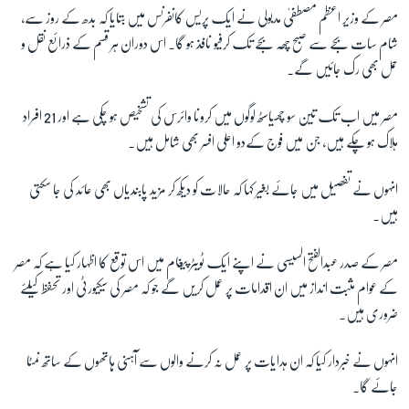
مصر کے وزیر اعظم مصطفیٰ مدبولی نے ایک پریس کانفرنس میں بتایا کہ بدھ کے روز سے،
شام سات بجے سے صبح چھہ بجے تک کرفیو نافذ ہو گا۔ اس دوران ہر قسم کے ذرائع نقل و
زبان
حمل بھی رک جائیں گے۔
مصر میں اب تک تین سو چھیاسٹھ لوگوں میں کرونا وائرس کی تشخیص ہو چکی ہے اور 21 افراد
ہلاک ہو چکے ہیں، جن میں فوج کےدو اعلی افسر بھی شامل ہیں۔
انہوں نے تفصیل میں جائے بغیر کہا کہ حالات کو دیکھ کر مزید پابندیاں بھی عائد کی جا سکتی
ہیں۔
مصر کے صدر عبدالفتح السیسی نے اپنے ایک ٹویٹر پیغام میں اس توقع کا اظہار کیا ہے کہ مصر
کے عوام مثبت انداز میں ان اقدامات پر عمل کریں گے جو کہ مصر کی سیکیورٹی اور تحفظ کیلئے
ضروری ہیں۔
انہوں نے خبردار کیا کہ ان ہدایات پر عمل نہ کرنے والوں سے آہنی ہاتھوں کے ساتھ نمٹا
جائے گا۔