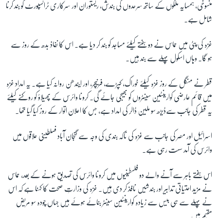
منسوخی، ہمسایہ ملکوں کے ساتھ سرحدوں کی بندش، ریستوران اور سرکاری ٹرانسپورٹ کو بند کرنا
شامل ہے۔
غزہ کی پٹی میں حماس نے دو ہفتے کیلئے مساجد کو بند کر دیا ہے۔ اس کا نفاذ بدھ کے روز سے
ہو گا۔ وہاں اسکول پہلے سے بند ہیں۔
قطر نے منگل کے روز غزہ کیلئے خوراک، کپڑے، فرنیچر، اور ایندھن روانہ کیا ہے۔ یہ امداد غزہ
میں قائم عارضی کوارینٹین سینٹروں کو بھیجی جائے گی۔ کرونا وائرس کے پھیلاؤ کو روکنے کیلئے
یہ قطر کی جانب سےڈیڑھ سو ملین ڈالر کی امداد ہے، جس کا اعلان اتوار کے روز کیا گیا تھا۔
اسرائیل اور مصر کی جانب سے غزہ کی ناکہ بندی کی وجہ سے گنجان آباد فسلطینی علاقوں میں
وائرس کی آمد سست رہی ہے۔
اس ہفتے باہر سے آنے والے دو فلسطینیوں میں کرونا وائرس کی تصدیق ہونے کے بعد، حماس
نے مزید احتیاتی تدابیر اور بندشیں نافذ کر دی ہیں۔ غزہ کی وزارتِ صحت کا کہنا ہے کہ اس
نے پہلے سے ہی بیس سے زیادہ کوارینٹین سینٹر بنائے ہوئے ہیں جہاں چودہ سو مریض
مقیم ہیں۔