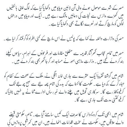
مصر کے شہر سے موصول ہونے والی آن لائین ویڈیو میں دکھایا گیا ہےکہ لوگ اپنی بالکنیوں
میں کھڑے، وائرس سے نجات کی دعائیں مانگ رہے ہیں۔ ایک اور ویڈیو میں درجنوں
لوگوں کو مارچ کرتے اور نعرے لگاتے بھی دکھایا گیا ہے۔
مصر کی وازارت داخلہ نے کہا ہے کہ پولیس نے اس مارچ کے کئی افراد کو گرفتار کر لیا ہے۔
مصر میں تمام عجائب گھر آثارِ قدیمہ سے متعلق مقامات اور فرعونوں کے اہرام، سیاحوں کیلئے
بند کر دئے گئے ہیں۔ وزارتِ مذہبی امور نے مساجد اور گرجا گھر بھی بند کر دئے ہیں۔
شام میں گزشتہ تقریباً ایک عشرے سے جاری خانہ جنگی نے، ملک کےصحت کے نظام کو
تباہ کر کے رکھ دیا ہے۔ حکومت کا کہنا ہے کہ بدھ کی شام چھہ بجے سے صبح چھ بجے تک
کرفیونافذ رہے گا۔ سرکاری تحویل میں چلنے والے خبر رساں ادارے ثنا نے یہ نہیں بتایا کہ
کرفیو کتنی مدت تک جاری رہے گا۔
شام میں ابھی تک کرونا وائرس کا صرف ایک کیس سامنے آیا ہے۔ تاہم، حکومتی قبضے
والے علاقوں میں، حکومت نے سخت اقدامات اٹھائے ہیں، ان میں کمرشل پروازوں کی