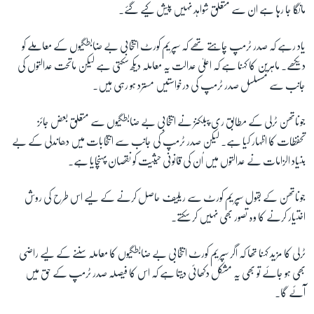
مانگا جا رہا ہے ان سے متعلق شواہد نہیں پیش کیے گئے۔
یاد رہے کہ صدر ٹرمپ چاہتے تھے کہ سپریم کورٹ انتخابی بے ضابطگیوں کے معاملے کو
دیکھے۔ ماہرین کا کہنا ہے کہ اعلیٰ عدالت یہ معاملہ دیکھ سکتی ہے لیکن ماتحت عدالتوں کی
جانب سے مسسلسل صدر ٹرمپ کی درخواستیں مسترد ہو رہی ہیں۔
جوناتھن ٹرلی کے مطابق ری پبلکنز نے انتخابی بے ضابطگیوں سے متعلق بعض جائز
تحفظات کا اظہار کیا ہے۔ لیکن صدر ٹرمپ کی جانب سے انتخابات میں دھاندلی کے بے
بنیاد الزامات نے عدالتوں میں اُن کی قانونی حیثیت کو نقصان پہنچایا ہے۔
جوناتھن کے بقول سپریم کورٹ سے ریلیف حاصل کرنے کے لیے اس طرح کی روش
اختیار کرنے کا وہ تصور بھی نہیں کر سکتے۔
ٹرلی کا مزید کہنا تھا کہ اگر سپریم کورٹ انتخابی بے ضابطگیوں کا معاملہ سننے کے لیے راضی
بھی ہو جائے تو بھی یہ مشکل دکھائی دیتا ہے کہ اس کا فیصلہ صدر ٹرمپ کے حق میں
آئے گا۔