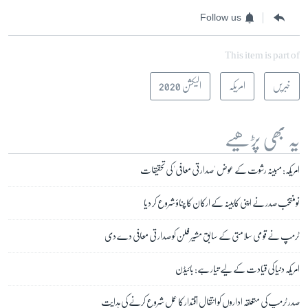
Follow us
This item is part of
خبریں
امریکہ
الیکشن 2020
یہ بھی پڑھیے
امریکہ: مبینہ رشوت کے عوض 'صدارتی معافی' کی تحقیقات
نومنتخب صدر نے اپنی کابینہ کے ارکان کا چناؤ شروع کر دیا
ٹرمپ نے قومی سلامتی کے سابق مشیر فلن کو صدارتی معافی دے دی
امریکہ دنیا کی قیادت کے لیے تیار ہے: بائیڈن
صدر ٹرمپ کی متعلقہ اداروں کو انتقالِ اقتدار کا عمل شروع کرنے کی ہدایت