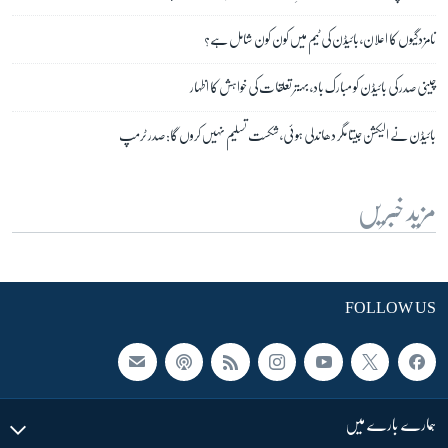
نامزدگیوں کا اعلان، بائیڈن کی ٹیم میں کون کون شامل ہے؟
چینی صدر کی بائیڈن کو مبارک باد، بہتر تعلقات کی خواہش کا اظہار
بائیڈن نے الیکشن جیتا مگر دھاندلی ہوئی، شکست تسلیم نہیں کروں گا: صدر ٹرمپ
مزید خبریں
FOLLOW US
ہمارے بارے میں