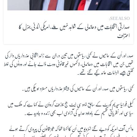
SEE ALSO:
صدارتی انتخابات میں دھاندلی کے شواہد نہیں ملے، امریکی اٹارنی جنرل کا
اعتراف
صدر اور اُن کے حامیوں نے کئی ریاستوں میں تین درجن سے زائد انتخابی عذرداریاں دائر کی
تھیں جن میں انتخابات میں دھاندلی، لاکھوں غیر قانونی ووٹ ڈالے جانے اور ووٹوں کی غلط
گنتی جیسے الزامات عائد کیے گئے تھے۔
کئی ریاستوں میں صدر اور اُن کے حامیوں کی بیشتر عذرداریاں مسترد ہو چکی ہیں۔
کیلی فورنیا سپریم کورٹ کے سابق ایسوسی ایٹ جج جوزف گروڈن نے کہا ہے کہ ملک میں
سیاسی اور نظریاتی تقسیم کے باوجود عدلیہ کی آزادی اب بھی زندہ و جاوید ہے۔
وائس آف امریکہ کو دیے گئے انٹرویو میں اُن کا کہنا تھا کہ ججز قانون کی پیروی کرتے ہوئے