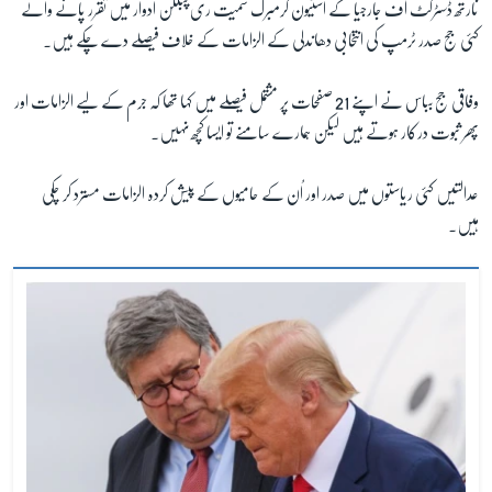
نارتھ ڈسٹرکٹ آف جارجیا کے اسٹیون گرمبرگ سمیت ری پبلکن ادوار میں تقرر پانے والے
کئی جج صدر ٹرمپ کی انتخابی دھاندلی کے الزامات کے خلاف فیصلے دے چکے ہیں۔
زبان
وفاقی جج بباس نے اپنے 21 صفحات پر مشتمل فیصلے میں کہا تھا کہ جرم کے لیے الزامات اور
پھر ثبوت درکار ہوتے ہیں لیکن ہمارے سامنے تو ایسا کچھ نہیں۔
عدالتیں کئی ریاستوں میں صدر اور اُن کے حامیوں کے پیش کردہ الزامات مسترد کر چکی
ہیں۔