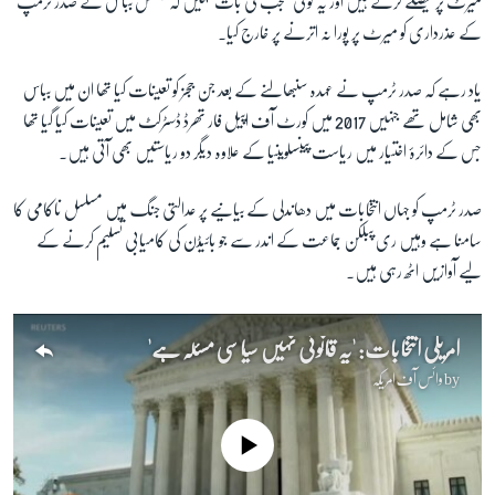
میرٹ پر فیصلے کرتے ہیں اور یہ کوئی تعجب کی بات نہیں کہ جسٹس بباس نے صدر ٹرمپ
کے عذرداری کو میرٹ پر پورا نہ اترنے پر خارج کیا۔
یاد رہے کہ صدر ٹرمپ نے عہدہ سنبھالنے کے بعد جن ججز کو تعینات کیا تھا ان میں بباس
بھی شامل تھے جنہیں 2017 میں کورٹ آف اپیل فار تھرڈ ڈسٹرکٹ میں تعینات کیا گیا تھا
جس کے دائرۂ اختیار میں ریاست پینسلوینیا کے علاوہ دیگر دو ریاستیں بھی آتی ہیں۔
صدر ٹرمپ کو جہاں انتخابات میں دھاندلی کے بیانیے پر عدالتی جنگ میں مسلسل ناکامی کا
سامنا ہے وہیں ری پبلکن جماعت کے اندر سے جو بائیڈن کی کامیابی تسلیم کرنے کے
لیے آوازیں اٹھ رہی ہیں۔
امریکی انتخابات: 'یہ قانونی نہیں سیاسی مسئلہ ہے'
by
وائس آف امریکہ
No media source currently available