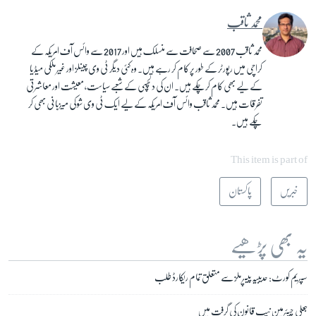
محمد ثاقب
محمد ثاقب 2007 سے صحافت سے منسلک ہیں اور 2017 سے وائس آف امریکہ کے
کراچی میں رپورٹر کے طور پر کام کر رہے ہیں۔ وہ کئی دیگر ٹی وی چینلز اور غیر ملکی میڈیا
کے لیے بھی کام کرچکے ہیں۔ ان کی دلچسپی کے شعبے سیاست، معیشت اور معاشرتی
تفرقات ہیں۔ محمد ثاقب وائس آف امریکہ کے لیے ایک ٹی وی شو کی میزبانی بھی کر
چکے ہیں۔
This item is part of
خبریں
پاکستان
یہ بھی پڑھیے
سپریم کورٹ: حدیبیہ پیپر ملز سے متعلق تمام ریکارڈ طلب
جعلی چیئرمین نیب قانون کی گرفت میں