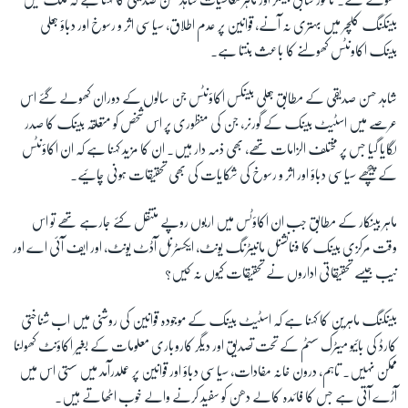
بینکنگ کلچر میں بہتری نہ آنے، قوانین پر عدم اطلاق، سیاسی اثر و رسوخ اور دباؤ جعلی
بینک اکاونٹس کھولنے کا باعث بنتا ہے۔
شاہد حسن صدیقی کے مطابق جعلی بینکس اکاؤنٹس جن سالوں کے دوران کھولے گئے اس
عرصے میں اسٹیٹ بینک کے گورنر، جن کی منظوری پر اس شخص کو متعلقہ بینک کا صدر
لگایا گیا جس پر مختلف الزامات تھے، بھی ذمہ دار ہیں۔ ان کا مزید کہنا ہے کہ ان اکاؤنٹس
کے پیچھے سیاسی دباؤ اور اثر و رسوخ کی شکایات کی بھی تحقیقات ہونی چائیے۔
ماہر بینکار کے مطابق جب ان اکاؤٹس میں اربوں روپے منتقل کئے جارہے تھے تو اس
وقت مرکزی بینک کا فنانشنل مانیٹرنگ یونٹ، ایکسٹرنل آڈٹ یونٹ، اور ایف آئی اے اور
نیب جیسے تحقیقاتی اداروں نے تحقیقات کیوں نہ کیں؟
بینکنگ ماہرین کا کہنا ہے کہ اسٹیٹ بینک کے موجودہ قوانین کی روشنی میں اب شناختی
کارڈ کی بائیو میٹرک سسٹم کے تحت تصدیق اور دیگر کاروباری معلومات کے بغیر اکاؤنٹ کھولنا
ممکن نہیں۔ تاہم، درون خانہ مفادات، سیاسی دباؤ اور قوانین پر عملدرآمد میں سستی اس میں
آڑے آتی ہے جس کا فائدہ کالے دھن کو سفید کرنے والے خوب اٹھاتے ہیں۔