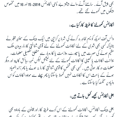
بھی پیش آئے۔ سامنے آنے والے بیشتر بے نامی اکاونٹس 2014، 15 اور 16 میں مخصوص
بینکوں میں کھولے گئے تھے۔
زبان
اکاؤنٹس کھولنے کا طریقہ کار کیا ہے:
وائس آف امریکہ کو نام ظاہر نہ کرنے کی شرط پر کراچی میں ایک بینک کے سینئیر مینجر نے
بتایا کہ کسی بھی شہری کے لئے اکاؤنٹ کھولنے کے لئے قومی شناختی کارڈ، بیرون ملک
مقیم ہونے کی صورت میں پاسپورٹ، ملازمت یا کاروبار سے متعلق تفصیلی معلومات،
جوائنٹ اکاؤنٹ یا کمپنی کا اکاؤنٹ کھولنے کے لئے نیشنل ٹیکس نمبر، رہائش کا پتہ اور دیگر
معلومات درکار ہوتی ہیں۔ کسی بھی شخص کا قومی شناختی کارڈ نہ ہونے یا پھر زائد المعیاد
ہونے کے باعث اس کا اکاؤنٹ نہیں کھولا جاسکتا یا پھر پہلے سے موجود اکاؤنٹ کو اس
بنیاد پر منجمند کیا جاسکتا ہے۔
جعلی اکاؤنٹس کیسے کھل جاتے ہیں:
جعلی بینک اکاؤنٹس، اکاؤنٹ کھولنے کے اس کڑے طریقہ کار اور قانون کے باوجود بھی
کھولے گئے۔ نامور سابق بینکر اور ماہر معاشیات شاہد حسن صدیقی کا کہنا ہے کہ ملک میں