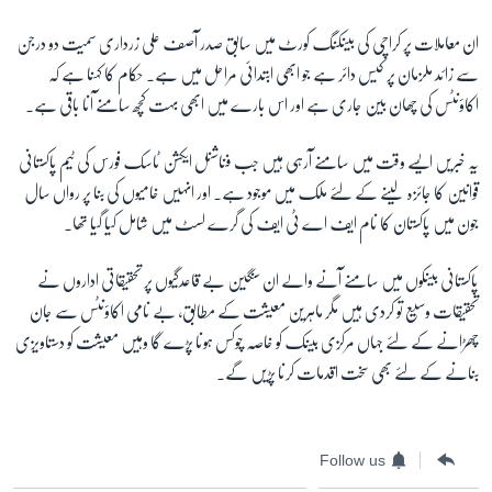
ان معاملات پر کراچی کی بینکنگ کورٹ میں سابق صدر آصف علی زرداری سمیت دو درجن
سے زائد ملزمان پر کیس دائر ہے جو ابھی ابتدائی مراحل میں ہے۔ حکام کا کہنا ہے کہ
اکاؤنٹس کی چھان بین جاری ہے اور اس بارے میں ابھی بہت کچھ سامنے آنا باقی ہے۔
یہ خبریں ایسے وقت میں سامنے آرہی ہیں جب فناشنل ایکشن ٹاسک فورس کی ٹیم پاکستانی
قوانین کا جائزہ لینے کے لئے ملک میں موجود ہے۔ اور انہیں خامیوں کی بنا پر رواں سال
جون میں پاکستان کا نام ایف اے ٹی ایف کی گرے لسٹ میں شامل کیا گیا تھا۔
پاکستانی بینکوں میں سامنے آنے والے ان سنگین بے قاعدگیوں پر تحقیقاتی اداروں نے
تحقیقات وسیع تو کردی ہیں مگر ماہرین معیشت کے مطابق، بے نامی اکاؤنٹس سے جان
چھڑانے کے لئے جہاں مرکزی بینک کو خاصہ چوکس ہونا پڑے گا وہیں معیشت کو دستاویزی
بنانے کے لئے بھی سخت اقدمات کرنا پڑیں گے۔
Follow us