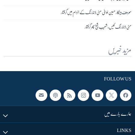
معروف بینکار حسین لوائی منی لانڈرنگ کے الزام میں گرفتار
منی لانڈرنگ کیس، شعیب شیخ پھر گرفتار
مزید خبریں
FOLLOW US
ہمارے بارے میں
LINKS