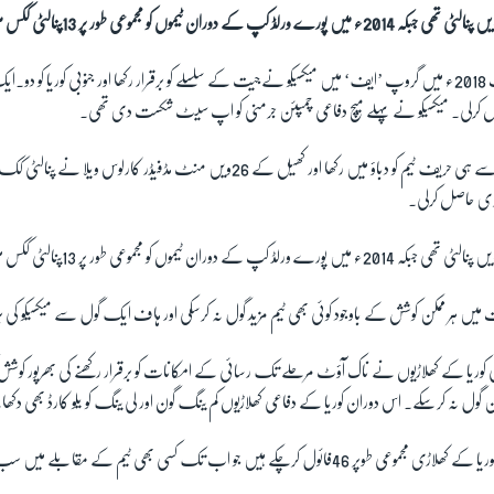
وپ
’
ایف‘ میں میکسیکو نےجیت کے سلسلے کو برقرار رکھا اور جنوبی کوریا کو دو۔ا
رلی۔ میکسیکو نے پہلے میچ
دفاعی چمپئن جرمنی کو اپ سیٹ شکست دی تھی۔
ز سے ہی
حریف ٹیم کو دباؤ میں رکھا اور کھیل کے 26ویں منٹ مڈفیڈر کارلوس ویلا نے
پنالٹی کک 
ری حاصل کرلی۔
ت
میں ہر ممکن کوشش کے باوجود کوئی بھی ٹیم مزید گول نہ کرسکی اور ہاف ایک گول
سے میکسیکو کی بر
کوریا کے
کھلاڑیوں نے ناک آؤٹ مرحلے تک رسائی کے امکانات کو برقرار رکھنے کی
بھرپور کوش
کن گول نہ کرسکے۔ اس
دوران کوریا کے دفاعی کھلاڑیوں کم ینگ گون اور
لی ینگ کو یلو کارڈ بھی دک
ل کرچکے ہیں جو اب تک کسی بھی ٹیم کے مقابلے میں سب سے زیادہ ہیں۔