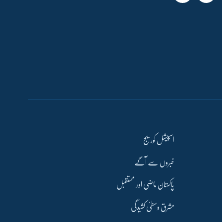
اسپیشل کوریج
خبروں سے آگے
پاکستان ماضی اور مستقبل
مشرق وسطیٰ کشیدگی