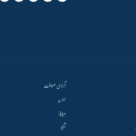
آزادی صحافت
اداریہ
ویڈیوز
آڈیو