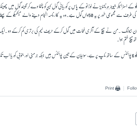
کو کے
اسٹرائیکر جیویئر ہرنانڈیز نے لوزانو کے پاس پر کوریائی گول کیپر کو چکما دے
کر گیند گول میں پھین
یم کی طرف
سے مجموعی طور پر یہ 50واں گول ہے۔وہ یہ کارنامہ
انجام دینے والے میکسیکو کے پہلے
سون
ہیونگ ۔من نے میچ کے آخری لمحات میں گول کرکے حریف ٹیم کی برتری کم کرکے
دو ۔ایک
 میچ ختم ہوا۔
و
6
پوائنٹس کے ساتھ ٹاپ پر ہے، سوئیڈن کے تین پوائنٹس ہیں جبکہ جرمنی اور
جنوبی کوریا اب 
Print
Foll