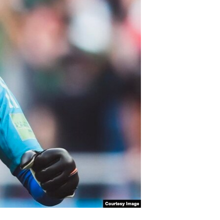
آرٹ
آزادیٔ صحافت
سائنس و ٹیکنالوجی
صحت
دلچسپ و عجیب
ویڈیوز
آڈیو
اسپیشل کوریج
اداریہ