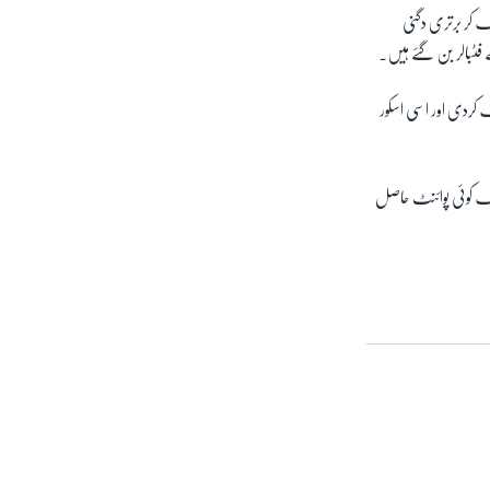
ک کر برتری دگنی
 فٹبالر بن گئے ہیں۔
 کردی اور اسی اسکور
تک کوئی پوائنٹ حاصل