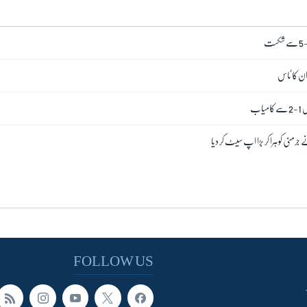
وان کا ٹاس
اب
جرمنی کو ہرا کر بڑا اپ سیٹ کر دیا
FOLLOW US