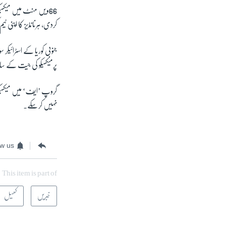
66
ویں منٹ میں میکسی
کردی، ہرنانڈیز کا اپنی ٹ
جنوبی کوریا کے اسٹرائیکر 
پرمیکسیکو کی جیت کے ساتھ
گروپ ’ایف‘ میں میکسیک
نہیں کرسکے۔
ow us
This item is part of
خبریں
کھیل