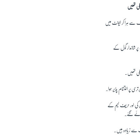
یک
سے ہرا کر ایونٹ میں
پر شاندار گول کے
تری پر اختتام پذیر ہوا۔
ش کی اور حریف ٹیم کے
ھائے گئے۔