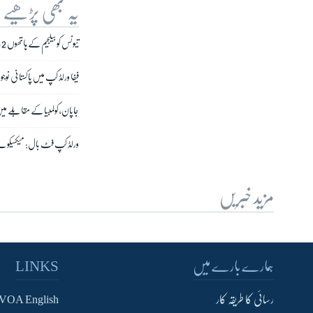
یہ بھی پڑھیے
تیونس کو بیلجیم کے ہاتھوں 2-5 سے شکست
فیفا ورلڈ کپ میں پاکستانی نوج
جاپان، کولمبیا کے مقابلے میں 1-2 سے کامی
ورلڈ کپ فٹ بال: میکسیکو نے 
مزید خبریں
ہمارے بارے میں
LINKS
رسائی کا طریقہ کار
VOA English