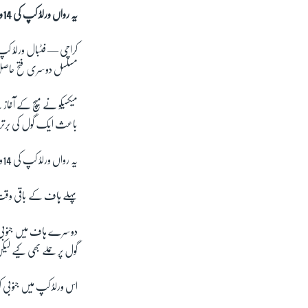
یہ رواں ورلڈ کپ کی 14ویں پنالٹی تھی جبکہ 2014ء میں پورے ورلڈ کپ کے دوران ٹیموں کو مجموعی طور پر 13پنالٹی ککس ملی تھیں
کراچی —
فٹبال ورلڈ کپ 2018ء میں گر
مسلسل دوسری فتح حاصل ک
میکسیکو نے میچ کے آغا
باعث ایک گول کی برت
یہ رواں ورلڈ کپ کی 14ویں پنالٹی تھی جبکہ 2014ء میں پورے ورلڈ کپ کے دوران ٹیموں کو مجموعی طور پر 13پنالٹی ککس ملی تھیں۔
پہلے ہاف کے باقی وق
دوسرے ہاف میں جنوبی 
گول پر حملے بھی کیے لی
اس ورلڈ کپ میں جنوبی کوریا کے کھلاڑی مجموعی طوپر 46فائو