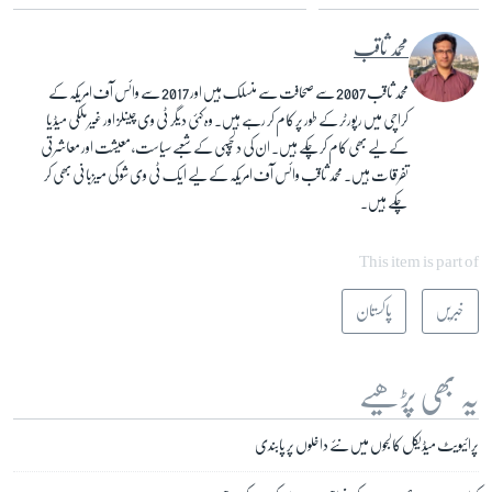
محمد ثاقب
محمد ثاقب 2007 سے صحافت سے منسلک ہیں اور 2017 سے وائس آف امریکہ کے
کراچی میں رپورٹر کے طور پر کام کر رہے ہیں۔ وہ کئی دیگر ٹی وی چینلز اور غیر ملکی میڈیا
کے لیے بھی کام کرچکے ہیں۔ ان کی دلچسپی کے شعبے سیاست، معیشت اور معاشرتی
تفرقات ہیں۔ محمد ثاقب وائس آف امریکہ کے لیے ایک ٹی وی شو کی میزبانی بھی کر
چکے ہیں۔
This item is part of
خبریں
پاکستان
یہ بھی پڑھیے
پرائیویٹ میڈیکل کالجوں میں نئے داخلوں پر پابندی