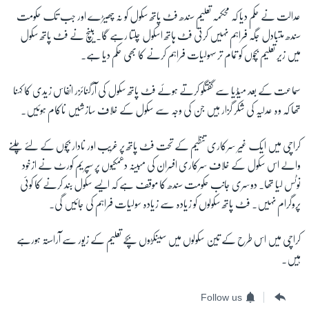
عدالت نے حکم دیا کہ محکمہ تعلیم سندھ فٹ پاتھ سکول کو نہ چھیڑے اور جب تک حکومت
سندھ متبادل جگہ فراہم نہیں کرتی فٹ ہاتھ اسکول چلتا رہے گا۔ بینچ نے فٹ پاتھ سکول
میں زیر تعلیم بچوں کو تمام تر سہولیات فراہم کرنے کا بھی حکم دیا ہے۔
سماعت کے بعد میڈیا سے گفتگو کرتے ہوئے فٹ پاتھ سکول کی آرگنائزر انفاس زیدی کا کہنا
تھا کہ وہ عدلیہ کی شکر گزار ہیں جن کی وجہ سے سکول کے خلاف سازشیں ناکام ہوئیں۔
کراچی میں ایک غیر سرکاری تنظیم کے تحت فٹ پاتھ پر غریب اور نادار بچوں کے لئے چلنے
والے اس سکول کے خلاف سرکاری افسران کی مبینہ دھمکیوں پر سپریم کورٹ نے ازخود
نوٹس لیا تھا۔ دوسری جانب حکومت سندھ کا موقف ہے کہ ایسے سکول بند کرنے کا کوئی
پروگرام نہیں۔ فٹ پاتھ سکولوں کو زیادہ سے زیادہ سولیات فراہم کی جائیں گی۔
کراچی میں اس طرح کے تین سکولوں میں سینکڑوں بچے تعلیم کے زیور سے آراستہ ہورہے
ہیں۔
Follow us