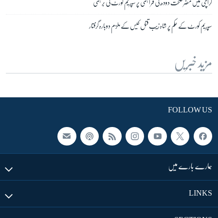
کراچی میں مضر صحت دودھ کی فراہمی پر سپریم کورٹ کی برہمی
سپریم کورٹ کے حکم پر شاہ زیب قتل کیس کے ملزم دوبارہ گرفتار
مزید خبریں
FOLLOW US
ہمارے بارے میں
LINKS