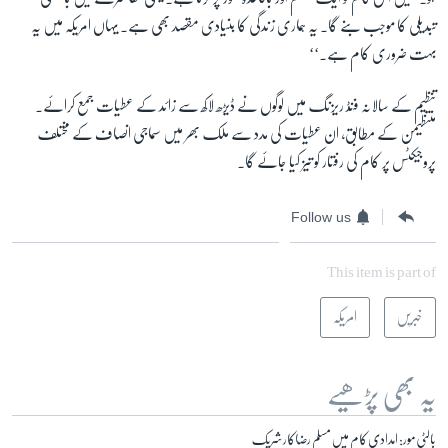
تبدیلی کا موجب بنے گا۔ یہ ہماری زندگی کا بنیادی مقصد بھی ہے۔ یہاں امریکہ میں یہ
بہت ضروری کام ہے۔‘‘
تنظیم کے سالانہ فنڈ ریزنگ میں لوگوں نے ڈیڑھ لاکھ سے زائد کے عطیات جمع کرائے۔
منتظیمن کے مطابق، ان عطیات کی مدد سے ملک بھر میں سماجی انصاف کے مختلف
پروجیکٹس پر کام کی رفتار کو تیز کیا جائے گا۔
Follow us
This item is part of
خبریں
امریکہ
یہ بھی پڑھیے
بالٹی مور: امدادی کام میں مسلم رضاکار شریک