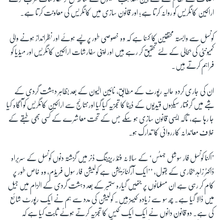
اراکین کانگریس کو روانہ کرتا ہے؛ اور قانون سازی میں کانگریس کی معاونت کرتا ہے۔
زبان
کونسل سے وابستہ محققین کا کہنا ہے کہ وہ خصوصی طور پر پسے ہوئے اور نظرانداز ہونے والی
کمیونٹی کی بحالی کے لئے تحقیق کر رہے ہیں اور اپنی سفارشات اراکین کانگریس اور میڈیا کو
فراہم کرتے ہیں۔
ان کی جاری کردہ حالیہ رپورٹ کے مطابق، نائین الیون کے بعد بظاہر دہشت گردی کے
شبے میں گرفتار سیکڑوں قیدیوں کے ڈیٹا کا تجزیہ کیا گیا اور نتائج سے اراکین کانگریس کو آگاہ کیا
جا رہا ہے، تاکہ ایسی قانون سازی ہو سکے جس کے تحت معاشرے کے کسی بھی طبقے کے
خلاف معاندانہ کارروائی کا تدارک ہو۔
’اکنا کونسل فار سوشل جسٹس‘ کے سالانہ فنڈ ریزینگ ڈنر میں گزشتہ دنوں کونسل کے سربراہ
ڈاکٹر زاہد بخاری کے بقول
،
’’ایک آرگنائزیشن ہے کولیشن فار سول فریڈم، وہ خاص طور پر
کام کر رہی ہے ان مسلمانوں پر جنھیں گیارہ ستمبر کے بعد دہشت گردی کے الزام میں جیل
میں ڈالا گیا ہے۔ چھ سو سے زیادہ کیسز ہیں۔ کولیشن کی مدد سے ہم نے ایک رپورٹ شائع
کی ہے۔ دو قانون دانوں نے ایک ایک کیس کا تجزیہ کرتے ہوئے ثابت کیا ہے کہ