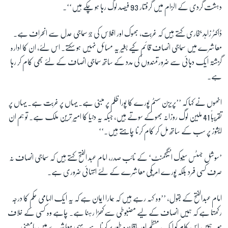
دہشت گردی کے الزام میں گرفتار 93 فیصد لوگ رہا ہو چکے ہیں‘‘۔
ڈاکٹر زاہد بخاری کہتے ہیں کہ غربت، بھوک اور افلاس کی جڑ سماجی عدل سے انحراف ہے۔
معاشرے میں سماجی انصاف قائم کیے بغیر یہ مسائل نہیں ہو سکتے۔ اس لئے، ان کا ادارہ
گزشتہ ایک دہائی سے ضرورتمندوں کی مدد کے ساتھ سماجی انصاف کے لئے بھی کام کر رہا
ہے۔
انھوں نے کہا کہ ’’پریزن سسٹم پورے کا پورا ظلم پر مبنی ہے۔ یہاں پر غربت ہے۔ یہاں پر
تقریباً 41 ملین لوگ روزانہ بھوکے سوتے ہیں، جبکہ یہ دنیا کا امیر ترین ملک ہے۔ تو ہم ان
ایشوز پر سب کے ساتھ مل کر کام کرنا چاہتے ہیں۔‘‘
’سوشل جسٹس سیوک انگیجمنٹ‘ کے نائب صدر، امام عبد الفتح کہتے ہیں کہ سماجی انصاف نہ
صرف کسی فرد بلکہ پورے امریکی معاشرے کے لئے انتہائی ضروری ہے۔
امام عبدالفتح کے بقول، ’’وہ کہہ رہے ہیں کہ ہمارا ایمان ہے کہ یہ ایک الہامی حکم کا درجہ
رکھتا ہے کہ ہمیں انصاف کے لیے مضبوطی سےکھڑا رہنا ہے۔ چاہے وہ کسی کے خلاف
ہو۔ ہمیں اس کام کو ایک منظم اور باقاعدہ طور پر کرنا ہے۔ یہی معاشرے میں بامعنی