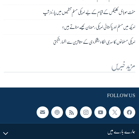
مفت موبائل کلینکس کے قیام کے لیے امریکی مسلم تنظیموں میں پارٹنرشپ
امریکہ میں مسلم اور پاکستانی امریکی رمضان کیسے مناتے ہیں؟
امریکی مسلمانوں کا سری لنکا دہشتگردی کے متاثرین سے اظہار یکجہتی
مزید خبریں
FOLLOW US
ہمارے بارے میں