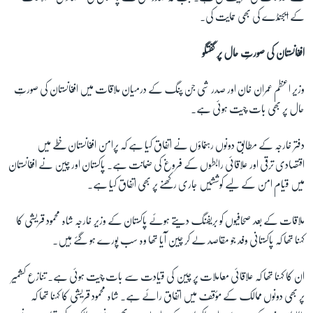
کے ایجنڈے کی بھی حمایت کی۔
افغانستان کی صورتِ حال پر گفتگو
وزیر اعظم عمران خان اور صدر شی جن پنگ کے درمیان ملاقات میں افغانستان کی صورتِ
حال پر بھی بات چیت ہوئی ہے۔
دفتر خارجہ کے مطابق دونوں رہنماؤں نے اتفاق کیا ہے کہ پرامن افغانستان خطے میں
اقتصادی ترقی اور علاقائی رابطوں کے فروغ کی ضمانت ہے۔ پاکستان اور چین نے افغانستان
میں قیام امن کے لیے کوششیں جاری رکھنے پر بھی اتفاق کیا ہے۔
ملاقات کے بعد صحافیوں کو بریفنگ دیتے ہوئے پاکستان کے وزیر خارجہ شاہ محمود قریشی کا
کہنا تھا کہ پاکستانی وفد جو مقاصد لے کر چین آیا تھا وہ سب پورے ہو گئے ہیں۔
ان کا کہنا تھا کہ علاقائی معاملات پر چین کی قیادت سے بات چیت ہوئی ہے۔ تنازع کشمیر
پر بھی دونوں ممالک کے مؤقف میں اتفاق رائے ہے۔ شاہ محمود قریشی کا کہنا تھا کہ