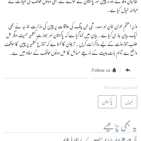
طالبان وفد کے دورہ چین اور پاکستان کے حوالے سے بھی دونوں ممالک کی قیادت نے
تبادلہ خیال کیا ہے۔
وزیر اعظم عمران خان اور صدر شی جن پنگ کی ملاقات پر چین کی وزارتِ خارجہ نے بھی
ایک بیان جاری کیا ہے۔ بیان میں کہا گیا ہے کہ پاکستان اور بھارت کشمیر سمیت دیگر حل
طلب تنازعات کے لیے مذاکرات کریں۔ ترجمان کا کہنا ہے کہ تنازع کشمیر پر چین کا مؤقف
واضح ہے تاہم بات چیت کے ذریعے مسائل کا حل دونوں ممالک کے مفاد میں ہے۔
Follow us
This item is part of
خبریں
پاکستان
یہ بھی پڑھیے
پاک چین اقتصادی راہداری منصوبوں کے لیے اتھارٹی قائم