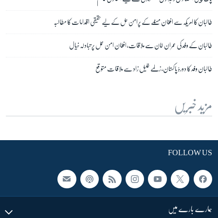
طالبان کا امریکہ سے افغان مسئلے کے پرامن حل کے لیے حقیقی اقدامات کا مطالبہ
طالبان کے وفد کی عمران خان سے ملاقات، افغان امن عمل پر تبادلہ خیال
طالبان وفد کا دورۂ پاکستان، زلمے خلیل زاد سے ملاقات متوقع
مزید خبریں
FOLLOW US
ہمارے بارے میں