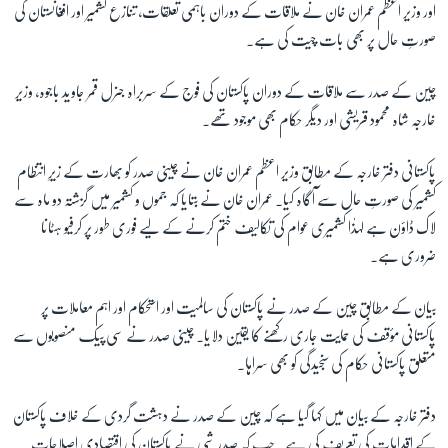
اور وزیر اعظم عمران خان نے ملاقات کے دوران باہمی تعلقات، تنازع کشمیر اور افغانستان کی
صورتِ حال پر بھی بات چیت کی ہے۔
زبان
چین کے صدر سے ملاقات کے دوران پاکستان کی فوج کے سربراہ جنرل قمر جاوید باجوہ، وزیر
خارجہ شاہ محمود قریشی اور دیگر حکام بھی موجود تھے۔
پاکستانی دفتر خارجہ کے مطابق وزیر اعظم عمران خان نے چینی صدر کو بھارت کے زیرِ انتظام
کشمیر کی صورتِ حال سے آگاہ کیا۔ عمران خان نے بتایا کہ جموں و کشمیر میں گزشتہ دو ماہ سے
لاک ڈاؤن ہے لہذٰا کشمیری عوام کی تکالیف ختم کرنے کے لیے فوری طور پر کرفیو ہٹانا
ضروری ہے۔
بیان کے مطابق چین کے صدر نے پاکستان کی سالمیت اور استحکام اور اہم معاملات پر
پاکستانی مؤقف کی حمایت جاری رکھنے کا یقین دلایا۔ چینی صدر نے سی پیک منصوبوں سے
متعلق پاکستانی حکام کی سنجیدگی کو بھی سراہا۔
دفتر خارجہ کے بیان میں کہا گیا ہے کہ چین کے صدر نے دہشت گردی کے خلاف پاکستان
کے اقدامات کی تعریف کی ہے۔ جب کہ صدر شی نے پاکستان کی اقتصادی اصلاحات