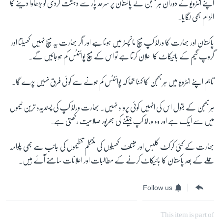
اپنے انٹرویو کے دوران ہربھجن نے پاکستان پر سرحد پار سے دہشت گردی کو بڑھاوا دینے کا
الزام بھی لگایا۔
پاکستان اور بھارت کا ورلڈ کپ میچ مانچسٹر میں ہونا ہے اور اگر بھارت یہ میچ نہیں کھیلتا اور
گروپ گیم کے بائیکاٹ کا اعلان کرتا ہے تو اس کے میچ پوائنٹس کم ہوجائیں گے۔
تاہم اپنے انٹرویو میں ہربھجن کا کہنا تھا کہ پوائنٹس کم ہونے سے کوئی فرق نہیں پڑے گا۔
ہربھجن کے بقول اس کی انہیں کوئی پرواہ نہیں۔ بھارت ورلڈ کپ کی پسندیدہ ترین ٹیموں
میں سے ایک ہے اور وہ ورلڈ کپ جیتنے کی بھرپور صلاحیت رکھتی ہے۔
بھارت کے کئی کرکٹ کلبس اور مختلف کھیلوں کی منتظم تنظیموں کی جانب سے بھی پلوامہ
حملے کے بعد پاکستان کا بائیکاٹ کرنے کے مطالبات اور اعلانات سامنے آئے ہیں۔
Follow us
This item is part of