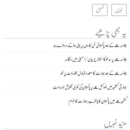
خبریں
کھیل
یہ بھی پڑھیے
پلوامہ حملے کے بعد پاکستانی فن کاروں پر بالی وڈ کے دروازے بند
پلوامہ حملے پر سدھو کا ‘متنازع بیان’، اسمبلی میں ہنگامہ
پلوامہ حملے کے بعد بھارت کا متعدد متبادل اقدامات پر غور
بھارتی کشمیر میں خودکش حملے پر پاکستان کی گہری تشویش اور مذمت
کشمیر حملے میں پاکستان کا ہاتھ ہے، بھارت کا الزام
مزید خبریں