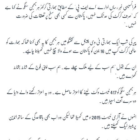
فرانسیسی خبر رساں ادارے 'اے ایف پی' کے مطابق بھارتی کرکٹر ہربھجن سنگھ نے کہا ہے
کہ "صرف کرکٹ کی حد تک نہیں، پاکستان سے کسی بھی سطح پر تعلقات کی ضرورت
زبان
نہیں۔"
پیر کی شب ایک بھارتی ٹی وی چینل سے گفتگو میں ہربھجن کا یہ بھی کہنا تھا کہ بھارت کو
عالمی کرکٹ کپ میں 16 جون کو پاکستان سے ہونے والا میچ نہیں کھیلنا چاہیے۔
ان کے بقول "ہم سب کے لیے ملک پہلے ہے۔ ہم سب اپنی فوج کے شانہ بشانہ
کھڑے ہیں۔"
ہربھجن سنگھ کو 417 ٹیسٹ وکٹ لینے کا اعزاز حاصل ہے۔ وہ یہ اعزاز رکھنے والے دنیا کے
دوسرے آف اسپنر ہیں۔
انہوں نے آخری ٹیسٹ 2015ء میں کھیلا تھا لیکن وہ اب بھی باقاعدگی کے ساتھ انڈین
پریمیئر لیگ کھیلتے ہیں۔